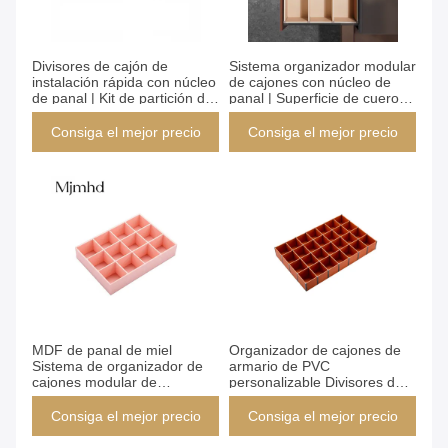
Consiga el mejor precio
Consiga el mejor precio
Divisores de cajón de
Sistema organizador modular
instalación rápida con núcleo
de cajones con núcleo de
de panal | Kit de partición de
panal | Superficie de cuero e
instalación rápida | MDF y
instalación sin herramientas |
acabado de pintura mate |
Divisor de PVC
Consiga el mejor precio
Consiga el mejor precio
Tamaño personalizable
personalizable para
(Yg039)
almacenamiento en el
hogar/oficina (YG039)
Consiga el mejor precio
Consiga el mejor precio
MDF de panal de miel
Organizador de cajones de
Sistema de organizador de
armario de PVC
cajones modular de
personalizable Divisores de
instalación rápida Diseño de
cajones ajustables DIY
clip 2000mm X 60/90mm
Superficie de cuero
Consiga el mejor precio
Consiga el mejor precio