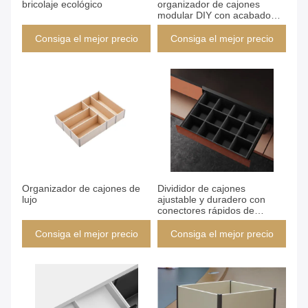
bricolaje ecológico
organizador de cajones
modular DIY con acabado
mate de lujo
Consiga el mejor precio
Consiga el mejor precio
Consiga el mejor precio
Consiga el mejor precio
Organizador de cajones de
Divididor de cajones
lujo
ajustable y duradero con
conectores rápidos de
instalación rápida, perfecto
para la organización en
Consiga el mejor precio
Consiga el mejor precio
cajones de oficina, cocina y
taller