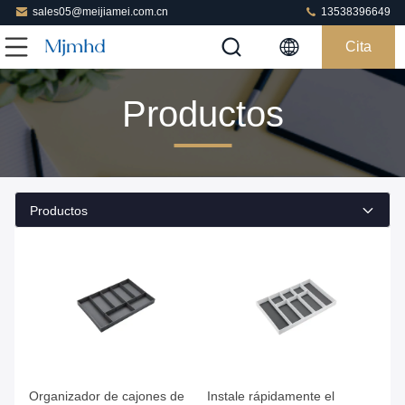
sales05@meijiamei.com.cn
13538396649
Cita
Productos
Productos
Consiga el mejor precio
Consiga el mejor precio
Organizador de cajones de
Instale rápidamente el