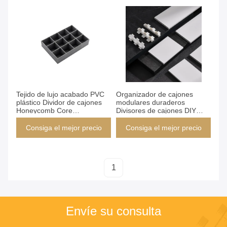
Consiga el mejor precio
Consiga el mejor precio
Tejido de lujo acabado PVC
Organizador de cajones
plástico Dividor de cajones
modulares duraderos
Honeycomb Core
Divisores de cajones DIY
Organizador de cajones
Soluciones de
personalizado Diy
almacenamiento
Consiga el mejor precio
Consiga el mejor precio
personalizables
1
Envíe su consulta