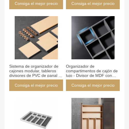
acabado de tela, partición de
clips de instalación rápida,
Consiga el mejor precio
Consiga el mejor precio
instalación rápida para
2M de longitud para
armario y cocina
soluciones de
almacenamiento en cocina,
oficina y armario
Consiga el mejor precio
Consiga el mejor precio
Sistema de organizador de
Organizador de
cajones modular, tableros
compartimentos de cajón de
divisores de PVC de panal de
lujo - Divisor de MDF con
miel de instalación rápida
núcleo de panal
con acabado de cuero,
personalizable con
Consiga el mejor precio
Consiga el mejor precio
tamaño personalizado 2M
conectores de instalación
longitud para armario y
rápida, superficie de tela,
almacenamiento de
solución de almacenamiento
gabinetes (modelo: YG039)
multi-escena (Yg039)