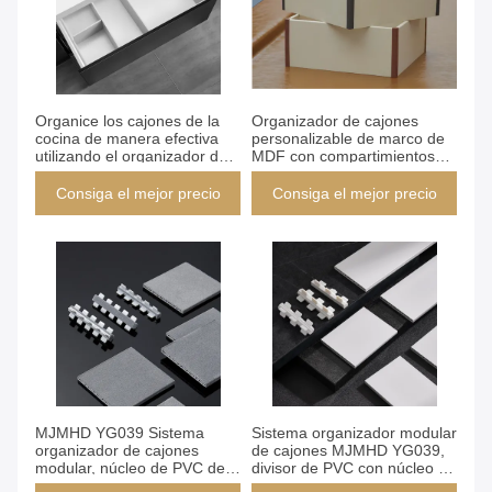
Consiga el mejor precio
Consiga el mejor precio
Organice los cajones de la
Organizador de cajones
cocina de manera efectiva
personalizable de marco de
utilizando el organizador de
MDF con compartimientos
cajones DIY Ancho de PVC
ajustables de ancho de 6 y 9
6cm 9cm Compartimientos
cm, perfecto para espacios
Consiga el mejor precio
Consiga el mejor precio
flexibles para un fácil acceso
organizados
Consiga el mejor precio
Consiga el mejor precio
MJMHD YG039 Sistema
Sistema organizador modular
organizador de cajones
de cajones MJMHD YG039,
modular, núcleo de PVC de
divisor de PVC con núcleo de
panal de miel 2M con
panal personalizable con