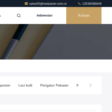
sales05@meijiamei.com.cn
13538396649
s
Kutipan
Indonesian
anizer
Laci kulit
Pengatur Pakaian
Kotak penyimpanan le