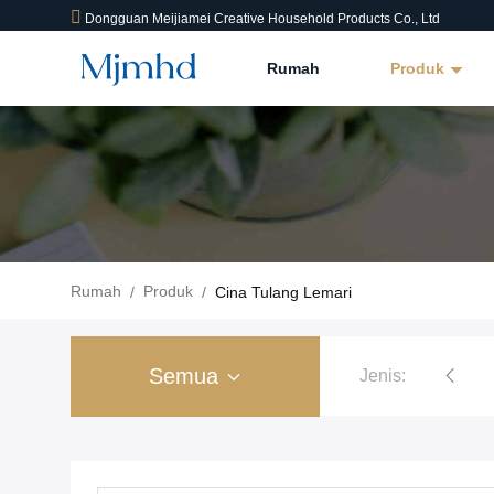
Dongguan Meijiamei Creative Household Products Co., Ltd
Rumah
Produk
Rumah
Produk
/
/
Cina Tulang Lemari
Semua
Jenis: