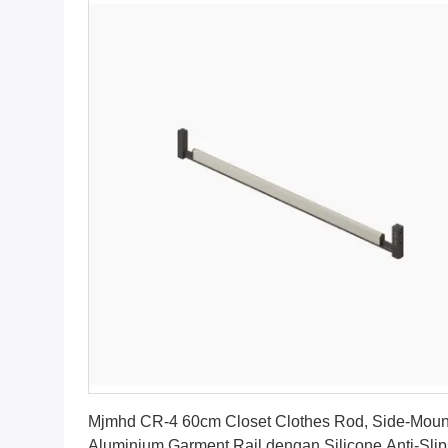
Dapatkan Harga Terbaik
Mjmhd CR-4 60cm Closet Clothes Rod, Side-Moun
Aluminium Garment Rail dengan Silicone Anti-Slip