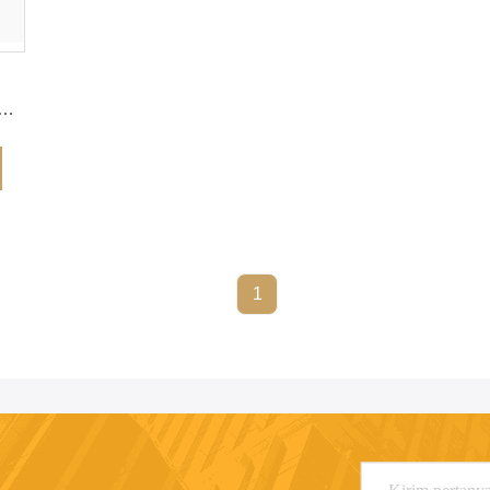
awet
1