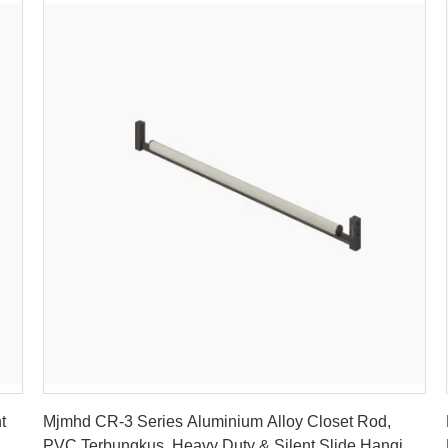
Dapatkan Harga Terbaik
t
Mjmhd CR-3 Series Aluminium Alloy Closet Rod,
PVC Terbungkus, Heavy Duty & Silent Slide Hanging