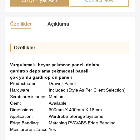
En İyi Fiyatı Alın
Contact Now
Özellikler
Açıklama
Özellikler
Vurgulamak:
beyaz çekmece paneli dolabı
,
gardırop depolama çekmecesi paneli
,
çok yönlü gardırop ön paneli
Productname:
Drawer Panel
Hardware:
Included (Style As Per Client Selection)
Scratchresistance:
Medium
Oem:
Available
Dimensions:
600mm X 400mm X 18mm
Application:
Wardrobe Storage Systems
Edge Banding:
Matching PVC/ABS Edge Banding
Moistureresistance:
Yes