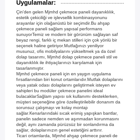
Uygulamalar:
Çin'den gelen Mjmhd çekmece paneli dayanıklılık,
estetik çekiciliği ve işlevsellik kombinasyonunu
arayanlar için olağanüstü bir seçimdir.Bu ahşap
çekmece paneli sağlam yapısal performans
sunuyorTemiz ve modern bir görünüm sağlayan saf
beyaz rengi, farklı iç mekan stilleri için çok yönlü bir
seçenek haline getiriyor.Mutfağınızı yeniliyor
musunuz, ofis mobilyalarını yükseltmek ya da özel
dolap tasarımı, Mjmhd dolap çekmece paneli stil ve
dayanıklılık ile ihtiyaçlarınızı karşılamak için
tasarlanmıştır.
Mjmhd çekmece paneli için en yaygın uygulama
fırsatlarından biri konut ortamlarıdır.Mutfak dolaplarını
veya yatak odası dolaplarını geliştirmek isteyen ev
sahipleri bu modüler çekmece panelini ideal
bulacaklarSağlam yapısı sık kullanımı desteklerken,
müşteri seçeneğine göre özelleştirilebilir donanım da
sorunsuz çalışmayı ve kolay montajı
sağlar.Kenarlarındaki sıcak erimiş yapışkan bantlar,
panelin sadece nemden ve aşınmadan korunmasını
değil, aynı zamanda pürüzsüz bir sonlandırma da
sağlar, dolaplarınızın genel estetiğini arttırır.
Ticari ortamlarda, Mjmhd ahşap çekmece paneli de