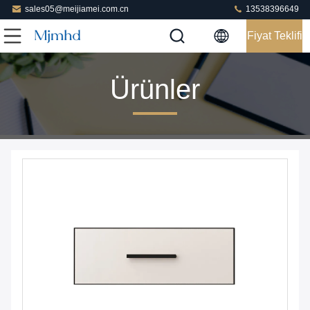
sales05@meijiamei.com.cn
13538396649
Fiyat Teklifi
Ürünler