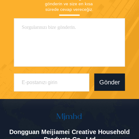
gönderin ve size en kısa 
sürede cevap vereceğiz.
Gönder
Dongguan Meijiamei Creative Household