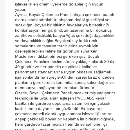
işlevsellik en önemli yerlerde dolaplar için uygun
yapar.
Ayrıca, Boyalı Çekmece Paneli ahşap çekmece paneli
olarak sınıflandırılabilir, ahşapın doğal güzelliğini ve
sıcaklığını boyalı bir bitkinin faydalarıyla birleştirir.Bu
kombinasyon her gardırobun tasarımına bir dokunuş
zariflik ve sofistikelik katıyorAğaç çekirdeği dayanıklılık
ve dayanıklılık sağlar.Boyalı yüzey farklı renk
şemalarına ve tasarım tercihlerine uymak için
özelleştirilebilen rafine bir görünüm sunarken.
Müşterilerin dikkat etmesi gereken şey, Boyalı
Çekmece Panelinin teslim süresi yaklaşık olarak 30 ila
40 gündür.ve her panelin en yüksek kalite ve
performans standartlarına uygun olmasını sağlamak
için sonlandırma süreçleriÖnderi süresi biraz önceden
planlama gerektirebilirken, nihai sonuç kalıcı değer ve
memnuniyet sağlayan bir premium üründür.
Özetle, Boyalı Çekmece Paneli, sıcak erimiş yapıştırıcı
teknolojisi ile uygulanan eşleşen PVC / ABS kenar
bantları ile gardırop depolama sistemleri için yüksek
kaliteli, nem dayanıklı bir çözümdür.Bir kaydırıcı
çekmece paneli olarak uygulanması işlevselliği artırır,
ahşap çekirdeği boyalı bir kaplama ile birleştirildiğinde,
hem gardırop tasarımcıları hem de ev sahipleri için
çekici ve dayanıklı bir seçenek sunar.Bu ürün şık bir