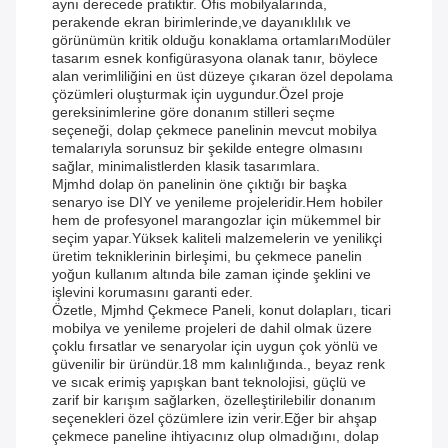
aynı derecede pratiktir. Ofis mobilyalarında,
perakende ekran birimlerinde,ve dayanıklılık ve
görünümün kritik olduğu konaklama ortamlarıModüler
tasarım esnek konfigürasyona olanak tanır, böylece
alan verimliliğini en üst düzeye çıkaran özel depolama
çözümleri oluşturmak için uygundur.Özel proje
gereksinimlerine göre donanım stilleri seçme
seçeneği, dolap çekmece panelinin mevcut mobilya
temalarıyla sorunsuz bir şekilde entegre olmasını
sağlar, minimalistlerden klasik tasarımlara.
Mjmhd dolap ön panelinin öne çıktığı bir başka
senaryo ise DIY ve yenileme projeleridir.Hem hobiler
hem de profesyonel marangozlar için mükemmel bir
seçim yapar.Yüksek kaliteli malzemelerin ve yenilikçi
üretim tekniklerinin birleşimi, bu çekmece panelin
yoğun kullanım altında bile zaman içinde şeklini ve
işlevini korumasını garanti eder.
Özetle, Mjmhd Çekmece Paneli, konut dolapları, ticari
mobilya ve yenileme projeleri de dahil olmak üzere
çoklu fırsatlar ve senaryolar için uygun çok yönlü ve
güvenilir bir üründür.18 mm kalınlığında., beyaz renk
ve sıcak erimiş yapışkan bant teknolojisi, güçlü ve
zarif bir karışım sağlarken, özelleştirilebilir donanım
seçenekleri özel çözümlere izin verir.Eğer bir ahşap
çekmece paneline ihtiyacınız olup olmadığını, dolap