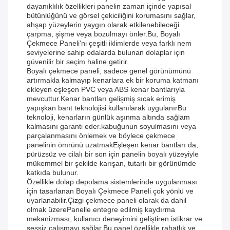
dayanıklılık özellikleri panelin zaman içinde yapısal
bütünlüğünü ve görsel çekiciliğini korumasını sağlar,
ahşap yüzeylerin yaygın olarak etkilenebileceği
çarpma, şişme veya bozulmayı önler.Bu, Boyalı
Çekmece Paneli'ni çeşitli iklimlerde veya farklı nem
seviyelerine sahip odalarda bulunan dolaplar için
güvenilir bir seçim haline getirir.
Boyalı çekmece paneli, sadece genel görünümünü
artırmakla kalmayıp kenarlara ek bir koruma katmanı
ekleyen eşleşen PVC veya ABS kenar bantlarıyla
mevcuttur.Kenar bantları gelişmiş sıcak erimiş
yapışkan bant teknolojisi kullanılarak uygulanırBu
teknoloji, kenarların günlük aşınma altında sağlam
kalmasını garanti eder.kabuğunun soyulmasını veya
parçalanmasını önlemek ve böylece çekmece
panelinin ömrünü uzatmakEşleşen kenar bantları da,
pürüzsüz ve cilalı bir son için panelin boyalı yüzeyiyle
mükemmel bir şekilde karışan, tutarlı bir görünümde
katkıda bulunur.
Özellikle dolap depolama sistemlerinde uygulanması
için tasarlanan Boyalı Çekmece Paneli çok yönlü ve
uyarlanabilir.Çizgi çekmece paneli olarak da dahil
olmak üzerePanelle entegre edilmiş kaydırma
mekanizması, kullanıcı deneyimini geliştiren istikrar ve
sessiz çalışmayı sağlar.Bu panel özellikle rahatlık ve