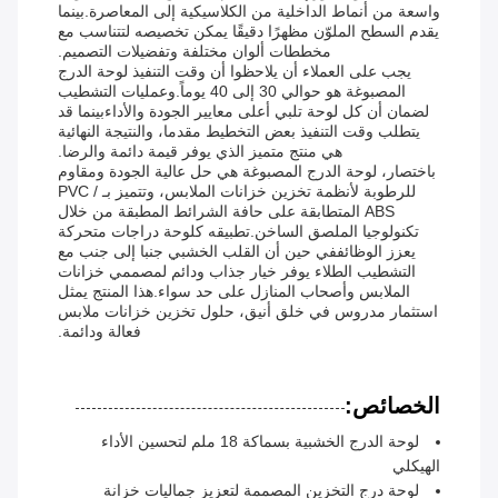
واسعة من أنماط الداخلية من الكلاسيكية إلى المعاصرة.بينما
يقدم السطح الملوّن مظهرًا دقيقًا يمكن تخصيصه لتتناسب مع
مخططات ألوان مختلفة وتفضيلات التصميم.
يجب على العملاء أن يلاحظوا أن وقت التنفيذ لوحة الدرج
المصبوغة هو حوالي 30 إلى 40 يوماً.وعمليات التشطيب
لضمان أن كل لوحة تلبي أعلى معايير الجودة والأداءبينما قد
يتطلب وقت التنفيذ بعض التخطيط مقدما، والنتيجة النهائية
هي منتج متميز الذي يوفر قيمة دائمة والرضا.
باختصار، لوحة الدرج المصبوغة هي حل عالية الجودة ومقاوم
للرطوبة لأنظمة تخزين خزانات الملابس، وتتميز بـ PVC /
ABS المتطابقة على حافة الشرائط المطبقة من خلال
تكنولوجيا الملصق الساخن.تطبيقه كلوحة دراجات متحركة
يعزز الوظائففي حين أن القلب الخشبي جنبا إلى جنب مع
التشطيب الطلاء يوفر خيار جذاب ودائم لمصممي خزانات
الملابس وأصحاب المنازل على حد سواء.هذا المنتج يمثل
استثمار مدروس في خلق أنيق، حلول تخزين خزانات ملابس
فعالة ودائمة.
الخصائص:
لوحة الدرج الخشبية بسماكة 18 ملم لتحسين الأداء
الهيكلي
لوحة درج التخزين المصممة لتعزيز جماليات خزانة