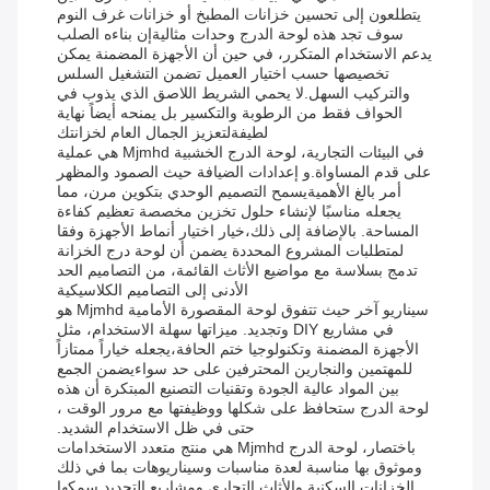
يتطلعون إلى تحسين خزانات المطبخ أو خزانات غرف النوم
سوف تجد هذه لوحة الدرج وحدات مثاليةإن بناءه الصلب
يدعم الاستخدام المتكرر، في حين أن الأجهزة المضمنة يمكن
تخصيصها حسب اختيار العميل تضمن التشغيل السلس
والتركيب السهل.لا يحمي الشريط اللاصق الذي يذوب في
الحواف فقط من الرطوبة والتكسير بل يمنحه أيضاً نهاية
لطيفةلتعزيز الجمال العام لخزانتك
في البيئات التجارية، لوحة الدرج الخشبية Mjmhd هي عملية
على قدم المساواة.و إعدادات الضيافة حيث الصمود والمظهر
أمر بالغ الأهميةيسمح التصميم الوحدي بتكوين مرن، مما
يجعله مناسبًا لإنشاء حلول تخزين مخصصة تعظيم كفاءة
المساحة. بالإضافة إلى ذلك،خيار اختيار أنماط الأجهزة وفقا
لمتطلبات المشروع المحددة يضمن أن لوحة درج الخزانة
تدمج بسلاسة مع مواضيع الأثاث القائمة، من التصاميم الحد
الأدنى إلى التصاميم الكلاسيكية
سيناريو آخر حيث تتفوق لوحة المقصورة الأمامية Mjmhd هو
في مشاريع DIY وتجديد. ميزاتها سهلة الاستخدام، مثل
الأجهزة المضمنة وتكنولوجيا ختم الحافة،يجعله خياراً ممتازاً
للمهتمين والنجارين المحترفين على حد سواءيضمن الجمع
بين المواد عالية الجودة وتقنيات التصنيع المبتكرة أن هذه
لوحة الدرج ستحافظ على شكلها ووظيفتها مع مرور الوقت ،
حتى في ظل الاستخدام الشديد.
باختصار، لوحة الدرج Mjmhd هي منتج متعدد الاستخدامات
وموثوق بها مناسبة لعدة مناسبات وسيناريوهات بما في ذلك
الخزانات السكنية والأثاث التجاري ومشاريع التجديد.سمكها