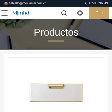
sales05@meijiamei.com.cn
13538396649
Cita
Productos