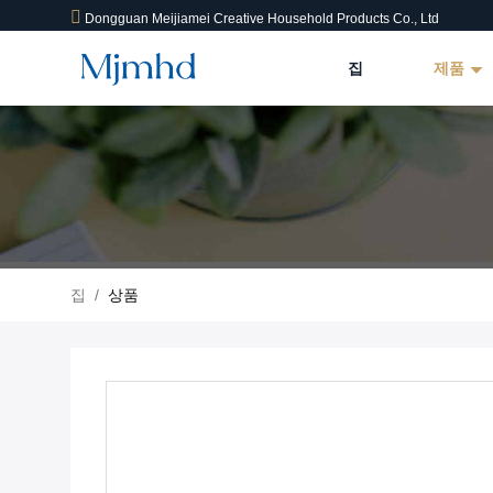
Dongguan Meijiamei Creative Household Products Co., Ltd
집
제품
집
/
상품