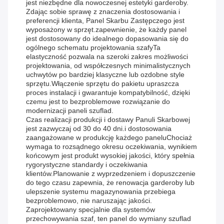
jest niezbędne dla nowoczesnej estetyki garderoby.
Zdając sobie sprawę z znaczenia dostosowania i
preferencji klienta, Panel Skarbu Zastępczego jest
wyposażony w sprzęt.zapewnienie, że każdy panel
jest dostosowany do idealnego dopasowania się do
ogólnego schematu projektowania szafyTa
elastyczność pozwala na szeroki zakres możliwości
projektowania, od współczesnych minimalistycznych
uchwytów po bardziej klasyczne lub ozdobne style
sprzętu.Włączenie sprzętu do pakietu upraszcza
proces instalacji i gwarantuje kompatybilność, dzięki
czemu jest to bezproblemowe rozwiązanie do
modernizacji paneli szuflad.
Czas realizacji produkcji i dostawy Panuli Skarbowej
jest zazwyczaj od 30 do 40 dni.i dostosowania
zaangażowane w produkcję każdego paneluChociaż
wymaga to rozsądnego okresu oczekiwania, wynikiem
końcowym jest produkt wysokiej jakości, który spełnia
rygorystyczne standardy i oczekiwania
klientów.Planowanie z wyprzedzeniem i dopuszczenie
do tego czasu zapewnia, że renowacja garderoby lub
ulepszenie systemu magazynowania przebiega
bezproblemowo, nie naruszając jakości.
Zaprojektowany specjalnie dla systemów
przechowywania szaf, ten panel do wymiany szuflad