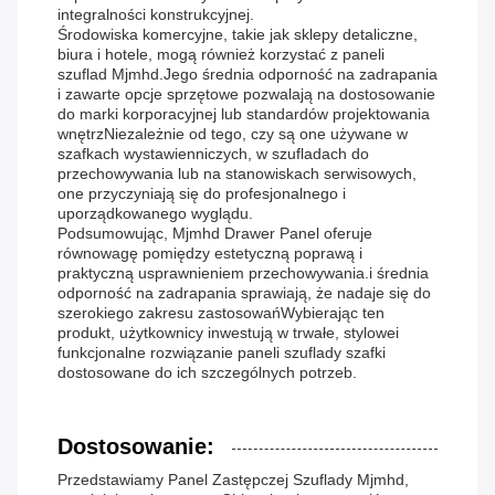
integralności konstrukcyjnej.
Środowiska komercyjne, takie jak sklepy detaliczne,
biura i hotele, mogą również korzystać z paneli
szuflad Mjmhd.Jego średnia odporność na zadrapania
i zawarte opcje sprzętowe pozwalają na dostosowanie
do marki korporacyjnej lub standardów projektowania
wnętrzNiezależnie od tego, czy są one używane w
szafkach wystawienniczych, w szufladach do
przechowywania lub na stanowiskach serwisowych,
one przyczyniają się do profesjonalnego i
uporządkowanego wyglądu.
Podsumowując, Mjmhd Drawer Panel oferuje
równowagę pomiędzy estetyczną poprawą i
praktyczną usprawnieniem przechowywania.i średnia
odporność na zadrapania sprawiają, że nadaje się do
szerokiego zakresu zastosowańWybierając ten
produkt, użytkownicy inwestują w trwałe, stylowei
funkcjonalne rozwiązanie paneli szuflady szafki
dostosowane do ich szczególnych potrzeb.
Dostosowanie:
Przedstawiamy Panel Zastępczej Szuflady Mjmhd,