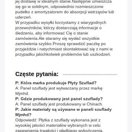
jej dostawę w idealnym stanie.Następnie umieszcza
się go w solidnym, odpowiednio rozmieszczone
pudełko z amortyzatorem do absorpcji wstrząsów lub
uderzeń.
W przypadku wysyłki korzystamy z wiarygodnych
przewoźników, którzy dostarczają informacje o
śledzeniu, aby informować Cię o stanie
zamówienia.Ale staramy się wysłać wszystkie
zamówienia szybko.Proszę sprawdzić paczkę po
przyjeździe i natychmiast skontaktować się z nami w
przypadku jakichkolwiek problemów lub uszkodzeń.
Częste pytania:
P: Która marka produkuje Płyty Szuflad?
A: Panel szuflady jest wytwarzany przez markę
Mjmhd.
P: Gdzie produkowany jest panel szuflady?
A: Panel szuflady jest produkowany w Chinach.
P: Jakie materiały są używane w paneli szuflady
Mjmhd?
Odpowiedź: Płytka z szuflady wykonana jest z
wysokiej jakości materiałów wybranych w celu
zapewnienia trwałości i gładkiego wykończenia.