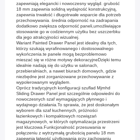
zapewniają elegancki i nowoczesny wygląd. grubość
18 mm zapewnia solidną wydajność konstrukcyjną,
zapewnia trwałość i długotrwałe wsparcie dla potrzeb
przechowywania. średnia odporność na zadrapania
dodatkowo zwiększa odporność paneli,umożliwiające
stosowanie go w codziennym użytku bez uszczerbku
dla jego atrakcyjności wizualnej.
Wariant Painted Drawer Panel jest idealny dla tych,
którzy szukają wyrafinowanego i dostosowalnego
wykończenia.te panele mogą bezproblemowo
mieszać się w różne motywy dekoracyjneDzięki temu
idealnie nadają się do użytku w salonach,
przebieralniach, a nawet biurach domowych, gdzie
niezbędne jest zorganizowane przechowywanie z
wypolerowanym wyglądem.
Oprócz tradycyjnych konfiguracji szuflad Mjmhd
Sliding Drawer Panel jest szczególnie odpowiedni do
nowoczesnych szaf wymagających płynnego i
wydajnego działania.To sprawia, że jest doskonałym
wyborem dla szaf kuchennych, próżności
łazienkowych i kompaktowych rozwiązań
magazynowych, w których optymalizacja przestrzeni
jest kluczowa.Funkcjonalność przesuwania w
połączeniu z wytrzymałą grubością panelu 18 mm
zapewnia łatwość użytkowania przy zachowaniu