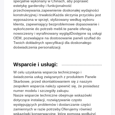
specjalnie wykonany w Chinach, aby poprawić
estetykę garderoby i funkcjonalność
przechowywania.zapewnienie doskonałej wydajności
konstrukcyjnej i trwałościKażda skrzynia przycisku jest
wyposażona w sprzęt, stylizowany według wyboru
klienta, zapewniający bezproblemowe dopasowanie i
wykończenie do potrzeb mebli.te panele oferują
nowoczesny i wyrafinowany wyglądDostępne są usługi
OEM, pozwalające na dostosowanie paneli szuflad do
Twoich dokładnych specyfikacji dla doskonałego
doświadczenia personalizacji.
Wsparcie i usługi:
W celu uzyskania wsparcia technicznego i
świadczenia usług związanych z produktem Panele
Skarbowe, przed skontaktowaniem się z naszym
zespołem wsparcia należy upewnić się, że posiadasz
numer modelu i szczegóły zakupu.
Nasze wsparcie techniczne obejmuje wskazówki
dotyczące instalacji, rozwiązywanie często
występujących problemów i dostarczanie części
zamiennych w razie potrzeby.Oferujemy również
wskazówki konserwacyjne, które pomogą wydłużyć