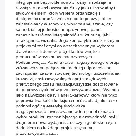
integruje się bezproblemowo z różnymi rodzajami
rozwiązań przechowywania.Służy jako niezawodny i
stylowy element, który wspiera organizację i
dostępność ubrańNiezależnie od tego, czy jest on
zainstalowany w schowku, wbudowanej szafie, czy
samodzielnej jednostce magazynowej, panel
zapewnia zarówno integralność strukturalną, jak i
atrakcyjność wizualną.Jego kompatybilność z różnymi
projektami szaf czyni go wszechstronnym wyborem
dla właścicieli domów, projektantów wnętrz i
producentów systemów magazynowych.
Podsumowując, Panel Skarbu magazynowego oferuje
zrównoważone połączenie średniej odporności na
zadrapania, zaawansowanej technologii uszczelniania
krawędzi, dostosowywalnych opcji sprzętowych i
praktycznego czasu realizacji,wszystkie dostosowane
do poprawy systemów przechowywania szaf. Wypada
jako najwyższej klasy Panel Skarbowy, który nie tylko
poprawia trwałość i funkcjonalność szuflad, ale także
podnosi ogólną estetykę środowiska
magazynowego.Inwestowanie w ten panel oznacza
wybór produktu zapewniającego niezawodność, styl i
długoterminowa wydajność, co czyni go doskonałym
dodatkiem do każdego projektu systemu
przechowywania szaf.