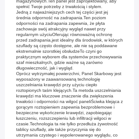
magazynowych.Ten panel jest zaprojektowany, aby
spełnić Twoje potrzeby z trwałością i stylem.
Jedną z najważniejszych cech tej części jest jej
średnia odporność na zadrapania.Ten poziom
odporności na zadrapania zapewnia, że płyta
zachowuje swój atrakcyjny wygląd nawet przy
regularnym użyciuOferując równoważną ochronę
przed zadrapania,jest idealny dla środowisk, w których
szuflady są często dostępne, ale nie są poddawane
ekstremalnie szorstkiej obsłudzeTo czyni go
praktycznym wyborem dla systemów przechowywania
szaf mieszkalnych, gdzie ważne są zarówno
długowieczność, jak i wygląd.
Oprócz wytrzymałej powierzchni, Panel Skarbowy jest
wyposażony w zaawansowaną technologię
uszczelniania krawędzi przy użyciu ciepło
roztopionych taśm klejących.Ta metoda uszczelniania
krawędzi ma kluczowe znaczenie dla zwiększenia
trwałości i odporności na wilgoć paneliŚciwka klejąca z
gorącym roztopieniem zapewnia bezproblemowe i
bezpieczne wykończenie krawędzi, zapobiegając
łuszczeniu, rozszczepieniu lub infiltracji wilgoci w
czasie.Technologia ta nie tylko przedłuża żywotność
tablicy szuflady, ale także przyczynia się do
utrzymania czystego i wypolerowanego wyglądu, co