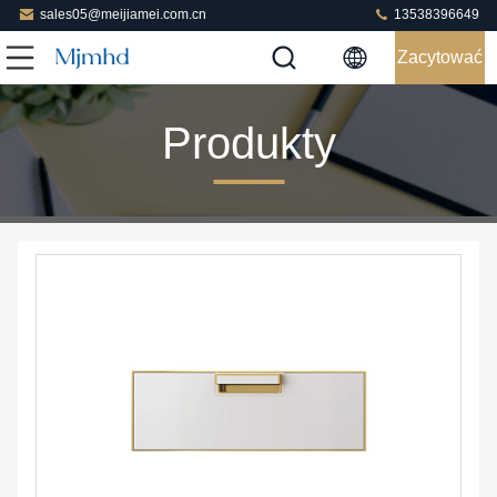
sales05@meijiamei.com.cn
13538396649
Zacytować
Produkty