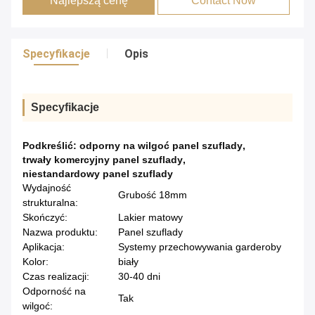
Najlepszą cenę
Contact Now
Specyfikacje
Opis
Specyfikacje
Podkreślić:
odporny na wilgoć panel szuflady
,
trwały komercyjny panel szuflady
,
niestandardowy panel szuflady
Wydajność
Grubość 18mm
strukturalna:
Skończyć:
Lakier matowy
Nazwa produktu:
Panel szuflady
Aplikacja:
Systemy przechowywania garderoby
Kolor:
biały
Czas realizacji:
30-40 dni
Odporność na
Tak
wilgoć: