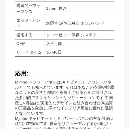
構造的パフォ
18mm 厚さ
ーマンス
エッジ・バン
対応するPVC/ABS エッジバンド
ド
適用する
クローゼット 保存 システム
OEM
入手可能
リード タイム
30~40日
応用:
Mjmhd ドラワーパネルは,キャビネット フロントパネ
ルとしても知られています. それはあなたの衣類や貯蔵
ユニットの美学と機能性を向上させるために設計され
た多用的でスタイリッシュなソリューションです.中国
産この製品は,実用的なデザインと組み合わせた高品質
の工芸品を象徴し,様々なインテリア用途に優れた選択
となっています.
Mjmhd キャビネット・ドラワー・パネルの主な用途は
住宅用衣類室です. 寝室をリニューアルするか 新しい
クローゼットシステムを設計するかどうか,このパネル