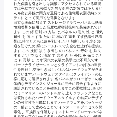
れた保護を引き出しは頻繁にアクセスされている環境
では完璧ですが,極端な粗悪な処理の対象ではありませ
ん寿命と外観の両方が重要である住宅用衣類収納シス
テムにとって実用的な選択となります
頑丈な表面に加えて,ストレージドラワーパネルは熱溶
性粘着帯を使用した高度な縁密封技術で装備されてい
ます.この 縁 密封 の 方法 は,パネル の 耐久 性 と 湿気
耐性 を 向上 する ため に 極めて 重要 です熱溶性粘着
帯は,時間とともに皮を剥がしたり,切断したり,水分浸
透を防ぐため,縁にシームレスで安全な仕上げを提供し
ます.この 技術 は,引き出し の パネル の 寿命 を 延長
する だけ で なく,清潔 で 磨き き た 外観 を 保つ こと
に も 貢献 し ます現代の衣装の美学には不可欠です
パーソナライゼーションとクライアントの好みの重要
性を理解し,交換引き出しパネルはハードウェアが含ま
れています.ハードウェアスタイルはクライアントの仕
様に応じて選択されます.各パネルがクローゼットの全
体的なデザインスケジュールに完全に適合するように
設計されていることを確認しますこの柔軟性は,現代的
なミニマリストのハンドルから,よりクラシックなまた
は装飾されたハードウェアスタイルまで,幅広いデザイ
ンの可能性を可能にします.ハードウェアをパッケージ
の一部として含めることで,インストールプロセスを簡
素化し,互換性を保証しますストレージドローヤのパネ
ルをアップグレードするための手間がかからない解決