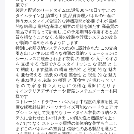
策です
製造と配送のリードタイムは,通常30〜40日です.この
タイムラインは,慎重な工芸,品質管理,パネルの生産に
伴うカスタマイズ合理的な待機期間が必要ですが 最終
的な結果は 厳格な基準と顧客の期待を満たす 高品質の
製品です前もって計画し,この予定期間を考慮すると,品
質を損なうことなく,衣装の改装や貯蔵システムの改良
が順調に進められるようにします.
特別に衣類収納システムのために設計された この交換
引き出しパネルは 様々な種類の収納ソリューションに
シームレスに統合されます衣装 の 整理 や 入手 やすさ
を 支援 する 信頼できる スタイリッシュ な 部品 と し
て 機能 し ます壁紙 の 構造 整合性 と 視覚 的 な 魅力
を 兼ね備える. 壁紙 の 構造 整合性 と 視覚 的 な 魅力
を 兼ね備える.衣装 の 種類 と 互換性 が 備わっ て い
る の で,家 を 持つ 人 たち に 便利 な 選択 に なり ま
すインテリアデザイナーや 貯蔵システムメーカーも同
様です
ストレージ・ドラワー・パネルは 中程度の摩擦耐性 高
度な縁密封技術 パーソナライズ可能なハードウェア オ
プション そして実用的なリードタイム衣装の収納シス
テムに合わせたもの引き出しの耐久性と機能が向上す
るだけでなく ストレージ環境の整体的な美学も向上し
ますこのパネルへの投資は 信頼性のある製品を選ぶこ