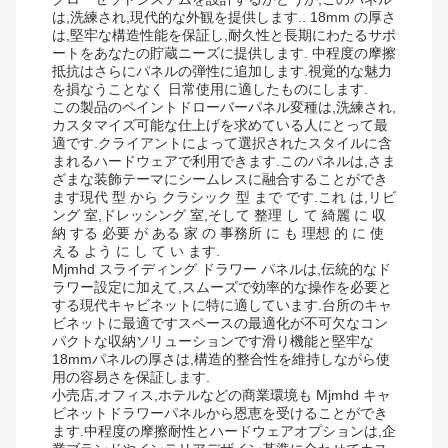
は,洗練され,現代的な外観を提供します.. 18mm の厚さ
は,堅牢な構造性能を保証し,耐久性と長期にわたるサポ
ートをあなたの貯蔵ニーズに提供します. 中程度の摩擦
抵抗はさらにパネルの弾性に追加します.視覚的な魅力
を損なうことなく 日常使用に適したものにします.
この製品のペイントドローバーパネル変種は,洗練され,
カスタマイズ可能な仕上げを求めている人にとって最
適です.クライアントによって選択されたスタイルに含
まれるハードウェアで利用できます.このパネルは,さま
ざまな装飾テーマにシームレスに融合することができ
ます現代 型 から クラシック 型 まで です.これ は,リビ
ング 室,ドレッシング 室,そして 整理 し て 綺麗 に 収
納 する 必要 が ある 家 の 事務所 に も 理想 的 に 使
える よう に し て い ます.
Mjmhd スライディング ドラワー パネルは,伝統的なド
ラワー設定に加えて,スムーズで効率的な操作を必要と
する現代キャビネットに特に適しています.台所のキャ
ビネットに最適ですスペースの最適化が不可欠なコン
パクトな収納ソリューションです滑り機能と堅牢な
18mmパネルの厚さは,構造的整合性を維持しながら使
用の容易さを保証します.
小売店,オフィス,ホテルなどの商業環境も Mjmhd キャ
ビネットドラワーパネルから恩恵を受けることができ
ます.中程度の摩擦耐性とハードウェアオプションは,企