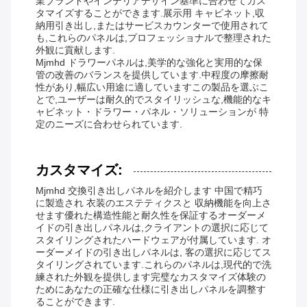
業ブランドやインテリアデザイン基準に合わせてカス
タマイズすることができます.展示用 キャビネット,収
納用引き出し,またはサービスカウンターで使用されて
も,これらのパネルは,プロフェッショナルで整理された
外観に貢献します.
Mjmhd ドラワーパネルは,美学的な強化と実用的な保
管の改善のバランスを提供しています.中程度の摩擦耐
性があり,幅広い用途に適していますこの製品を選ぶこ
とで,ユーザーは耐久的でスタイリッシュな,機能的なキ
ャビネット・ドラワー・パネル・ソリューションが 特
定のニーズに合わせられています.
カスタマイズ:
Mjmhd 交換引き出しパネルを紹介します 中国で精巧
に製造され 衣装のエステティクスと 収納機能を向上さ
せます優れた構造性能と耐久性を保証するオーダーメ
イドの引き出しパネルは,クライアントの選択に応じて
スタイリングされたハードウェアが付属しています. オ
ーダーメイドの引き出しパネルは, 客の選択に応じてス
タイリングされています.これらのパネルは,現代的で洗
練された外観を提供します完璧なカスタマイズ体験の
ためにあなたの正確な仕様に引き出しパネルを調整す
ることができます.