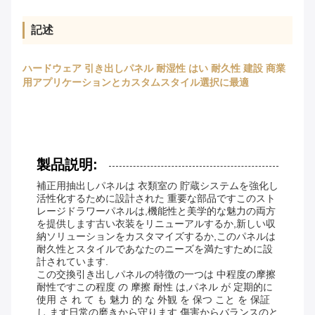
記述
ハードウェア 引き出しパネル 耐湿性 はい 耐久性 建設 商業
用アプリケーションとカスタムスタイル選択に最適
製品説明:
補正用抽出しパネルは 衣類室の 貯蔵システムを強化し
活性化するために設計された 重要な部品ですこのスト
レージドラワーパネルは,機能性と美学的な魅力の両方
を提供します古い衣装をリニューアルするか,新しい収
納ソリューションをカスタマイズするか,このパネルは
耐久性とスタイルであなたのニーズを満たすために設
計されています.
この交換引き出しパネルの特徴の一つは 中程度の摩擦
耐性ですこの程度 の 摩擦 耐性 は,パネル が 定期的に
使用 さ れ て も 魅力 的 な 外観 を 保つ こと を 保証
し ます日常の磨きから守ります 傷害からバランスのと