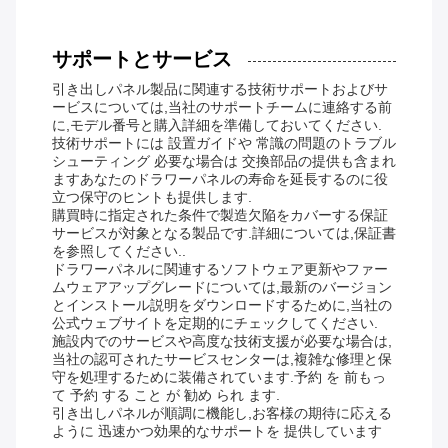
サポートとサービス
引き出しパネル製品に関連する技術サポートおよびサ
ービスについては,当社のサポートチームに連絡する前
に,モデル番号と購入詳細を準備しておいてください.
技術サポートには 設置ガイドや 常識の問題のトラブル
シューティング 必要な場合は 交換部品の提供も含まれ
ますあなたのドラワーパネルの寿命を延長するのに役
立つ保守のヒントも提供します.
購買時に指定された条件で製造欠陥をカバーする保証
サービスが対象となる製品です.詳細については,保証書
を参照してください..
ドラワーパネルに関連するソフトウェア更新やファー
ムウェアアップグレードについては,最新のバージョン
とインストール説明をダウンロードするために,当社の
公式ウェブサイトを定期的にチェックしてください.
施設内でのサービスや高度な技術支援が必要な場合は,
当社の認可されたサービスセンターは,複雑な修理と保
守を処理するために装備されています.予約 を 前もっ
て 予約 する こと が 勧め られ ます.
引き出しパネルが順調に機能し,お客様の期待に応える
ように 迅速かつ効果的なサポートを 提供しています