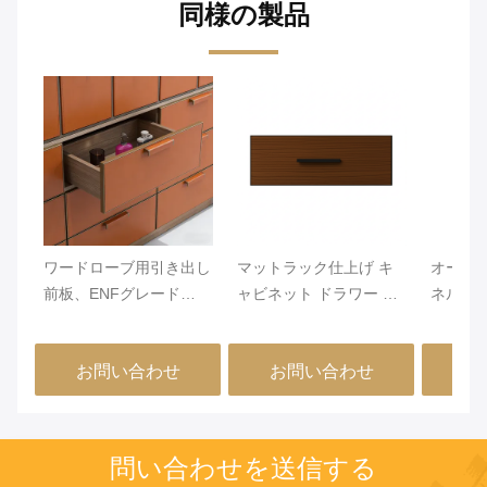
同様の製品
ワードローブ用引き出し
マットラック仕上げ キ
オーダ
前板、ENFグレード
ャビネット ドラワー パ
ネルを
MDF/パーティクルボー
ネル 18mm 厚さ 現代の
めの熱
ド、PVCレザー巻き＆エ
家具デザインに長期的か
封技術
お問い合わせ
お問い合わせ
お
ッジバンディング、
つスタイリッシュな統合
MJMHD CYDP-003用カ
のために設計されていま
スタムサイズ
す
問い合わせを送信する