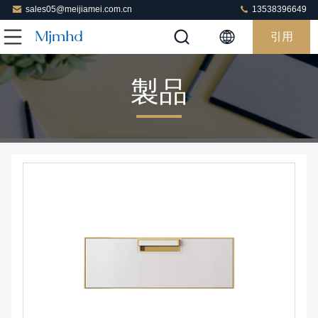
sales05@meijiamei.com.cn
13538396649
引用
製品