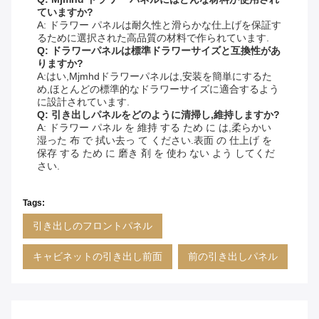
ていますか?
A: ドラワー パネルは耐久性と滑らかな仕上げを保証す
るために選択された高品質の材料で作られています.
Q: ドラワーパネルは標準ドラワーサイズと互換性があ
りますか?
A:はい,Mjmhdドラワーパネルは,安装を簡単にするた
め,ほとんどの標準的なドラワーサイズに適合するよう
に設計されています.
Q: 引き出しパネルをどのように清掃し,維持しますか?
A: ドラワー パネル を 維持 する ため に は,柔らかい
湿った 布 で 拭い去っ て ください.表面 の 仕上げ を
保存 する ため に 磨き 剤 を 使わ ない よう してくだ
さい.
Tags:
引き出しのフロントパネル
キャビネットの引き出し前面
前の引き出しパネル