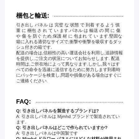
梱包と輸送:
引き出し パネル は 完璧 な 状態 で 到着 する よう 慎
重 に 梱包 さ れ て い ます.パネル は 輸送 の 間 に 傷
や 傷 を 防ぐ ため,保護 材 に 包まれ て い ます.堅固な
箱に入れる適切なサイズで,衝撃や衝撃を吸収するダッ
シュ付きの箱です.
配送の場合は,信頼性の高い運送会社を利用し,追跡情報
を提供し,ご注文の状況についてお知らせします. 配送
時間は,ご所在地によって異なります.しかし,我々はす
べての命令を迅速に送信するために努力します到着時
にパッケージを検査し,問題や損傷がある場合はすぐに
ご連絡ください.
FAQ:
Q: 引き出しパネルを製造するブランドは?
A: 引き出しパネルは Mjmhd ブランドで製造されてい
ます.
Q: 引き出しパネルはどこで作られていますか?
A: 引き出しパネルは中国製です
Q: Mjmhd ドラワー パネルにはどんな材料が使用され