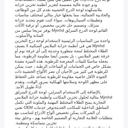
وذو جودة عالية مصممة لتعزيز أنظمة تخزين خزانة
ملابسكهذه لوحة الدرج الخشبية تقدم كل من الوظائف
والجاذبية الجمالية، مما يجعلها خيار مثالي لمختلف مناسبات
وتطبيقات السيناريوهات. سواء كنت تقوم بتجديد خزانة
منزلك، وتصميم حل تخزين مخصص، أو ترقية الأثاث
القائم،لوحة الدرج المنزلق Mjmhd يوفر مزيجا سلس من
المتانة والأسلوب.
واحدة من المناسبات الرئيسية لاستخدام لوحة درج التخزين
Mjmhd هي في أنظمة خزانة الملابس السكنية.لا يضيف
الطلاء المختلط لمحة متطورة وحديثة إلى أي غرفة نوم أو
غرفة تغيير الملابس ، بل يضمن أيضا مقاومة الرطوبة، مما
يجعله مناسبًا للبيئات المعرضة للرطوبة. هذه الميزة مفيدة
بشكل خاص في الحمامات أو المناخات الرطبة ، حيث يمكن
للرطوبة في كثير من الأحيان أن تضر الألواح الخشبية ذات
الجودة الأقل.خاصية مقاومة للرطوبة تساعد على الحفاظ
على مظهر اللوحة وسلامتها الهيكلية بمرور الوقت، وتقدم
أداءً طويل الأمد.
بالإضافة إلى الاستخدام المنزلي، لوحة الدرج المنزلق
Mjmhd مثالية لحلول تخزين المكاتب وأنظمة خزانة الملابس
التجارية.يمنح الطلاء المختلط المهنية والملونة التي تكمل
المناطق الداخلية للمكاتب الحديثةتوفر خدمات OEM تعني
أن الشركات يمكن تخصيص ألواح الأدراج لتتناسب مع
متطلبات العلامة التجارية أو التصميم الخاصة بهم ، وخلق بيئة
تخزين متماسكة ومنظمة.