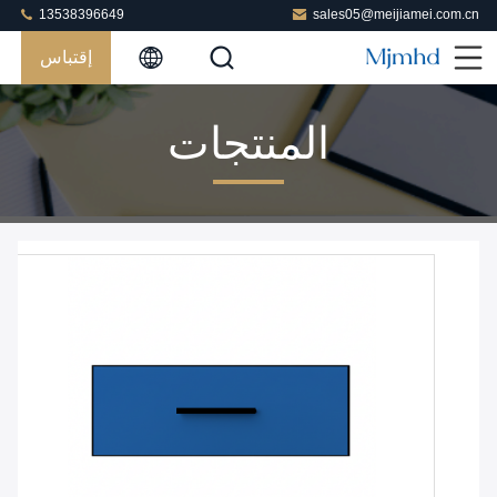
13538396649
sales05@meijiamei.com.cn
إقتباس
المنتجات