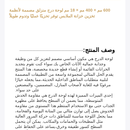
600 مم × 400 مم × 18 مم لوحة درج منزلق مصممة لأنظمة
تخزين خزانة الملابس توفر تخزينًا عمليًا وتدوم طويلاً
وصف المنتج:
لوحة الدرج هي مكون أساسي مصمم لتعزيز كل من وظيفة
وجذابة جمالية الأثاث الخاص بك.سواء كنت تقوم بتجديد
الخزانات القائمة أو إنشاء قطع جديدة مخصصة، هذا المنتج
يقدم الحل المثالي لمجموعة واسعة من التطبيقات المصممة
لتلبية متطلبات المناطق الداخلية الحديثة،مما يجعله خيارًا
مرغوبًا فيه للغاية لأصحاب المنازل، المصممين، والمصنعين
على حد سواء.
إحدى الميزات المميزة لهذه لوحة الدرج هي مقاومة الخدش
المتوسطة، مما يضمن أن السطح يحافظ على مظهره
الجذاب حتى مع الاستخدام المنتظم.هذا المستوى من مقاومة
الخدوش يصل إلى توازن مثالي بين المتانة اليومية والفخامة،
مما يجعل اللوحة مناسبة للمناطق ذات حركة المرور العالية
مثل المطبخات والحمامات والمكاتب. يمكن أن يتحمل
السطح كسور طفيفة وخرق،يساعد على الحفاظ على