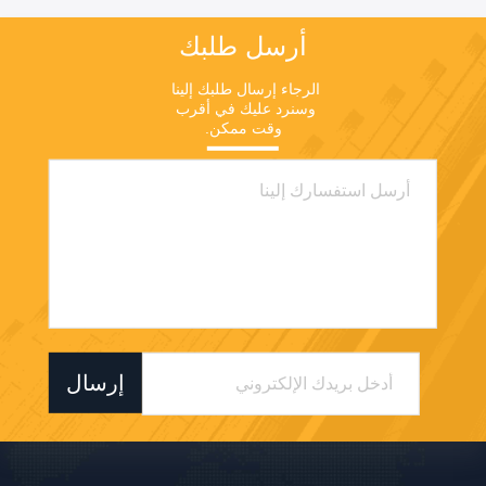
لـ MJMHD CYDP-003
أرسل طلبك
الرجاء إرسال طلبك إلينا 
وسنرد عليك في أقرب 
وقت ممكن.
إرسال