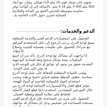
يحتوي على سمك قوي 18 ملم لأداء هيكلي ممتاز، مع أبعاد
600 ملم X 400 ملم X 18 ملم. بالإضافة إلى أن ألواحنا توفر
مقاومة متوسطة للخدش،الجمع بين المتانة والجاذبية
الجمالية لتعزيز حلول الأثاث الخاصة بك.
الدعم والخدمات:
للحصول على استفسارات الدعم الفني والخدمة المتعلقة
بمنتج لوحة الدرج، يرجى الرجوع إلى دليل المستخدم المرفق
مع شراءك للحصول على تعليمات تفصيلية للتثبيت وإصلاح
الأخطاء.
إذا واجهت أي مشاكل مع لوحة الدرج، تأكد من أن جميع
المكونات مثبتة بشكل صحيح وفقا للمبادئ التوجيهية
المقدمة.تحقق من وجود أي عوائق أو خلل في التوجيه الذي
قد يؤثر على عمل اللوحة.
يوصى بالصيانة المنتظمة للحفاظ على عمل لوحة الدرج
بسلاسة. تنظيف السطح بقطعة قماش ناعمة ورطبة وتجنب
استخدام المواد الكيميائية القاسية أو المواد الهشة.
تتوفر قطع الغيار والاكسسوارات الإضافية لوحة الدرج من
خلال الموزعين المعتمدين. استخدم دائمًا قطع الغيار الأصلية
للحفاظ على سلامة المنتج وتغطية الضمان.
للحصول على مزيد من المساعدة، فإن فرق الدعم الفني
مستعدة للمساعدة في تشخيص وحل أي مشاكل قد تواجهك