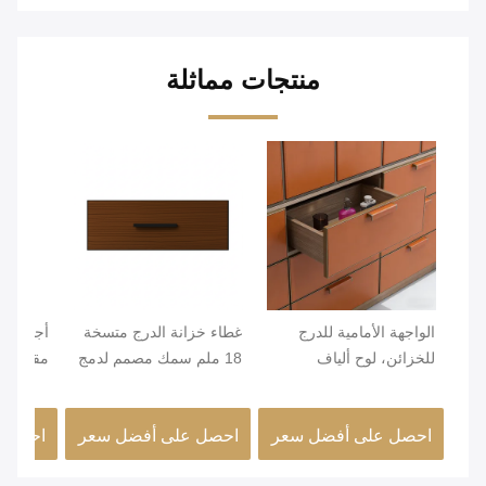
منتجات مماثلة
الواجهة الأمامية للدرج
غطاء خزانة الدرج متسخة
أجهزة م
للخزائن، لوح ألياف
18 ملم سمك مصمم لدمج
مقاومة ل
متوسط الكثافة/لوح حبيبي
طويل الأجل وأنيق في
دائم مثا
من درجة ENF، مغلفة
تصاميم الأثاث الحديثة
التجارية
احصل على أفضل سعر
احصل على أفضل سعر
احصل 
بجلد PVC ومُحاطة
المخص
بالحواف، أحجام مخصصة