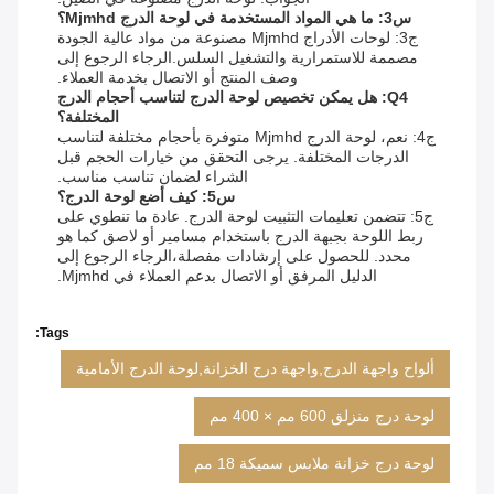
س3: ما هي المواد المستخدمة في لوحة الدرج Mjmhd؟
ج3: لوحات الأدراج Mjmhd مصنوعة من مواد عالية الجودة
مصممة للاستمرارية والتشغيل السلس.الرجاء الرجوع إلى
وصف المنتج أو الاتصال بخدمة العملاء.
Q4: هل يمكن تخصيص لوحة الدرج لتناسب أحجام الدرج
المختلفة؟
ج4: نعم، لوحة الدرج Mjmhd متوفرة بأحجام مختلفة لتناسب
الدرجات المختلفة. يرجى التحقق من خيارات الحجم قبل
الشراء لضمان تناسب مناسب.
س5: كيف أضع لوحة الدرج؟
ج5: تتضمن تعليمات التثبيت لوحة الدرج. عادة ما تنطوي على
ربط اللوحة بجبهة الدرج باستخدام مسامير أو لاصق كما هو
محدد. للحصول على إرشادات مفصلة،الرجاء الرجوع إلى
الدليل المرفق أو الاتصال بدعم العملاء في Mjmhd.
Tags:
ألواح واجهة الدرج,واجهة درج الخزانة,لوحة الدرج الأمامية
لوحة درج منزلق 600 مم × 400 مم
لوحة درج خزانة ملابس سميكة 18 مم