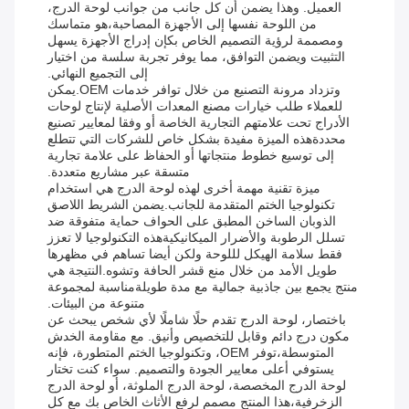
العميل. وهذا يضمن أن كل جانب من جوانب لوحة الدرج،
من اللوحة نفسها إلى الأجهزة المصاحبة،هو متماسك
ومصممة لرؤية التصميم الخاص بكإن إدراج الأجهزة يسهل
التثبيت ويضمن التوافق، مما يوفر تجربة سلسة من اختيار
إلى التجميع النهائي.
وتزداد مرونة التصنيع من خلال توافر خدمات OEM.يمكن
للعملاء طلب خيارات مصنع المعدات الأصلية لإنتاج لوحات
الأدراج تحت علامتهم التجارية الخاصة أو وفقا لمعايير تصنيع
محددةهذه الميزة مفيدة بشكل خاص للشركات التي تتطلع
إلى توسيع خطوط منتجاتها أو الحفاظ على علامة تجارية
متسقة عبر مشاريع متعددة.
ميزة تقنية مهمة أخرى لهذه لوحة الدرج هي استخدام
تكنولوجيا الختم المتقدمة للجانب.يضمن الشريط اللاصق
الذوبان الساخن المطبق على الحواف حماية متفوقة ضد
تسلل الرطوبة والأضرار الميكانيكيةهذه التكنولوجيا لا تعزز
فقط سلامة الهيكل لللوحة ولكن أيضا تساهم في مظهرها
طويل الأمد من خلال منع قشر الحافة وتشوه.النتيجة هي
منتج يجمع بين جاذبية جمالية مع مدة طويلةمناسبة لمجموعة
متنوعة من البيئات.
باختصار، لوحة الدرج تقدم حلًا شاملًا لأي شخص يبحث عن
مكون درج دائم وقابل للتخصيص وأنيق. مع مقاومة الخدش
المتوسطة،توفر OEM، وتكنولوجيا الختم المتطورة، فإنه
يستوفي أعلى معايير الجودة والتصميم. سواء كنت تختار
لوحة الدرج المخصصة، لوحة الدرج الملوثة، أو لوحة الدرج
الزخرفية،هذا المنتج مصمم لرفع الأثاث الخاص بك مع كل