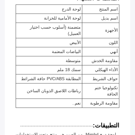
اسم المنتج
لوحة الدرج
اسم بديل
لوحة الأمامية للخزانة
متضمنة (أسلوب حسب اختيار
الأجهزة
العميل)
اللون
الأبيض
أنهي
البياضات المعتمة
مقاومة الخدش
متوسطة
الأداء الهيكلي
سمك 18 ملم
حواف الشريط
المطابقة PVC/ABS حافة الشرائط
تكنولوجيا ختم
رباطات اللاصق الذوبان الساخن
الحافة
مقاومة الرطوبة
نعم..
التطبيقات:
لوحة درج Mjmhd، من الصين هي منتج متعدد الاستخدامات