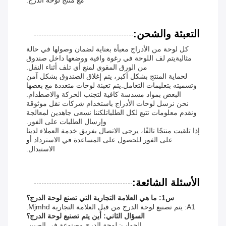
مع منتج لوحة الدرج.
التعبئة والشحن:
كل لوحة من الأدراج معبأة بعناية لضمان وصولها في حالة
مثاليةيتم لف اللوحة في رغوة واقية ووضعها داخل صندوق
من الورق المقوى لمنع أي تلف أثناء النقل.
لحماية المنتج بشكل أكبر، يتم إغلاق الصندوق بشكل آمن
وتسميته بتعليمات التعامل.يتم تعبئة لوحات متعددة مع بعضها
البعض بمواد مسدسة كافية لتجنب الحركة والاصطدام.
نحن نرسل لوحات الأدراج باستخدام شركات نقل موثوقة
ونقدم معلومات تتبع لكل الطلباتلكننا نسعى جاهدين لمعالجة
وإرسال الطلبات على الفور.
إذا تلقيت منتجًا تالفًا، يرجى الاتصال بفريق خدمة العملاء لدينا
على الفور للحصول على المساعدة في الاسترداد أو
الاستبدال.
الأسئلة الشائعة:
س1: ما هي العلامة التجارية التي تصنع لوحة الدرج؟
A1: يتم تصنيع لوحة الدرج من قبل العلامة التجارية Mjmhd.
السؤال الثاني: أين يتم تصنيع لوحة الدرج؟
الجواب: لوحة الدرج مصنوعة في الصين.