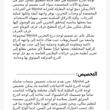
لوحة الدرج الخشبية هي أيضا قابلة للتطبيق بشكل كبير في
مشاريع الأثاث المخصصة سواء كنت مصمم أو متحمس
DIY،يمكن دمج لوحة المقابلة للخزانة Mjmhd في الخزانات
المخصصة أو وحدات التخزين، يوفر واجهة أنيقة ولكنها عملية
للدرجات. وآلية الانزلاق السلسة تضمن سهولة الاستخدام،
مما يجعلها مناسبة لمناطق التخزين التي يتم الوصول إليها
بشكل متكرر مثل أدراج المطبخ،غرف غرف النومأو حتى
غرف الحرف
بشكل عام، تم تصميم لوحة درج التخزين Mjmhd لمجموعة
واسعة من السيناريوهات حيث هناك حاجة إلى واجهة أدراج
دائمة ومقاومة للرطوبة وجملية.جنباً إلى جنب مع النهاية
الراقية المختلطة، يجعلها خيارًا مفضلًا لأي شخص يتطلع إلى
تعزيز أنظمة تخزين خزانات الملابس الخاصة به مع حل لوحة
الدرج المنزلقة الموثوق بها وجذابة.
التخصيص:
في Mjmhd، نحن نقدم خدمات تخصيص منتجات شاملة
للوحة الدرج لتلبية الاحتياجات الخاصة بك.يمكن تخصيص
لوحة الدرج الملوّنة لدينا بألوان مختلفة وإنهائات لتتناسب
تماماً مع تصميمك الداخليسواء كنت بحاجة إلى لوحة الدرج
المنزلق للعمل بسلاسة أو لوحة الدرج التخزين مصممة
لتنظيم مثالي، ونحن نضمن وجود أجهزة عالية الجودة بما في
ذلك حسب اختيارك.المصنوعة في الصين، لدينا ألواح الدرج