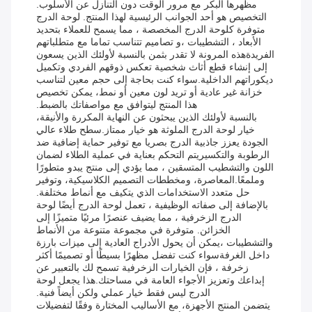
مظهرها البكر مع مرور الوقت دون التنازل عن الأسلوب.
التخصيص هو أحد الجوانب الرئيسية لهذا المنتج. لوحة الدرج
متوفرة كلوحة الدرج المخصصة ، مما يسمح للعملاء بتحديد
الأبعاد ، التشطيبات ،و تصاميم تتناسب تماما مع متطلباتهم
الفريدةهذه المرونة لا تقدر بثمن بالنسبة لأولئك الذين يسعون
إلى إنشاء قطع أثاث شخصية تعكس ذوقهم الفردي وتكميل
ديكوراتهم الداخلية.سواء كنت بحاجة إلى حجم معين لتناسب
خزانة غير عادية أو تريد لون معين أو نمط، يمكن تخصيص
هذا المنتج ليتوافق مع مواصفاتك بالضبط.
بالنسبة لأولئك الذين يبحثون عن النهاية المكررة والأنيقة،
خيار لوحة الدرج الملوثة هو خيار ممتاز.سطح طلاء عالي
الجودة يعزز جاذبية الدرج بصريا مع توفير حماية إضافية ضد
الرطوبة والتكسيريتم التحكم بعناية في عملية الطلاء لضمان
اللون والتشطيب المتسقين ، مما يؤدي إلى منتج يبدو متطورًا
وملمعًا.المعاصرة، ومخططات التصميم الكلاسيكية، وتوفير
حل متعدد الاستخدامات الذي يتكيف مع أنماط مختلفة.
بالإضافة إلى صفاته الوظيفية ، تعمل لوحة الدرج أيضًا لوحة
الدرج الزخرفية ، مما يضيف عنصرًا مرئيًا متميزًا إلى
الخزائن. متوفرة في مجموعة متنوعة من الأنماط
والتشطيبات ،يمكن أن يحول الأدراج العادية إلى ميزات بارزة
داخل الغرفةسواء كنت تفضل مظهرًا بسيطًا أو تصميمًا أكثر
زخرفة ، فإن الخيارات الزخرفية تسمح لك بالتعبير عن
إبداعك وتعزيز الأجواء العامة في مساحتك.هذا يجعل لوحة
الدرج ليس فقط خيار عملي ولكن أيضاً فنية.
يتضمن المنتج الأجهزة، مع الأساليب المختارة وفقًا لتفضيلات