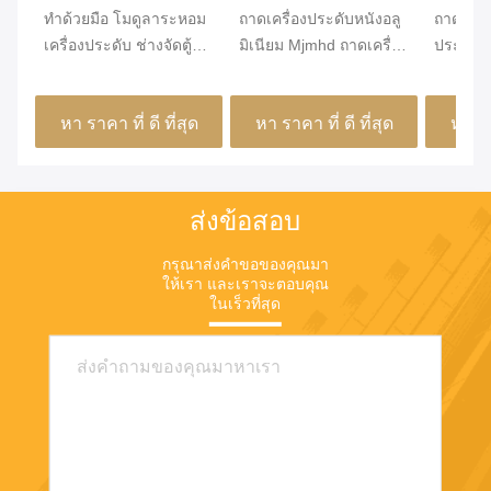
ทําด้วยมือ โมดูลาระหอม
ถาดเครื่องประดับหนังอลู
ถาดจัดระ
เครื่องประดับ ช่างจัดตู้ตู้
มิเนียม Mjmhd ถาดเครื่อง
ประดับน
ใส่
ประดับแบบวางซ้อนได้
อะลูมิเน
สำหรับลิ้นชัก งานฝีมือ
460x155
หา ราคา ที่ ดี ที่สุด
หา ราคา ที่ ดี ที่สุด
หา ราค
ส่งข้อสอบ
กรุณาส่งคําขอของคุณมา
ให้เรา และเราจะตอบคุณ
ในเร็วที่สุด