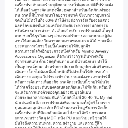
เครื่องประดับและร้านบูติกสามารถใช้คุณสมบัติที่ปรับแต่ง
ได้เพื่อสร้างการจัดแสดงที่สะดุดตาสำหรับผลิตภัณฑ์ของ
ตน ถาดนี้มีน้ำหนักเบาโดยธรรมชาติ ซึ่งเบากว่าอุปกรณ์
จัดเก็บไม้ทั่วไปถึง 60% ทำให้ง่ายต่อการจัดเรียงจอแสดง
ผลหรือขนส่งชิ้นส่วนเครื่องประดับระหว่างงานกิจกรรม
หรือนิทรรศการต่างๆ ตัวเลือกสำหรับการปรับแต่งสีเต็มรูป
แบบช่วยให้ธุรกิจต่างๆ สามารถปรับการออกแบบของผู้จัด
งานให้สอดคล้องกับความสวยงามของแบรนด์ได้ ช่วยเพิ่ม
ประสบการณ์การช็อปปิ้งโดยรวมให้กับลูกค้า
สถานการณ์จริงอีกประการหนึ่งสำหรับ Mjmhd Jewelry
Accessories Organizer คือระหว่างการเดินทางหรือ
กิจกรรมพิเศษ ด้วยวัสดุที่ทนทานแต่มีน้ำหนักเบา ทำให้
เป็นอุปกรณ์พกพาสำหรับการจัดระเบียบอุปกรณ์เสริมขณะ
เดินทางโดยไม่ต้องเพิ่มน้ำหนักที่ไม่จำเป็นให้กับกระเป๋า
เดินทางของคุณ ไม่ว่าจะเข้าร่วมงานแต่งงาน งานปาร์ตี้
หรือการเดินทางเพื่อธุรกิจ ถาดจัดระเบียบนี้ช่วยให้มั่นใจ
ได้ว่าเครื่องประดับของคุณปลอดภัยและไม่พันกัน พร้อมที่
จะเสริมการแต่งตัวของคุณอย่างสมบูรณ์แบบ
ด้วยระยะเวลารอคอยสินค้าโดยทั่วไปที่ 30-40 วัน Mjmhd
นำเสนอตัวเลือกการปรับแต่งที่ตอบสนองทั้งผู้บริโภคราย
บุคคลและลูกค้าองค์กรที่กำลังมองหาโซลูชันการจัดเก็บ
เครื่องประดับที่มีเอกลักษณ์และใช้งานได้จริง การผสม
ผสานระหว่างวัสดุ MDF, หนัง PU และกำมะหยี่ช่วยให้
มั่นใจถึงความทนทาน ความสง่างาม และความรู้สึก