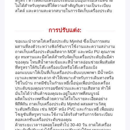
หรูหรา ทำให้ที่เก็บเครื่องประดับนี้เป็นอุปกรณ์เสริมที่ขาด
ไม่ได้สำหรับทุกคนที่ให้ความสำคัญกับความเป็นระเบียบ
สไตล์ และความสะดวกสบายในการจัดเก็บเครื่องประดับ
การปรับแต่ง:
ขอแนะนำถาดใส่เครื่องประดับ Mjmhd ซึ่งเป็นการผสม
ผสานที่ลงตัวระหว่างฟังก์ชันการใช้งานและความสง่างาม
ถาดเก็บเครื่องประดับผลิตจาก MDF และหนัง PU คุณภาพ
สูง ทนทานและมีสไตล์สำหรับจัดเก็บเครื่องประดับอันมีค่า
ของคุณ โทนสีน้ำตาลเข้มและสีน้ำตาลอ่อนช่วยเพิ่มสัมผัส
ที่หรูหราให้กับโต๊ะเครื่องแป้งหรือโต๊ะเครื่องแป้ง
ออกแบบมาให้เป็นที่เก็บเครื่องประดับแบบพกพา มีน้ำหนัก
เบาและพกพาสะดวก ทำให้เหมาะสำหรับการเดินทางหรือ
ใช้ในบ้าน ถาดมีซับในกำมะหยี่เนื้อนุ่มเพื่อปกป้องเครื่อง
ประดับของคุณจากรอยขีดข่วนและความเสียหาย ทำให้
มั่นใจได้ว่าสินค้าของคุณจะอยู่ในสภาพที่สมบูรณ์
ผลิตในประเทศจีนด้วยความใส่ใจในรายละเอียดอย่าง
พิถีพิถัน ถาดเก็บเครื่องประดับ Mjmhd ผสมผสานวัสดุ
ระดับพรีเมียม เช่น MDF หนัง PVC และกำมะหยี่ เพื่อมอบ
โซลูชันที่หรูหราและใช้งานได้จริงสำหรับการจัดระเบียบ
คอลเลกชันเครื่องประดับของคุณ
ด้วยระยะเวลารอคอยโดยทั่วไป 30-40 วัน ถาดใส่เครื่อง