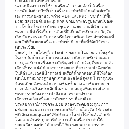
ตกแต่งภายในที่หลากหลาย
นอกเหนือจากการใช้งานจริงแล้ว ถาดกล่องใส่เครื่อง
ประดับ ยังทำหน้าที่เป็นเครื่องประดับที่มีสไตล์ด้วยตัวมัน
เอง การผสมผสานระหว่าง MDF และหนัง PVC ทำให้พื้น
ผิวสัมผัสเรียบลื่นและนุ่มนวล ช่วยยกระดับรูปลักษณ์ของที่
วางโชว์เครื่องประดับของคุณ ความสง่างามที่เรียบง่าย
ของถาดนี้ทำให้เป็นทางเลือกที่ดีเยี่ยมสำหรับของขวัญวัน
เกิด วันครบรอบ วันหยุด หรือโอกาสพิเศษใดๆ สำหรับคนที่
คุณรักที่ชื่นชอบเครื่องประดับชั้นดีและพื้นที่ที่จัดไว้อย่าง
เป็นระเบียบ
โดยสรุป ถาดใส่เครื่องประดับของเราเป็นมากกว่าโซลูชัน
ในการจัดเก็บ แต่เป็นการแสดงออกถึงความซับซ้อนและ
การดูแลรักษาเครื่องประดับที่คุณรัก ด้วยวัสดุที่ทนทาน ตัว
เลือกที่ปรับแต่งได้ และการออกแบบที่สวยงามน่าพึงพอใจ
ในสีดำและเฉดสีน้ำตาลเข้มหรือสีน้ำตาลอ่อนที่มีให้เลือก
เป็นไปตามมาตรฐานคุณภาพและสไตล์สูงสุด ไม่ว่าคุณจะ
จัดระเบียบสิ่งของล้ำค่าบางชิ้นหรือคอลเลกชั่นมากมาย
ถาดกล่องเครื่องประดับนี้มอบความสมดุลที่สมบูรณ์แบบ
ของการปกป้อง การเข้าถึง และความสง่างาม
เลือกถาดเก็บเครื่องประดับของเราเพื่อเปลี่ยน
ประสบการณ์การจัดระเบียบเครื่องประดับของคุณ การ
ผสมผสานระหว่างการออกแบบที่ใช้งานได้จริง วัสดุระดับ
พรีเมียม และคุณสมบัติที่ปรับแต่งได้ ทำให้เป็นตัวเลือกที่
โดดเด่นสำหรับทุกคนที่ต้องการเก็บเครื่องประดับให้
ปลอดภัย มองเห็นได้ และตั้งไว้อย่างสวยงาม ยกระดับ