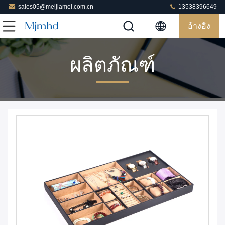
sales05@meijiamei.com.cn
13538396649
อ้างอิง
ผลิตภัณฑ์