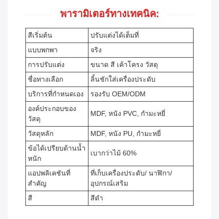
พารามิเตอร์ทางเทคนิค:
สีเริ่มต้น
ปรับแต่งได้เต็มที่
แบบพกพา
จริง
การปรับแต่ง
ขนาด สี เค้าโครง วัสดุ
ชื่อทางเลือก
ลิ้นชักใส่เครื่องประดับ
บริการที่กำหนดเอง
รองรับ OEM/ODM
องค์ประกอบของ
MDF, หนัง PVC, กำมะหยี่
วัสดุ
วัสดุหลัก
MDF, หนัง PU, กำมะหยี่
ข้อได้เปรียบด้านน้ำ
เบากว่าไม้ 60%
หนัก
แอปพลิเคชันที่
ที่เก็บเครื่องประดับ/ นาฬิกา/
สำคัญ
อุปกรณ์เสริม
สี
สีดำ