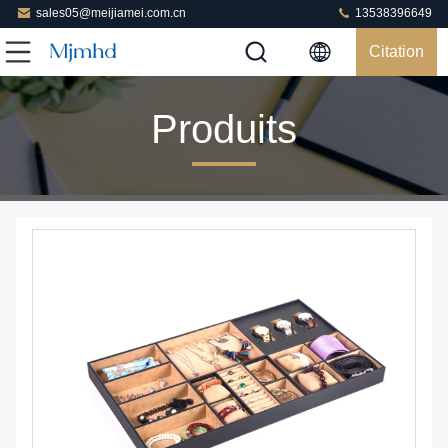
sales05@meijiamei.com.cn
13538396649
Citation
Produits