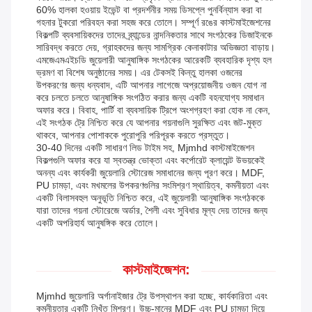
60% হালকা হওয়ায় ইভেন্ট বা প্রদর্শনীর সময় ডিসপ্লে পুনর্বিন্যাস করা বা
গহনার টুকরো পরিবহন করা সহজ করে তোলে। সম্পূর্ণ রঙের কাস্টমাইজেশনের
বিকল্পটি ব্যবসায়িকদের তাদের ব্র্যান্ডের নান্দনিকতার সাথে সংগঠকের ডিজাইনকে
সারিবদ্ধ করতে দেয়, গ্রাহকদের জন্য সামগ্রিক কেনাকাটার অভিজ্ঞতা বাড়ায়।
এমজেএমএইচডি জুয়েলারী আনুষাঙ্গিক সংগঠকের আরেকটি ব্যবহারিক দৃশ্য হল
ভ্রমণ বা বিশেষ অনুষ্ঠানের সময়। এর টেকসই কিন্তু হালকা ওজনের
উপকরণের জন্য ধন্যবাদ, এটি আপনার লাগেজে অপ্রয়োজনীয় ওজন যোগ না
করে চলতে চলতে আনুষাঙ্গিক সংগঠিত করার জন্য একটি বহনযোগ্য সমাধান
অফার করে। বিবাহ, পার্টি বা ব্যবসায়িক ট্রিপে অংশগ্রহণ করা হোক না কেন,
এই সংগঠক ট্রে নিশ্চিত করে যে আপনার গয়নাগুলি সুরক্ষিত এবং জট-মুক্ত
থাকবে, আপনার পোশাককে পুরোপুরি পরিপূরক করতে প্রস্তুত।
30-40 দিনের একটি সাধারণ লিড টাইম সহ, Mjmhd কাস্টমাইজেশন
বিকল্পগুলি অফার করে যা স্বতন্ত্র ভোক্তা এবং কর্পোরেট ক্লায়েন্ট উভয়কেই
অনন্য এবং কার্যকরী জুয়েলারি স্টোরেজ সমাধানের জন্য পূরণ করে। MDF,
PU চামড়া, এবং মখমলের উপকরণগুলির সংমিশ্রণ স্থায়িত্ব, কমনীয়তা এবং
একটি বিলাসবহুল অনুভূতি নিশ্চিত করে, এই জুয়েলারী আনুষাঙ্গিক সংগঠককে
যারা তাদের গয়না স্টোরেজে অর্ডার, শৈলী এবং সুবিধার মূল্য দেয় তাদের জন্য
একটি অপরিহার্য আনুষঙ্গিক করে তোলে।
কাস্টমাইজেশন:
Mjmhd জুয়েলারি অর্গানাইজার ট্রে উপস্থাপন করা হচ্ছে, কার্যকারিতা এবং
কমনীয়তার একটি নিখুঁত মিশ্রণ। উচ্চ-মানের MDF এবং PU চামড়া দিয়ে