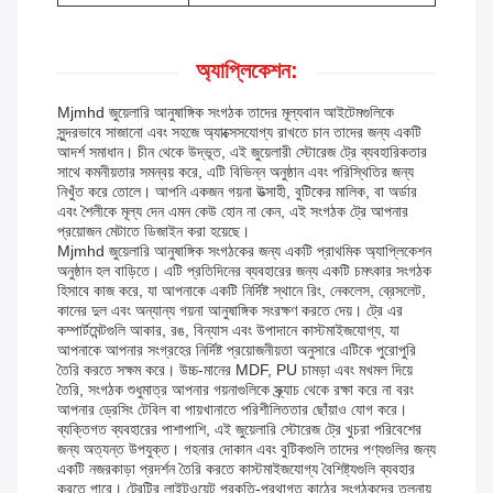
অ্যাপ্লিকেশন:
Mjmhd জুয়েলারি আনুষাঙ্গিক সংগঠক তাদের মূল্যবান আইটেমগুলিকে
সুন্দরভাবে সাজানো এবং সহজে অ্যাক্সেসযোগ্য রাখতে চান তাদের জন্য একটি
আদর্শ সমাধান। চীন থেকে উদ্ভূত, এই জুয়েলারী স্টোরেজ ট্রে ব্যবহারিকতার
সাথে কমনীয়তার সমন্বয় করে, এটি বিভিন্ন অনুষ্ঠান এবং পরিস্থিতির জন্য
নিখুঁত করে তোলে। আপনি একজন গয়না উত্সাহী, বুটিকের মালিক, বা অর্ডার
এবং শৈলীকে মূল্য দেন এমন কেউ হোন না কেন, এই সংগঠক ট্রে আপনার
প্রয়োজন মেটাতে ডিজাইন করা হয়েছে।
Mjmhd জুয়েলারি আনুষাঙ্গিক সংগঠকের জন্য একটি প্রাথমিক অ্যাপ্লিকেশন
অনুষ্ঠান হল বাড়িতে। এটি প্রতিদিনের ব্যবহারের জন্য একটি চমৎকার সংগঠক
হিসাবে কাজ করে, যা আপনাকে একটি নির্দিষ্ট স্থানে রিং, নেকলেস, ব্রেসলেট,
কানের দুল এবং অন্যান্য গয়না আনুষাঙ্গিক সংরক্ষণ করতে দেয়। ট্রে এর
কম্পার্টমেন্টগুলি আকার, রঙ, বিন্যাস এবং উপাদানে কাস্টমাইজযোগ্য, যা
আপনাকে আপনার সংগ্রহের নির্দিষ্ট প্রয়োজনীয়তা অনুসারে এটিকে পুরোপুরি
তৈরি করতে সক্ষম করে। উচ্চ-মানের MDF, PU চামড়া এবং মখমল দিয়ে
তৈরি, সংগঠক শুধুমাত্র আপনার গয়নাগুলিকে স্ক্র্যাচ থেকে রক্ষা করে না বরং
আপনার ড্রেসিং টেবিল বা পায়খানাতে পরিশীলিততার ছোঁয়াও যোগ করে।
ব্যক্তিগত ব্যবহারের পাশাপাশি, এই জুয়েলারি স্টোরেজ ট্রে খুচরা পরিবেশের
জন্য অত্যন্ত উপযুক্ত। গহনার দোকান এবং বুটিকগুলি তাদের পণ্যগুলির জন্য
একটি নজরকাড়া প্রদর্শন তৈরি করতে কাস্টমাইজযোগ্য বৈশিষ্ট্যগুলি ব্যবহার
করতে পারে। ট্রেটির লাইটওয়েট প্রকৃতি-প্রথাগত কাঠের সংগঠকদের তুলনায়