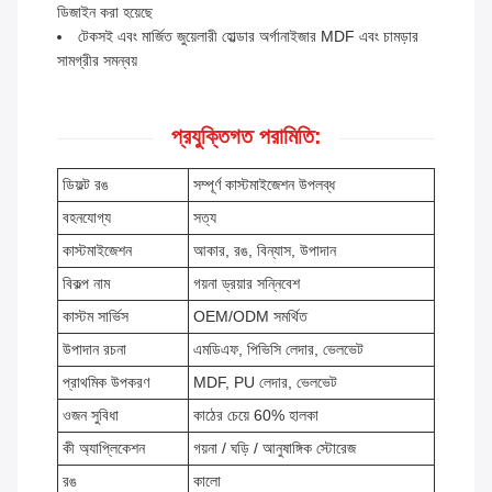
ডিজাইন করা হয়েছে
টেকসই এবং মার্জিত জুয়েলারী হোল্ডার অর্গানাইজার MDF এবং চামড়ার
সামগ্রীর সমন্বয়
প্রযুক্তিগত পরামিতি:
ডিফল্ট রঙ
সম্পূর্ণ কাস্টমাইজেশন উপলব্ধ
বহনযোগ্য
সত্য
কাস্টমাইজেশন
আকার, রঙ, বিন্যাস, উপাদান
বিকল্প নাম
গয়না ড্রয়ার সন্নিবেশ
কাস্টম সার্ভিস
OEM/ODM সমর্থিত
উপাদান রচনা
এমডিএফ, পিভিসি লেদার, ভেলভেট
প্রাথমিক উপকরণ
MDF, PU লেদার, ভেলভেট
ওজন সুবিধা
কাঠের চেয়ে 60% হালকা
কী অ্যাপ্লিকেশন
গয়না / ঘড়ি / আনুষাঙ্গিক স্টোরেজ
রঙ
কালো