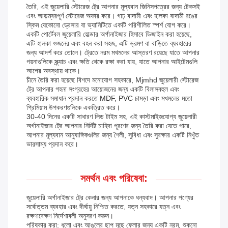
তৈরি, এই জুয়েলারি স্টোরেজ ট্রে আপনার মূল্যবান জিনিসপত্রের জন্য টেকসই
এবং আড়ম্বরপূর্ণ স্টোরেজ অফার করে। গাঢ় বাদামী এবং হালকা বাদামী রঙের
স্কিম যেকোনো ড্রেসার বা ভ্যানিটিতে একটি পরিশীলিত স্পর্শ যোগ করে।
একটি পোর্টেবল জুয়েলারি হোল্ডার অর্গানাইজার হিসাবে ডিজাইন করা হয়েছে,
এটি হালকা ওজনের এবং বহন করা সহজ, এটি ভ্রমণ বা বাড়িতে ব্যবহারের
জন্য আদর্শ করে তোলে। ট্রেতে নরম মখমলের আস্তরণ রয়েছে যাতে আপনার
গয়নাগুলিকে স্ক্র্যাচ এবং ক্ষতি থেকে রক্ষা করা যায়, যাতে আপনার আইটেমগুলি
আগের অবস্থায় থাকে।
চীনে তৈরি করা হয়েছে বিশদে মনোযোগ সহকারে, Mjmhd জুয়েলারী স্টোরেজ
ট্রে আপনার গহনা সংগ্রহের আয়োজনের জন্য একটি বিলাসবহুল এবং
ব্যবহারিক সমাধান প্রদান করতে MDF, PVC চামড়া এবং মখমলের মতো
প্রিমিয়াম উপকরণগুলিকে একত্রিত করে।
30-40 দিনের একটি সাধারণ লিড টাইম সহ, এই কাস্টমাইজযোগ্য জুয়েলারী
অর্গানাইজার ট্রে আপনার নির্দিষ্ট চাহিদা পূরণের জন্য তৈরি করা যেতে পারে,
আপনার মূল্যবান আনুষাঙ্গিকগুলির জন্য শৈলী, সুবিধা এবং সুরক্ষার একটি নিখুঁত
ভারসাম্য প্রদান করে।
সমর্থন এবং পরিষেবা:
জুয়েলারি অর্গানাইজার ট্রে কেনার জন্য আপনাকে ধন্যবাদ। আপনার পণ্যের
সর্বোত্তম ব্যবহার এবং দীর্ঘায়ু নিশ্চিত করতে, যত্ন সহকারে যত্ন এবং
রক্ষণাবেক্ষণ নির্দেশাবলী অনুসরণ করুন।
পরিষ্কার করা: ধুলো এবং আঙুলের ছাপ মুছে ফেলার জন্য একটি নরম, শুকনো