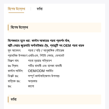
বিশেষ উল্লেখ
বর্ণনা
বিশেষ উল্লেখ
বিশেষভাবে তুলে ধরা:
কাস্টম আকারের গয়না প্রদর্শন র্যাক
,
মাল্টি-লেয়ার জুয়েলারি অর্গানাইজার ট্রে
,
গ্যারান্টি সহ OEM গয়না ধারক
মূল আবেদন:
গয়না / ঘড়ি / আনুষাঙ্গিক স্টোরেজ
প্রাথমিক উপকরণ:
এমডিএফ, পিইউ লেদার, ভেলভেট
বিকল্প নাম:
গহনা ড্রয়ার সন্নিবেশ
রঙ স্কিম:
গভীর বাদামী এবং হালকা বাদামী
কাস্টম সার্ভিস:
OEM/ODM সমর্থিত
ডিফল্ট রঙ:
সম্পূর্ণ কাস্টমাইজেশন উপলব্ধ
বাহ্যিক রঙ:
অন্ধকার
রঙ:
কালো
বর্ণনা