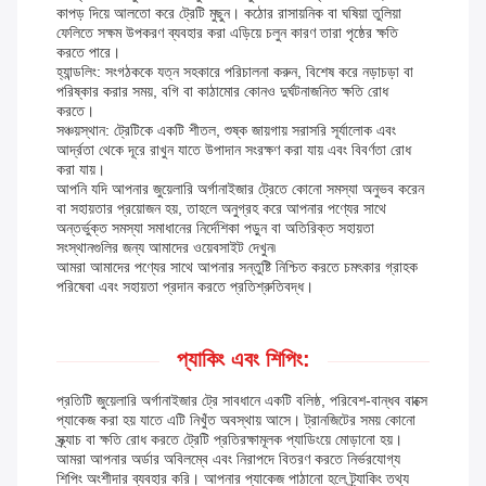
কাপড় দিয়ে আলতো করে ট্রেটি মুছুন। কঠোর রাসায়নিক বা ঘষিয়া তুলিয়া
ফেলিতে সক্ষম উপকরণ ব্যবহার করা এড়িয়ে চলুন কারণ তারা পৃষ্ঠের ক্ষতি
করতে পারে।
হ্যান্ডলিং: সংগঠককে যত্ন সহকারে পরিচালনা করুন, বিশেষ করে নড়াচড়া বা
পরিষ্কার করার সময়, বগি বা কাঠামোর কোনও দুর্ঘটনাজনিত ক্ষতি রোধ
করতে।
সঞ্চয়স্থান: ট্রেটিকে একটি শীতল, শুষ্ক জায়গায় সরাসরি সূর্যালোক এবং
আর্দ্রতা থেকে দূরে রাখুন যাতে উপাদান সংরক্ষণ করা যায় এবং বিবর্ণতা রোধ
করা যায়।
আপনি যদি আপনার জুয়েলারি অর্গানাইজার ট্রেতে কোনো সমস্যা অনুভব করেন
বা সহায়তার প্রয়োজন হয়, তাহলে অনুগ্রহ করে আপনার পণ্যের সাথে
অন্তর্ভুক্ত সমস্যা সমাধানের নির্দেশিকা পড়ুন বা অতিরিক্ত সহায়তা
সংস্থানগুলির জন্য আমাদের ওয়েবসাইট দেখুন৷
আমরা আমাদের পণ্যের সাথে আপনার সন্তুষ্টি নিশ্চিত করতে চমৎকার গ্রাহক
পরিষেবা এবং সহায়তা প্রদান করতে প্রতিশ্রুতিবদ্ধ।
প্যাকিং এবং শিপিং:
প্রতিটি জুয়েলারি অর্গানাইজার ট্রে সাবধানে একটি বলিষ্ঠ, পরিবেশ-বান্ধব বাক্সে
প্যাকেজ করা হয় যাতে এটি নিখুঁত অবস্থায় আসে। ট্রানজিটের সময় কোনো
স্ক্র্যাচ বা ক্ষতি রোধ করতে ট্রেটি প্রতিরক্ষামূলক প্যাডিংয়ে মোড়ানো হয়।
আমরা আপনার অর্ডার অবিলম্বে এবং নিরাপদে বিতরণ করতে নির্ভরযোগ্য
শিপিং অংশীদার ব্যবহার করি। আপনার প্যাকেজ পাঠানো হলে ট্র্যাকিং তথ্য