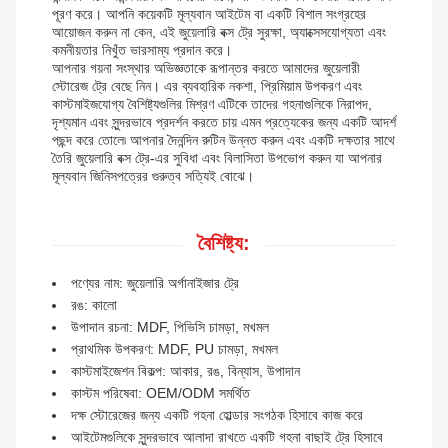
পূরণ করে। আপনি কয়েকটি মূল্যবান আইটেম বা একটি বিশাল সংগ্রহের
আয়োজন করুন না কেন, এই জুয়েলারি বক্স ট্রে সুরক্ষা, অ্যাক্সেসযোগ্যতা এবং
কমনীয়তার নিখুঁত ভারসাম্য প্রদান করে।
আপনার গয়না সংস্থার অভিজ্ঞতাকে রূপান্তর করতে আমাদের জুয়েলারী
স্টোরেজ ট্রে বেছে নিন। এর ব্যবহারিক নকশা, প্রিমিয়াম উপকরণ এবং
কাস্টমাইজযোগ্য বৈশিষ্ট্যগুলির মিশ্রণ এটিকে তাদের গহনাগুলিকে নিরাপদ,
দৃশ্যমান এবং সুন্দরভাবে প্রদর্শন করতে চায় এমন প্রত্যেকের জন্য একটি আদর্শ
পছন্দ করে তোলে৷ আপনার দৈনন্দিন রুটিন উন্নত করুন এবং একটি দক্ষতার সাথে
তৈরি জুয়েলারি বক্স ট্রে-এর সুবিধা এবং বিলাসিতা উপভোগ করুন যা আপনার
মূল্যবান জিনিসপত্রের গুরুত্ব সত্যিই বোঝে।
বৈশিষ্ট্য:
পণ্যের নাম: জুয়েলারি অর্গানাইজার ট্রে
রঙ: কালো
উপাদান রচনা: MDF, পিভিসি চামড়া, মখমল
প্রাথমিক উপকরণ: MDF, PU চামড়া, মখমল
কাস্টমাইজেশন বিকল্প: আকার, রঙ, বিন্যাস, উপাদান
কাস্টম পরিষেবা: OEM/ODM সমর্থিত
দক্ষ স্টোরেজের জন্য একটি গহনা হোল্ডার সংগঠক হিসাবে কাজ করে
আইটেমগুলিকে সুন্দরভাবে আলাদা রাখতে একটি গহনা বাছাই ট্রে হিসাবে