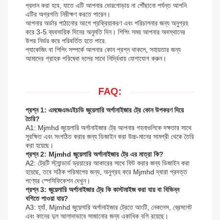
প্রদান করা হবে, যাতে এটি আপনার দোরগোড়ায় না পৌঁছানো পর্যন্ত আপনি
এটির অগ্রগতি নিরীক্ষণ করতে পারেন।
আপনার অর্ডার পাঠানোর আগে প্রক্রিয়াকরণ এবং পরিচালনার জন্য অনুগ্রহ
করে 3-5 ব্যবসায়িক দিনের অনুমতি দিন। শিপিং সময় আপনার অবস্থানের
উপর নির্ভর করে পরিবর্তিত হতে পারে.
প্যাকেজিং বা শিপিং সম্পর্কে আপনার কোন প্রশ্ন থাকলে, সহায়তার জন্য
আমাদের গ্রাহক পরিষেবা দলের সাথে নির্দ্বিধায় যোগাযোগ করুন।
FAQ:
প্রশ্ন 1: এমজেএমএইচডি জুয়েলারি অর্গানাইজার ট্রে কোন উপকরণ দিয়ে
তৈরি?
A1: Mjmhd জুয়েলারি অর্গানাইজার ট্রে আপনার গহনাগুলিকে দক্ষতার সাথে
সুরক্ষিত এবং সংগঠিত করার জন্য ডিজাইন করা উচ্চ-মানের সামগ্রী থেকে তৈরি
করা হয়েছে।
প্রশ্ন 2: Mjmhd জুয়েলারি অর্গানাইজার ট্রে এর মাত্রা কি?
A2: ট্রেটি স্ট্যান্ডার্ড ড্রয়ারের আকারের সাথে ফিট করার জন্য ডিজাইন করা
হয়েছে, তবে সঠিক পরিমাপের জন্য, অনুগ্রহ করে Mjmhd দ্বারা প্রদত্ত
পণ্যের স্পেসিফিকেশন দেখুন।
প্রশ্ন 3: জুয়েলারি অর্গানাইজার ট্রে কি কাস্টমাইজ করা যায় বা বিভিন্ন
বগিতে পাওয়া যায়?
A3: হ্যাঁ, Mjmhd জুয়েলারি অর্গানাইজার ট্রেতে আংটি, নেকলেস, ব্রেসলেট
এবং কানের দুল আলাদাভাবে সাজানোর জন্য একাধিক বগি রয়েছে।