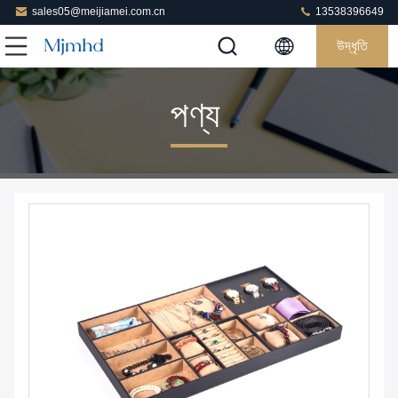
sales05@meijiamei.com.cn
13538396649
উদ্ধৃতি
পণ্য