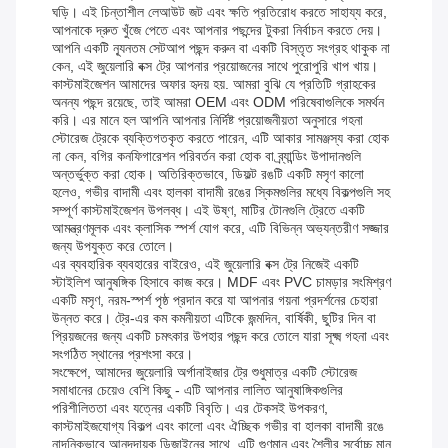
ঘড়ি। এই চিন্তাশীল লেআউট জট এবং ক্ষতি প্রতিরোধ করতে সাহায্য করে,
আপনাকে দ্রুত খুঁজে পেতে এবং আপনার পছন্দের টুকরা নির্বাচন করতে দেয়।
আপনি একটি ন্যূনতম সেটআপ পছন্দ করুন বা একটি বিস্তৃত সংগ্রহ থাকুক না
কেন, এই জুয়েলারি বক্স ট্রে আপনার প্রয়োজনের সাথে পুরোপুরি খাপ খায়।
কাস্টমাইজেশন আমাদের অফার হৃদয় হয়. আমরা বুঝি যে প্রতিটি গ্রাহকের
অনন্য পছন্দ রয়েছে, তাই আমরা OEM এবং ODM পরিষেবাগুলিকে সমর্থন
করি। এর মানে হল আপনি আপনার নির্দিষ্ট প্রয়োজনীয়তা অনুসারে গহনা
স্টোরেজ ট্রেকে ব্যক্তিগতকৃত করতে পারেন, এটি আকার সামঞ্জস্য করা হোক
না কেন, বগির কনফিগারেশন পরিবর্তন করা হোক বা ব্র্যান্ডিং উপাদানগুলি
অন্তর্ভুক্ত করা হোক। অতিরিক্তভাবে, ডিফল্ট রঙটি একটি মসৃণ কালো
হলেও, গভীর বাদামী এবং হালকা বাদামী রঙের স্কিমগুলির মধ্যে বিকল্পগুলি সহ
সম্পূর্ণ কাস্টমাইজেশন উপলব্ধ। এই উষ্ণ, মাটির টোনগুলি ট্রেতে একটি
আমন্ত্রণমূলক এবং ক্লাসিক স্পর্শ যোগ করে, এটি বিভিন্ন অভ্যন্তরীণ সজ্জার
জন্য উপযুক্ত করে তোলে।
এর ব্যবহারিক ব্যবহারের বাইরেও, এই জুয়েলারি বক্স ট্রে নিজেই একটি
স্টাইলিশ আনুষঙ্গিক হিসাবে কাজ করে। MDF এবং PVC চামড়ার সংমিশ্রণ
একটি মসৃণ, নরম-স্পর্শ পৃষ্ঠ প্রদান করে যা আপনার গয়না প্রদর্শনের চেহারা
উন্নত করে। ট্রে-এর কম কমনীয়তা এটিকে জন্মদিন, বার্ষিকী, ছুটির দিন বা
প্রিয়জনের জন্য একটি চমৎকার উপহার পছন্দ করে তোলে যারা সূক্ষ্ম গহনা এবং
সংগঠিত স্থানের প্রশংসা করে।
সংক্ষেপে, আমাদের জুয়েলারি অর্গানাইজার ট্রে শুধুমাত্র একটি স্টোরেজ
সমাধানের চেয়েও বেশি কিছু - এটি আপনার লালিত আনুষাঙ্গিকগুলির
পরিশীলিততা এবং যত্নের একটি বিবৃতি। এর টেকসই উপকরণ,
কাস্টমাইজযোগ্য বিকল্প এবং কালো এবং ঐচ্ছিক গভীর বা হালকা বাদামী রঙে
নান্দনিকভাবে আনন্দদায়ক ডিজাইনের সাথে, এটি গুণমান এবং শৈলীর সর্বোচ্চ মান