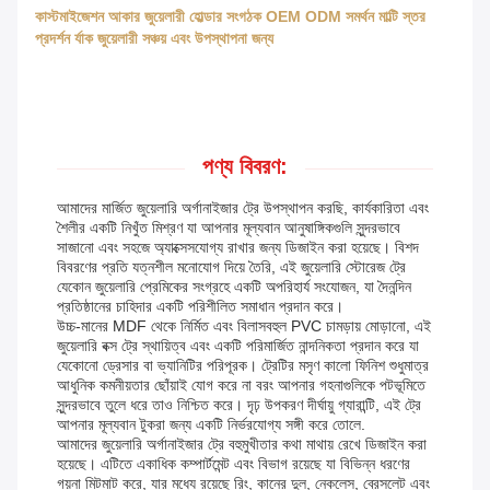
কাস্টমাইজেশন আকার জুয়েলারী হোল্ডার সংগঠক OEM ODM সমর্থন মাল্টি স্তর
প্রদর্শন র্যাক জুয়েলারী সঞ্চয় এবং উপস্থাপনা জন্য
পণ্য বিবরণ:
আমাদের মার্জিত জুয়েলারি অর্গানাইজার ট্রে উপস্থাপন করছি, কার্যকারিতা এবং
শৈলীর একটি নিখুঁত মিশ্রণ যা আপনার মূল্যবান আনুষাঙ্গিকগুলি সুন্দরভাবে
সাজানো এবং সহজে অ্যাক্সেসযোগ্য রাখার জন্য ডিজাইন করা হয়েছে। বিশদ
বিবরণের প্রতি যত্নশীল মনোযোগ দিয়ে তৈরি, এই জুয়েলারি স্টোরেজ ট্রে
যেকোন জুয়েলারি প্রেমিকের সংগ্রহে একটি অপরিহার্য সংযোজন, যা দৈনন্দিন
প্রতিষ্ঠানের চাহিদার একটি পরিশীলিত সমাধান প্রদান করে।
উচ্চ-মানের MDF থেকে নির্মিত এবং বিলাসবহুল PVC চামড়ায় মোড়ানো, এই
জুয়েলারি বক্স ট্রে স্থায়িত্ব এবং একটি পরিমার্জিত নান্দনিকতা প্রদান করে যা
যেকোনো ড্রেসার বা ভ্যানিটির পরিপূরক। ট্রেটির মসৃণ কালো ফিনিশ শুধুমাত্র
আধুনিক কমনীয়তার ছোঁয়াই যোগ করে না বরং আপনার গহনাগুলিকে পটভূমিতে
সুন্দরভাবে তুলে ধরে তাও নিশ্চিত করে। দৃঢ় উপকরণ দীর্ঘায়ু গ্যারান্টি, এই ট্রে
আপনার মূল্যবান টুকরা জন্য একটি নির্ভরযোগ্য সঙ্গী করে তোলে.
আমাদের জুয়েলারি অর্গানাইজার ট্রে বহুমুখীতার কথা মাথায় রেখে ডিজাইন করা
হয়েছে। এটিতে একাধিক কম্পার্টমেন্ট এবং বিভাগ রয়েছে যা বিভিন্ন ধরণের
গয়না মিটমাট করে, যার মধ্যে রয়েছে রিং, কানের দুল, নেকলেস, ব্রেসলেট এবং