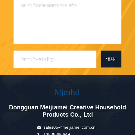
পাঠান
Dongguan Meijiamei Creative Household
Products Co., Ltd
sales05@meijiamei.com.cn
13538396649