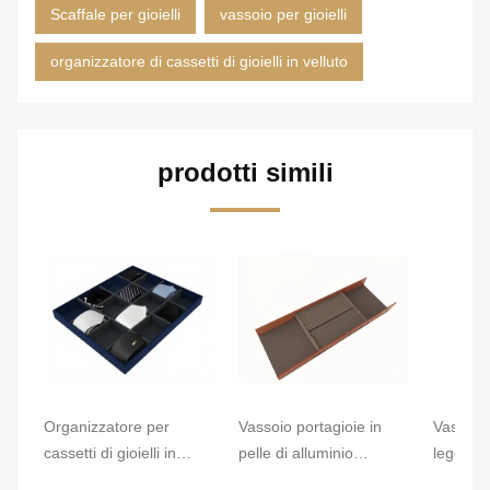
Scaffale per gioielli
vassoio per gioielli
organizzatore di cassetti di gioielli in velluto
prodotti simili
Organizzatore per
Vassoio portagioie in
Vassoio 
cassetti di gioielli in
pelle di alluminio
leggero
velluto modulare fatto a
Mjmhd, vassoi impilabili
allumini