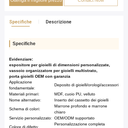
Ottenga il migliore prezzo
Contact Now
Specifiche
Descrizione
Specifiche
Evidenziare:
espositore per gioielli di dimensioni personalizzate
,
vassoio organizzatore per gioielli multistrato
,
porta gioielli OEM con garanzia
Applicazione
Deposito di gioielli/orologi/accessori
fondamentale:
Materiali primari:
MDF, cuoio PU, velluto
Nome alternativo:
Inserto del cassetto dei gioielli
Marrone profondo e marrone
Schema di colori:
chiaro
Servizio personalizzato:
OEM/ODM supportato
Personalizzazione completa
Colore di difetto: