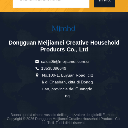
Dongguan Meijiamei Creative Household
Products Co., Ltd
sales05@meijiamei.com.cn
13538396649
No.109-1, Luyuan Road, citt
à di Chashan, città di Dongg
uan, provincia del Guangdo
ng
Buona qualità cinese vassoio dell'organizzatore dei gioielli Fornitore.
Copyright © 2026 Dongguan Meijiamei Creative Household Products Co.,
Ltd Tutti. Tutti i diritti riservati.