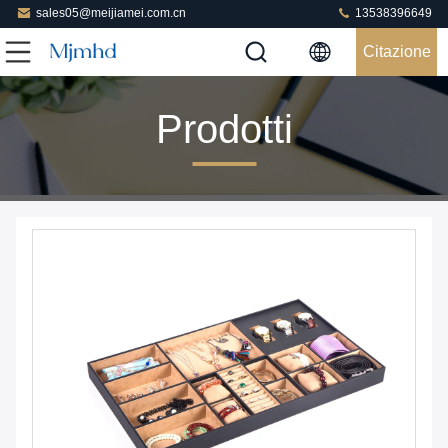
sales05@meijiamei.com.cn
13538396649
Citazione
Prodotti