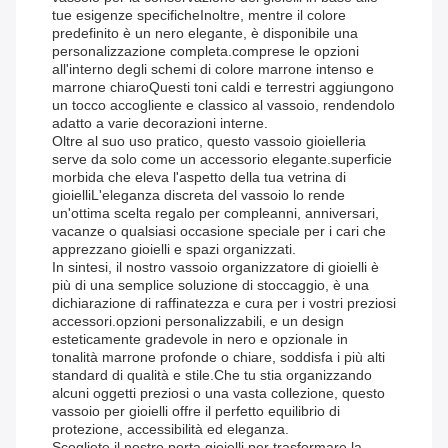
tue esigenze specificheInoltre, mentre il colore
predefinito è un nero elegante, è disponibile una
personalizzazione completa.comprese le opzioni
all'interno degli schemi di colore marrone intenso e
marrone chiaroQuesti toni caldi e terrestri aggiungono
un tocco accogliente e classico al vassoio, rendendolo
adatto a varie decorazioni interne.
Oltre al suo uso pratico, questo vassoio gioielleria
serve da solo come un accessorio elegante.superficie
morbida che eleva l'aspetto della tua vetrina di
gioielliL'eleganza discreta del vassoio lo rende
un'ottima scelta regalo per compleanni, anniversari,
vacanze o qualsiasi occasione speciale per i cari che
apprezzano gioielli e spazi organizzati.
In sintesi, il nostro vassoio organizzatore di gioielli è
più di una semplice soluzione di stoccaggio, è una
dichiarazione di raffinatezza e cura per i vostri preziosi
accessori.opzioni personalizzabili, e un design
esteticamente gradevole in nero e opzionale in
tonalità marrone profonde o chiare, soddisfa i più alti
standard di qualità e stile.Che tu stia organizzando
alcuni oggetti preziosi o una vasta collezione, questo
vassoio per gioielli offre il perfetto equilibrio di
protezione, accessibilità ed eleganza.
Scegliete il nostro porta gioielli per trasformare la