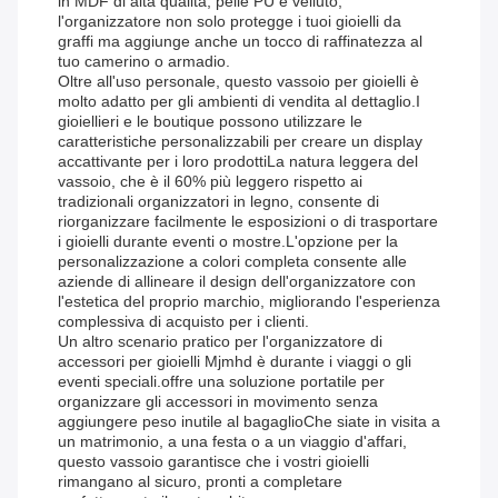
in MDF di alta qualità, pelle PU e velluto,
l'organizzatore non solo protegge i tuoi gioielli da
graffi ma aggiunge anche un tocco di raffinatezza al
tuo camerino o armadio.
Oltre all'uso personale, questo vassoio per gioielli è
molto adatto per gli ambienti di vendita al dettaglio.I
gioiellieri e le boutique possono utilizzare le
caratteristiche personalizzabili per creare un display
accattivante per i loro prodottiLa natura leggera del
vassoio, che è il 60% più leggero rispetto ai
tradizionali organizzatori in legno, consente di
riorganizzare facilmente le esposizioni o di trasportare
i gioielli durante eventi o mostre.L'opzione per la
personalizzazione a colori completa consente alle
aziende di allineare il design dell'organizzatore con
l'estetica del proprio marchio, migliorando l'esperienza
complessiva di acquisto per i clienti.
Un altro scenario pratico per l'organizzatore di
accessori per gioielli Mjmhd è durante i viaggi o gli
eventi speciali.offre una soluzione portatile per
organizzare gli accessori in movimento senza
aggiungere peso inutile al bagaglioChe siate in visita a
un matrimonio, a una festa o a un viaggio d'affari,
questo vassoio garantisce che i vostri gioielli
rimangano al sicuro, pronti a completare