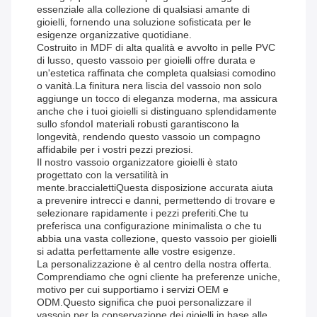
essenziale alla collezione di qualsiasi amante di
gioielli, fornendo una soluzione sofisticata per le
esigenze organizzative quotidiane.
Costruito in MDF di alta qualità e avvolto in pelle PVC
di lusso, questo vassoio per gioielli offre durata e
un'estetica raffinata che completa qualsiasi comodino
o vanità.La finitura nera liscia del vassoio non solo
aggiunge un tocco di eleganza moderna, ma assicura
anche che i tuoi gioielli si distinguano splendidamente
sullo sfondoI materiali robusti garantiscono la
longevità, rendendo questo vassoio un compagno
affidabile per i vostri pezzi preziosi.
Il nostro vassoio organizzatore gioielli è stato
progettato con la versatilità in
mente.braccialettiQuesta disposizione accurata aiuta
a prevenire intrecci e danni, permettendo di trovare e
selezionare rapidamente i pezzi preferiti.Che tu
preferisca una configurazione minimalista o che tu
abbia una vasta collezione, questo vassoio per gioielli
si adatta perfettamente alle vostre esigenze.
La personalizzazione è al centro della nostra offerta.
Comprendiamo che ogni cliente ha preferenze uniche,
motivo per cui supportiamo i servizi OEM e
ODM.Questo significa che puoi personalizzare il
vassoio per la conservazione dei gioielli in base alle