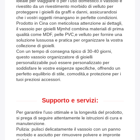
ideale per viaggiare o per l'uso domestico.Il vassoio è
rivestito da un rivestimento morbido di velluto per
proteggere i gioielli da graffi e danni, assicurandosi
che i vostri oggetti rimangano in perfette condizioni.
Prodotto in Cina con meticolosa attenzione ai dettagli,
il vassoio per gioielli Mjmhd combina materiali di prima
qualità come MDF, pelle PVC,e velluto per fornire una
soluzione lussuosa e pratica per organizzare la vostra
collezione di gioielli.
Con un tempo di consegna tipico di 30-40 giorni,
questo vassoio organizzatore di gioielli
personalizzabile può essere personalizzato per
soddisfare le vostre esigenze specifiche, offrendo un
perfetto equilibrio di stile, comodità,e protezione per i
tuoi preziosi accessori.
Supporto e servizi:
Per garantire l'uso ottimale e la longevità del prodotto,
si prega di seguire attentamente le istruzioni di cura e
manutenzione.
Pulizia: pulisci delicatamente il vassoio con un panno
morbido e asciutto per rimuovere polvere e impronte