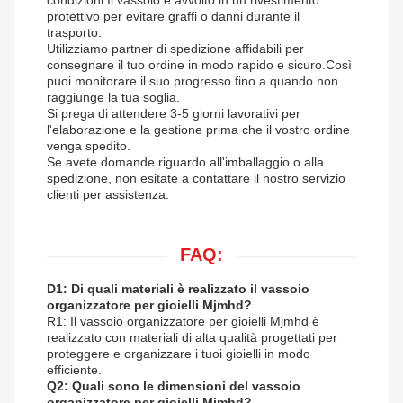
condizioni.Il vassoio è avvolto in un rivestimento
protettivo per evitare graffi o danni durante il
trasporto.
Utilizziamo partner di spedizione affidabili per
consegnare il tuo ordine in modo rapido e sicuro.Così
puoi monitorare il suo progresso fino a quando non
raggiunge la tua soglia.
Si prega di attendere 3-5 giorni lavorativi per
l'elaborazione e la gestione prima che il vostro ordine
venga spedito.
Se avete domande riguardo all'imballaggio o alla
spedizione, non esitate a contattare il nostro servizio
clienti per assistenza.
FAQ:
D1: Di quali materiali è realizzato il vassoio
organizzatore per gioielli Mjmhd?
R1: Il vassoio organizzatore per gioielli Mjmhd è
realizzato con materiali di alta qualità progettati per
proteggere e organizzare i tuoi gioielli in modo
efficiente.
Q2: Quali sono le dimensioni del vassoio
organizzatore per gioielli Mjmhd?