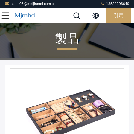
sales05@meijiamei.com.cn
13538396649
引用
製品