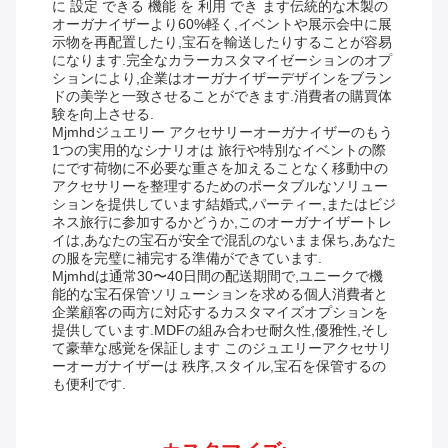
に 設定 できる 機能 を 利用 でき ます伝統的な木製の
オーガナイザーより60%軽く,イベントや展示会中に展
示物を再配置したり,宝石を輸送したりすることが容易
になります.完全なカラーカスタマイゼーションのオプ
ションにより,企業はオーガナイザーデザインをブラン
ドの美学と一致させることができます.消費者の購買体
験を向上させる.
Mjmhdジュエリー アクセサリーオーガナイザーのもう
1つの実用的なシナリオは 旅行や特別なイベントの際
にです荷物に不必要な重さを加えることなく移動中の
アクセサリーを整理するためのポータブルなソリュー
ションを提供しています結婚式,パーティー,またはビジ
ネス旅行に参加するかどうか,このオーガナイザートレ
イは,あなたの宝石が安全で混乱のないまま保ち,あなた
の服を完璧に補完する準備ができています.
Mjmhdは通常30〜40日間の配送期間で,ユニークで機
能的な宝石保管ソリューションを求める個人消費者と
企業顧客の両方に対応するカスタマイズオプションを
提供しています.MDFの組み合わせ耐久性,優雅性,そし
て豪華な感覚を保証します このジュエリーアクセサリ
ーオーガナイザーは 秩序,スタイル,宝石を保管するの
も便利です.