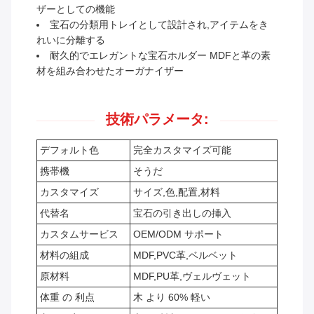
ザーとしての機能
宝石の分類用トレイとして設計され,アイテムをき
れいに分離する
耐久的でエレガントな宝石ホルダー MDFと革の素
材を組み合わせたオーガナイザー
技術パラメータ:
デフォルト色
完全カスタマイズ可能
携帯機
そうだ
カスタマイズ
サイズ,色,配置,材料
代替名
宝石の引き出しの挿入
カスタムサービス
OEM/ODM サポート
材料の組成
MDF,PVC革,ベルベット
原材料
MDF,PU革,ヴェルヴェット
体重 の 利点
木 より 60% 軽い