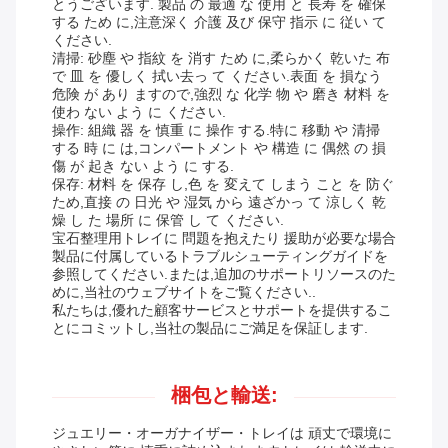
とうございます. 製品 の 最適 な 使用 と 長寿 を 確保
する ため に,注意深く 介護 及び 保守 指示 に 従い て
ください.
清掃: 砂塵 や 指紋 を 消す ため に,柔らかく 乾いた 布
で 皿 を 優しく 拭い去っ て ください.表面 を 損なう
危険 が あり ますので,強烈 な 化学 物 や 磨き 材料 を
使わ ない よう に ください.
操作: 組織 器 を 慎重 に 操作 する.特に 移動 や 清掃
する 時 に は,コンパートメント や 構造 に 偶然 の 損
傷 が 起き ない よう に する.
保存: 材料 を 保存 し,色 を 変えて しまう こと を 防ぐ
ため,直接 の 日光 や 湿気 から 遠ざかっ て 涼しく 乾
燥 し た 場所 に 保管 し て ください.
宝石整理用トレイに 問題を抱えたり 援助が必要な場合
製品に付属しているトラブルシューティングガイドを
参照してください.または,追加のサポートリソースのた
めに,当社のウェブサイトをご覧ください..
私たちは,優れた顧客サービスとサポートを提供するこ
とにコミットし,当社の製品にご満足を保証します.
梱包と輸送:
ジュエリー・オーガナイザー・トレイは 頑丈で環境に