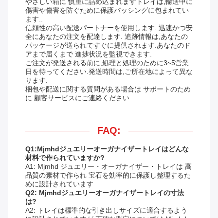
やさしい箱に 慎重に詰め込まれますトレイは,輸送中に
傷害や傷害を防ぐために保護パッシングに包まれてい
ます..
信頼性の高い配送パートナーを使用します. 迅速かつ安
全にあなたの注文を配達します. 追跡情報は,あなたの
パッケージが送られてすぐに提供されます.あなたのド
アまで届くまで 進捗状況を監視できます.
ご注文が発送される前に,処理と処理のために3~5営業
日を待ってください.発送時間は,ご所在地によって異な
ります.
梱包や配送に関する質問がある場合は サポートのため
に 顧客サービスにご連絡ください
FAQ:
Q1:Mjmhdジュエリーオーガナイザートレイはどんな
材料で作られていますか?
A1: Mjmhd ジュエリー・オーガナイザー・トレイは 高
品質の素材で作られ 宝石を効率的に保護し整理するた
めに設計されています
Q2: Mjmhdジュエリーオーガナイザートレイの寸法
は?
A2: トレイは標準的な引き出しサイズに適合するよう