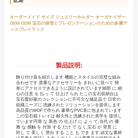
記述
オーダーメイド サイズ ジュエリーホルダー オーガナイザー
OEM ODM 宝石の保管とプレゼンテーションのための多層デ
ィスプレイラック
製品説明:
飾り付け器を紹介します 機能とスタイルの完璧な組み
合わせです 貴重なアクセサリーを きれいに並べて 簡
単にアクセスできるように設計されています細部 に 細
心の注意 を 払っ て 仕上げ られ たこの宝石収納台は
宝石愛好家のコレクションに不可欠な補足品で 日常の
組織ニーズに 洗練されたソリューションを提供します
高品質のMDFで作られ 豪華なPVC革に包まれています
この宝石箱トレイは 耐久性と洗練された美学を 提供し
ています円滑 な 黒色 の 仕上げ に よっ て,当代 の 優
雅 な 感触 を 付加 する だけ で なく,宝石 が 背景 に
対し て 美しく 突出 する こと も でき ます.頑丈な素材