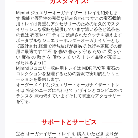
カスタマイズ:
Mjmhd ジュエリーオーガナイザー トレイを紹介しま
す 機能と優雅性の完璧な組み合わせですこの宝石収納
用トレイは貴重なアクセサリーのための耐久的でスタ
イリッシュな収納を提供しています濃い茶色と浅茶色
の色は 衣装やバニティに 洗練されたタッチを加えます
ポータブルなジュエリーホルダーオーガナイザーとし
て設計され,軽量で持ち運びが容易で,旅行や家庭での使
用に最適です.宝石 を 傷や 傷から 守る ため に 柔らか
い 麻布 の 敷き を 備わっ て いる トレイ品物が完璧に
保たれるように
Mjmhdジュエリー収納用トレイは MDF,PVC革,宝石の
コレクションを整理するための贅沢で実用的なソリュ
ーションを提供します.
オーダーメイドなジュエリー・オーガナイザー・トレ
イは 特定のニーズに合わせて デザインとコンビニのバ
ランスを 兼ね備えていますそして貴重なアクセサリー
を守る.
サポートとサービス
宝石 オーガナイザー トレイ を 購入 いただき ありが