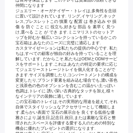
は長寿を保証します このトレイは貴重品の信頼できる
仲間になります
ジュエリー・オーガナイザー・トレイは,多角性を念頭
に置いて設計されています. リング,イヤリング,ネック
レス,ブレスレットこの 慎重 な 配置 は 巻き込み や 損
傷 を 防ぐ こと に 役立ち,好きな 部品 を 素早く 見つ
け,選べる こと が でき ます.ミニマリストのセットア
ップを好むか 幅広いコレクションを持っているかこの
宝石箱は,あなたのニーズに完璧に適応します.
カスタマイゼーションは私たちの提供の中心です. 私た
ちは,すべての顧客が独自の好みを持っていることを理
解しています. だからこそ,私たちはOEMとODMサービ
スをサポートします.これは,あなたの特定の要求に応じ
てジュエリーストレージトレイを個人化することがで
きます.サイズを調整したり,コンパートメントの構成を
変更したり,ブランド要素を組み込む場合でも,濃い茶色
と浅茶色の色のオプションを含むこの温かい土っぽい
色調は,トレイに 誘い深い古典的なタッチを加え,様々
なインテリアの装飾に適しています.
この宝石箱のトレイは,その実用的な用途を超えて,それ
自体でスタイリッシュなアクセサリーとして機能しま
す.柔らかい表面で 宝石の展示台を 良くする低俗な優
雅さにより,誕生日,記念日,祝日,または素敵な宝石と整
理されたスペースを評価する愛する人のための特別な
機会に優れたプレゼントの選択になります.