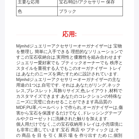
主要な応用
宝石/時計/アクセサリー 保存
色
ブラック
応用:
Mjmhdジュエリーアクセサリーオーガナイザーは 宝物
を整理し 簡単に入手できる 理想的なソリューションで
すこの宝石収納台は,実用性と優雅性を組み合わせます
ジュエリー愛好家でも ブティックオーナーでも 秩序と
スタイルを重視する人でもこのオーガナイザー トレイ
は,あなたのニーズを満たすために設計されています.
Mjmhdジュエリーアクセサリーオーガナイザーの主な
用途の1つは,自宅です. それは,あなたがリング,ネック
レス,ブレスレット,耳飾りサイズ,色,レイアウト,材料で
カスタマイズできます.あなたのコレクションの特殊な
ニーズに完璧に合わせることができます高品質の
MDF,PU革,ベールベットで作られ,オーガナイザーは,傷
害から宝石を保護するだけでなく,ドレッシングテーブ
ルやクローゼットに洗練された触りを加えます.
個人用だけでなく,この宝石収納用トレイは,小売環境に
も非常に適しています.宝石 商店 や ブティック は,そ
の 商品 を 目 を 引く 展示 場 を 作り出す ため に,個別