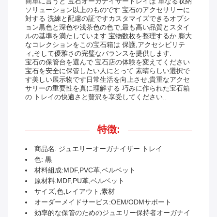
簡単に言うと 宝石オーガナイザートレイは 単なる収納
ソリューション以上のものです 宝石のアクセサリーに
対する 洗練と配慮の証ですカスタマイズできるオプシ
ョン黒色と深色や浅茶色の色で,最も高い品質とスタイ
ルの基準を満たしています.宝物数枚を整理するか 膨大
なコレクションをこの宝石箱は 保護,アクセシビリテ
ィ,そして優雅さの完璧なバランスを提供します.
宝石の保管台を選んで 宝石店の体験を変えてください
宝石を安全に保管したい人にとって 素晴らしい選択で
す美しい展示物です日常生活を向上させ,貴重なアクセ
サリーの重要性を真に理解する 巧みに作られた宝石箱
の トレイの快適さと贅沢を享受してください..
特徴:
商品名: ジュエリーオーガナイザー トレイ
色: 黒
材料組成:MDF,PVC革,ベルベット
原材料:MDF,PU革,ベルベット
サイズ,色,レイアウト,素材
オーダーメイドサービス:OEM/ODMサポート
効率的な保管のためのジュエリー保持者オーガナイ