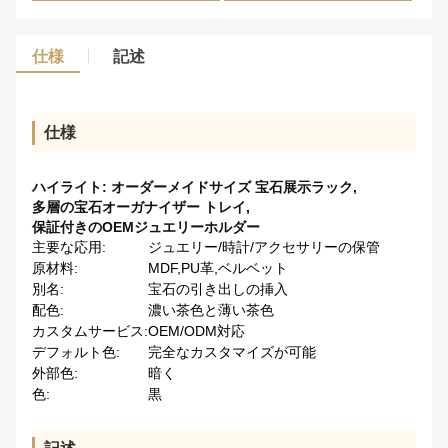
仕様
記述
仕様
ハイライト:
オーダーメイドサイズ 宝石展示ラック
,
多層の宝石オーガナイザー トレイ
,
保証付きのOEMジュエリーホルダー
主要な応用:
ジュエリー/時計/アクセサリーの保管
原材料:
MDF,PU革,ベルベット
別名:
宝石の引き出しの挿入
配色:
濃い茶色と薄い茶色
カスタムサービス:
OEM/ODM対応
デフォルト色:
完全なカスタマイズが可能
外部色:
暗く
色:
黒