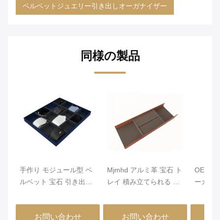
ベルベットジュエリー引き出しオーガナイザー
同様の製品
手作り モジュール型 ベ
Mjmhd アルミ革 宝石 ト
OEM 
ルベット 宝石 引き出し
レイ 積み立てられる 宝
ーガナ
オーガナイザー クロー
石 トレー 引き出し用 手
ルミニウ
ゼット 引き出し 挿入
作り
ー 460x
お問い合わせ
お問い合わせ
お