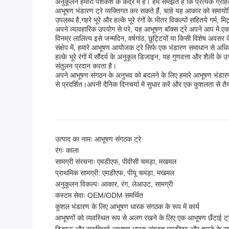
अनुकूलन हमारी पेशकश के केंद्र में है। हम समझते हैं कि प्रत्येक
आभूषण भंडारण ट्रे व्यक्तिगत कर सकते हैं, चाहे यह आकार को समायोजि
उपलब्ध है,गहरे भूरे और हल्के भूरे रंगों के भीतर विकल्पों सहितये गर्म
अपने व्यावहारिक उपयोग से परे, यह आभूषण बॉक्स ट्रे अपने आप में ए
विनम्र लालित्य इसे जन्मदिन, वर्षगांठ, छुट्टियों या किसी विशेष अवसर
संक्षेप में, हमारे आभूषण आयोजक ट्रे सिर्फ एक भंडारण समाधान से 
हल्के भूरे रंगों में सौंदर्य के अनुकूल डिजाइन, यह गुणवत्ता और शैली 
संतुलन प्रदान करता है।
अपने आभूषण संगठन के अनुभव को बदलने के लिए हमारे आभूषण भंडारण ट्
से प्रदर्शित।अपनी दैनिक दिनचर्या में सुधार करें और एक कुशलता से तै
उत्पाद का नामः आभूषण संगठक ट्रे
रंगः काला
सामग्री संरचनाः एमडीएफ, पीवीसी चमड़ा, मखमल
प्राथमिक सामग्री: एमडीएफ, पीयू चमड़ा, मखमल
अनुकूलन विकल्पः आकार, रंग, लेआउट, सामग्री
कस्टम सेवाः OEM/ODM समर्थित
कुशल भंडारण के लिए आभूषण धारक संगठक के रूप में कार्य
आभूषणों को व्यवस्थित रूप से अलग रखने के लिए एक आभूषण छँटाई ट्रे