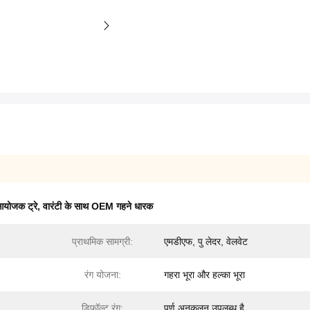
आयोजक ट्रे
,
वारंटी के साथ OEM गहने धारक
प्राथमिक सामग्री:
एमडीएफ, पु लेदर, वेलवेट
रंग योजना:
गहरा भूरा और हल्का भूरा
डिफ़ॉल्ट रंग:
पूर्ण अनुकूलन उपलब्ध है