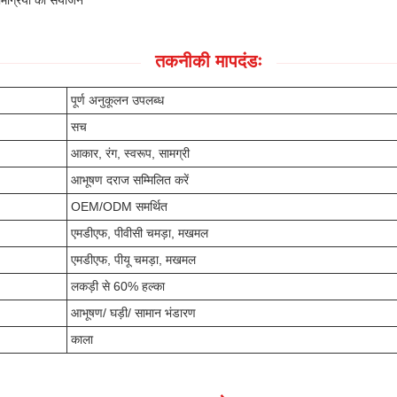
ग्रियों का संयोजन
तकनीकी मापदंडः
पूर्ण अनुकूलन उपलब्ध
सच
आकार, रंग, स्वरूप, सामग्री
आभूषण दराज सम्मिलित करें
OEM/ODM समर्थित
एमडीएफ, पीवीसी चमड़ा, मखमल
एमडीएफ, पीयू चमड़ा, मखमल
लकड़ी से 60% हल्का
आभूषण/ घड़ी/ सामान भंडारण
काला