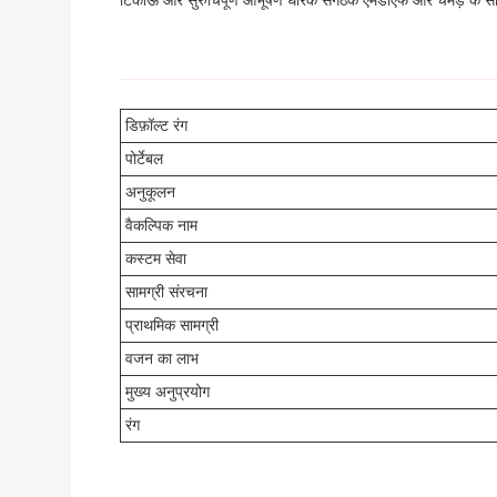
टिकाऊ और सुरुचिपूर्ण आभूषण धारक संगठक एमडीएफ और चमड़े के साम
डिफ़ॉल्ट रंग
पोर्टेबल
अनुकूलन
वैकल्पिक नाम
कस्टम सेवा
सामग्री संरचना
प्राथमिक सामग्री
वजन का लाभ
मुख्य अनुप्रयोग
रंग