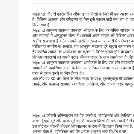
Mjmhd ज्वैलरी एक्सेसरीज ऑर्गनाइजर किसी के लिए भी एक आदर्श समाध
है, विभिन्न अवसरों और परिदृश्यों के लिए इसे एकदम सही बना रहा ह
किया गया है.
Mjmhd आभूषण सहायक उपकरण संगठक के लिए प्राथमिक आवेदन अवसरों में
और सामग्री में अनुकूलन योग्य हैं।आपको अपने संग्रह की विशिष्ट आव
खरोंच से बचाता है बल्कि आपके ड्रेसिंग टेबल या अलमारी में परिष्कार क
व्यक्तिगत उपयोग के अलावा, यह आभूषण भंडारण ट्रे खुदरा वातावरण क
हैंपारंपरिक लकड़ी के आयोजकों की तुलना में 60% हल्का होने के कारण ट्
विकल्प व्यवसायों को अपने ब्रांड सौंदर्यशास्त्र के साथ आयोजक के ड
Mjmhd आभूषण सहायक उपकरण आयोजक के लिए एक और व्यावहारिक परिदृश्
सामानों को व्यवस्थित करने के लिए एक पोर्टेबल समाधान प्रदान करता ह
तरह से पूरक करने के लिए तैयार है।
आम तौर पर 30-40 दिनों के लीड समय के साथ, एमजेएमएचडी व्यक्तिगत 
चमड़े, और मखमल सामग्री स्थायित्व, लालित्य, और एक शानदार महसू
Mjmhd ज्वैलरी ऑर्गनाइज़र ट्रे पेश करते हैं, कार्यक्षमता और लालि
करता हैगहरे भूरे और हल्के भूरे रंग की योजना किसी भी ड्रेस या वैनिटी मे
इसे पोर्टेबल ज्वेलरी होल्डर ऑर्गनाइजर के रूप में डिज़ाइन किया गया
अस्तर होता है, सुनिश्चित करें कि आपके आइटम सही स्थिति में रहें।