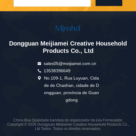
Dongguan Meijiamei Creative Household
Products Co., Ltd
sales05@meijiamei.com.cn
13538396649
No.109-1, Rua Luyuan, Cida
de de Chashan, cidade de D
ongguan, província de Guan
gdong
China Boa Qualidade bandeja do organizador da joia Fornecedor.
Copyright © 2026 Dongguan Meijiamei Creative Household Products Co.,
Ltd Todos. Todos os direitos reservados.