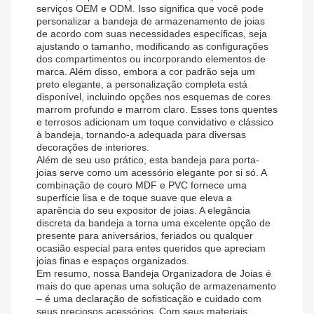
serviços OEM e ODM. Isso significa que você pode
personalizar a bandeja de armazenamento de joias
de acordo com suas necessidades específicas, seja
ajustando o tamanho, modificando as configurações
dos compartimentos ou incorporando elementos de
marca. Além disso, embora a cor padrão seja um
preto elegante, a personalização completa está
disponível, incluindo opções nos esquemas de cores
marrom profundo e marrom claro. Esses tons quentes
e terrosos adicionam um toque convidativo e clássico
à bandeja, tornando-a adequada para diversas
decorações de interiores.
Além de seu uso prático, esta bandeja para porta-
joias serve como um acessório elegante por si só. A
combinação de couro MDF e PVC fornece uma
superfície lisa e de toque suave que eleva a
aparência do seu expositor de joias. A elegância
discreta da bandeja a torna uma excelente opção de
presente para aniversários, feriados ou qualquer
ocasião especial para entes queridos que apreciam
joias finas e espaços organizados.
Em resumo, nossa Bandeja Organizadora de Joias é
mais do que apenas uma solução de armazenamento
– é uma declaração de sofisticação e cuidado com
seus preciosos acessórios. Com seus materiais