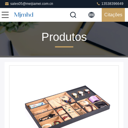
sales05@meijiamei.com.cn
13538396649
Citações
Produtos