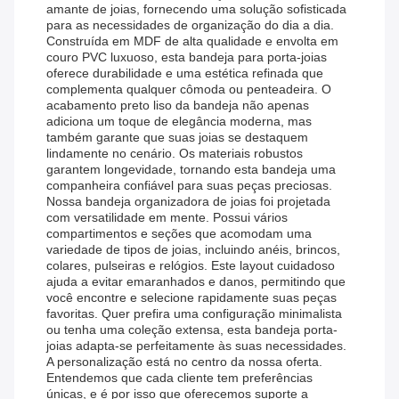
amante de joias, fornecendo uma solução sofisticada
para as necessidades de organização do dia a dia.
Construída em MDF de alta qualidade e envolta em
couro PVC luxuoso, esta bandeja para porta-joias
oferece durabilidade e uma estética refinada que
complementa qualquer cômoda ou penteadeira. O
acabamento preto liso da bandeja não apenas
adiciona um toque de elegância moderna, mas
também garante que suas joias se destaquem
lindamente no cenário. Os materiais robustos
garantem longevidade, tornando esta bandeja uma
companheira confiável para suas peças preciosas.
Nossa bandeja organizadora de joias foi projetada
com versatilidade em mente. Possui vários
compartimentos e seções que acomodam uma
variedade de tipos de joias, incluindo anéis, brincos,
colares, pulseiras e relógios. Este layout cuidadoso
ajuda a evitar emaranhados e danos, permitindo que
você encontre e selecione rapidamente suas peças
favoritas. Quer prefira uma configuração minimalista
ou tenha uma coleção extensa, esta bandeja porta-
joias adapta-se perfeitamente às suas necessidades.
A personalização está no centro da nossa oferta.
Entendemos que cada cliente tem preferências
únicas, e é por isso que oferecemos suporte a