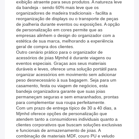
exibição atraente para seus produtos. A natureza leve
da bandeja - sendo 60% mais leve que os
organizadores de madeira tradicionais - facilita a
reorganização de displays ou o transporte de peças
de joalheria durante eventos ou exposições. A opção
de personalização em cores permite que as
empresas alinhem o design do organizador com a
estética de sua marca, melhorando a experiência
geral de compra dos clientes.
Outro cenário prático para o organizador de
acessórios de joias Mjmhd é durante viagens ou
eventos especiais. Graças aos seus materiais
duráveis ​​e leves, oferece uma solução portátil para
organizar acessórios em movimento sem adicionar
peso desnecessário à sua bagagem. Seja para um
casamento, festa ou viagem de negócios, esta
bandeja organizadora garante que suas joias
permaneçam seguras e sem emaranhados, prontas
para complementar sua roupa perfeitamente.
Com um prazo de entrega típico de 30 a 40 dias, a
Mjmhd oferece opções de personalização que
atendem tanto a consumidores individuais quanto a
clientes corporativos que buscam soluções exclusivas
e funcionais de armazenamento de joias. A
combinação de materiais MDF, couro PU e veludo