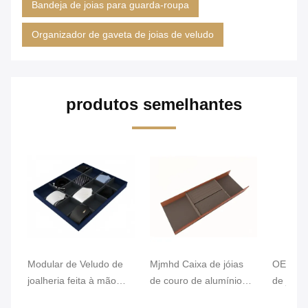
Bandeja de joias para guarda-roupa
Organizador de gaveta de joias de veludo
produtos semelhantes
Modular de Veludo de
Mjmhd Caixa de jóias
OEM Cof
joalheria feita à mão
de couro de alumínio
de jóias
organizador de gaveta
Caixas de jóias
PVC Co