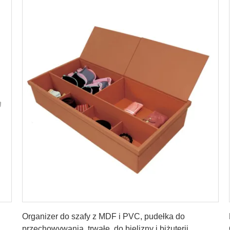
Najlepszą cenę
Organizer do szafy z MDF i PVC, pudełka do
przechowywania, trwałe, do bielizny i biżuterii