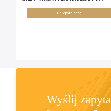
Pudełko oszczędzające miejsce 831x412x160mm
Najlepszą cenę
Wyślij zapyta