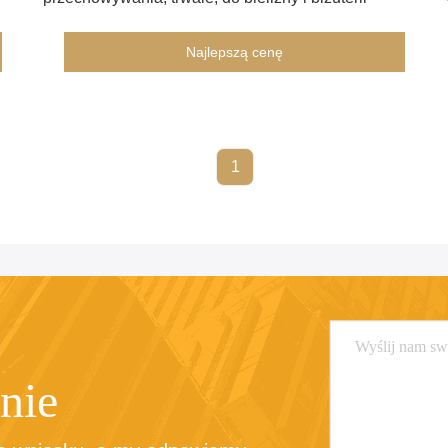
Najlepszą cenę
1
nie