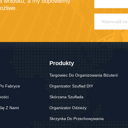
a wniosku, a my odpowiemy 
ożliwe.
Produkty
Targowiec Do Organizowania Biżuterii
Po Fabryce
Organizator Szuflad DIY
kości
Skórzana Szuflada
Się Z Nami
Organizator Odzieży
Skrzynka Do Przechowywania