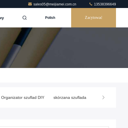
sales05@meijiamei.com.cn
13538396649
wy
Zacytować
Polish
Organizator szuflad DIY
skórzana szuflada
Organizator odzie