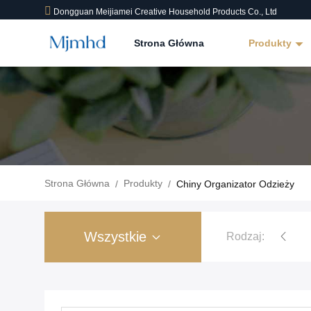
Dongguan Meijiamei Creative Household Products Co., Ltd
Strona Główna
Produkty
Strona Główna
Produkty
/
/
Chiny Organizator Odzieży
Wszystkie
Rodzaj: