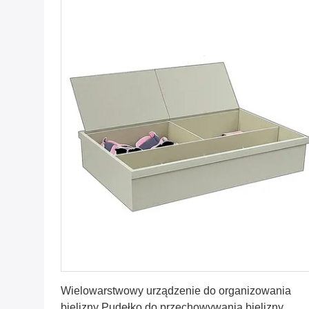
Najlepszą cenę
Wielowarstwowy urządzenie do organizowania
bielizny Pudełko do przechowywania bielizny