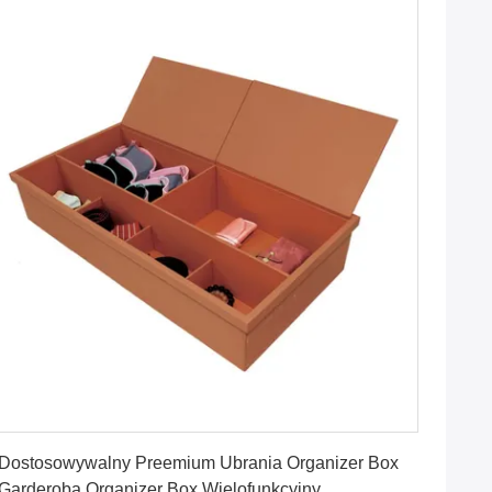
Najlepszą cenę
Dostosowywalny Preemium Ubrania Organizer Box
Garderoba Organizer Box Wielofunkcyjny