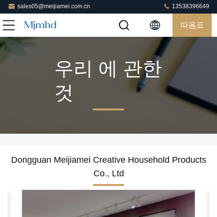
sales05@meijiamei.com.cn
13538396649
따옴표
우리 에 관한
것
Dongguan Meijiamei Creative Household Products
Co., Ltd