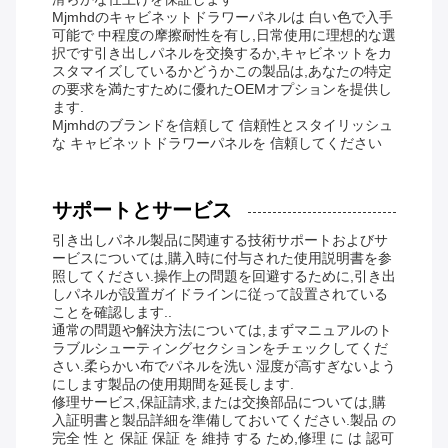
Mjmhdのキャビネットドラワーパネルは 白い色で入手
可能で 中程度の摩擦耐性を有し,日常使用に理想的な選
択です引き出しパネルを交換するか,キャビネットをカ
スタマイズしているかどうかこの製品は,あなたの特定
の要求を満たすために優れたOEMオプションを提供し
ます.
Mjmhdのブランドを信頼して 信頼性とスタイリッシュ
な キャビネットドラワーパネルを 信頼してください
サポートとサービス
引き出しパネル製品に関連する技術サポートおよびサ
ービスについては,購入時に付与された使用説明書を参
照してください.操作上の問題を回避するために,引き出
しパネルが設置ガイドラインに従って設置されている
ことを確認します..
通常の問題や解決方法については,まずマニュアルのト
ラブルシューティングセクションをチェックしてくだ
さい.柔らかい布でパネルを洗い 湿度が高すぎないよう
にします製品の使用期間を延長します.
修理サービス,保証請求,または交換部品については,購
入証明書と製品詳細を準備しておいてください.製品 の
完全 性 と 保証 保証 を 維持 する ため,修理 に は 認可