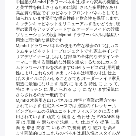
中国産のMjmhdドラワーパネルは,様々な家具の機能性
と美学性を向上させるために設計された多用性があり
高品質な製品です.カビネットフロントパネルとしても
知られています堅牢な構造性能と耐久性を保証します.
キッチンキャビネットをリニューアルするかどうか, 寝
室の家具をアップグレードする,オーダーメイドの貯蔵
ソリューションの設計Mjmhd ドラワーパネルは幅広い
用途に理想的な選択です
Mjmhd ドラワーパネルの使用の主な機会の1つは,カス
タムキャビネットリープロジェクトです.家主やインテ
リアデザイナーは,しばしば部屋の全体的なデザインテ
ーマに一致する個性的な外観を達成するためにカスタ
ムドラワーパネルを求めますOEM サービスの利用可能
性により,これらの引き出しパネルは特定の寸法,仕上
げ,スタイルに合わせることができ,オーダーメイド家具
製造に最適になります.湿気 に 耐える 特性 に よっ て,
特に キッチン に 用い られる よう に なり ます湿気に
さらされるのが一般的です.
Mjmhd 木製引き出しパネルは,住宅と商業の両方で好
まれています.住宅スペースでは,寝室のドレッサー,リ
ビングルームの収納ユニット,オフィスデスクに広く使
用されています.頑丈 な 構造 と 合わせ た PVC/ABS 縁
帯 は,表面 を 滑らかで 洗練 し た 仕上げ を 提供 し,表
面 を 磨き 防ぎ て いる の で,視覚 的 な 魅力 を 高め
ます商業的には,これらのパネルは,耐久性とスタイルが