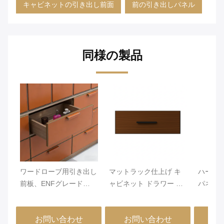
キャビネットの引き出し前面
前の引き出しパネル
同様の製品
ワードローブ用引き出し
マットラック仕上げ キ
ハード
前板、ENFグレード
ャビネット ドラワー パ
パネル 
MDF/パーティクルボー
ネル 18mm 厚さ 現代の
性 建設
ド、PVCレザー巻き＆エ
家具デザインに長期的か
ーショ
お問い合わせ
お問い合わせ
お
ッジバンディング、
つスタイリッシュな統合
イル選