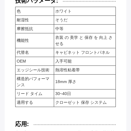
技術パラメータ:
色
ホワイト
耐湿性
そうだ
摩擦抵抗
中等
衣装 の 美学 と 保存 を 向上 さ
機能性
せる
代替名
キャビネット フロントパネル
OEM
入手可能
エッジシール技術
熱溶性粘着帯
構造的パフォーマ
18mm 厚さ
ンス
リード タイム
30~40日
適用する
クローゼット 保存 システム
応用: