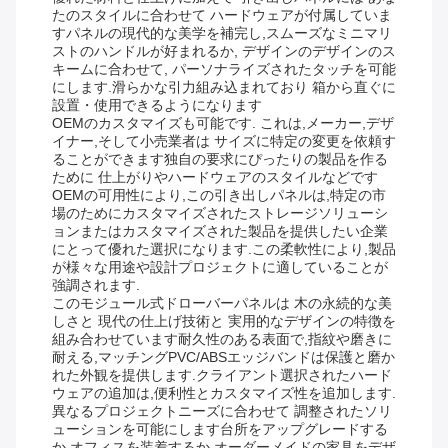
たのスタイルに合わせて ハードウェアが付属していま
すパネルの現代的な美学を補完し,スムーズなミニマリ
ストのハンドルが好まれるか, デザインのデザインのス
キームに合わせて, パーソナライズされたタッチを可能
にします.滑らかな引力組み込まれており 箱から直ぐに
設置・使用できるようになります
OEMのカスタマイズも可能です. これは,メーカー,デザ
イナー,そして小売業者は サイズに特定の変更を依頼す
ることができます独自の要求にぴったりの製品を作る
ために 仕上がりやハードウェアのスタイルなどです
OEMの可用性により,この引き出しパネルは,特定の市
場のためにカスタマイズされたストレージソリューシ
ョンまたはカスタマイズされた製品を提供したい企業
にとって優れた選択になります.この柔軟性により,製品
が様々な用途や設計プロジェクトに適していることが
強調されます.
このモジュール式ドローバーパネルは 木の永続的な美
しさと 現代の仕上げ技術と 実用的なデザインの特徴を
組み合わせています耐久性のある表面で,指紋や磨きに
耐える,マッチングPVC/ABSエッジバンドは保護と磨か
れた外観を提供します.クライアント選択されたハード
ウェアの追加は,便利性とカスタマイズ性を追加します.
異なるプロジェクトニーズに合わせて 調整されたソリ
ューションを可能にします台所をアップグレードする
か,オフィスを装着するか,オーダーメイドの家具をデザ