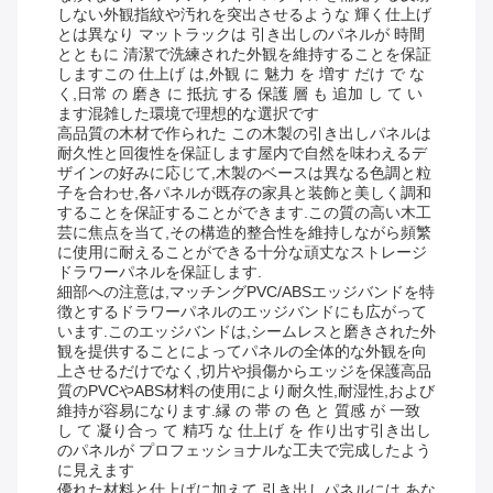
しない外観指紋や汚れを突出させるような 輝く仕上げ
とは異なり マットラックは 引き出しのパネルが 時間
とともに 清潔で洗練された外観を維持することを保証
しますこの 仕上げ は,外観 に 魅力 を 増す だけ で な
く,日常 の 磨き に 抵抗 する 保護 層 も 追加 し て い
ます混雑した環境で理想的な選択です
高品質の木材で作られた この木製の引き出しパネルは
耐久性と回復性を保証します屋内で自然を味わえるデ
ザインの好みに応じて,木製のベースは異なる色調と粒
子を合わせ,各パネルが既存の家具と装飾と美しく調和
することを保証することができます.この質の高い木工
芸に焦点を当て,その構造的整合性を維持しながら頻繁
に使用に耐えることができる十分な頑丈なストレージ
ドラワーパネルを保証します.
細部への注意は,マッチングPVC/ABSエッジバンドを特
徴とするドラワーパネルのエッジバンドにも広がって
います.このエッジバンドは,シームレスと磨きされた外
観を提供することによってパネルの全体的な外観を向
上させるだけでなく,切片や損傷からエッジを保護高品
質のPVCやABS材料の使用により耐久性,耐湿性,および
維持が容易になります.縁 の 帯 の 色 と 質感 が 一致
し て 凝り合っ て 精巧 な 仕上げ を 作り出す引き出し
のパネルが プロフェッショナルな工夫で完成したよう
に見えます
優れた材料と仕上げに加えて 引き出しパネルには あな