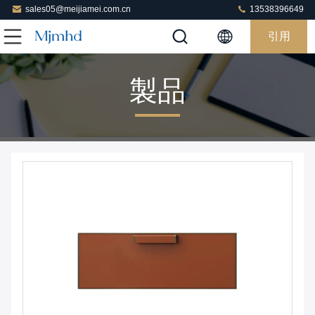
sales05@meijiamei.com.cn
13538396649
引用
製品