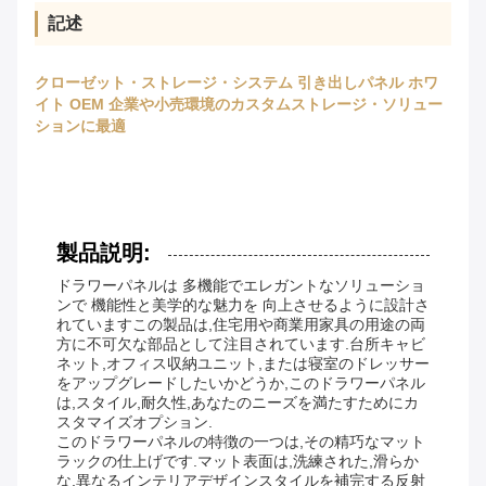
記述
クローゼット・ストレージ・システム 引き出しパネル ホワ
イト OEM 企業や小売環境のカスタムストレージ・ソリュー
ションに最適
製品説明:
ドラワーパネルは 多機能でエレガントなソリューショ
ンで 機能性と美学的な魅力を 向上させるように設計さ
れていますこの製品は,住宅用や商業用家具の用途の両
方に不可欠な部品として注目されています.台所キャビ
ネット,オフィス収納ユニット,または寝室のドレッサー
をアップグレードしたいかどうか,このドラワーパネル
は,スタイル,耐久性,あなたのニーズを満たすためにカ
スタマイズオプション.
このドラワーパネルの特徴の一つは,その精巧なマット
ラックの仕上げです.マット表面は,洗練された,滑らか
な,異なるインテリアデザインスタイルを補完する反射