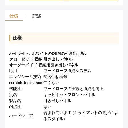
仕様
記述
仕様
ハイライト:
ホワイトのOEMの引き出し板
,
クローゼット 収納 引き出し パネル
,
オーダーメイド 収納用引き出しパネル
応用:
ワードローブ収納システム
エッジシール技術:
熱溶性粘着帯
scratchResistance:
中くらい
機能性:
ワードローブの美観と収納を向上
別名:
キャビネットフロントパネル
製品名:
引き出しパネル
耐湿性:
はい
含まれています (クライアントの選択によ
ハードウェア:
るスタイル)