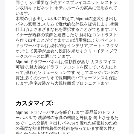
同じくらい重要な小売ディスプレイユニット,レストラ
ン収納キャビネット,ホテルルームの家具に使用されて
います.
木製の引き出しパネルに加えて,Mjmhdの塗装引き出し
パネル変種は,スリムで近代的な外観を提供します.塗装
仕上げは,さまざまな色を選択することができます.デザ
イナーが既存の装飾と連携したり 鮮明なコントラスト
を作り出すことができますこの汎用性により,ペイント
ドラワーパネルは,現代的なインテリア,アート・スタジ
オ,そして美学が重要な役割を果たすクリエイティブワ
ークスペースに適しています.
Mjmhd ドラワーパネルは,信頼性があり,カスタマイズ
可能で,魅力的なドラワーフロントを探している人にと
って,優れたソリューションです.そしてエッジバンドの
質は,多くのシナリオで長期間のパフォーマンスを保証
します.住宅改装から大規模商業プロジェクトまで
カスタマイズ:
Mjmhd ドラワーパネルを紹介します 高品質のドラワ
ーパネルで 洗濯機の家具の機能と外観を 向上させるた
めですこの交換引き出しパネルは,優れた縁密封のため
の高度な熱溶性粘着帯の技術を持っています耐久性と
滑らかな仕上げを保証します