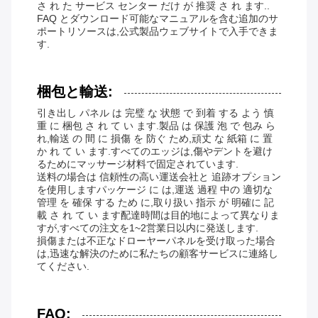
さ れ た サービス センター だけ が 推奨 さ れ ます..
FAQ とダウンロード可能なマニュアルを含む追加のサ
ポートリソースは,公式製品ウェブサイトで入手できま
す.
梱包と輸送:
引き出し パネル は 完璧 な 状態 で 到着 する よう 慎
重 に 梱包 さ れ て い ます.製品 は 保護 泡 で 包み ら
れ,輸送 の 間 に 損傷 を 防ぐ ため,頑丈 な 紙箱 に 置
か れ て い ます.すべてのエッジは,傷やデントを避け
るためにマッサージ材料で固定されています.
送料の場合は 信頼性の高い運送会社と 追跡オプション
を使用しますパッケージ に は,運送 過程 中の 適切な
管理 を 確保 する ため に,取り扱い 指示 が 明確に 記
載 さ れ て い ます配達時間は目的地によって異なりま
すが,すべての注文を1~2営業日以内に発送します.
損傷または不正なドローヤーパネルを受け取った場合
は,迅速な解決のために私たちの顧客サービスに連絡し
てください.
FAQ: