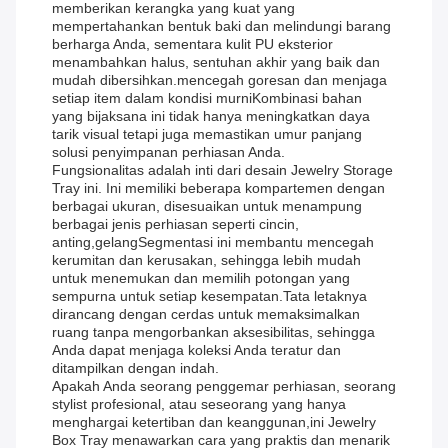
memberikan kerangka yang kuat yang
mempertahankan bentuk baki dan melindungi barang
berharga Anda, sementara kulit PU eksterior
menambahkan halus, sentuhan akhir yang baik dan
mudah dibersihkan.mencegah goresan dan menjaga
setiap item dalam kondisi murniKombinasi bahan
yang bijaksana ini tidak hanya meningkatkan daya
tarik visual tetapi juga memastikan umur panjang
solusi penyimpanan perhiasan Anda.
Fungsionalitas adalah inti dari desain Jewelry Storage
Tray ini. Ini memiliki beberapa kompartemen dengan
berbagai ukuran, disesuaikan untuk menampung
berbagai jenis perhiasan seperti cincin,
anting,gelangSegmentasi ini membantu mencegah
kerumitan dan kerusakan, sehingga lebih mudah
untuk menemukan dan memilih potongan yang
sempurna untuk setiap kesempatan.Tata letaknya
dirancang dengan cerdas untuk memaksimalkan
ruang tanpa mengorbankan aksesibilitas, sehingga
Anda dapat menjaga koleksi Anda teratur dan
ditampilkan dengan indah.
Apakah Anda seorang penggemar perhiasan, seorang
stylist profesional, atau seseorang yang hanya
menghargai ketertiban dan keanggunan,ini Jewelry
Box Tray menawarkan cara yang praktis dan menarik