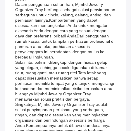
Dalam penggunaan sehari-hari, Mjmhd Jewelry
Organizer Tray berfungsi sebagai solusi penyimpanan
serbaguna untuk cincin, kalung, gelang, anting, dan
perhiasan lainnya.Kompartemen yang dapat
disesuaikan memungkinkan Anda untuk mengatur
aksesoris Anda dengan cara yang sesuai dengan
gaya dan preferensi pribadi AndaDari penggunaan
rumah kasual untuk tampilan perhiasan profesional di
pameran atau toko, perhiasan aksesoris
penyelenggara ini beradaptasi dengan mulus ke
berbagai lingkungan.
Selain itu, baki ini dilengkapi dengan hiasan gelap
yang elegan, sehingga cocok digunakan di kamar
tidur, ruang ganti, atau ruang ritel.Tata letak yang
dapat disesuaikan memastikan bahwa setiap
perhiasan memiliki tempat yang ditunjuk, mengurangi
kekacauan dan meminimalkan risiko kerusakan atau
hilangnya.Mjmhd Jewelry Organizer Tray
menawarkan solusi praktis dan bergaya.
Singkatnya, Mjmhd Jewelry Organizer Tray adalah
solusi penyimpanan perhiasan yang serbaguna,
ringan, dan dapat disesuaikan yang meningkatkan
organisasi dan perlindungan aksesoris berharga
Anda.Kemampuannya untuk dibawa dan desainnya
yang elegan membuatnya cocok untuk berbagai