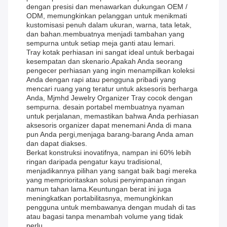
dengan presisi dan menawarkan dukungan OEM /
ODM, memungkinkan pelanggan untuk menikmati
kustomisasi penuh dalam ukuran, warna, tata letak,
dan bahan.membuatnya menjadi tambahan yang
sempurna untuk setiap meja ganti atau lemari.
Tray kotak perhiasan ini sangat ideal untuk berbagai
kesempatan dan skenario.Apakah Anda seorang
pengecer perhiasan yang ingin menampilkan koleksi
Anda dengan rapi atau pengguna pribadi yang
mencari ruang yang teratur untuk aksesoris berharga
Anda, Mjmhd Jewelry Organizer Tray cocok dengan
sempurna. desain portabel membuatnya nyaman
untuk perjalanan, memastikan bahwa Anda perhiasan
aksesoris organizer dapat menemani Anda di mana
pun Anda pergi,menjaga barang-barang Anda aman
dan dapat diakses.
Berkat konstruksi inovatifnya, nampan ini 60% lebih
ringan daripada pengatur kayu tradisional,
menjadikannya pilihan yang sangat baik bagi mereka
yang memprioritaskan solusi penyimpanan ringan
namun tahan lama.Keuntungan berat ini juga
meningkatkan portabilitasnya, memungkinkan
pengguna untuk membawanya dengan mudah di tas
atau bagasi tanpa menambah volume yang tidak
perlu.