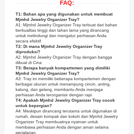
FAQ:
T1: Bahan apa yang digunakan untuk membuat
Mjmhd Jewelry Organizer Tray?
A1: Mjmhd Jewelry Organizer Tray terbuat dari bahan
berkualitas tinggi dan tahan lama yang dirancang
untuk melindungi dan mengatur perhiasan Anda
secara efektif.
T2: Di mana Mjmhd Jewelry Organizer Tray
diproduksi?
A2: Mjmhd Jewelry Organizer Tray dengan bangga
dibuat di Cina.
T3: Berapa banyak kompartemen yang dimiliki
Mjmhd Jewelry Organizer Tray?
A3: Tray ini memiliki beberapa kompartemen dengan
berbagai ukuran untuk menampung cincin, anting,
kalung, dan gelang, membantu Anda menjaga
perhiasan Anda terorganisir dengan rapi.
T4: Apakah Mjmhd Jewelry Organizer Tray cocok
untuk bepergian?
A4: Meskipun dirancang terutama untuk digunakan di
rumah, desain kompak dan kokoh dari Mjmhd Jewelry
Organizer Tray membuatnya nyaman untuk
membawa perhiasan Anda dengan aman selama
perjalanan.