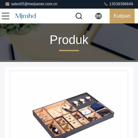
sales05@meijiamei.com.cn
13538396649
Kutipan
Produk