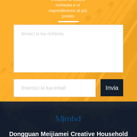
richiesta e vi 
risponderemo al più 
presto.
Invia
Dongguan Meijiamei Creative Household