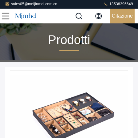
sales05@meijiamei.com.cn
13538396649
Citazione
Prodotti