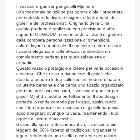
Il vassoio organizer per gioielli Mjmhd è
un'eccezionale soluzione per riporre gioielli progettata
per soddisfare le diverse esigenze degli amanti dei
gioielli e dei professionisti. Originario della Cina,
questo prodotto è realizzato con precisione e offre
supporto OEM/ODM, consentendo ai clienti di godere
della completa personalizzazione di dimensioni,
colore, layout e materiale. Il suo colore esterno scuro
trasuda eleganza e raffinatezza, rendendolo un
complemento perfetto per qualsiasi toeletta o
armadio.
Questo vassoio portagioie è ideale per varie occasioni
e scenari. Che tu sia un rivenditore di gioielli che
desidera esporre le tue collezioni in modo ordinato o
un utente personale che cerca uno spazio organizzato
per i tuoi preziosi accessori, il vassoio organizer per
gioielli Mjmhd si adatta perfettamente. Il suo design
portatile lo rende comodo per i viaggi, assicurando
che il tuo organizer per accessori di gioielleria possa
accompagnarti ovunque tu vada, mantenendo i tuoi
oggetti al sicuro e accessibili.
Grazie alla sua struttura innovativa, il vassoio è più
leggero del 60% rispetto ai tradizionali organizer in
legno, rendendolo una scelta eccellente per coloro