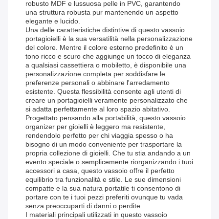
robusto MDF e lussuosa pelle in PVC, garantendo
una struttura robusta pur mantenendo un aspetto
elegante e lucido.
Una delle caratteristiche distintive di questo vassoio
portagioielli è la sua versatilità nella personalizzazione
del colore. Mentre il colore esterno predefinito è un
tono ricco e scuro che aggiunge un tocco di eleganza
a qualsiasi cassettiera o mobiletto, è disponibile una
personalizzazione completa per soddisfare le
preferenze personali o abbinare l'arredamento
esistente. Questa flessibilità consente agli utenti di
creare un portagioielli veramente personalizzato che
si adatta perfettamente al loro spazio abitativo.
Progettato pensando alla portabilità, questo vassoio
organizer per gioielli è leggero ma resistente,
rendendolo perfetto per chi viaggia spesso o ha
bisogno di un modo conveniente per trasportare la
propria collezione di gioielli. Che tu stia andando a un
evento speciale o semplicemente riorganizzando i tuoi
accessori a casa, questo vassoio offre il perfetto
equilibrio tra funzionalità e stile. Le sue dimensioni
compatte e la sua natura portatile ti consentono di
portare con te i tuoi pezzi preferiti ovunque tu vada
senza preoccuparti di danni o perdite.
I materiali principali utilizzati in questo vassoio