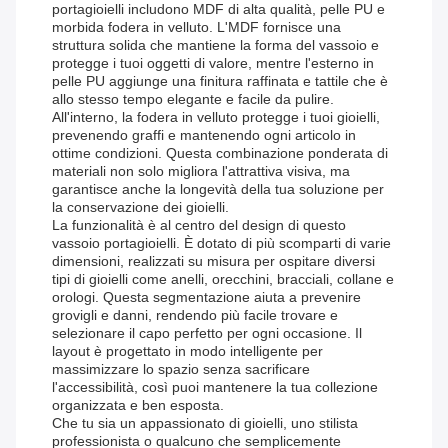
portagioielli includono MDF di alta qualità, pelle PU e
morbida fodera in velluto. L'MDF fornisce una
struttura solida che mantiene la forma del vassoio e
protegge i tuoi oggetti di valore, mentre l'esterno in
pelle PU aggiunge una finitura raffinata e tattile che è
allo stesso tempo elegante e facile da pulire.
All'interno, la fodera in velluto protegge i tuoi gioielli,
prevenendo graffi e mantenendo ogni articolo in
ottime condizioni. Questa combinazione ponderata di
materiali non solo migliora l'attrattiva visiva, ma
garantisce anche la longevità della tua soluzione per
la conservazione dei gioielli.
La funzionalità è al centro del design di questo
vassoio portagioielli. È dotato di più scomparti di varie
dimensioni, realizzati su misura per ospitare diversi
tipi di gioielli come anelli, orecchini, bracciali, collane e
orologi. Questa segmentazione aiuta a prevenire
grovigli e danni, rendendo più facile trovare e
selezionare il capo perfetto per ogni occasione. Il
layout è progettato in modo intelligente per
massimizzare lo spazio senza sacrificare
l'accessibilità, così puoi mantenere la tua collezione
organizzata e ben esposta.
Che tu sia un appassionato di gioielli, uno stilista
professionista o qualcuno che semplicemente