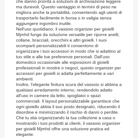
che danno priorità a soluzioni di archiviazione leggere
ma durevoli. Questo vantaggio in termini di peso ne
migliora anche la portabilità, consentendo agli utenti di
trasportarlo facilmente in borsa o in valigia senza
aggiungere ingombro inutile.
Nell'uso quotidiano, il vassoio organizer per gioielli
Mjmhd funge da soluzione versatile per riporre anelli,
collane, bracciali, orecchini e altri gioielli. I suoi
scomparti personalizzabili ti consentono di
organizzare i tuoi accessori in modo che si adattino al
tuo stile e alle tue preferenze personali. Dall'uso
domestico occasionale alle esposizioni di gioielli
professionali in mostre o negozi, questo organizer per
accessori per gioielli si adatta perfettamente a vari
ambienti.
Inoltre, l'elegante finitura scura del vassoio si abbina a
qualsiasi arredamento interno, rendendolo adatto
all'uso in camere da letto, spogliatoi o spazi
commerciali. Il layout personalizzabile garantisce che
ogni gioiello abbia il suo posto designato, riducendo il
disordine e minimizzando il rischio di danni o perdite.
Che tu stia organizzando la tua collezione a casa o
mostrando i tuoi prodotti ai clienti, il vassoio organizer
per gioielli Mjmhd offre una soluzione pratica ed
elegante.