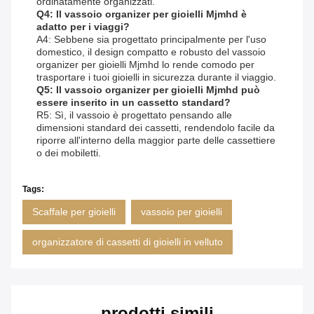
ordinatamente organizzati.
Q4: Il vassoio organizer per gioielli Mjmhd è
adatto per i viaggi?
A4: Sebbene sia progettato principalmente per l'uso
domestico, il design compatto e robusto del vassoio
organizer per gioielli Mjmhd lo rende comodo per
trasportare i tuoi gioielli in sicurezza durante il viaggio.
Q5: Il vassoio organizer per gioielli Mjmhd può
essere inserito in un cassetto standard?
R5: Sì, il vassoio è progettato pensando alle
dimensioni standard dei cassetti, rendendolo facile da
riporre all'interno della maggior parte delle cassettiere
o dei mobiletti.
Tags:
Scaffale per gioielli
vassoio per gioielli
organizzatore di cassetti di gioielli in velluto
prodotti simili