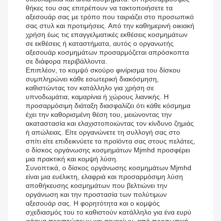
θήκες του σας επιτρέπουν να τακτοποιήσετε τα
αξεσουάρ σας με τρόπο που ταιριάζει στο προσωπικό
σας στυλ και προτιμήσεις. Από την καθημερινή οικιακή
χρήση έως τις επαγγελματικές εκθέσεις κοσμημάτων
σε εκθέσεις ή καταστήματα, αυτός ο οργανωτής
αξεσουάρ κοσμημάτων προσαρμόζεται απρόσκοπτα
σε διάφορα περιβάλλοντα.
Επιπλέον, το κομψό σκούρο φινίρισμα του δίσκου
συμπληρώνει κάθε εσωτερική διακόσμηση,
καθιστώντας τον κατάλληλο για χρήση σε
υπνοδωμάτια, καμαρίνια ή χώρους λιανικής. Η
προσαρμόσιμη διάταξη διασφαλίζει ότι κάθε κόσμημα
έχει την καθορισμένη θέση του, μειώνοντας την
ακαταστασία και ελαχιστοποιώντας τον κίνδυνο ζημιάς
ή απώλειας. Είτε οργανώνετε τη συλλογή σας στο
σπίτι είτε επιδεικνύετε τα προϊόντα σας στους πελάτες,
ο δίσκος οργάνωσης κοσμημάτων Mjmhd προσφέρει
μια πρακτική και κομψή λύση.
Συνοπτικά, ο δίσκος οργάνωσης κοσμημάτων Mjmhd
είναι μια ευέλικτη, ελαφριά και προσαρμόσιμη λύση
αποθήκευσης κοσμημάτων που βελτιώνει την
οργάνωση και την προστασία των πολύτιμων
αξεσουάρ σας. Η φορητότητα και ο κομψός
σχεδιασμός του το καθιστούν κατάλληλο για ένα ευρύ