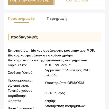
Πάρτε την καλύτερη τιμή
Contact Now
Προδιαγραφές
Περιγραφή
προδιαγραφές
Επισημαίνω:
Δίσκος οργάνωσης κοσμημάτων MDF
,
Δίσκος κοσμημάτων σε σκούρο χρώμα
,
Δίσκος αποθήκευσης οργάνωσης κοσμημάτων
Κύριο Υλικό:
MDF, PVC δέρμα
Δέρμα από πολυεστέρα, PVC,
Σύνθεση Υλικού:
βελούδο
Προσαρμοσμένη
Υποστηρίζεται OEM/ODM
εξυπηρέτηση:
Τυπικός χρόνος
30-40 ημέρες
παράδοσης:
Φορητός:
αληθής
Αποθήκευση κοσμημάτων/
Βασική εφαρμογή: