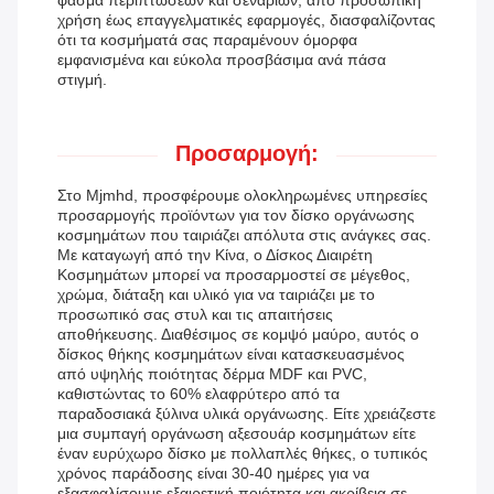
φάσμα περιπτώσεων και σεναρίων, από προσωπική
χρήση έως επαγγελματικές εφαρμογές, διασφαλίζοντας
ότι τα κοσμήματά σας παραμένουν όμορφα
εμφανισμένα και εύκολα προσβάσιμα ανά πάσα
στιγμή.
Προσαρμογή:
Στο Mjmhd, προσφέρουμε ολοκληρωμένες υπηρεσίες
προσαρμογής προϊόντων για τον δίσκο οργάνωσης
κοσμημάτων που ταιριάζει απόλυτα στις ανάγκες σας.
Με καταγωγή από την Κίνα, ο Δίσκος Διαιρέτη
Κοσμημάτων μπορεί να προσαρμοστεί σε μέγεθος,
χρώμα, διάταξη και υλικό για να ταιριάζει με το
προσωπικό σας στυλ και τις απαιτήσεις
αποθήκευσης. Διαθέσιμος σε κομψό μαύρο, αυτός ο
δίσκος θήκης κοσμημάτων είναι κατασκευασμένος
από υψηλής ποιότητας δέρμα MDF και PVC,
καθιστώντας το 60% ελαφρύτερο από τα
παραδοσιακά ξύλινα υλικά οργάνωσης. Είτε χρειάζεστε
μια συμπαγή οργάνωση αξεσουάρ κοσμημάτων είτε
έναν ευρύχωρο δίσκο με πολλαπλές θήκες, ο τυπικός
χρόνος παράδοσης είναι 30-40 ημέρες για να
εξασφαλίσουμε εξαιρετική ποιότητα και ακρίβεια σε