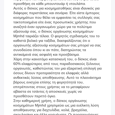
προσθήκη σε κάθε μπουντουάρ ή ντουλάπα.
Αυτός ο δίσκος για κοσμηματοθήκες είναι ιδανικός για
διάφορες περιστάσεις και σενάρια. Είτε είστε έμπορος
κοσμημάτων που θέλει να εμφανίσει τις συλλογές σας
τακτοποιημένα είτε ένας προσωπικός χρήστης που
αναζητά έναν οργανωμένο χώρο για τα πολύτιμα
αξεσουάρ σας, ο δίσκος οργάνωσης κοσμημάτων
Mjmhd ταιριάζει τέλεια. Ο φορητός σχεδιασμός του το
καθιστά βολικό για ταξίδια, διασφαλίζοντας ότι ο
οργανωτής αξεσουάρ κοσμημάτων σας μπορεί να σας
συνοδεύσει όπου κι αν πάτε, διατηρώντας τα
αντικείμενά σας ασφαλή και προσβάσιμα.
Χάρη στην καινοτόμο κατασκευή του, ο δίσκος είναι
60% ελαφρύτερος από τους παραδοσιακούς ξύλινους
οργανωτές, καθιστώντας τον μια εξαιρετική επιλογή για
όσους δίνουν προτεραιότητα σε ελαφριές αλλά
ανθεκτικές λύσεις αποθήκευσης. Αυτό το πλεονέκτημα
βάρους ενισχύει επίσης τη φορητότητά του,
επιτρέποντας στους χρήστες να το μεταφέρουν
αβίαστα σε τσάντες ή αποσκευές χωρίς να
προσθέτουν περιττό όγκο.
Στην καθημερινή χρήση, ο δίσκος οργάνωσης
κοσμημάτων Mjmhd χρησιμεύει ως μια ευέλικτη λύση
αποθήκευσης για δαχτυλίδια, κολιέ, βραχιόλια,
σκουλαρίκια και άλλα κοσμήματα. Οι προσαρμόσιμες