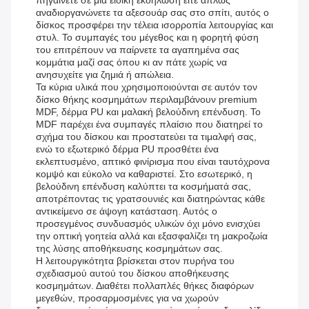
πηγαίνετε σε μια ειδική εκδήλωση είτε απλώς
αναδιοργανώνετε τα αξεσουάρ σας στο σπίτι, αυτός ο
δίσκος προσφέρει την τέλεια ισορροπία λειτουργίας και
στυλ. Το συμπαγές του μέγεθος και η φορητή φύση
του επιτρέπουν να παίρνετε τα αγαπημένα σας
κομμάτια μαζί σας όπου κι αν πάτε χωρίς να
ανησυχείτε για ζημιά ή απώλεια.
Τα κύρια υλικά που χρησιμοποιούνται σε αυτόν τον
δίσκο θήκης κοσμημάτων περιλαμβάνουν premium
MDF, δέρμα PU και μαλακή βελούδινη επένδυση. Το
MDF παρέχει ένα συμπαγές πλαίσιο που διατηρεί το
σχήμα του δίσκου και προστατεύει τα τιμαλφή σας,
ενώ το εξωτερικό δέρμα PU προσθέτει ένα
εκλεπτυσμένο, απτικό φινίρισμα που είναι ταυτόχρονα
κομψό και εύκολο να καθαριστεί. Στο εσωτερικό, η
βελούδινη επένδυση καλύπτει τα κοσμήματά σας,
αποτρέποντας τις γρατσουνιές και διατηρώντας κάθε
αντικείμενο σε άψογη κατάσταση. Αυτός ο
προσεγμένος συνδυασμός υλικών όχι μόνο ενισχύει
την οπτική γοητεία αλλά και εξασφαλίζει τη μακροζωία
της λύσης αποθήκευσης κοσμημάτων σας.
Η λειτουργικότητα βρίσκεται στον πυρήνα του
σχεδιασμού αυτού του δίσκου αποθήκευσης
κοσμημάτων. Διαθέτει πολλαπλές θήκες διαφόρων
μεγεθών, προσαρμοσμένες για να χωρούν