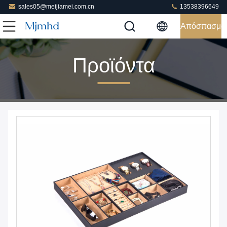
sales05@meijiamei.com.cn
13538396649
Απόσπασμα
Προϊόντα