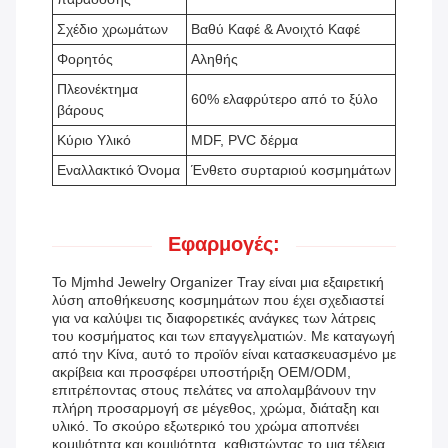
Σχέδιο χρωμάτων
Βαθύ Καφέ & Ανοιχτό Καφέ
Φορητός
Αληθής
Πλεονέκτημα
60% ελαφρύτερο από το ξύλο
βάρους
Κύριο Υλικό
MDF, PVC δέρμα
Εναλλακτικό Όνομα
Ένθετο συρταριού κοσμημάτων
Εφαρμογές:
Το Mjmhd Jewelry Organizer Tray είναι μια εξαιρετική
λύση αποθήκευσης κοσμημάτων που έχει σχεδιαστεί
για να καλύψει τις διαφορετικές ανάγκες των λάτρεις
του κοσμήματος και των επαγγελματιών. Με καταγωγή
από την Κίνα, αυτό το προϊόν είναι κατασκευασμένο με
ακρίβεια και προσφέρει υποστήριξη OEM/ODM,
επιτρέποντας στους πελάτες να απολαμβάνουν την
πλήρη προσαρμογή σε μέγεθος, χρώμα, διάταξη και
υλικό. Το σκούρο εξωτερικό του χρώμα αποπνέει
κομψότητα και κομψότητα, καθιστώντας το μια τέλεια