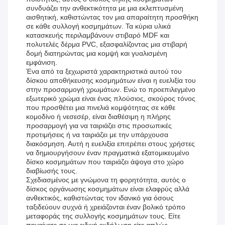
συνδυάζει την ανθεκτικότητα με μια εκλεπτυσμένη
αισθητική, καθιστώντας τον μια απαραίτητη προσθήκη
σε κάθε συλλογή κοσμημάτων. Τα κύρια υλικά
κατασκευής περιλαμβάνουν στιβαρό MDF και
πολυτελές δέρμα PVC, εξασφαλίζοντας μια στιβαρή
δομή διατηρώντας μια κομψή και γυαλισμένη
εμφάνιση.
Ένα από τα ξεχωριστά χαρακτηριστικά αυτού του
δίσκου αποθήκευσης κοσμημάτων είναι η ευελιξία του
στην προσαρμογή χρωμάτων. Ενώ το προεπιλεγμένο
εξωτερικό χρώμα είναι ένας πλούσιος, σκούρος τόνος
που προσθέτει μια πινελιά κομψότητας σε κάθε
κομοδίνο ή νεσεσέρ, είναι διαθέσιμη η πλήρης
προσαρμογή για να ταιριάζει στις προσωπικές
προτιμήσεις ή να ταιριάζει με την υπάρχουσα
διακόσμηση. Αυτή η ευελιξία επιτρέπει στους χρήστες
να δημιουργήσουν έναν πραγματικά εξατομικευμένο
δίσκο κοσμημάτων που ταιριάζει άψογα στο χώρο
διαβίωσής τους.
Σχεδιασμένος με γνώμονα τη φορητότητα, αυτός ο
δίσκος οργάνωσης κοσμημάτων είναι ελαφρύς αλλά
ανθεκτικός, καθιστώντας τον ιδανικό για όσους
ταξιδεύουν συχνά ή χρειάζονται έναν βολικό τρόπο
μεταφοράς της συλλογής κοσμημάτων τους. Είτε