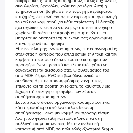
διαφορετικούς τύπους κοσμημάτων, όπως δαχτυλίδια,
σκουλαρίκια, βραχιόλια, κολιέ και ρολόγια. Αυτή η
τμηματοποίηση βοηθά στην αποφυγή μπερδέματος
και ζημιάς, διευκολύνοντας την εύρεση και την επιλογή
του τέλειου κομματιού για κάθε περίσταση. Η διάταξη
έχει σχεδιαστεί έξυπνα για να μεγιστοποιεί τον χώρο
χωρίς να θυσιάζει την προσβασιμότητα, ώστε να
μπορείτε να διατηρείτε τη συλλογή σας οργανωμένη
και να εμφανίζεται όμορφα.
Είτε είστε λάτρης των κοσμημάτων, είτε επαγγελματίας
στυλίστας ή κάποιος που απλά εκτιμά την τάξη και την
κομψότητα, αυτός ο δίσκος κουτιού κοσμημάτων
προσφέρει έναν πρακτικό και ελκυστικό τρόπο να
οργανώσετε τα αξεσουάρ σας. Ο συνδυασμός του
από MDF, δέρμα PVC και βελούδινα υλικά, σε
συνδυασμό με τις προσαρμόσιμες χρωματικές
επιλογές και τη φορητή σχεδίαση, το καθιστούν μια
ξεχωριστή επιλογή στη σφαίρα των λύσεων
αποθήκευσης κοσμημάτων.
Συνοπτικά, ο δίσκος οργάνωσης κοσμημάτων είναι
κάτι περισσότερο από ένα απλό αξεσουάρ
αποθήκευσης—είναι μια κομψή και προσαρμόσιμη
λύση που φέρνει τάξη και πολυπλοκότητα στη
συλλογή κοσμημάτων σας. Με την ανθεκτική
κατασκευή από MDF, το πολυτελές εξωτερικό δέρμα