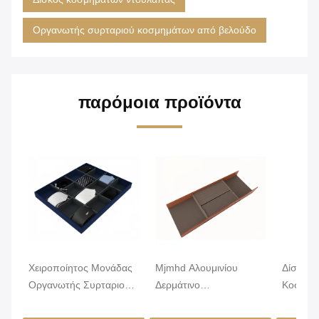
Οργανωτής συρταριού κοσμημάτων από βελούδο
παρόμοια προϊόντα
Χειροποίητος Μονάδας
Mjmhd Αλουμινίου
Δίσκος
Οργανωτής Συρταριού
Δερμάτινο
Κοσμημ
Κοσμημάτων από
Κοσμηματοφυλάκιο
Lightwe