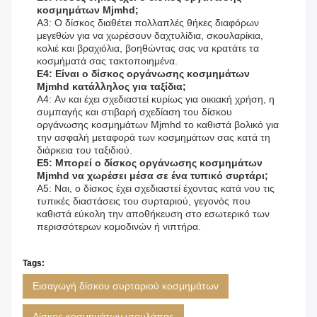
κοσμημάτων Mjmhd;
A3: Ο δίσκος διαθέτει πολλαπλές θήκες διαφόρων
μεγεθών για να χωρέσουν δαχτυλίδια, σκουλαρίκια,
κολιέ και βραχιόλια, βοηθώντας σας να κρατάτε τα
κοσμήματά σας τακτοποιημένα.
Ε4: Είναι ο δίσκος οργάνωσης κοσμημάτων
Mjmhd κατάλληλος για ταξίδια;
A4: Αν και έχει σχεδιαστεί κυρίως για οικιακή χρήση, η
συμπαγής και στιβαρή σχεδίαση του δίσκου
οργάνωσης κοσμημάτων Mjmhd το καθιστά βολικό για
την ασφαλή μεταφορά των κοσμημάτων σας κατά τη
διάρκεια του ταξιδιού.
Ε5: Μπορεί ο δίσκος οργάνωσης κοσμημάτων
Mjmhd να χωρέσει μέσα σε ένα τυπικό συρτάρι;
A5: Ναι, ο δίσκος έχει σχεδιαστεί έχοντας κατά νου τις
τυπικές διαστάσεις του συρταριού, γεγονός που
καθιστά εύκολη την αποθήκευση στο εσωτερικό των
περισσότερων κομοδινών ή νιπτήρα.
Tags:
Εισαγωγή δίσκου συρταριού κοσμημάτων
Δίσκος κοσμημάτων ντουλάπας