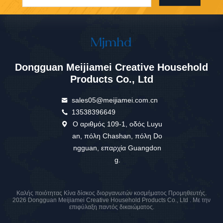
Dongguan Meijiamei Creative Household
Products Co., Ltd
sales05@meijiamei.com.cn
13538396649
Ο αριθμός 109-1, οδός Luyu
an, πόλη Chashan, πόλη Do
ngguan, επαρχία Guangdon
g.
Καλής ποιότητας Κίνα δίσκος διοργανωτών κοσμήματος Προμηθευτής.
2026 Dongguan Meijiamei Creative Household Products Co., Ltd . Με την
επιφύλαξη παντός δικαιώματος.