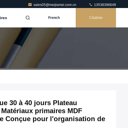
sales05@meijiamei.com.cn
13538396649
ires
Citation
French
ue 30 à 40 jours Plateau
x Matériaux primaires MDF
ée Conçue pour l'organisation de