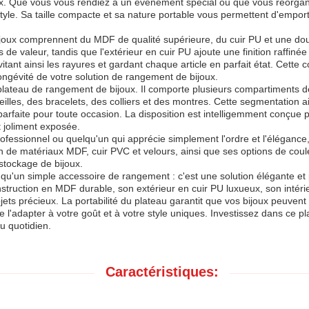
oux. Que vous vous rendiez à un événement spécial ou que vous réorgan
 et style. Sa taille compacte et sa nature portable vous permettent d'emp
bijoux comprennent du MDF de qualité supérieure, du cuir PU et une do
e valeur, tandis que l'extérieur en cuir PU ajoute une finition raffinée et
 évitant ainsi les rayures et gardant chaque article en parfait état. Cet
 longévité de votre solution de rangement de bijoux.
lateau de rangement de bijoux. Il comporte plusieurs compartiments de di
eilles, des bracelets, des colliers et des montres. Cette segmentation
e parfaite pour toute occasion. La disposition est intelligemment conçue p
t joliment exposée.
ofessionnel ou quelqu'un qui apprécie simplement l'ordre et l'élégance,
 de matériaux MDF, cuir PVC et velours, ainsi que ses options de coul
stockage de bijoux.
 qu'un simple accessoire de rangement : c'est une solution élégante et 
construction en MDF durable, son extérieur en cuir PU luxueux, son int
bjets précieux. La portabilité du plateau garantit que vos bijoux peuve
e l'adapter à votre goût et à votre style uniques. Investissez dans ce p
u quotidien.
Caractéristiques: