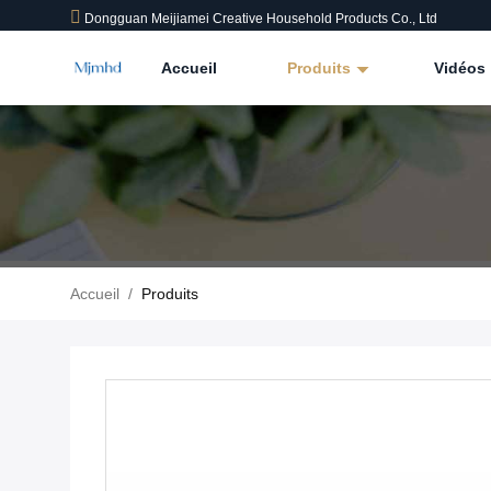
Dongguan Meijiamei Creative Household Products Co., Ltd
Accueil
Produits
Vidéos
Accueil
/
Produits