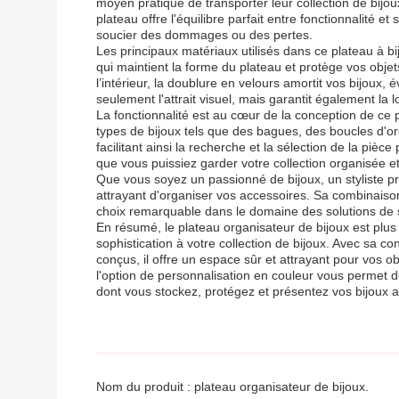
moyen pratique de transporter leur collection de bij
plateau offre l'équilibre parfait entre fonctionnalité
soucier des dommages ou des pertes.
Les principaux matériaux utilisés dans ce plateau à 
qui maintient la forme du plateau et protège vos objets d
l’intérieur, la doublure en velours amortit vos bijoux,
seulement l'attrait visuel, mais garantit également la
La fonctionnalité est au cœur de la conception de ce p
types de bijoux tels que des bagues, des boucles d'or
facilitant ainsi la recherche et la sélection de la pièc
que vous puissiez garder votre collection organisée e
Que vous soyez un passionné de bijoux, un styliste pr
attrayant d'organiser vos accessoires. Sa combinaison
choix remarquable dans le domaine des solutions de 
En résumé, le plateau organisateur de bijoux est plus
sophistication à votre collection de bijoux. Avec sa 
conçus, il offre un espace sûr et attrayant pour vos o
l'option de personnalisation en couleur vous permet d
dont vous stockez, protégez et présentez vos bijoux a
Nom du produit : plateau organisateur de bijoux.