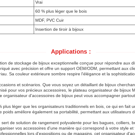
Vrai
60 % plus léger que le bois
MDF, PVC Cuir
Insertion de tiroir à bijoux
Applications :
tion de stockage de bijoux exceptionnelle conçue pour répondre aux d
abriqué avec précision et offre un support OEM/ODM, permettant aux cli
riau. Sa couleur extérieure sombre respire l'élégance et la sophisticati
occasions et scénarios. Que vous soyez un détaillant de bijoux cherch
nisé pour vos précieux accessoires, le plateau organisateur de bijoux 
e organisateur d'accessoires de bijoux peut vous accompagner partout o
plus léger que les organisateurs traditionnels en bois, ce qui en fait u
poids améliore également sa portabilité, permettant aux utilisateurs d
sert de solution de rangement polyvalente pour les bagues, colliers, bra
aniser vos accessoires d'une manière qui correspond à votre style et 
fessionnelles lors d'expositions ou de magasins, cet organisateur d'ac