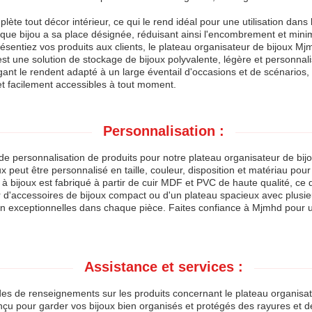
plète tout décor intérieur, ce qui le rend idéal pour une utilisation da
chaque bijou a sa place désignée, réduisant ainsi l'encombrement et mi
ésentiez vos produits aux clients, le plateau organisateur de bijoux Mjm
t une solution de stockage de bijoux polyvalente, légère et personnalis
gant le rendent adapté à un large éventail d'occasions et de scénarios,
et facilement accessibles à tout moment.
Personnalisation :
personnalisation de produits pour notre plateau organisateur de bijo
x peut être personnalisé en taille, couleur, disposition et matériau pou
à bijoux est fabriqué à partir de cuir MDF et PVC de haute qualité, ce 
 d'accessoires de bijoux compact ou d'un plateau spacieux avec plusieu
ion exceptionnelles dans chaque pièce. Faites confiance à Mjmhd pour u
Assistance et services :
s de renseignements sur les produits concernant le plateau organisate
 conçu pour garder vos bijoux bien organisés et protégés des rayures e