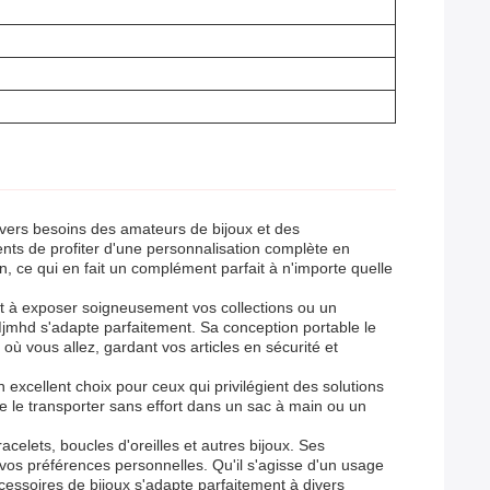
ivers besoins des amateurs de bijoux et des
ents de profiter d'une personnalisation complète en
on, ce qui en fait un complément parfait à n'importe quelle
ant à exposer soigneusement vos collections ou un
Mjmhd s'adapte parfaitement. Sa conception portable le
ù vous allez, gardant vos articles en sécurité et
n excellent choix pour ceux qui privilégient des solutions
e le transporter sans effort dans un sac à main ou un
celets, boucles d'oreilles et autres bijoux. Ses
vos préférences personnelles. Qu'il s'agisse d'un usage
cessoires de bijoux s'adapte parfaitement à divers