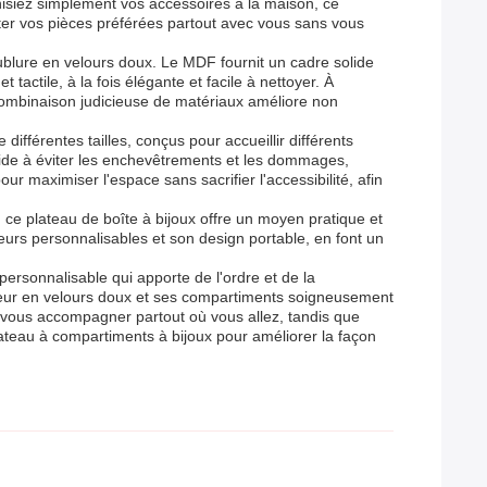
isiez simplement vos accessoires à la maison, ce
orter vos pièces préférées partout avec vous sans vous
ublure en velours doux. Le MDF fournit un cadre solide
 tactile, à la fois élégante et facile à nettoyer. À
te combinaison judicieuse de matériaux améliore non
fférentes tailles, conçus pour accueillir différents
 aide à éviter les enchevêtrements et les dommages,
our maximiser l'espace sans sacrifier l'accessibilité, afin
 ce plateau de boîte à bijoux offre un moyen pratique et
eurs personnalisables et son design portable, en font un
personnalisable qui apporte de l'ordre et de la
érieur en velours doux et ses compartiments soigneusement
nt vous accompagner partout où vous allez, tandis que
lateau à compartiments à bijoux pour améliorer la façon