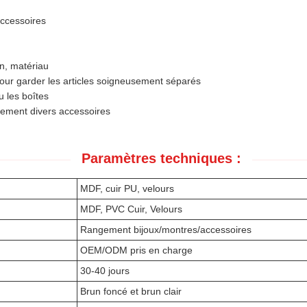
accessoires
on, matériau
ur garder les articles soigneusement séparés
u les boîtes
cement divers accessoires
Paramètres techniques :
MDF, cuir PU, velours
MDF, PVC Cuir, Velours
Rangement bijoux/montres/accessoires
OEM/ODM pris en charge
30-40 jours
Brun foncé et brun clair