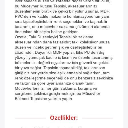
ister sadece düzen ve zarafete değer veren biri olun,
bu Mücevher Kutusu Tepsisi, aksesuarlarınızı
düzenlemenin pratik ve çekici bir yolunu sunar. MDF,
PVC deri ve kadife malzeme kombinasyonunun yanı
sıra kişiselleştirilebilir renk seçenekleri ve taşınabilir
tasarımı, onu mücevher saklama çözümleri alanında
öne çıkan bir seçim haline getiriyor.
Özetle, Takı Düzenleyici Tepsisi bir saklama
aksesuarından daha fazlasıdır; takı koleksiyonunuza
düzen ve incelik getiren şık ve özelleştirilebilir bir
çözümdür. Dayanıklı MDF yapısı, lüks PU deri dış
yüzeyi, yumuşak kadife iç kısmı ve özenle tasarlanmış
bölmeleri ile değerli eşyalarınız için güvenli ve çekici
bir yuva sağlar. Tepsinin taşınabilirliği, takılarınızın
gittiğiniz her yerde size eşlik etmesini sağlarken, tam
renk özelleştirme seçeneği de onu benzersiz zevkinize
ve tarzınıza göre uyarlamanıza olanak tanır.
Mücevherlerinizi her gün saklama, koruma ve
sergileme şeklinizi geliştirmek için bu Mücevher
Bölmesi Tepsisine yatırım yapın.
Özellikler: