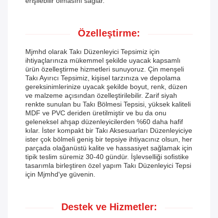
erişilebilir olmasını sağlar.
Özelleştirme:
Mjmhd olarak Takı Düzenleyici Tepsimiz için
ihtiyaçlarınıza mükemmel şekilde uyacak kapsamlı
ürün özelleştirme hizmetleri sunuyoruz. Çin menşeli
Takı Ayırıcı Tepsimiz, kişisel tarzınıza ve depolama
gereksinimlerinize uyacak şekilde boyut, renk, düzen
ve malzeme açısından özelleştirilebilir. Zarif siyah
renkte sunulan bu Takı Bölmesi Tepsisi, yüksek kaliteli
MDF ve PVC deriden üretilmiştir ve bu da onu
geleneksel ahşap düzenleyicilerden %60 daha hafif
kılar. İster kompakt bir Takı Aksesuarları Düzenleyiciye
ister çok bölmeli geniş bir tepsiye ihtiyacınız olsun, her
parçada olağanüstü kalite ve hassasiyet sağlamak için
tipik teslim süremiz 30-40 gündür. İşlevselliği sofistike
tasarımla birleştiren özel yapım Takı Düzenleyici Tepsi
için Mjmhd'ye güvenin.
Destek ve Hizmetler: