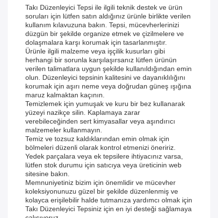
Takı Düzenleyici Tepsi ile ilgili teknik destek ve ürün
soruları için lütfen satın aldığınız ürünle birlikte verilen
kullanım kılavuzuna bakın. Tepsi, mücevherlerinizi
düzgün bir şekilde organize etmek ve çizilmelere ve
dolaşmalara karşı korumak için tasarlanmıştır.
Ürünle ilgili malzeme veya işçilik kusurları gibi
herhangi bir sorunla karşılaşırsanız lütfen ürünün
verilen talimatlara uygun şekilde kullanıldığından emin
olun. Düzenleyici tepsinin kalitesini ve dayanıklılığını
korumak için aşırı neme veya doğrudan güneş ışığına
maruz kalmaktan kaçının.
Temizlemek için yumuşak ve kuru bir bez kullanarak
yüzeyi nazikçe silin. Kaplamaya zarar
verebileceğinden sert kimyasallar veya aşındırıcı
malzemeler kullanmayın.
Temiz ve tozsuz kaldıklarından emin olmak için
bölmeleri düzenli olarak kontrol etmenizi öneririz.
Yedek parçalara veya ek tepsilere ihtiyacınız varsa,
lütfen stok durumu için satıcıya veya üreticinin web
sitesine bakın.
Memnuniyetiniz bizim için önemlidir ve mücevher
koleksiyonunuzu güzel bir şekilde düzenlenmiş ve
kolayca erişilebilir halde tutmanıza yardımcı olmak için
Takı Düzenleyici Tepsiniz için en iyi desteği sağlamaya
çalışıyoruz.