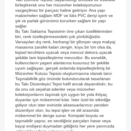
birleştirerek onu her mücevher koleksiyonunun
vazgeçilmez bir parçası haline getiriyor. Ana yapı
malzemeleri sağlam MDF ve lüks PVC deriyi içerir ve
şık ve parlak görünümü korurken sağlam bir yapı
sağlar.
Bu Takı Saklama Tepsisinin öne çıkan özelliklerinden
biri, renk özelleştirmesindeki çok yönlülüğüdür.
Varsayılan dış renk, herhangi bir şifonyer veya makyaj
masasına zarafet katan zengin, koyu bir ton olsa da,
kişisel tercihlere uyacak veya mevcut dekora uyacak
şekilde tam kişiselleştirme mevcuttur. Bu esneklik,
kullanıcıların yaşam alanlarına kusursuz bir şekilde
uyum sağlayan, gerçek anlamda kişiselleştirilmiş bir
Mücevher Kutusu Tepsisi oluşturmasına olanak tanır.
Taşınabilirlik göz önünde bulundurularak tasarlanan
bu Takı Düzenleyici Tepsi hafif ancak dayanıklıdır, bu
da onu sık seyahat edenler veya mücevher
koleksiyonlarını taşımak için uygun bir yola ihtiyaç
duyanlar için mükemmel kılar. İster özel bir etkinliğe
gidiyor olun ister evinizde aksesuarlarınızı yeniden
düzenliyor olun, bu tepsi işlev ve stil arasında
mükemmel bir denge sunar. Kompakt boyutu ve
taşınabilir yapısı, en sevdiğiniz parçaları hasar veya
kayıp endişesi duymadan gittiğiniz her yere yanınızda