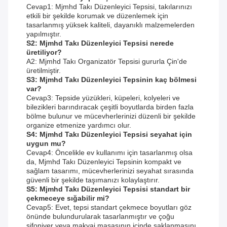
Cevap1: Mjmhd Takı Düzenleyici Tepsisi, takılarınızı
etkili bir şekilde korumak ve düzenlemek için
tasarlanmış yüksek kaliteli, dayanıklı malzemelerden
yapılmıştır.
S2: Mjmhd Takı Düzenleyici Tepsisi nerede
üretiliyor?
A2: Mjmhd Takı Organizatör Tepsisi gururla Çin'de
üretilmiştir.
S3: Mjmhd Takı Düzenleyici Tepsinin kaç bölmesi
var?
Cevap3: Tepside yüzükleri, küpeleri, kolyeleri ve
bilezikleri barındıracak çeşitli boyutlarda birden fazla
bölme bulunur ve mücevherlerinizi düzenli bir şekilde
organize etmenize yardımcı olur.
S4: Mjmhd Takı Düzenleyici Tepsisi seyahat için
uygun mu?
Cevap4: Öncelikle ev kullanımı için tasarlanmış olsa
da, Mjmhd Takı Düzenleyici Tepsinin kompakt ve
sağlam tasarımı, mücevherlerinizi seyahat sırasında
güvenli bir şekilde taşımanızı kolaylaştırır.
S5: Mjmhd Takı Düzenleyici Tepsisi standart bir
çekmeceye sığabilir mi?
Cevap5: Evet, tepsi standart çekmece boyutları göz
önünde bulundurularak tasarlanmıştır ve çoğu
şifoniyer veya makyaj masasının içinde saklanmasını