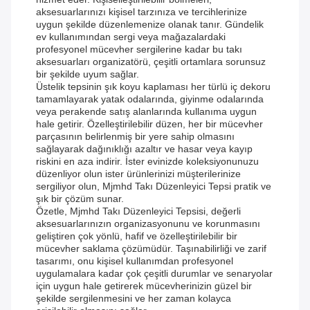
aksesuarlarınızı kişisel tarzınıza ve tercihlerinize
uygun şekilde düzenlemenize olanak tanır. Gündelik
ev kullanımından sergi veya mağazalardaki
profesyonel mücevher sergilerine kadar bu takı
aksesuarları organizatörü, çeşitli ortamlara sorunsuz
bir şekilde uyum sağlar.
Üstelik tepsinin şık koyu kaplaması her türlü iç dekoru
tamamlayarak yatak odalarında, giyinme odalarında
veya perakende satış alanlarında kullanıma uygun
hale getirir. Özelleştirilebilir düzen, her bir mücevher
parçasının belirlenmiş bir yere sahip olmasını
sağlayarak dağınıklığı azaltır ve hasar veya kayıp
riskini en aza indirir. İster evinizde koleksiyonunuzu
düzenliyor olun ister ürünlerinizi müşterilerinize
sergiliyor olun, Mjmhd Takı Düzenleyici Tepsi pratik ve
şık bir çözüm sunar.
Özetle, Mjmhd Takı Düzenleyici Tepsisi, değerli
aksesuarlarınızın organizasyonunu ve korunmasını
geliştiren çok yönlü, hafif ve özelleştirilebilir bir
mücevher saklama çözümüdür. Taşınabilirliği ve zarif
tasarımı, onu kişisel kullanımdan profesyonel
uygulamalara kadar çok çeşitli durumlar ve senaryolar
için uygun hale getirerek mücevherinizin güzel bir
şekilde sergilenmesini ve her zaman kolayca