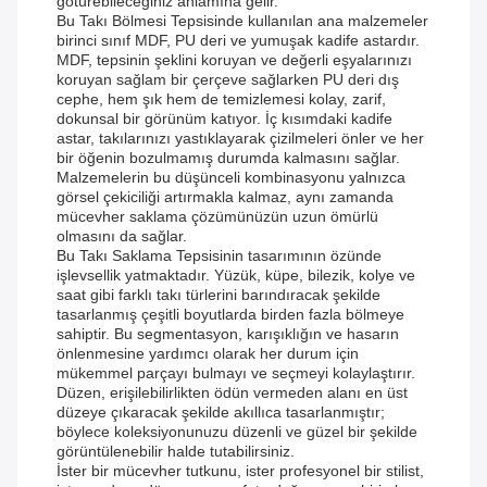
götürebileceğiniz anlamına gelir.
Bu Takı Bölmesi Tepsisinde kullanılan ana malzemeler
birinci sınıf MDF, PU deri ve yumuşak kadife astardır.
MDF, tepsinin şeklini koruyan ve değerli eşyalarınızı
koruyan sağlam bir çerçeve sağlarken PU deri dış
cephe, hem şık hem de temizlemesi kolay, zarif,
dokunsal bir görünüm katıyor. İç kısımdaki kadife
astar, takılarınızı yastıklayarak çizilmeleri önler ve her
bir öğenin bozulmamış durumda kalmasını sağlar.
Malzemelerin bu düşünceli kombinasyonu yalnızca
görsel çekiciliği artırmakla kalmaz, aynı zamanda
mücevher saklama çözümünüzün uzun ömürlü
olmasını da sağlar.
Bu Takı Saklama Tepsisinin tasarımının özünde
işlevsellik yatmaktadır. Yüzük, küpe, bilezik, kolye ve
saat gibi farklı takı türlerini barındıracak şekilde
tasarlanmış çeşitli boyutlarda birden fazla bölmeye
sahiptir. Bu segmentasyon, karışıklığın ve hasarın
önlenmesine yardımcı olarak her durum için
mükemmel parçayı bulmayı ve seçmeyi kolaylaştırır.
Düzen, erişilebilirlikten ödün vermeden alanı en üst
düzeye çıkaracak şekilde akıllıca tasarlanmıştır;
böylece koleksiyonunuzu düzenli ve güzel bir şekilde
görüntülenebilir halde tutabilirsiniz.
İster bir mücevher tutkunu, ister profesyonel bir stilist,