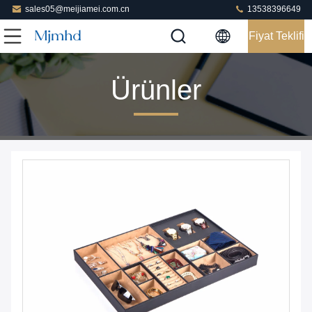
sales05@meijiamei.com.cn
13538396649
Fiyat Teklifi
Ürünler