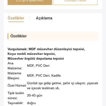
En İyi Fiyatı Alın
Contact Now
Özellikler
Açıklama
Özellikler
Vurgulamak:
MDF mücevher düzenleyici tepsisi
,
Koyu renkli mücevher tepsisi
,
Mücevher örgütü depolama tepsisi
Ana
MDF, PVC Deri
Malzeme:
Malzeme
MDF, PVC Deri, Kadife
Bileşimi:
Günlük işe gidip gelme, şehir içi ulaşım, yiyecek
Özel Hizmet:
ve içecek teslimatı vb.
Tipik teslim
30-40 gün
süresi:
Taşınabilir:
doğru