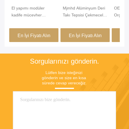
El yapımı modüler
Mjmhd Alüminyum Deri
OEM Haf
kadife mücevher
Takı Tepsisi Çekmeceler
Organize
çekmece düzenleyici
İçin İstiflenebilir Takı
Alüminy
dolap çekmece ekle
Tepsileri El Yapımı
460x15
En İyi Fiyatı Alın
En İyi Fiyatı Alın
En İ
Sorgularınızı gönderin.
Lütfen bize isteğinizi 
gönderin ve size en kısa 
sürede cevap vereceğiz.