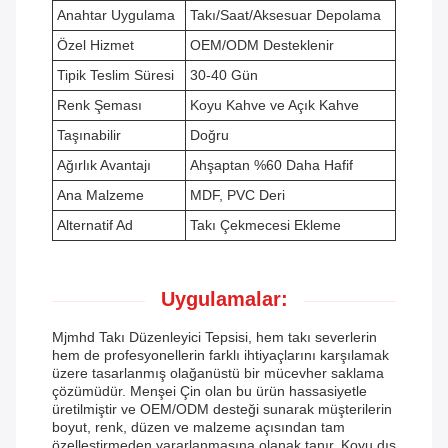
Anahtar Uygulama
Takı/Saat/Aksesuar Depolama
Özel Hizmet
OEM/ODM Desteklenir
Tipik Teslim Süresi
30-40 Gün
Renk Şeması
Koyu Kahve ve Açık Kahve
Taşınabilir
Doğru
Ağırlık Avantajı
Ahşaptan %60 Daha Hafif
Ana Malzeme
MDF, PVC Deri
Alternatif Ad
Takı Çekmecesi Ekleme
Uygulamalar:
Mjmhd Takı Düzenleyici Tepsisi, hem takı severlerin
hem de profesyonellerin farklı ihtiyaçlarını karşılamak
üzere tasarlanmış olağanüstü bir mücevher saklama
çözümüdür. Menşei Çin olan bu ürün hassasiyetle
üretilmiştir ve OEM/ODM desteği sunarak müşterilerin
boyut, renk, düzen ve malzeme açısından tam
özelleştirmeden yararlanmasına olanak tanır. Koyu dış