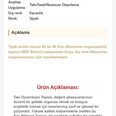
Anahtar
Takı/Saat/Aksesuar Depolama
Uygulama:
Dış renk:
Karanlık
Renk:
Siyah
Açıklama
Tipik teslim süresi 30 ila 40 Gün Mücevher organizatörü
tepsisi MDF Birincil malzemeler Koyu dış renk Mücevher
organizasyonu için tasarlanmıştır
Ürün Açıklaması:
Takı Düzenleyici Tepsisi, değerli aksesuarlarınızı
düzenli bir şekilde organize etmek ve kolayca
erişilebilir tutmak için tasarlanmış zarif ve işlevsel bir
çözümdür. Yüksek kaliteli malzemelerle üretilen bu
Takı Bölmesi Tepsisi, dayanıklılığı sofistike bir estetikle