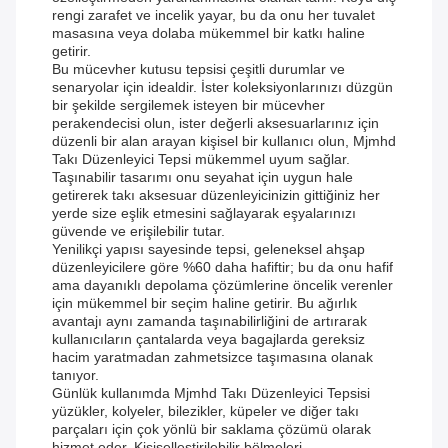
rengi zarafet ve incelik yayar, bu da onu her tuvalet
masasına veya dolaba mükemmel bir katkı haline
getirir.
Bu mücevher kutusu tepsisi çeşitli durumlar ve
senaryolar için idealdir. İster koleksiyonlarınızı düzgün
bir şekilde sergilemek isteyen bir mücevher
perakendecisi olun, ister değerli aksesuarlarınız için
düzenli bir alan arayan kişisel bir kullanıcı olun, Mjmhd
Takı Düzenleyici Tepsi mükemmel uyum sağlar.
Taşınabilir tasarımı onu seyahat için uygun hale
getirerek takı aksesuar düzenleyicinizin gittiğiniz her
yerde size eşlik etmesini sağlayarak eşyalarınızı
güvende ve erişilebilir tutar.
Yenilikçi yapısı sayesinde tepsi, geleneksel ahşap
düzenleyicilere göre %60 daha hafiftir; bu da onu hafif
ama dayanıklı depolama çözümlerine öncelik verenler
için mükemmel bir seçim haline getirir. Bu ağırlık
avantajı aynı zamanda taşınabilirliğini de artırarak
kullanıcıların çantalarda veya bagajlarda gereksiz
hacim yaratmadan zahmetsizce taşımasına olanak
tanıyor.
Günlük kullanımda Mjmhd Takı Düzenleyici Tepsisi
yüzükler, kolyeler, bilezikler, küpeler ve diğer takı
parçaları için çok yönlü bir saklama çözümü olarak
hizmet eder. Kişiselleştirilebilir bölmeleri,