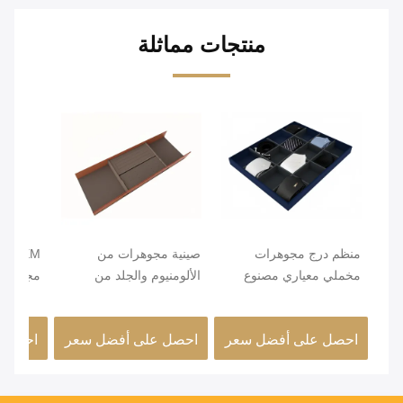
منتجات مماثلة
منظم درج مجوهرات
صينية مجوهرات من
OEM
مخملي معياري مصنوع
الألومنيوم والجلد من
مجوهرات
يدويًا، درج خزانة
Mjmhd، صواني مجوهرات
قابلة للتكديس للأدراج،
55x50mm
احصل على أفضل سعر
احصل على أفضل سعر
احصل 
مصنوعة يدويًا