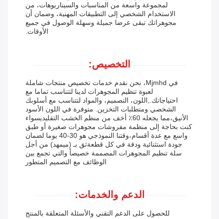
لمجموعة واسعة من المناسبات والسيناريوهات، من
الاستخدام الشخصي إلى التطبيقات المهنية، وضمان أن
مجوهراتك تبقى عرضا جميلة وسهلة الوصول في جميع
الأوقات.
التخصيص:
في Mjmhd، نحن نقدم خدمات تخصيص منتجات شاملة
لعبوة تنظيم المجوهرات لدينا لتتناسب تماما مع
احتياجاتك.,اللون، التصميم، والمواد لتتناسب مع أسلوبك
الشخصي ومتطلبات التخزين. متوفرة في اللون الأسود
الأنيق،مما يجعله 60٪ أخف من منظم الخشب التقليديسواء
كنت بحاجة إلى منظمة مفروشات مجوهرات صغيرة أو طبق
واسع مع عدة أقسام،وقتنا النموذجي هو 30-40 يوما لضمان
جودة استثنائية ودقة في كل قطعةثق بـ (ميمهد) من أجل
سلة تنظيم المجوهرات المصممة خصيصاً والتي تجمع بين
الوظائف مع التصميم المتطور
الدعم والخدمات:
للحصول على الدعم التقني والأسئلة المتعلقة بالمنتج