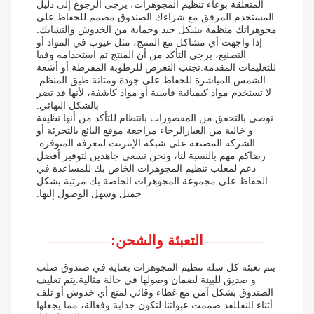
المتعلقة بوعاء تنظيم المجوهرات، يرجى الرجوع إلى دليل
المستخدم المرفق مع شراءك.الصندوق مصمم للحفاظ على
مجوهراتك منظمة بشكل جيد وحماية من الخدوش والتشابك.
إذا واجهت أي مشاكل مع المنتج، مثل عيوب في المواد أو
التصنيع، يرجى التأكد من أن المنتج تم استخدامه وفقا
للتعليمات المقدمة.تجنب التعرض للرطوبة المفرطة أو أشعة
الشمس المباشرة للحفاظ على جودة ومتانة طبق المنظم.
لا تستخدم مواد كيميائية قاسية أو مواد كاشفة، لأنها قد تضر
بالشكل النهائي.
نوصي بالتحقق من المقصورات بانتظام للتأكد من أنها نظيفة
و خالية من الغبارالرجاء مراجعة موقع البائع بالتجزئة أو
الشركة المصنعة على شبكة الإنترنت لمعرفة المتوفرة.
رضاكم مهم بالنسبة لنا، ونحن نسعى جاهدين لتوفير أفضل
دعم لمعلب تنظيم المجوهرات الخاص بك للمساعدة في
الحفاظ على مجموعة المجوهرات الخاصة بك مرتبة بشكل
جميل وسهل الوصول إليها.
التعبئة والشحن:
يتم تعبئة كل سلة تنظيم المجوهرات بعناية في صندوق صلب
و صديق للبيئة لضمان وصولها في حالة مثالية.يتم تغليف
الصندوق بشكل آمن مع غطاء وقائي لمنع أي خدوش أو تلف
أثناء النقللقد صممت عبواتنا لتكون جذابة وفعالة، مما يجعلها