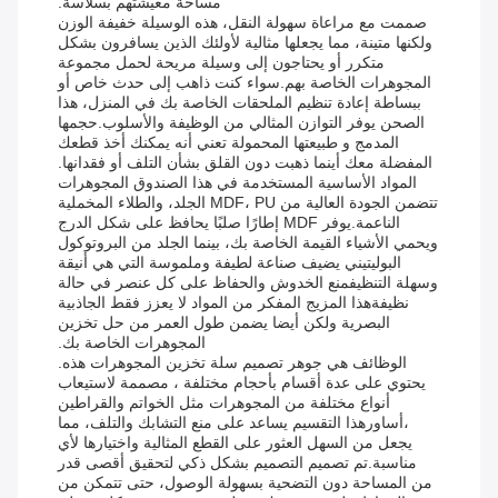
مساحة معيشتهم بسلاسة.
صممت مع مراعاة سهولة النقل، هذه الوسيلة خفيفة الوزن
ولكنها متينة، مما يجعلها مثالية لأولئك الذين يسافرون بشكل
متكرر أو يحتاجون إلى وسيلة مريحة لحمل مجموعة
المجوهرات الخاصة بهم.سواء كنت ذاهب إلى حدث خاص أو
ببساطة إعادة تنظيم الملحقات الخاصة بك في المنزل، هذا
الصحن يوفر التوازن المثالي من الوظيفة والأسلوب.حجمها
المدمج و طبيعتها المحمولة تعني أنه يمكنك أخذ قطعك
المفضلة معك أينما ذهبت دون القلق بشأن التلف أو فقدانها.
المواد الأساسية المستخدمة في هذا الصندوق المجوهرات
تتضمن الجودة العالية من MDF، PU الجلد، والطلاء المخملية
الناعمة.يوفر MDF إطارًا صلبًا يحافظ على شكل الدرج
ويحمي الأشياء القيمة الخاصة بك، بينما الجلد من البروتوكول
البوليتيني يضيف صناعة لطيفة وملموسة التي هي أنيقة
وسهلة التنظيفمنع الخدوش والحفاظ على كل عنصر في حالة
نظيفةهذا المزيج المفكر من المواد لا يعزز فقط الجاذبية
البصرية ولكن أيضا يضمن طول العمر من حل تخزين
المجوهرات الخاصة بك.
الوظائف هي جوهر تصميم سلة تخزين المجوهرات هذه.
يحتوي على عدة أقسام بأحجام مختلفة ، مصممة لاستيعاب
أنواع مختلفة من المجوهرات مثل الخواتم والقراطين
،أساورهذا التقسيم يساعد على منع التشابك والتلف، مما
يجعل من السهل العثور على القطع المثالية واختيارها لأي
مناسبة.تم تصميم التصميم بشكل ذكي لتحقيق أقصى قدر
من المساحة دون التضحية بسهولة الوصول، حتى تتمكن من