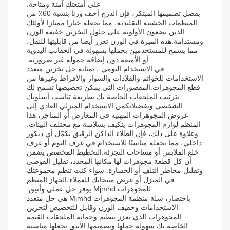
على أمتعتك آمنة ومتاحة.
بفضل تصميمها المبتكر، فإن الدرج أخف وزنا بنسبة 60٪ من
المنظمات الخشبية التقليدية، مما يجعله خيارا ممتازا لأولئك
الذين يضعون الأولوية على حلول التخزين خفيفة الوزن
ومستدامة.هذه الميزة في الوزن تعزز أيضا من قابليتها للنقل،
مما يسمح للمستخدمين بحملها بسهولة في الحقائب اليدوية
أو الأمتعة دون إضافة حمولة غير ضرورية.
في الاستخدام اليومي ، بمثابة حل تخزين متعدد
الاستخدامات للخواتم والقلادات والسوار والأقراط وغيرها من
قطع المجوهرات.المقصورات التي يمكن تخصيصها تسمح لك
بترتيب الملحقات الخاصة بك بطريقة تناسب أسلوبك
الشخصي وتفضيلاتكمن الاستخدام المنزلي العادي إلى
عروض المجوهرات المهنية في المعارض أو المتاجر، هذا
المنظم لوازم المجوهرات يتكيف بسلاسة مع مختلف البيئات.
وعلاوة على ذلك، فإن الطلاء الداكن الرقيق يكمّل أي ديكور
داخلي، مما يجعله مناسبًا للاستخدام في غرف النوم أو غرف
خلع الملابس أو مساحات التجزئة.التخطيط المخصص يضمن
أن كل قطعة مجوهرات لها مكانها المحدد، تقليل الفوضى
وتقليل مخاطر التلف أو الخسارة. سواء كنت تنظم مجموعتك
في المنزل أو عرض منتجاتك للعملاء،الجهاز المنظم
للمجوهرات Mjmhd يوفر حل عملي وأنيق.
باختصار، سلة منظمة المجوهرات Mjmhd هي حل متعدد
الاستخدامات وخفيف الوزن وقابل للتخصيص لتخزين
المجوهرات الذي يعزز تنظيم وحماية الملحقات القيمة
الخاصة بك.سهولة حملها وتصميمها الأنيق يجعلها مناسبة