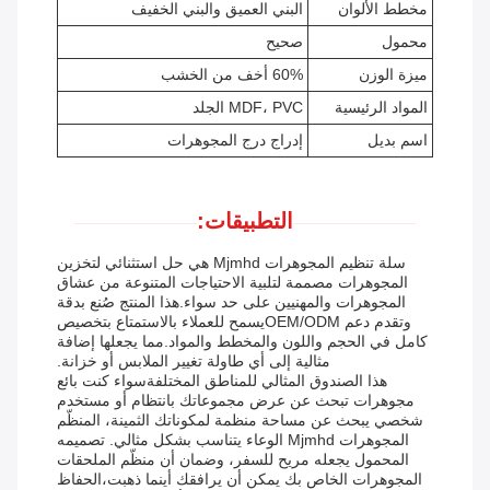
مخطط الألوان
البني العميق والبني الخفيف
محمول
صحيح
ميزة الوزن
60% أخف من الخشب
المواد الرئيسية
MDF، PVC الجلد
اسم بديل
إدراج درج المجوهرات
التطبيقات:
سلة تنظيم المجوهرات Mjmhd هي حل استثنائي لتخزين
المجوهرات مصممة لتلبية الاحتياجات المتنوعة من عشاق
المجوهرات والمهنيين على حد سواء.هذا المنتج صُنع بدقة
وتقدم دعم OEM/ODMيسمح للعملاء بالاستمتاع بتخصيص
كامل في الحجم واللون والمخطط والمواد.مما يجعلها إضافة
مثالية إلى أي طاولة تغيير الملابس أو خزانة.
هذا الصندوق المثالي للمناطق المختلفةسواء كنت بائع
مجوهرات تبحث عن عرض مجموعاتك بانتظام أو مستخدم
شخصي يبحث عن مساحة منظمة لمكوناتك الثمينة، المنظّم
المجوهرات Mjmhd الوعاء يتناسب بشكل مثالي. تصميمه
المحمول يجعله مريح للسفر، وضمان أن منظّم الملحقات
المجوهرات الخاص بك يمكن أن يرافقك أينما ذهبت،الحفاظ