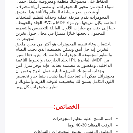
الحفاظ على مجموعتك منظمة ومعروضة بشكل جميل.
سواء كنت من محبي المجوهرات، أو مصمم أزياء محترف،
أو شخص يقدر ببساطة النظام والأناقة،هذا صندوق
المجوهرات يقدم طريقة عملية وجذابة لتنظيم الملحقات
الخاصة بكإن مزيجها من مواد MDF و PVC الجلد والخيوط ،
جنبا إلى جنب مع خيارات الألوان القابلة للتخصيص والتصميم
المحمول ، يجعلها خيارًا متميزًا في مجال حلول تخزين
المجوهرات.
باختصار، وعاء تنظيم المجوهرات هو أكثر من مجرد ملحق
التخزين ‬إنه حل أنيق ويمكن تخصيصه الذي يجلب النظام
والتطور لمجموعة المجوهرات الخاصة بك.مع بناءها المتين
من MDF، الفاخرة PU الجلد الخارجية، والخيوط الناعمة
الداخلية، ومقصورات مصممة بعناية، فإنه يوفر منزل آمن
وجذاب لمنتجاتك العزيزة.قابلية حمل الدرج يضمن أن
مجوهراتك يمكن أن تصاحبك أينما ذهبت، بينما خيار تخصيص
اللون الكامل يسمح لك بتخصيصه لذوقك الفريد وأسلوبك.و
تظهر مجوهراتك كل يوم.
الخصائص:
اسم المنتج: علبة تنظيم المجوهرات
الوقت المعتاد: 30-40 يوما
التطبيق الرئيسي: تجميع المجوهرات والساعات