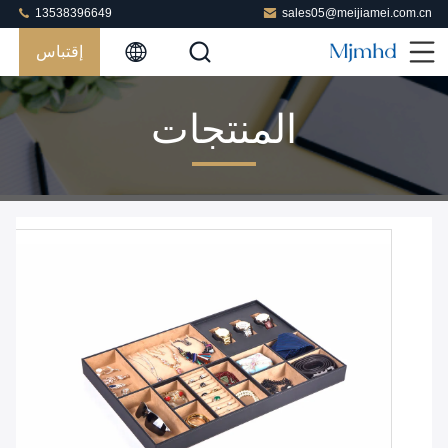
13538396649
sales05@meijiamei.com.cn
إقتباس
المنتجات