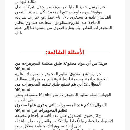
مثالية للهدايا.
نحن نرسل جميع الطلبات بسرعة من خلال شركات نقل
موثوقة مع معلومات تتبع المقدمة لكل شحنة. الشحن
القياسي عادة ما يستغرق 3-7 أيام عمل،مع خيارات سريعة
المتاحة عند الخروجسيقومون بمعالجة صندوق تنظيم
المجوهرات الخاص بك بعناية قصوى من مستودعنا إلى عتبة
بابك
الأسئلة الشائعة:
س1: من أي مواد مصنوعة طبق منظمة المجوهرات من
Mjmhd؟
الجواب: صُنع صندوق تنظيم المجوهرات من مادة عالية
الجودة ودائمة مصممة لحماية وتنظيم مجوهراتك بفعالية.
السؤال 2: أين يتم تصنيع طبق تنظيم المجوهرات من
Mjmhd؟
الجواب: سلة تنظيم المجوهرات من Mjmhd مصنوعة بفخر
في الصين.
السؤال 3: كم عدد المقصورات التي يحتوي عليها صندوق
تنظيم المجوهرات في Mjmhd؟
ج3: يحتوي الصندوق على عدة أقسام بأحجام مختلفة
لاستيعاب الخواتم والأقراط والقلادات والسوار، مما يساعدك
على إبقاء مجوهراتك منظمة بشكل جيد.