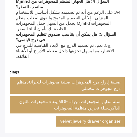
السؤال 4: هل الجهاز المنظم للمجوهرات من Mjmhd
مناسب للسفر؟
A4: على الرغم من أنه تم تصميمه بشكل أساسي للاستخدام
المنزلي ، إلا أن التصميم المدمج والقوي لمعلب منظم
المجوهرات Mjmhd يجعل من السهل حمل المجوهرات
الخاصة بك بأمان أثناء السفر.
السؤال 5: هل يمكن أن يتناسب صندوق تنظيم المجوهرات
في درج قياسي؟
ج5: نعم، تم تصميم الدرج مع الأبعاد القياسية للدرج في
الاعتبار، مما يسهل تخزينها داخل معظم الأدراج أو الأشياء
الفائقة.
Tags:
صينية إدراج درج المجوهرات,صينية مجوهرات للخزانة,منظم
درج مجوهرات مخملي
سلة تنظيم المجوهرات من الـ MDF,وعاء مجوهرات باللون
الداكن,سلة تخزين منظمة المجوهرات
velvet jewelry drawer organizer