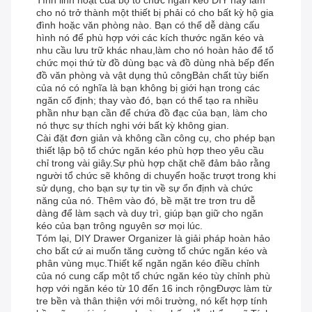
Tính linh hoạt của bộ tổ chức ngăn kéo DIY này làm
cho nó trở thành một thiết bị phải có cho bất kỳ hộ gia
đình hoặc văn phòng nào. Bạn có thể dễ dàng cấu
hình nó để phù hợp với các kích thước ngăn kéo và
nhu cầu lưu trữ khác nhau,làm cho nó hoàn hảo để tổ
chức mọi thứ từ đồ dùng bạc và đồ dùng nhà bếp đến
đồ văn phòng và vật dụng thủ côngBản chất tùy biến
của nó có nghĩa là bạn không bị giới hạn trong các
ngăn cố định; thay vào đó, bạn có thể tạo ra nhiều
phần như bạn cần để chứa đồ đạc của bạn, làm cho
nó thực sự thích nghi với bất kỳ không gian.
Cài đặt đơn giản và không cần công cụ, cho phép bạn
thiết lập bộ tổ chức ngăn kéo phù hợp theo yêu cầu
chỉ trong vài giây.Sự phù hợp chặt chẽ đảm bảo rằng
người tổ chức sẽ không di chuyển hoặc trượt trong khi
sử dụng, cho bạn sự tự tin về sự ổn định và chức
năng của nó. Thêm vào đó, bề mặt tre trơn tru dễ
dàng để làm sạch và duy trì, giúp bạn giữ cho ngăn
kéo của bạn trông nguyên sơ mọi lúc.
Tóm lại, DIY Drawer Organizer là giải pháp hoàn hảo
cho bất cứ ai muốn tăng cường tổ chức ngăn kéo và
phân vùng mục.Thiết kế ngăn ngăn kéo điều chỉnh
của nó cung cấp một tổ chức ngăn kéo tùy chỉnh phù
hợp với ngăn kéo từ 10 đến 16 inch rộngĐược làm từ
tre bền và thân thiện với môi trường, nó kết hợp tính