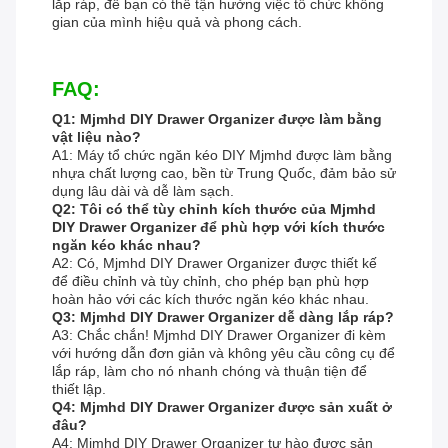
lắp ráp, để bạn có thể tận hưởng việc tổ chức không
gian của mình hiệu quả và phong cách.
FAQ:
Q1: Mjmhd DIY Drawer Organizer được làm bằng
vật liệu nào?
A1: Máy tổ chức ngăn kéo DIY Mjmhd được làm bằng
nhựa chất lượng cao, bền từ Trung Quốc, đảm bảo sử
dụng lâu dài và dễ làm sạch.
Q2: Tôi có thể tùy chỉnh kích thước của Mjmhd
DIY Drawer Organizer để phù hợp với kích thước
ngăn kéo khác nhau?
A2: Có, Mjmhd DIY Drawer Organizer được thiết kế
để điều chỉnh và tùy chỉnh, cho phép bạn phù hợp
hoàn hảo với các kích thước ngăn kéo khác nhau.
Q3: Mjmhd DIY Drawer Organizer dễ dàng lắp ráp?
A3: Chắc chắn! Mjmhd DIY Drawer Organizer đi kèm
với hướng dẫn đơn giản và không yêu cầu công cụ để
lắp ráp, làm cho nó nhanh chóng và thuận tiện để
thiết lập.
Q4: Mjmhd DIY Drawer Organizer được sản xuất ở
đâu?
A4: Mjmhd DIY Drawer Organizer tự hào được sản