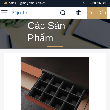
sales05@meijiamei.com.cn
13538396649
Trích Dẫn
Các Sản
Phẩm