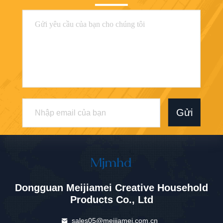
Gửi
Dongguan Meijiamei Creative Household
Products Co., Ltd
sales05@meijiamei.com.cn