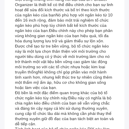
Organizer là thiết kế có thể điều chỉnh.cho bạn sự linh
hoạt để sửa đổi kích thước và bố trí theo kích thước
của ngăn kéo của bạnNó phù hợp với ngăn kéo từ 10
đến 16 inch rộng, đảm bảo một trải nghiệm tổ chức
ngăn kéo phù hợp tùy chỉnh bất kể kích thước của
ngăn kéo của bạn.Điều chỉnh này cho phép bạn phân
vùng không gian ngăn kéo của bạn hiệu quả, tối đa
hóa dung lượng lưu trữ và giảm thiểu sự lộn xộn.
Được chế tạo từ tre bền vững, bộ tổ chức ngăn kéo
này là một lựa chọn thân thiện với môi trường cho
người tiêu dùng có ý thức về môi trường.làm cho nó
trở thành một vật liệu bền vững cao giảm tác động
môi trường so với các tổ chức nhựa hoặc kim loại
truyền thốngNó không chỉ góp phần vào một hành
tinh xanh hơn, nhưng kết thúc tre tự nhiên cũng thêm
một thẩm mỹ ấm áp, hữu cơ cho không gian sống
hoặc làm việc của bạn.
Độ bền là một đặc điểm quan trọng khác của bộ tổ
chức ngăn kéo tùy chỉnh này.Điều này có nghĩa là bộ
chia ngăn kéo điều chỉnh của bạn sẽ vẫn vững chắc
và đáng tin cậy ngay cả khi sử dụng thường xuyên,
cung cấp tổ chức lâu dài mà không cần phải thay thế
thường xuyên.giữ đồ đạc của bạn tách biệt an toàn và
dễ tiếp cận.