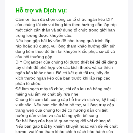
Hỗ trợ và Dịch vụ:
Cảm ơn bạn đã chọn công cụ tổ chức ngăn kéo DIY
của chúng tôi.xin vui lòng làm theo hướng dẫn lắp ráp
một cách cẩn thận và sử dụng tổ chức trong giới hạn
trọng lượng được khuyến cáo.
Nếu bạn gặp bất kỳ vấn đề nào trong quá trình lắp
ráp hoặc sử dụng, vui lòng tham khảo hướng dẫn sử
dụng kèm theo để tìm lời khuyên khắc phục sự cố và
câu hỏi thường gặp.
DIY Organizer của chúng tôi được thiết kế để dễ dàng
tùy chỉnh để phù hợp với các kích thước và sở thích
ngăn kéo khác nhau. Để có kết quả tối ưu, hãy đo
kích thước ngăn kéo của bạn trước khi lắp ráp các
phần tổ chức.
Để làm sạch máy tổ chức, chỉ cần lau nó bằng một
miếng vải ẩm và chất tẩy rửa nhẹ.
Chúng tôi cam kết cung cấp hỗ trợ và dịch vụ kỹ thuật
xuất sắc. Nếu bạn cần thêm hỗ trợ, vui lòng truy cập
trang web của chúng tôi để có hướng dẫn chi tiết,
hướng dẫn video và các tài nguyên bổ sung.
Sự hài lòng của bạn là quan trọng đối với chúng tôi.
Nếu bạn gặp bất kỳ khiếm khuyết hoặc vấn đề về chất
lượng, vui lòng tham khảo chính sách bảo hành của