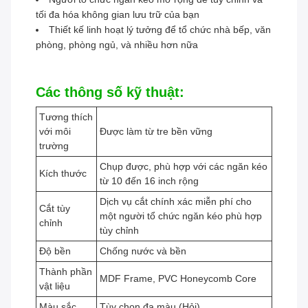
tối đa hóa không gian lưu trữ của bạn
Thiết kế linh hoạt lý tưởng để tổ chức nhà bếp, văn
phòng, phòng ngủ, và nhiều hơn nữa
Các thông số kỹ thuật:
Tương thích
với môi
Được làm từ tre bền vững
trường
Chụp được, phù hợp với các ngăn kéo
Kích thước
từ 10 đến 16 inch rộng
Dịch vụ cắt chính xác miễn phí cho
Cắt tùy
một người tổ chức ngăn kéo phù hợp
chỉnh
tùy chỉnh
Độ bền
Chống nước và bền
Thành phần
MDF Frame, PVC Honeycomb Core
vật liệu
Màu sắc
Tùy chọn đa màu (Hỏi)