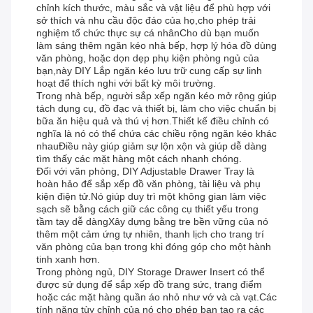
chỉnh kích thước, màu sắc và vật liệu để phù hợp với
sở thích và nhu cầu độc đáo của họ,cho phép trải
nghiệm tổ chức thực sự cá nhânCho dù bạn muốn
làm sáng thêm ngăn kéo nhà bếp, hợp lý hóa đồ dùng
văn phòng, hoặc dọn dẹp phụ kiện phòng ngủ của
bạn,này DIY Lắp ngăn kéo lưu trữ cung cấp sự linh
hoạt để thích nghi với bất kỳ môi trường.
Trong nhà bếp, người sắp xếp ngăn kéo mở rộng giúp
tách dụng cụ, đồ đạc và thiết bị, làm cho việc chuẩn bị
bữa ăn hiệu quả và thú vị hơn.Thiết kế điều chỉnh có
nghĩa là nó có thể chứa các chiều rộng ngăn kéo khác
nhauĐiều này giúp giảm sự lộn xộn và giúp dễ dàng
tìm thấy các mặt hàng một cách nhanh chóng.
Đối với văn phòng, DIY Adjustable Drawer Tray là
hoàn hảo để sắp xếp đồ văn phòng, tài liệu và phụ
kiện điện tử.Nó giúp duy trì một không gian làm việc
sạch sẽ bằng cách giữ các công cụ thiết yếu trong
tầm tay dễ dàngXây dựng bằng tre bền vững của nó
thêm một cảm ứng tự nhiên, thanh lịch cho trang trí
văn phòng của bạn trong khi đóng góp cho một hành
tinh xanh hơn.
Trong phòng ngủ, DIY Storage Drawer Insert có thể
được sử dụng để sắp xếp đồ trang sức, trang điểm
hoặc các mặt hàng quần áo nhỏ như vớ và cà vạt.Các
tính năng tùy chỉnh của nó cho phép bạn tạo ra các