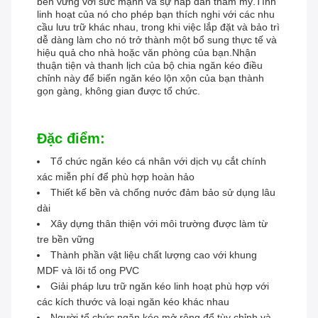
bền vững với sức mạnh và sự hấp dẫn thẩm mỹ.Tính
linh hoạt của nó cho phép bạn thích nghi với các nhu
cầu lưu trữ khác nhau, trong khi việc lắp đặt và bảo trì
dễ dàng làm cho nó trở thành một bổ sung thực tế và
hiệu quả cho nhà hoặc văn phòng của bạn.Nhận
thuận tiện và thanh lịch của bộ chia ngăn kéo điều
chỉnh này để biến ngăn kéo lộn xộn của bạn thành
gọn gàng, không gian được tổ chức.
Đặc điểm:
Tổ chức ngăn kéo cá nhân với dịch vụ cắt chính
xác miễn phí để phù hợp hoàn hảo
Thiết kế bền và chống nước đảm bảo sử dụng lâu
dài
Xây dựng thân thiện với môi trường được làm từ
tre bền vững
Thành phần vật liệu chất lượng cao với khung
MDF và lõi tổ ong PVC
Giải pháp lưu trữ ngăn kéo linh hoạt phù hợp với
các kích thước và loại ngăn kéo khác nhau
Người tổ chức ngăn kéo mở rộng để tùy chỉnh và