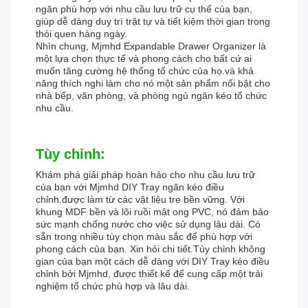
ngăn phù hợp với nhu cầu lưu trữ cụ thể của bạn,
giúp dễ dàng duy trì trật tự và tiết kiệm thời gian trong
thói quen hàng ngày.
Nhìn chung, Mjmhd Expandable Drawer Organizer là
một lựa chọn thực tế và phong cách cho bất cứ ai
muốn tăng cường hệ thống tổ chức của họ.và khả
năng thích nghi làm cho nó một sản phẩm nổi bật cho
nhà bếp, văn phòng, và phòng ngủ ngăn kéo tổ chức
nhu cầu.
Tùy chỉnh:
Khám phá giải pháp hoàn hảo cho nhu cầu lưu trữ
của bạn với Mjmhd DIY Tray ngăn kéo điều
chỉnh.được làm từ các vật liệu tre bền vững. Với
khung MDF bền và lõi ruồi mật ong PVC, nó đảm bảo
sức mạnh chống nước cho việc sử dụng lâu dài. Có
sẵn trong nhiều tùy chọn màu sắc để phù hợp với
phong cách của bạn. Xin hỏi chi tiết.Tùy chỉnh không
gian của bạn một cách dễ dàng với DIY Tray kéo điều
chỉnh bởi Mjmhd, được thiết kế để cung cấp một trải
nghiệm tổ chức phù hợp và lâu dài.