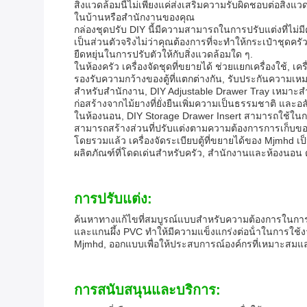
สิ่งแวดล้อมนี้ไม่เพียงแค่ส่งเสริมความรับผิดชอบต่อสิ่งแ
ในบ้านหรือสํานักงานของคุณ
กล่องชุดปรับ DIY นี้มีความสามารถในการปรับแต่งที่ไ
เป็นส่วนตัวจริงไม่ว่าคุณต้องการที่จะทําให้กระเป๋าชุด
ยืดหยุ่นในการปรับตัวให้กับสิ่งแวดล้อมใด ๆ.
ในห้องครัว เครื่องจัดชุดที่ขยายได้ ช่วยแยกเครื่องใ
รองรับความกว้างของตู้ที่แตกต่างกัน, รับประกันความเหมาะส
สําหรับสํานักงาน, DIY Adjustable Drawer Tray เหมาะสํา
ก่อสร้างจากไม้ยางที่ยั่งยืนเพิ่มความเป็นธรรมชาติ และอ
ในห้องนอน, DIY Storage Drawer Insert สามารถใช้ในการจั
สามารถสร้างส่วนที่ปรับแต่งตามความต้องการการเก็บของ
โดยรวมแล้ว เครื่องจัดระเบียบตู้ที่ขยายได้ของ Mjmhd เป
ผลิตภัณฑ์ที่โดดเด่นสําหรับครัว, สํานักงานและห้องนอน
การปรับแต่ง:
ค้นหาทางแก้ไขที่สมบูรณ์แบบสําหรับความต้องการในการเก็
และแกนผึ้ง PVC ทําให้มีความแข็งแกร่งต่อน้ําในการใช้ง
Mjmhd, ออกแบบเพื่อให้ประสบการณ์องค์กรที่เหมาะสม
การสนับสนุนและบริการ: