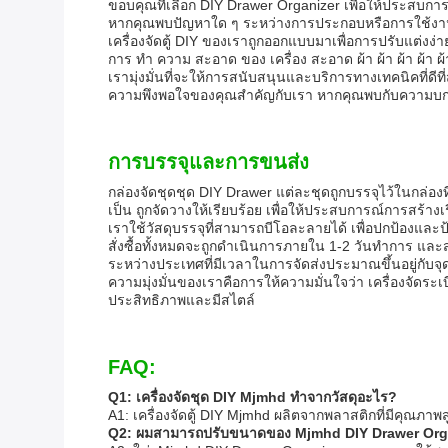
ขอบคุณที่เลือก DIY Drawer Organizer เพื่อให้ประสบกา
หากคุณพบปัญหาใด ๆ ระหว่างการประกอบหรือการใช้งาน, ก
เครื่องจัดตู้ DIY ของเราถูกออกแบบมาเพื่อการปรับแต่งง่
การ ทํา ความ สะอาด ของ เครื่อง สะอาด ผ้า ผ้า ผ้า ผ้า ผ้า ผ้
เรามุ่งมั่นที่จะให้การสนับสนุนและบริการทางเทคนิคที่ดีท
ความพึงพอใจของคุณสําคัญกับเรา หากคุณพบกับความบกพ
การบรรจุและการขนส่ง
กล่องจัดชุดชุด DIY Drawer แต่ละชุดถูกบรรจุไว้ในกล่อง
เป็น ถูกจัดวางให้เรียบร้อย เพื่อให้ประสบการณ์การสร้างเ
เราใช้วัสดุบรรจุที่สามารถบีโอละลายได้ เพื่อปกป้องและ
สั่งซื้อทั้งหมดจะถูกดําเนินการภายใน 1-2 วันทําการ และส่
ระหว่างประเทศที่มีเวลาในการจัดส่งประมาณขึ้นอยู่กับจ
ความมุ่งมั่นของเราคือการให้ความมั่นใจว่า เครื่องจัดร
ประสิทธิภาพและมีสไตล์
FAQ:
Q1: เครื่องจัดชุด DIY Mjmhd ทําจากวัสดุอะไร?
A1: เครื่องจัดตู้ DIY Mjmhd ผลิตจากพลาสติกที่มีคุณ
Q2: ผมสามารถปรับขนาดของ Mjmhd DIY Drawer Organiz