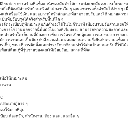
้การเปลี่ยนบ่อย การสร้างที่แข็งแกร่งของมันทําให้การแบ่งแยกมั่นคงการเก็
่งที่ต้องมีสําหรับบ้านหรือสํานักงานใด ๆ คุณสามารถตั้งค่ามันได้ง่าย ๆ 
ั้งแต่เครื่องใช้เงิน และอุปกรณ์ครัวลักษณะที่สามารถปรับแต่งได้ หมายควา
นที่ปรับปรุงได้จริงสําหรับพื้นที่ใด ๆ.
การจัดระเบียบตู้ที่เหมาะสมกับตัวเองได้ในไม่กี่วินาที เพียงปรับปรับส่วนแย
ว่างการใช้งานนอกจากนี้พื้นผิวไม้ยางที่เรียบง่าย สามารถทําความสะอาดและบ
สําหรับใครก็ตามที่ต้องการเพิ่มการจัดระเบียบตู้และการแบ่งของการออกแบบส่ว
วผลิตจากไม้ยาวนานและเป็นมิตรกับสิ่งแวดล้อม ผสมผสานความยั่งยืนกับความ
็บ, ขณะที่การติดตั้งและบํารุงรักษาที่ง่าย ทําให้มันเป็นส่วนเสริมที่ใช้
อเปลี่ยนตู้ที่วุ่นวายของคุณให้เรียบร้อย, สถานที่ที่จัด
 เพื่อให้เหมาะสม
 ยาวนาน
VC
ะประเภทตู้ต่าง ๆ
บของให้มากที่สุด
ียบ ห้องครัว, สํานักงาน, ห้อง นอน, และอื่น ๆ