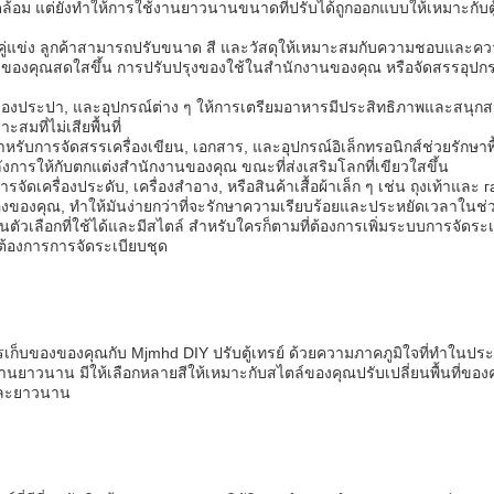
วดล้อม แต่ยังทําให้การใช้งานยาวนานขนาดที่ปรับได้ถูกออกแบบให้เหมาะกับตู้
ม่มีคู่แข่ง ลูกค้าสามารถปรับขนาด สี และวัสดุให้เหมาะสมกับความชอบแล
ครัวของคุณสดใสขึ้น การปรับปรุงของใช้ในสํานักงานของคุณ หรือจัดสรรอุปก
ช้, เครื่องประปา, และอุปกรณ์ต่าง ๆ ให้การเตรียมอาหารมีประสิทธิภาพและ
มที่ไม่เสียพื้นที่
หรับการจัดสรรเครื่องเขียน, เอกสาร, และอุปกรณ์อิเล็กทรอนิกส์ช่วยรักษาพื
ลังการให้กับตกแต่งสํานักงานของคุณ ขณะที่ส่งเสริมโลกที่เขียวใสขึ้น
ดเครื่องประดับ, เครื่องสําอาง, หรือสินค้าเสื้อผ้าเล็ก ๆ เช่น ถุงเท้าและ 
ของคุณ, ทําให้มันง่ายกว่าที่จะรักษาความเรียบร้อยและประหยัดเวลาในช่
็นตัวเลือกที่ใช้ได้และมีสไตล์ สําหรับใครก็ตามที่ต้องการเพิ่มระบบการจัด
 ต้องการการจัดระเบียบชุด
บของของคุณกับ Mjmhd DIY ปรับตู้เทรย์ ด้วยความภาคภูมิใจที่ทําในประเทศ
านยาวนาน มีให้เลือกหลายสีให้เหมาะกับสไตล์ของคุณปรับเปลี่ยนพื้นที่ของ
และยาวนาน