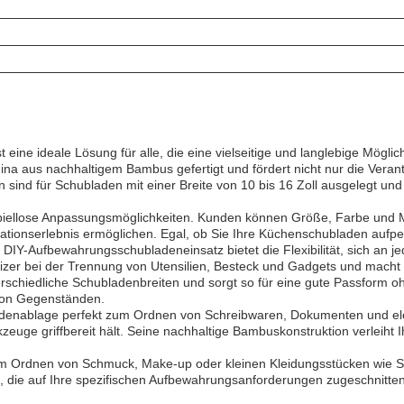
eine ideale Lösung für alle, die eine vielseitige und langlebige Mögli
hina aus nachhaltigem Bambus gefertigt und fördert nicht nur die Veran
sind für Schubladen mit einer Breite von 10 bis 16 Zoll ausgelegt und 
spiellose Anpassungsmöglichkeiten. Kunden können Größe, Farbe und Mat
sationserlebnis ermöglichen. Egal, ob Sie Ihre Küchenschubladen aufp
DIY-Aufbewahrungsschubladeneinsatz bietet die Flexibilität, sich an
nizer bei der Trennung von Utensilien, Besteck und Gadgets und macht
erschiedliche Schubladenbreiten und sorgt so für eine gute Passform 
 von Gegenständen.
bladenablage perfekt zum Ordnen von Schreibwaren, Dokumenten und el
zeuge griffbereit hält. Seine nachhaltige Bambuskonstruktion verleiht I
m Ordnen von Schmuck, Make-up oder kleinen Kleidungsstücken wie 
 die auf Ihre spezifischen Aufbewahrungsanforderungen zugeschnitten s