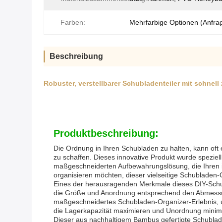
Farben:
Mehrfarbige Optionen (Anfra
Beschreibung
Robuster, verstellbarer Schubladenteiler mit schnel
Produktbeschreibung:
Die Ordnung in Ihren Schubladen zu halten, kann oft
zu schaffen. Dieses innovative Produkt wurde speziel
maßgeschneiderten Aufbewahrungslösung, die Ihren i
organisieren möchten, dieser vielseitige Schubladen-Or
Eines der herausragenden Merkmale dieses DIY-Schublad
die Größe und Anordnung entsprechend den Abmessunge
maßgeschneidertes Schubladen-Organizer-Erlebnis, un
die Lagerkapazität maximieren und Unordnung minim
Dieser aus nachhaltigem Bambus gefertigte Schublad