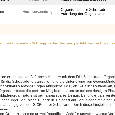
Organisation der Schubladen,
ge)
Hauptverwendung:
Aufteilung der Gegenstände
l zu installierenden Schnappverbindungen, perfekt für die Organi
 eine entmutigende Aufgabe sein, aber mit dem DIY-Schubladen-Organi
l für die Schubladenorganisation und die Unterteilung von Gegenständen
ndividuellen Anforderungen entspricht. Egal, ob Sie Küchenutensilie
ganizer bietet die perfekte Möglichkeit, alles an seinem richtigen Plat
enorganisators ist sein anpassbares Design. Es fungiert als verstellb
n Ihrer Schublade zu ändern. Es passt auf Schubladen mit einer Breit
abhängig von der Größe Ihrer Schublade. Durch diese Einstellbarkeit 
ieren.
en-Organizer ist eine umweltfreundliche Wahl für umweltbewusste Verb