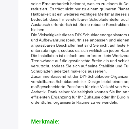
seine Erneuerbarkeit bekannt, was es zu einem äußer
reduziert. Es trägt nicht nur zu einem grüneren Plan
Haltbarkeit ist ein weiteres wichtiges Merkmal diese
bedeutet, dass Ihr verstellbarer Schubladenteiler auc
Austausch erforderlich ist. Seine robuste Konstruktio
bleiben.
Die Vielseitigkeit dieses DIY-Schubladenorganisator
und Aufbewahrungsbedürfnisse anpassen und eignen s
anpassbaren Beschaffenheit sind Sie nicht auf feste F
unterzubringen, sodass es sich wirklich an jeden Rau
Die Installation ist einfach und erfordert kein Werk
Trennwände auf die gewünschte Breite ein und schieb
verrutscht, sodass Sie sich auf seine Stabilität und F
Schubladen jederzeit makellos aussehen.
Zusammenfassend ist der DIY-Schubladen-Organizer d
verstellbares Schubladenteiler-Design bietet einen an
maßgeschneiderte Passform für eine Vielzahl von An
Ästhetik. Dank seiner Vielseitigkeit können Sie ihn 
effizienten Ergänzung für Ihr Zuhause oder Ihr Büro 
ordentliche, organisierte Räume zu verwandeln.
Merkmale: