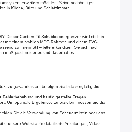
ationssystem erweitern möchten. Seine nachhaltigen
ion in Küche, Büro und Schlafzimmer.
Y. Dieser Custom Fit Schubladenorganizer wird stolz in
tattet mit einem stabilen MDF-Rahmen und einem PVC-
ssend zu Ihrem Stil – bitte erkundigen Sie sich nach
r ein maßgeschneidertes und dauerhaftes
t zu gewährleisten, befolgen Sie bitte sorgfältig die
ur Fehlerbehebung und häufig gestellte Fragen.
rt. Um optimale Ergebnisse zu erzielen, messen Sie die
rmeiden Sie die Verwendung von Scheuermitteln oder das
tte unsere Website für detaillierte Anleitungen, Video-