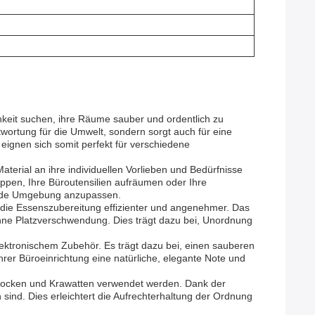
chkeit suchen, ihre Räume sauber und ordentlich zu
twortung für die Umwelt, sondern sorgt auch für eine
eignen sich somit perfekt für verschiedene
erial an ihre individuellen Vorlieben und Bedürfnisse
eppen, Ihre Büroutensilien aufräumen oder Ihre
 jede Umgebung anzupassen.
 die Essenszubereitung effizienter und angenehmer. Das
ohne Platzverschwendung. Dies trägt dazu bei, Unordnung
ektronischem Zubehör. Es trägt dazu bei, einen sauberen
hrer Büroeinrichtung eine natürliche, elegante Note und
Socken und Krawatten verwendet werden. Dank der
ind. Dies erleichtert die Aufrechterhaltung der Ordnung