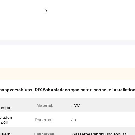
chnappverschluss
,
DIY-Schubladenorganisator
,
schnelle Installatio
Material:
PVC
tungen
ubladen
Dauerhaft:
Ja
 Zoll
lkern
Haltbarkeit:
Wasserbeständig und robust