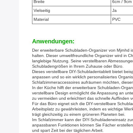
Breite
6cm / 9cm
Vielseitig
Ja
Material
PVC
Anwendungen:
Der erweiterbare Schubladen-Organizer von Mjmhd ist 
halten. Dieser umweltfreundliche Organizer wird in C
langlebige Nutzung. Seine verstellbaren Abmessungen 
Schubladengrößen in Ihrem Zuhause oder Büro.
Dieses verstellbare DIY-Schubladentablett bietet bei
anpassen und so ein wirklich personalisiertes Organi
Schlafzimmeraccessoires aufräumen möchten, dieser 
In der Küche hilft der erweiterbare Schubladen-Orga
verstellbare Design ermöglicht die Anpassung an unt
zu vermeiden und erleichtert das schnelle Auffinden
Für das Büro eignet sich die DIY-verstellbare Schu
Arbeitsplatz zu gewährleisten, indem es wichtige Werk
trägt gleichzeitig zu einem grüneren Planeten bei.
Im Schlafzimmer kann der DIY-Schubladeneinsatz zu
anpassbaren Funktionen können Sie Fächer erstellen,
und spart Zeit bei der täglichen Arbeit.