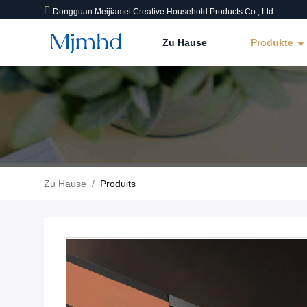
Dongguan Meijiamei Creative Household Products Co., Ltd
Zu Hause
Produkte
Zu Hause
/
Produits