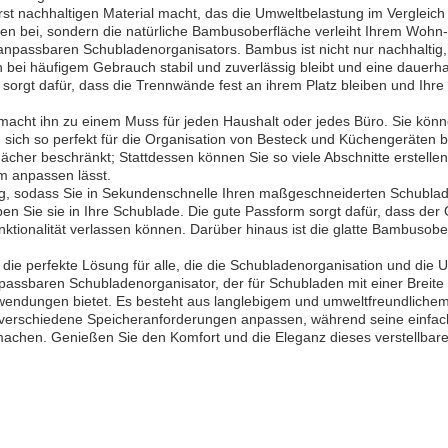
st nachhaltigen Material macht, das die Umweltbelastung im Vergleich
eten bei, sondern die natürliche Bambusoberfläche verleiht Ihrem Wohn
s anpassbaren Schubladenorganisators. Bambus ist nicht nur nachhaltig,
h bei häufigem Gebrauch stabil und zuverlässig bleibt und eine dauerha
n sorgt dafür, dass die Trennwände fest an ihrem Platz bleiben und Ihr
s macht ihn zu einem Muss für jeden Haushalt oder jedes Büro. Sie k
ich so perfekt für die Organisation von Besteck und Küchengeräten b
ächer beschränkt; Stattdessen können Sie so viele Abschnitte erstellen
m anpassen lässt.
zeug, sodass Sie in Sekundenschnelle Ihren maßgeschneiderten Schublad
en Sie sie in Ihre Schublade. Die gute Passform sorgt dafür, dass der
unktionalität verlassen können. Darüber hinaus ist die glatte Bambusobe
ie perfekte Lösung für alle, die die Schubladenorganisation und die
passbaren Schubladenorganisator, der für Schubladen mit einer Breite v
wendungen bietet. Es besteht aus langlebigem und umweltfreundlichem
an verschiedene Speicheranforderungen anpassen, während seine einfach
machen. Genießen Sie den Komfort und die Eleganz dieses verstellbare