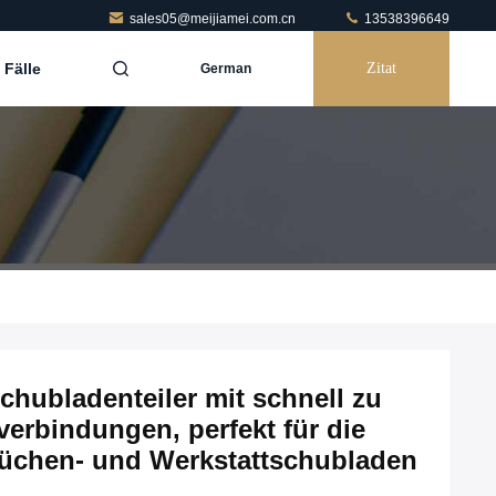
sales05@meijiamei.com.cn
13538396649
Fälle
Zitat
German
Schubladenteiler mit schnell zu
erbindungen, perfekt für die
Küchen- und Werkstattschubladen