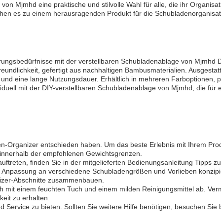
von Mjmhd eine praktische und stilvolle Wahl für alle, die ihr Organis
chen es zu einem herausragenden Produkt für die Schubladenorganisat
rungsbedürfnisse mit der verstellbaren Schubladenablage von Mjmhd DI
tfreundlichkeit, gefertigt aus nachhaltigen Bambusmaterialien. Ausges
nd eine lange Nutzungsdauer. Erhältlich in mehreren Farboptionen, pa
viduell mit der DIY-verstellbaren Schubladenablage von Mjmhd, die fü
n-Organizer entschieden haben. Um das beste Erlebnis mit Ihrem Produk
innerhalb der empfohlenen Gewichtsgrenzen.
treten, finden Sie in der mitgelieferten Bedienungsanleitung Tipps z
e Anpassung an verschiedene Schubladengrößen und Vorlieben konzipie
nizer-Abschnitte zusammenbauen.
ch mit einem feuchten Tuch und einem milden Reinigungsmittel ab. Ve
eit zu erhalten.
 Service zu bieten. Sollten Sie weitere Hilfe benötigen, besuchen Sie bi