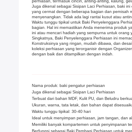
perhiasan, termasuk cincin, anting-anting, kalung, g
Juga dikenal sebagai Sisipan Laci Perhiasan, baki i
yang cermat dengan beberapa bagian dan pemisah mem
menyenangkan. Tidak ada lagi rantai kusut atau anti
Waktu tunggu tipikal untuk Baki Penyelenggara Perhi
bagian. Hal ini memastikan Anda menerima produk ya
ini atau mencari hadiah yang sempurna untuk orang ya
Singkatnya, Baki Penyelenggara Perhiasan ini memad
Konstruksinya yang ringan, mudah dibawa, dan desa
koleksi perhiasan yang terorganisir dengan Organize
dengan baik dan ditampilkan dengan indah.
Nama produk: baki pengatur perhiasan
Juga dikenal sebagai Sisipan Laci Perhiasan
Terbuat dari bahan MDF, Kulit PU, dan Beludru berkual
Ukuran, warna, tata letak, dan bahan dapat disesua
Waktu tunggu tipikal: 30-40 hari
Ideal untuk menyimpan perhiasan, jam tangan, dan a
Memiliki banyak kompartemen untuk penyimpanan ter
Berfungsi sebagai Baki Pembagi Perhiasan untuk m