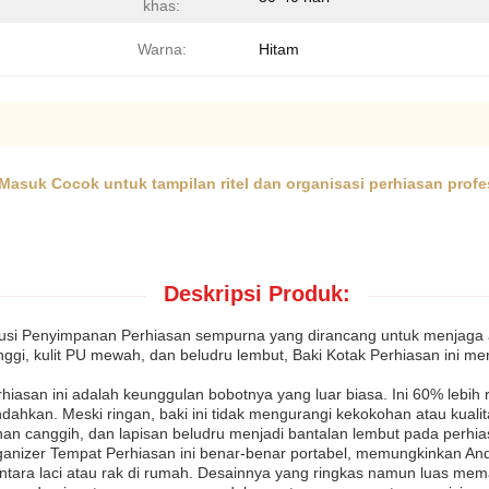
khas:
Warna:
Hitam
Masuk Cocok untuk tampilan ritel dan organisasi perhiasan profe
Deskripsi Produk:
usi Penyimpanan Perhiasan sempurna yang dirancang untuk menjaga 
inggi, kulit PU mewah, dan beludru lembut, Baki Kotak Perhiasan ini
rhiasan ini adalah keunggulan bobotnya yang luar biasa. Ini 60% lebih
hkan. Meski ringan, baki ini tidak mengurangi kekokohan atau kuali
n canggih, dan lapisan beludru menjadi bantalan lembut pada perhia
rganizer Tempat Perhiasan ini benar-benar portabel, memungkinkan 
ntara laci atau rak di rumah. Desainnya yang ringkas namun luas m