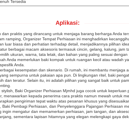
Penuh Tersedia
Aplikasi:
n dan praktis yang dirancang untuk menjaga barang berharga Anda ter
hitam ramping, Organizer Tempat Perhiasan ini menghadirkan kecangg
an luar biasa dan perhatian terhadap detail, menjadikannya pilihan ide
ur berbagai macam aksesoris termasuk cincin, gelang, kalung, jam tan
lih ukuran, warna, tata letak, dan bahan yang paling sesuai denga
pakah Anda memerlukan baki kompak untuk ruangan kecil atau wadah ya
pesifik Anda.
berbagai kesempatan dan skenario. Di rumah, ini membantu menjaga a
ng sempurna untuk pakaian apa pun. Di lingkungan ritel, baki pengat
 dan teratur. Selain itu, ini adalah pilihan yang sangat baik untuk
nting.
stylish, Baki Organizer Perhiasan Mjmhd juga cocok untuk keperluan 
i libur, menawarkan kepada penerima cara praktis namun mewah untuk
harapkan pengiriman tepat waktu atas pesanan khusus yang disesuaik
 Baki Pembagi Perhiasan, dan Penyelenggara Pajangan Perhiasan mema
g ingin mengatur dan memamerkan perhiasan, jam tangan, dan aksesori
njang, sementara lapisan hitamnya yang elegan melengkapi gaya dek