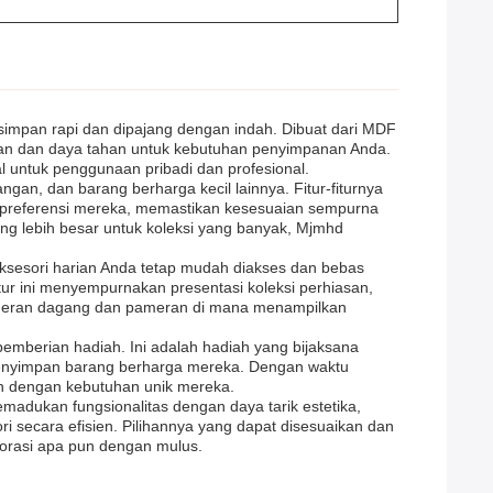
simpan rapi dan dipajang dengan indah. Dibuat dari MDF
ihan dan daya tahan untuk kebutuhan penyimpanan Anda.
al untuk penggunaan pribadi dan profesional.
gan, dan barang berharga kecil lainnya. Fitur-fiturnya
n preferensi mereka, memastikan kesesuaian sempurna
ng lebih besar untuk koleksi yang banyak, Mjmhd
ksesori harian Anda tetap mudah diakses dan bebas
ur ini menyempurnakan presentasi koleksi perhiasan,
 pameran dagang dan pameran di mana menampilkan
pemberian hadiah. Ini adalah hadiah yang bijaksana
 menyimpan barang berharga mereka. Dengan waktu
an dengan kebutuhan unik mereka.
dukan fungsionalitas dengan daya tarik estetika,
 secara efisien. Pilihannya yang dapat disesuaikan dan
orasi apa pun dengan mulus.