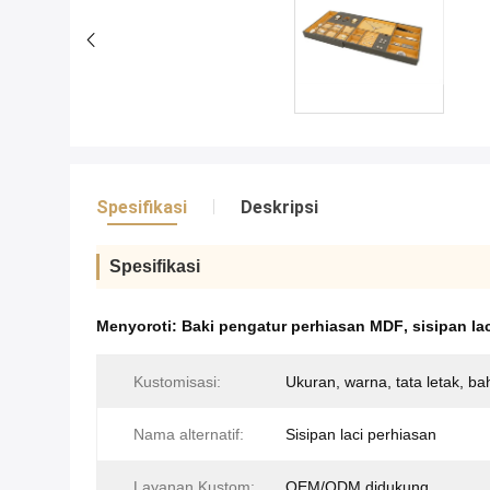
Spesifikasi
Deskripsi
Spesifikasi
Menyoroti:
Baki pengatur perhiasan MDF
,
sisipan la
Kustomisasi:
Ukuran, warna, tata letak, b
Nama alternatif:
Sisipan laci perhiasan
Layanan Kustom:
OEM/ODM didukung