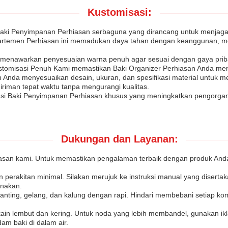
Kustomisasi:
ki Penyimpanan Perhiasan serbaguna yang dirancang untuk menjaga a
ompartemen Perhiasan ini memadukan daya tahan dengan keanggunan, 
d menawarkan penyesuaian warna penuh agar sesuai dengan gaya priba
stomisasi Penuh Kami memastikan Baki Organizer Perhiasan Anda menja
a menyesuaikan desain, ukuran, dan spesifikasi material untuk mem
riman tepat waktu tanpa mengurangi kualitas.
lusi Baki Penyimpanan Perhiasan khusus yang meningkatkan pengorgan
Dukungan dan Layanan:
iasan kami. Untuk memastikan pengalaman terbaik dengan produk Anda,
perakitan minimal. Silakan merujuk ke instruksi manual yang diserta
nakan.
, anting, gelang, dan kalung dengan rapi. Hindari membebani setiap 
kain lembut dan kering. Untuk noda yang lebih membandel, gunakan i
m baki di dalam air.