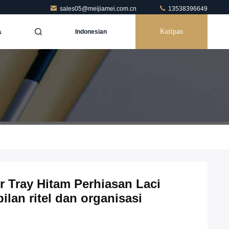
sales05@meijiamei.com.cn
13538396649
s
Kutipan
Indonesian
 Tray Hitam Perhiasan Laci
lan ritel dan organisasi