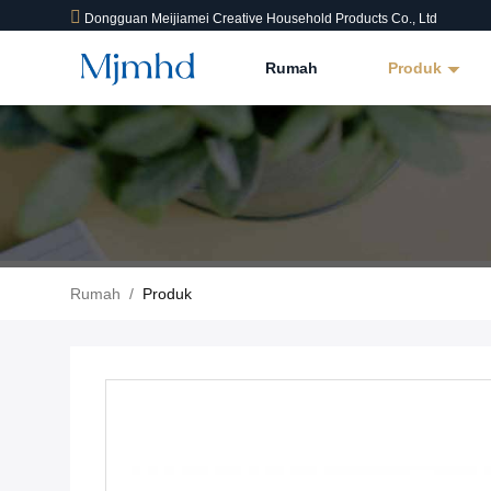
Dongguan Meijiamei Creative Household Products Co., Ltd
Rumah
Produk
Rumah
/
Produk