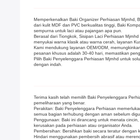
Memperkenalkan Baki Organizer Perhiasan Mjmhd, Ba
dari kulit MDF dan PVC berkualitas tinggi, Baki K
sempurna untuk laci atau pajangan apa pun.
Berasal dari Tiongkok, Sisipan Laci Perhiasan Mjmh
menyukai warna klasik atau warna cerah, layanan Ku
Kami mendukung layanan OEM/ODM, memungkinkan And
pesanan khusus adalah 30-40 hari, memastikan pengi
Pilih Baki Penyelenggara Perhiasan Mjmhd untuk so
dengan indah.
Terima kasih telah memilih Baki Penyelenggara Perh
pemeliharaan yang benar.
Perakitan: Baki Penyelenggara Perhiasan memerlukan 
semua bagian terhubung dengan aman sebelum digu
Penggunaan: Baki ini dirancang untuk menata cincin
kerusakan pada perhiasan atau organisator Anda.
Pembersihan: Bersihkan baki secara teratur dengan 
Hindari menggunakan pembersih abrasif atau merenda