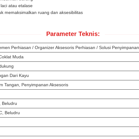
laci atau etalase
k memaksimalkan ruang dan aksesibilitas
Parameter Teknis:
men Perhiasan / Organizer Aksesoris Perhiasan / Solusi Penyimpana
 Coklat Muda
dukung
ngan Dari Kayu
am Tangan, Penyimpanan Aksesoris
, Beludru
C, Beludru