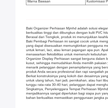
Warna Bawaan
Kustomisasi 
Baki Organizer Perhiasan Mjmhd adalah solusi elega
berkualitas tinggi dan dibungkus dengan kulit PVC 
Berasal dari Tiongkok, produk ini menunjukkan keahli
Baki Pembagi Perhiasan ini sangat cocok untuk mengat
yang dapat disesuaikan memungkinkan pengguna memi
untuk lemari, laci, atau lemari pajangan apa pun. A
menawarkan fleksibilitas untuk memenuhi kebutuhan s
Organizer Display Perhiasan sangat berguna dalam 
kusut, sehingga memudahkan Anda memilih pakaian ya
menarik pelanggan dengan penampilannya yang bersih
produk Anda secara profesional dan rapi sangatlah pe
Berkat konstruksinya yang kokoh dan desainnya yang 
untuk ulang tahun, hari jadi, pernikahan, atau har
tunggu rata-rata 30-40 hari, pelanggan dapat meng
Singkatnya, Penyelenggara Tempat Perhiasan Mjmhd,
menjadikannya sangat diperlukan bagi siapa pun yan
bahan berkualitas memastikan penggunaan jangka pa