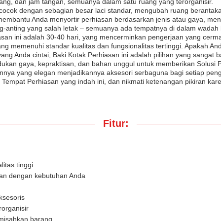
elang, dan jam tangan, semuanya dalam satu ruang yang terorganisir.
ni cocok dengan sebagian besar laci standar, mengubah ruang berantaka
bantu Anda menyortir perhiasan berdasarkan jenis atau gaya, menjadi
ng-anting yang salah letak – semuanya ada tempatnya di dalam wadah b
asan ini adalah 30-40 hari, yang mencerminkan pengerjaan yang cerma
ng memenuhi standar kualitas dan fungsionalitas tertinggi. Apakah A
ng Anda cintai, Baki Kotak Perhiasan ini adalah pilihan yang sangat b
ukan gaya, kepraktisan, dan bahan unggul untuk memberikan Solusi P
innya yang elegan menjadikannya aksesori serbaguna bagi setiap p
r Tempat Perhiasan yang indah ini, dan nikmati ketenangan pikiran ka
Fitur:
itas tinggi
ikan dengan kebutuhan Anda
ksesoris
organisir
emisahkan barang