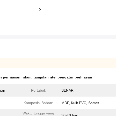
ci perhiasan hitam
,
tampilan ritel pengatur perhiasan
ahan
Portabel:
BENAR
Komposisi Bahan:
MDF, Kulit PVC, Samet
Waktu tunggu yang
30-40 hari