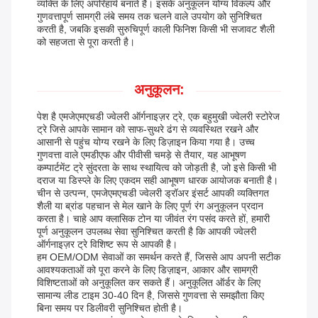
व्यक्ति के लिए अपरिहार्य बनाते हैं। इसके अनुकूलन योग्य विकल्प और
गुणवत्तापूर्ण सामग्री लंबे समय तक चलने वाले उपयोग को सुनिश्चित
करती है, जबकि इसकी सुरुचिपूर्ण काली फिनिश किसी भी सजावट शैली
को सहजता से पूरा करती है।
अनुकूलन:
पेश है एमजेएमएचडी ज्वेलरी ऑर्गनाइज़र ट्रे, एक बहुमुखी ज्वेलरी स्टोरेज
ट्रे जिसे आपके सामान को साफ-सुथरे ढंग से व्यवस्थित रखने और
आसानी से पहुंच योग्य रखने के लिए डिज़ाइन किया गया है। उच्च
गुणवत्ता वाले एमडीएफ और पीवीसी चमड़े से तैयार, यह आभूषण
कम्पार्टमेंट ट्रे सुंदरता के साथ स्थायित्व को जोड़ती है, जो इसे किसी भी
दराज या डिस्प्ले के लिए एकदम सही आभूषण धारक आयोजक बनाती है।
चीन से उत्पन्न, एमजेएमएचडी ज्वेलरी ड्रॉअर इंसर्ट आपकी व्यक्तिगत
शैली या ब्रांड पहचान से मेल खाने के लिए पूर्ण रंग अनुकूलन प्रदान
करता है। चाहे आप क्लासिक टोन या जीवंत रंग पसंद करते हों, हमारी
पूर्ण अनुकूलन उपलब्ध सेवा सुनिश्चित करती है कि आपकी ज्वेलरी
ऑर्गनाइज़र ट्रे विशिष्ट रूप से आपकी है।
हम OEM/ODM सेवाओं का समर्थन करते हैं, जिससे आप अपनी सटीक
आवश्यकताओं को पूरा करने के लिए डिज़ाइन, आकार और सामग्री
विशिष्टताओं को अनुकूलित कर सकते हैं। अनुकूलित ऑर्डर के लिए
सामान्य लीड टाइम 30-40 दिन है, जिससे गुणवत्ता से समझौता किए
बिना समय पर डिलीवरी सुनिश्चित होती है।