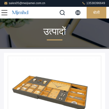
sales05@meijiamei.com.cn
13538396649
बोली
उत्पादों