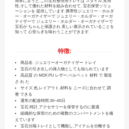
簡単に言うと,この宝石整理用トレイは スタイル,実用
性,そして優れた材料を組み合わせて, 宝石保管ソリュ
ーションを 提供しています.携帯性ジュエリー・ホルダ
ー・オーガナイザーで ジュエリー・ホルダー・オーガ
ナイザーで ジュエリー・ホルダー・オーガナイザーで
宝石が ちゃんと保護され 美しい展示されていることを
知って 心安らぎを味わうことができます.
特徴:
商品名: ジュエリーオーガナイザー トレイ
宝石の引き出しの挿入物としても知られています
高品質 の MDF,PU レザー,ベルベット 材料 で 製造
さ れ た
サイズ,色,レイアウト,材料を ニーズに合わせて 調
整 できる
通常の配達時間:30~40日
宝石,時計,アクセサリーを保管するのに最適
組織的な保管のための複数のコンパートメントを備
えています
宝石分隔トレイとして機能し,アイテムを分離する