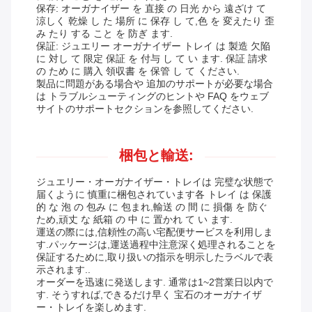
保存: オーガナイザー を 直接 の 日光 から 遠ざけ て
涼しく 乾燥 し た 場所 に 保存 し て,色 を 変えたり 歪
み たり する こと を 防ぎ ます.
保証: ジュエリー オーガナイザー トレイ は 製造 欠陥
に 対し て 限定 保証 を 付与 し て い ます. 保証 請求
の ため に 購入 領収書 を 保管 し て ください.
製品に問題がある場合や 追加のサポートが必要な場合
は トラブルシューティングのヒントや FAQ をウェブ
サイトのサポートセクションを参照してください.
梱包と輸送:
ジュエリー・オーガナイザー・トレイは 完璧な状態で
届くように 慎重に梱包されています各 トレイ は 保護
的 な 泡 の 包み に 包まれ,輸送 の 間 に 損傷 を 防ぐ
ため,頑丈 な 紙箱 の 中 に 置かれ て い ます.
運送の際には,信頼性の高い宅配便サービスを利用しま
す.パッケージは,運送過程中注意深く処理されることを
保証するために,取り扱いの指示を明示したラベルで表
示されます..
オーダーを迅速に発送します. 通常は1~2営業日以内で
す. そうすれば,できるだけ早く 宝石のオーガナイザ
ー・トレイを楽しめます.