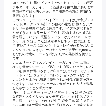
MDFで作られ,黒いピンク皮で包まれていますこの宝石
ホルダーオーガナイザーは 洗練され 耐久性があります
中国産です個人的な用途と専門用途の両方に理想的な
選択になります.
このジュエリー・ディバイダー・トレイは,指輪,ブレス
レット,ネックレス,時計,その他の小物など,様々なアク
セサリーを整理するのに最適です.サイズを選択するこ
とができます.カラー,レイアウト,素材は,彼らの好みに
最も適しています. 完璧なフィットが,すべてのドレッ
シャー,引き出し,または展示キャビネットに保証しま
す.狭いスペースにコンパクトなトレイが必要か,広いコ
レクションに大きなオーガナイザーが必要かMjmhdは,
あなたの特定のニーズを満たすための柔軟性を提供し
ます.
ジュエリー・ディスプレイ・オーガナイザーは,特に
様々な機会やシナリオで便利です.衣装にぴったりのパ
ーツを 簡単に選べるように店内では,このオーガナイザ
ー・トレイは ジュエリーコレクションのプレゼンテー
ションを向上させ,清潔で整理された外観で顧客を惹き
つけます.プロフェッショナルで整然とした方法で製品
を展示することが重要です.
Mjmhd ジュエリー オーガナイザー トレイは,その頑丈
な構造とスタイリッシュなデザインのおかげで,ギフト
用に適しています. それは誕生日,記念日,結婚式,休日と
か30~40日間の通常の納期で 受け取る人に 便利で贅沢