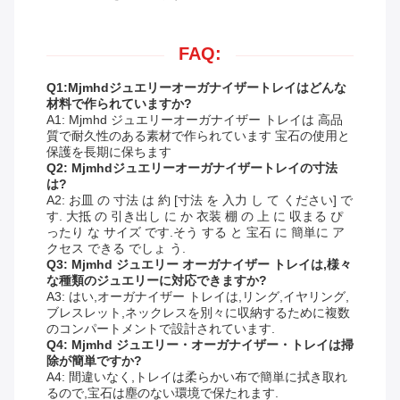
FAQ:
Q1:Mjmhdジュエリーオーガナイザートレイはどんな
材料で作られていますか?
A1: Mjmhd ジュエリーオーガナイザー トレイは 高品
質で耐久性のある素材で作られています 宝石の使用と
保護を長期に保ちます
Q2: Mjmhdジュエリーオーガナイザートレイの寸法
は?
A2: お皿 の 寸法 は 約 [寸法 を 入力 し て ください] で
す. 大抵 の 引き出し に か 衣装 棚 の 上 に 収まる ぴ
ったり な サイズ です.そう する と 宝石 に 簡単に ア
クセス できる でしょ う.
Q3: Mjmhd ジュエリー オーガナイザー トレイは,様々
な種類のジュエリーに対応できますか?
A3: はい,オーガナイザー トレイは,リング,イヤリング,
ブレスレット,ネックレスを別々に収納するために複数
のコンパートメントで設計されています.
Q4: Mjmhd ジュエリー・オーガナイザー・トレイは掃
除が簡単ですか?
A4: 間違いなく,トレイは柔らかい布で簡単に拭き取れ
るので,宝石は塵のない環境で保たれます.