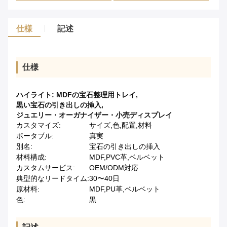
仕様
記述
仕様
ハイライト:
MDFの宝石整理用トレイ
,
黒い宝石の引き出しの挿入
,
ジュエリー・オーガナイザー・小売ディスプレイ
カスタマイズ:
サイズ,色,配置,材料
ポータブル:
真実
別名:
宝石の引き出しの挿入
材料構成:
MDF,PVC革,ベルベット
カスタムサービス:
OEM/ODM対応
典型的なリードタイム:
30〜40日
原材料:
MDF,PU革,ベルベット
色:
黒