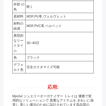
外部 の
暗く
色
原材料
MDF,PU革,ヴェルヴェット
材料の
MDF,PVC革,ベルベット
組成
典型的
なリー
30~40日
ドタイ
ム
色
ブラック
デフォ
完全カスタマイズ可能
ルト色
応用:
Mjmhd ジュエリーオーガナイザー トレイは 優雅で実
用的なソリューションで 貴重なアイテムを きれいに保
管し 美しい展示のために設計されています高品質の