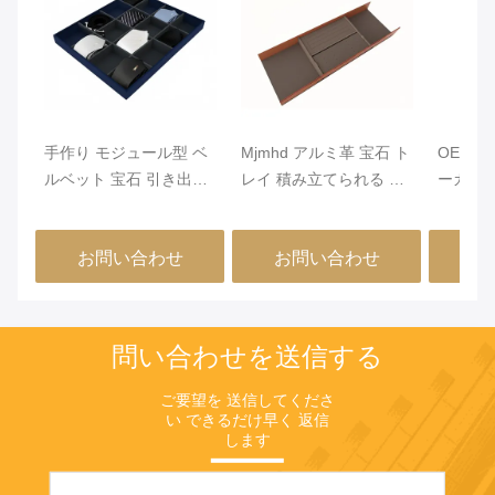
手作り モジュール型 ベ
Mjmhd アルミ革 宝石 ト
OEM 
ルベット 宝石 引き出し
レイ 積み立てられる 宝
ーガナ
オーガナイザー クロー
石 トレー 引き出し用 手
ルミニウ
ゼット 引き出し 挿入
作り
ー 460x
お問い合わせ
お問い合わせ
お
問い合わせを送信する
ご要望を 送信してくださ
い できるだけ早く 返信
します