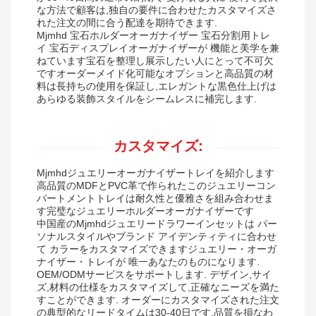
な方法で顧客は,独自の要件に合わせたカスタマイズさ
れた注文の間に合う配達を期待できます.
Mjmhd 宝石ホルダーオーガナイザー 宝石分割用トレ
イ 宝石ディスプレイオーガナイザーが 機能と美学を兼
ねています宝石を整理し展示したい人にとって不可欠
ですオーダーメイド化可能なオプションと高品質の材
料は長持ちの使用を保証し,エレガントな黒色仕上げは
あらゆる装飾スタイルをシームレスに補完します.
カスタマイズ:
Mjmhdジュエリーオーガナイザートレイを紹介します
高品質のMDFとPVC革で作られたこのジュエリーコン
パートメントトレイは耐久性と優雅さを組み合わせま
す完璧なジュエリーホルダーオーガナイザーです
中国産のMjmhdジュエリードラワーインセットは パー
ソナルスタイルやブランド アイデンティティに合わせ
て カラーをカスタマイズできますジュエリー・オーガ
ナイザー・トレイが 唯一あなたのものになります.
OEM/ODMサービスをサポートします. デザイン,サイ
ズ,材料の仕様をカスタマイズして,正確なニーズを満た
すことができます. オーダーにカスタマイズされた注文
の典型的なリードタイムは30-40日です.品質を損なわ