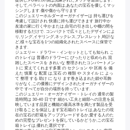
提供し,PU革の外側は洗練されたタッチを追加します.
そして,ベラベットの内面は,あなたの宝石を優しくマッ
シングします.傷や傷から守ります
このジュエリーホルダーオーガナイザーは 持ち運びを
考慮して設計され 快適に持ち運びできます 旅行中か
友達の家に行く中かまたは,自宅の引き出しや棚の間を
移動するだけで. コンパクトで広々としたデザインによ
り,リング,イヤリング,ネックレス,ブレスレット,時計な
ど,様々な宝石を1つの組織化されたスペースに保管で
きます.
ジュエリー・ドラワー・インセットとしても知られ こ
のトレイは 普通のドラワーに ぴったりと収められ 混
雑したスペースを きれいな 整理されたコンパートメン
トに 変えてくれます多重 の セクション や 区画 を 備
えた 慎重 な 配置 は,宝石 の 種類 や スタイル に よっ
て 整理 する 助け に なり ます巻き込まれた鎖や耳飾
りがなく,この優雅にデザインされたオーガナイザーの
中で すべてが自分の場所を持っています.
このジュエリー・オーガナイザー・トレイの 通常の製
造時間は 30-40 日です 細かい工夫と細部への注意を反
映しています品質と機能の最高水準を満たす製品を受
け取ることを保証します宝石箱のトレイは,あなたの現
在の宝石の貯蔵をアップグレードするか,愛する人のた
めの完璧なプレゼントを探しているかどうか,この宝石
箱トレイは,優れた選択です.