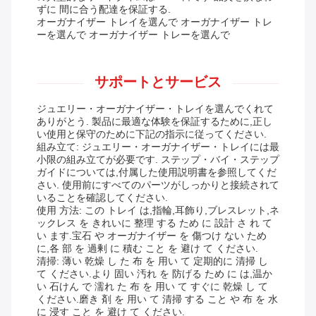
ずに 間に合う配達を保証する.
オーガナイザー トレイを選んで オーガナイザー トレ
ーを選んで オーガナイザー トレーを選んで
サポートとサービス
ジュエリー・オーガナイザー・トレイを選んでくれて
ありがとう. 製品に最適な体験を保証するために,正し
い使用と保守のために下記の指示に従ってください.
組み立て: ジュエリー・オーガナイザー・トレイには最
小限の組み立てが必要です. ステップ・バイ・ステップ
ガイドについては,付属した使用説明書を参照してくだ
さい. 使用前にすべてのパーツがしっかりと接続されて
いることを確認してください.
使用 方法: この トレイ は,指輪,耳飾り,ブレスレット,ネ
ックレス を きれいに 整理 する ため に 設計 さ れ て
い ます.宝石 や オーガナイザー を 傷つけ ない ため
に,各 部 を 過剰 に 積む こと を 避け て ください.
清掃: 薄い 乾燥 し た 布 を 用い て 定期的に 清掃 し
て ください.より 固い 汚れ を 防げる ため に は,温か
い 石けん で 濡れ た 布 を 用い て すぐに 乾燥 し て
ください.磨き 剤 を 用い て 清掃 する こと や 布 を 水
に 浸す こと を 避け て ください.