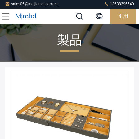
sales05@meijiamei.com.cn
13538396649
引用
製品