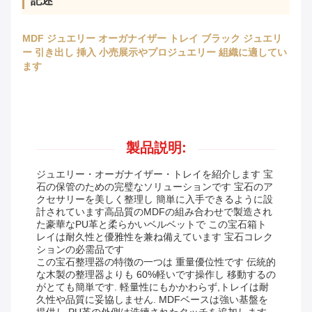
記述
MDF ジュエリー オーガナイザー トレイ ブラック ジュエリ
ー 引き出し 挿入 小売展示やプロジュエリー 組織に適してい
ます
製品説明:
ジュエリー・オーガナイザー・トレイを紹介します 宝
石の保管のための完璧なソリューションです 宝石のア
クセサリーを美しく整理し 簡単に入手できるように設
計されています高品質のMDFの組み合わせで製造され
た豪華なPU革と柔らかいベルベットで この宝石箱ト
レイは耐久性と優雅性を兼ね備えています 宝石コレク
ションの必需品です
この宝石整理器の特徴の一つは 重量優位性です 伝統的
な木製の整理器よりも 60%軽いです操作し 移動するの
がとても簡単です. 軽量性にもかかわらず,トレイは耐
久性や品質に妥協しません. MDFベースは強い基盤を