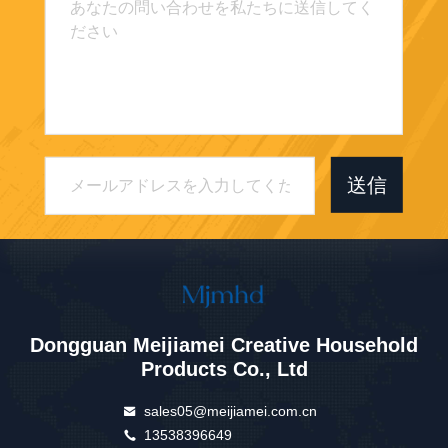
送信
Dongguan Meijiamei Creative Household
Products Co., Ltd
sales05@meijiamei.com.cn
13538396649