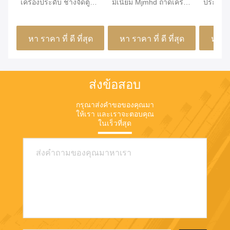
เครื่องประดับ ช่างจัดตู้ตู้
มิเนียม Mjmhd ถาดเครื่อง
ประดับน
ใส่
ประดับแบบวางซ้อนได้
อะลูมิเน
สำหรับลิ้นชัก งานฝีมือ
460x155
หา ราคา ที่ ดี ที่สุด
หา ราคา ที่ ดี ที่สุด
หา ราค
ส่งข้อสอบ
กรุณาส่งคําขอของคุณมา
ให้เรา และเราจะตอบคุณ
ในเร็วที่สุด