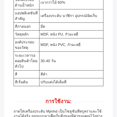
เบากว่าไม้ 60%
ด้านน้ำหนัก
แอปพลิเคชันที่
เครื่องประดับ นาฬิกา อุปกรณ์จัดเก็บ
สำคัญ
สีภายนอก
มืด
วัสดุหลัก
MDF, หนัง PU, กำมะหยี่
องค์ประกอบ
MDF, หนัง PVC, กำมะหยี่
ของวัสดุ
ระยะเวลารอ
คอยสินค้าโดย
30-40 วัน
ทั่วไป
สี
สีดำ
สีเริ่มต้น
ปรับแต่งได้เต็มที่
การใช้งาน:
ถาดใส่เครื่องประดับ Mjmhd เป็นโซลูชันที่หรูหราและใช้
งานได้จริง ออกแบบมาเพื่อเก็บสิ่งของมีค่าของคุณไว้อย่าง