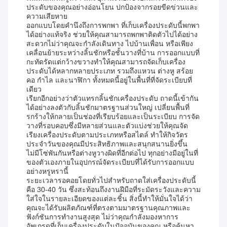
ประดับของคุณอย่างอ่อนโยน ปกป้องจากรอยขีดข่วนและ
ความเสียหาย
ออกแบบโดยคำนึงถึงการพกพา ที่เก็บเครื่องประดับนี้พกพา
ได้อย่างแท้จริง ช่วยให้คุณสามารถพกพาติดตัวไปได้อย่าง
สะดวกไม่ว่าคุณจะกำลังเดินทาง ไปบ้านเพื่อน หรือเพียง
เคลื่อนย้ายระหว่างลิ้นชักหรือชั้นวางที่บ้าน การออกแบบที่
กะทัดรัดแต่กว้างขวางทำให้คุณสามารถจัดเก็บเครื่อง
ประดับได้หลากหลายประเภท รวมถึงแหวน ต่างหู สร้อย
คอ กำไล และนาฬิกา ทั้งหมดนี้อยู่ในพื้นที่ที่จัดระเบียบที่
เดียว
เรียกอีกอย่างว่าตัวแทรกลิ้นชักเครื่องประดับ ถาดนี้เข้ากัน
ได้อย่างลงตัวกับลิ้นชักมาตรฐานส่วนใหญ่ เปลี่ยนพื้นที่
รกร้างให้กลายเป็นช่องที่เรียบร้อยและเป็นระเบียบ การจัด
วางที่รอบคอบซึ่งมีหลายส่วนและตัวแบ่งช่วยให้คุณจัด
เรียงเครื่องประดับตามประเภทหรือสไตล์ ทำให้กิจวัตร
ประจำวันของคุณมีประสิทธิภาพและสนุกสนานยิ่งขึ้น
ไม่มีโซ่พันกันหรือต่างหูวางผิดที่อีกต่อไป ทุกอย่างมีอยู่ในที่
ของตัวเองภายในอุปกรณ์จัดระเบียบที่ได้รับการออกแบบ
อย่างหรูหรานี้
ระยะเวลารอคอยโดยทั่วไปสำหรับถาดใส่เครื่องประดับนี้
คือ 30-40 วัน ซึ่งสะท้อนถึงงานฝีมือที่ระมัดระวังและความ
ใส่ใจในรายละเอียดของแต่ละชิ้น สิ่งนี้ทำให้มั่นใจได้ว่า
คุณจะได้รับผลิตภัณฑ์ที่ตรงตามมาตรฐานคุณภาพและ
ฟังก์ชันการทำงานสูงสุด ไม่ว่าคุณกำลังมองหาการ
อัพเกรดที่เก็บเครื่องประดับในปัจจุบันของคุณ หรือค้นหา