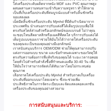
ใส่เครื่องประดับผลิตจากหนัง MDF และ PVC คุณภาพสูง
ผสมผสานความทนทานเข้ากับความหรูหรา ทำให้กลาย
เป็นที่เก็บเครื่องประดับที่สมบูรณ์แบบสำหรับลิ้นชักหรือ
จอแสดงผล
เม็ดมีดลิ้นชักเครื่องประดับ Mjmhd ที่มีต้นกำเนิดมาจาก
ประเทศจีน นำเสนอการปรับแต่งสีได้เต็มรูปแบบเพื่อให้
ตรงกับสไตล์ส่วนตัวหรือเอกลักษณ์ของแบรนด์ ไม่ว่าคุณ
จะชอบโทนสีคลาสสิกหรือเฉดสีที่สดใส บริการปรับแต่งได้
เต็มรูปแบบของเราช่วยให้มั่นใจได้ว่าถาดใส่เครื่องประดับ
ของคุณจะเป็นของคุณอย่างมีเอกลักษณ์
เราสนับสนุนบริการ OEM/ODM ช่วยให้คุณสามารถปรับ
แต่งการออกแบบ ขนาด และข้อกำหนดเฉพาะของวัสดุให้
ตรงกับความต้องการที่แท้จริงของคุณได้ ระยะเวลารอคอย
โดยทั่วไปสำหรับคำสั่งซื้อที่กำหนดเองคือ 30-40 วัน เพื่อ
ให้มั่นใจว่าสามารถจัดส่งได้ทันเวลาโดยไม่กระทบต่อ
คุณภาพ
เลือกถาดใส่เครื่องประดับ Mjmhd สำหรับถาดเก็บเครื่อง
ประดับที่ออกแบบมาโดยเฉพาะ ซึ่งจะช่วยเพิ่ม
ประสิทธิภาพในการจัดระเบียบและจัดแสดงคอลเลกชัน
เครื่องประดับของคุณอย่างสวยงาม
การสนับสนุนและบริการ: