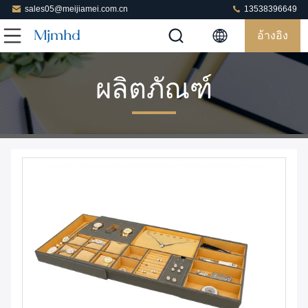
sales05@meijiamei.com.cn
13538396649
อ้างอิง
ผลิตภัณฑ์