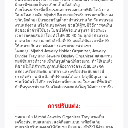
มืออาชีพและเป็นระเบียบเป็นสิ่งสำคัญ
ด้วยโครงสร้างที่แข็งแรงและการออกแบบที่มีสไตล์ ถาด
ใส่เครื่องประดับ Mjmhd จึงเหมาะสำหรับการมอบเป็นของ
ขวัญอีกด้วย เป็นของขวัญล้ำค่าสำหรับวันเกิด วันครบรอบ
งานแต่งงาน หรือวันหยุดต่างๆ ช่วยให้ผู้รับมีวิธีการจัดเก็บ
สิ่งของล้ำค่าที่ใช้ประโยชน์ได้จริงแต่หรูหรา ด้วยระยะ
เวลารอคอยสินค้าโดยทั่วไปที่ 30-40 วัน ลูกค้าสามารถ
คาดหวังการส่งมอบคำสั่งซื้อที่ปรับแต่งได้ทันเวลาซึ่งปรับ
ให้เหมาะกับความต้องการเฉพาะของพวกเขา
โดยสรุป Mjmhd Jewelry Holder Organizer, Jewelry
Divider Tray และ Jewelry Display Organizer ผสมผสาน
ฟังก์ชันการทำงานเข้ากับรูปลักษณ์ที่สวยงาม ทำให้เป็นสิ่ง
ที่ขาดไม่ได้สำหรับทุกคนที่ต้องการจัดระเบียบและจัด
แสดงเครื่องประดับ นาฬิกา และเครื่องประดับอย่างมี
ประสิทธิภาพ ตัวเลือกที่ปรับแต่งได้และวัสดุที่มีคุณภาพ
ช่วยให้มั่นใจได้ถึงการใช้งานที่ยาวนาน ในขณะที่พื้นผิวสี
ดำที่หรูหราช่วยเสริมสไตล์การตกแต่งใดๆ ได้อย่างราบรื่น
การปรับแต่ง:
ขอแนะนำ Mjmhd Jewelry Organizer Tray ถาดเก็บ
เครื่องประดับอเนกประสงค์ที่ออกแบบมาเพื่อจัดเก็บ
อุปกรณ์เสริมของคุณให้เป็นระเบียบและเข้าถึงได้ง่าย ถาด