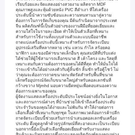
เรียบร้อยและจัดแสดงอย่างสวยงาม ผลิตจาก MDF
คุณภาพสูงและหุ้มด้วยหนัง PVC สีดำเงา ที่ใส่เครื่อง
ประดับนี้นำความซับซ้อนและความทนทานมาสู่ความ
ต้องการในการจัดเก็บของคุณ มีต้นกำเนิดมาจากประเทศ
จีน ผลิตภัณฑ์นี้เป็นตัวอย่างของงานฝีมือที่ยอดเยี่ยมและ
ความใส่ใจในรายละเอียด ทำให้เป็นตัวเลือกที่เหมาะ
สำหรับการใช้งานทั้งแบบส่วนตัวและแบบมืออาชีพ
ถาดแบ่งเครื่องประดับนี้เหมาะสำหรับการจัดระเบียบ
อุปกรณ์เสริมที่หลากหลาย เช่น แหวน กำไล สร้อยคอ
นาฬิกา และของมีค่าขนาดเล็กอื่นๆ คุณสมบัติที่ปรับแต่ง
ได้ช่วยให้ผู้ใช้สามารถเลือกขนาด สี เค้าโครง และวัสดุที่
เหมาะสมกับความต้องการของตนได้ดีที่สุด ทำให้มั่นใจได้
ว่าจะเข้ากันได้อย่างลงตัวกับตู้ลิ้นชัก ลิ้นชัก หรือตู้โชว์ ไม่
ว่าคุณจะต้องการถาดขนาดกะทัดรัดสำหรับพื้นที่ขนาด
เล็กหรืออุปกรณ์จัดเก็บขนาดใหญ่สำหรับคอลเลกชันที่
กว้างขวาง Mjmhd มอบความยืดหยุ่นเพื่อตอบสนองความ
ต้องการเฉพาะของคุณ
ผู้จัดงานแสดงเครื่องประดับมีประโยชน์อย่างยิ่งในโอกาส
และสถานการณ์ต่างๆ ที่บ้านช่วยให้เข้าถึงเครื่องประดับ
ประจำวันของคุณได้ง่ายและไม่พันกัน ทำให้ง่ายต่อการ
เลือกเสื้อผ้าที่เหมาะกับทุกชุด ในสภาพแวดล้อมการค้าปลีก
ถาดจัดระเบียบนี้ช่วยเสริมการนำเสนอคอลเลกชันเครื่อง
ประดับ ดึงดูดลูกค้าด้วยรูปลักษณ์ที่สะอาดและเป็นระเบียบ
นอกจากนี้ยังเป็นตัวเลือกที่ยอดเยี่ยมสำหรับงานแสดง
สินค้าและนิทรรศการซึ่งการแสดงผลิตภัณฑ์ของคุณอย่าง