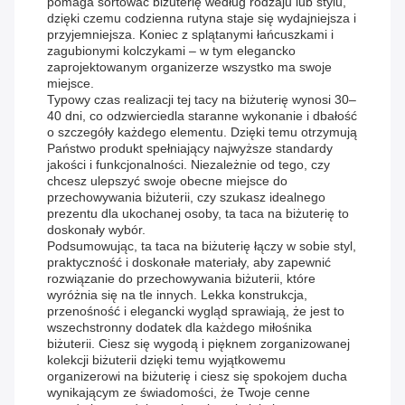
pomaga sortować biżuterię według rodzaju lub stylu,
dzięki czemu codzienna rutyna staje się wydajniejsza i
przyjemniejsza. Koniec z splątanymi łańcuszkami i
zagubionymi kolczykami – w tym elegancko
zaprojektowanym organizerze wszystko ma swoje
miejsce.
Typowy czas realizacji tej tacy na biżuterię wynosi 30–
40 dni, co odzwierciedla staranne wykonanie i dbałość
o szczegóły każdego elementu. Dzięki temu otrzymują
Państwo produkt spełniający najwyższe standardy
jakości i funkcjonalności. Niezależnie od tego, czy
chcesz ulepszyć swoje obecne miejsce do
przechowywania biżuterii, czy szukasz idealnego
prezentu dla ukochanej osoby, ta taca na biżuterię to
doskonały wybór.
Podsumowując, ta taca na biżuterię łączy w sobie styl,
praktyczność i doskonałe materiały, aby zapewnić
rozwiązanie do przechowywania biżuterii, które
wyróżnia się na tle innych. Lekka konstrukcja,
przenośność i elegancki wygląd sprawiają, że jest to
wszechstronny dodatek dla każdego miłośnika
biżuterii. Ciesz się wygodą i pięknem zorganizowanej
kolekcji biżuterii dzięki temu wyjątkowemu
organizerowi na biżuterię i ciesz się spokojem ducha
wynikającym ze świadomości, że Twoje cenne