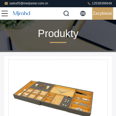
sales05@meijiamei.com.cn
13538396649
Zacytować
Produkty