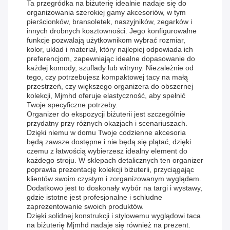
Ta przegródka na biżuterię idealnie nadaje się do
organizowania szerokiej gamy akcesoriów, w tym
pierścionków, bransoletek, naszyjników, zegarków i
innych drobnych kosztowności. Jego konfigurowalne
funkcje pozwalają użytkownikom wybrać rozmiar,
kolor, układ i materiał, który najlepiej odpowiada ich
preferencjom, zapewniając idealne dopasowanie do
każdej komody, szuflady lub witryny. Niezależnie od
tego, czy potrzebujesz kompaktowej tacy na małą
przestrzeń, czy większego organizera do obszernej
kolekcji, Mjmhd oferuje elastyczność, aby spełnić
Twoje specyficzne potrzeby.
Organizer do ekspozycji biżuterii jest szczególnie
przydatny przy różnych okazjach i scenariuszach.
Dzięki niemu w domu Twoje codzienne akcesoria
będą zawsze dostępne i nie będą się plątać, dzięki
czemu z łatwością wybierzesz idealny element do
każdego stroju. W sklepach detalicznych ten organizer
poprawia prezentację kolekcji biżuterii, przyciągając
klientów swoim czystym i zorganizowanym wyglądem.
Dodatkowo jest to doskonały wybór na targi i wystawy,
gdzie istotne jest profesjonalne i schludne
zaprezentowanie swoich produktów.
Dzięki solidnej konstrukcji i stylowemu wyglądowi taca
na biżuterię Mjmhd nadaje się również na prezent.