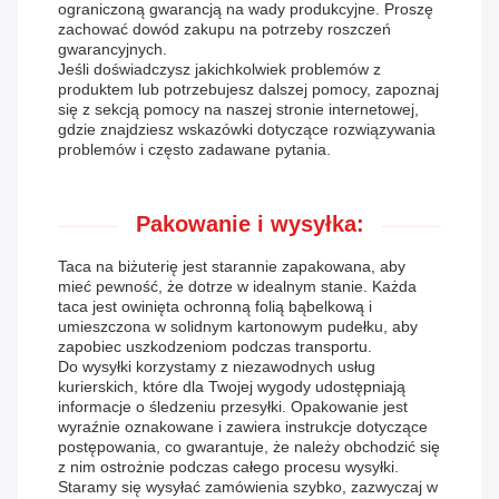
ograniczoną gwarancją na wady produkcyjne. Proszę
zachować dowód zakupu na potrzeby roszczeń
gwarancyjnych.
Jeśli doświadczysz jakichkolwiek problemów z
produktem lub potrzebujesz dalszej pomocy, zapoznaj
się z sekcją pomocy na naszej stronie internetowej,
gdzie znajdziesz wskazówki dotyczące rozwiązywania
problemów i często zadawane pytania.
Pakowanie i wysyłka:
Taca na biżuterię jest starannie zapakowana, aby
mieć pewność, że dotrze w idealnym stanie. Każda
taca jest owinięta ochronną folią bąbelkową i
umieszczona w solidnym kartonowym pudełku, aby
zapobiec uszkodzeniom podczas transportu.
Do wysyłki korzystamy z niezawodnych usług
kurierskich, które dla Twojej wygody udostępniają
informacje o śledzeniu przesyłki. Opakowanie jest
wyraźnie oznakowane i zawiera instrukcje dotyczące
postępowania, co gwarantuje, że należy obchodzić się
z nim ostrożnie podczas całego procesu wysyłki.
Staramy się wysyłać zamówienia szybko, zazwyczaj w