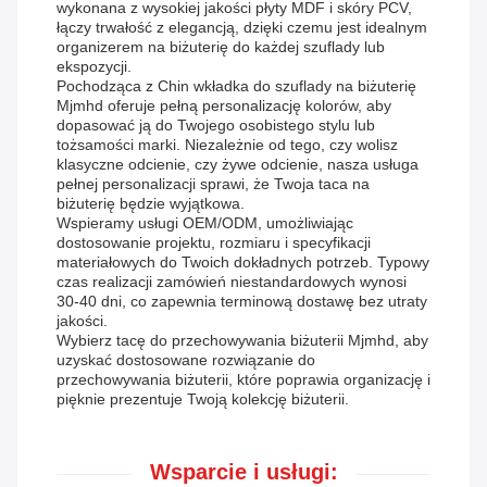
wykonana z wysokiej jakości płyty MDF i skóry PCV,
łączy trwałość z elegancją, dzięki czemu jest idealnym
organizerem na biżuterię do każdej szuflady lub
ekspozycji.
Pochodząca z Chin wkładka do szuflady na biżuterię
Mjmhd oferuje pełną personalizację kolorów, aby
dopasować ją do Twojego osobistego stylu lub
tożsamości marki. Niezależnie od tego, czy wolisz
klasyczne odcienie, czy żywe odcienie, nasza usługa
pełnej personalizacji sprawi, że Twoja taca na
biżuterię będzie wyjątkowa.
Wspieramy usługi OEM/ODM, umożliwiając
dostosowanie projektu, rozmiaru i specyfikacji
materiałowych do Twoich dokładnych potrzeb. Typowy
czas realizacji zamówień niestandardowych wynosi
30-40 dni, co zapewnia terminową dostawę bez utraty
jakości.
Wybierz tacę do przechowywania biżuterii Mjmhd, aby
uzyskać dostosowane rozwiązanie do
przechowywania biżuterii, które poprawia organizację i
pięknie prezentuje Twoją kolekcję biżuterii.
Wsparcie i usługi: