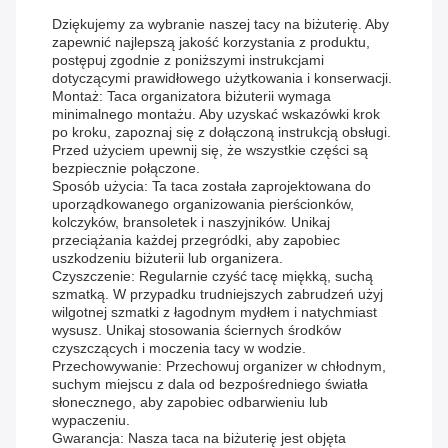
Dziękujemy za wybranie naszej tacy na biżuterię. Aby
zapewnić najlepszą jakość korzystania z produktu,
postępuj zgodnie z poniższymi instrukcjami
dotyczącymi prawidłowego użytkowania i konserwacji.
Montaż: Taca organizatora biżuterii wymaga
minimalnego montażu. Aby uzyskać wskazówki krok
po kroku, zapoznaj się z dołączoną instrukcją obsługi.
Przed użyciem upewnij się, że wszystkie części są
bezpiecznie połączone.
Sposób użycia: Ta taca została zaprojektowana do
uporządkowanego organizowania pierścionków,
kolczyków, bransoletek i naszyjników. Unikaj
przeciążania każdej przegródki, aby zapobiec
uszkodzeniu biżuterii lub organizera.
Czyszczenie: Regularnie czyść tacę miękką, suchą
szmatką. W przypadku trudniejszych zabrudzeń użyj
wilgotnej szmatki z łagodnym mydłem i natychmiast
wysusz. Unikaj stosowania ściernych środków
czyszczących i moczenia tacy w wodzie.
Przechowywanie: Przechowuj organizer w chłodnym,
suchym miejscu z dala od bezpośredniego światła
słonecznego, aby zapobiec odbarwieniu lub
wypaczeniu.
Gwarancja: Nasza taca na biżuterię jest objęta