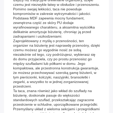
lżejszy niż tradycyjne drewniane organizery, dzięki
czemu jest niezwykle łatwy w obsłudze i przenoszeniu.
Pomimo swojej lekkości, taca nie powoduje
kompromisów w zakresie wytrzymałości i jakości.
Podstawa MDF zapewnia mocny fundament,
zewnętrzna część ze skóry PU dodaje
wyrafinowanego charakteru, a aksamitna wyściółka
delikatnie amortyzuje biżuterię, chroniąc ją przed
zadrapaniami i uszkodzeniami.
Zaprojektowany z myślą o przenośności, ten
organizer na biżuterię jest naprawdę przenośny, dzięki
czemu możesz go wygodnie nosić ze sobą
niezależnie od tego, czy podróżujesz, wybierasz się
do domu przyjaciela, czy po prostu przenosisz go
między szufladami lub półkami w domu. Jego
kompaktowa, ale przestronna konstrukcja gwarantuje,
że możesz przechowywać szeroką gamę biżuterii, w
tym pierścionki, kolczyki, naszyjniki, bransoletki i
zegarki, a wszystko to w jednej zorganizowanej
przestrzeni.
Ta taca, znana również jako wkład do szuflady na
biżuterię, doskonale pasuje do większości
standardowych szuflad, przekształcając zagracone
przestrzenie w schludne, uporządkowane przegródki.
Przemyślany układ z wieloma sekcjami i przegródkami