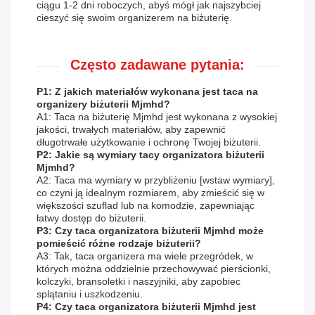
ciągu 1-2 dni roboczych, abyś mógł jak najszybciej
cieszyć się swoim organizerem na biżuterię.
Często zadawane pytania:
P1: Z jakich materiałów wykonana jest taca na
organizery biżuterii Mjmhd?
A1: Taca na biżuterię Mjmhd jest wykonana z wysokiej
jakości, trwałych materiałów, aby zapewnić
długotrwałe użytkowanie i ochronę Twojej biżuterii.
P2: Jakie są wymiary tacy organizatora biżuterii
Mjmhd?
A2: Taca ma wymiary w przybliżeniu [wstaw wymiary],
co czyni ją idealnym rozmiarem, aby zmieścić się w
większości szuflad lub na komodzie, zapewniając
łatwy dostęp do biżuterii.
P3: Czy taca organizatora biżuterii Mjmhd może
pomieścić różne rodzaje biżuterii?
A3: Tak, taca organizera ma wiele przegródek, w
których można oddzielnie przechowywać pierścionki,
kolczyki, bransoletki i naszyjniki, aby zapobiec
splątaniu i uszkodzeniu.
P4: Czy taca organizatora biżuterii Mjmhd jest