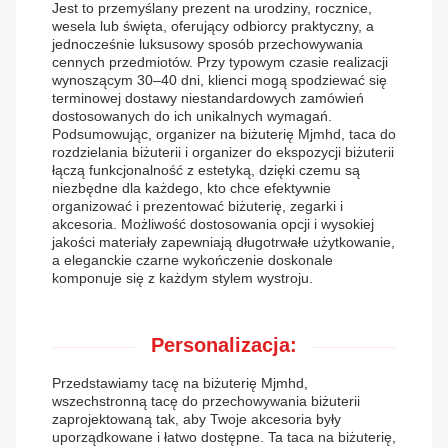
Jest to przemyślany prezent na urodziny, rocznice,
wesela lub święta, oferujący odbiorcy praktyczny, a
jednocześnie luksusowy sposób przechowywania
cennych przedmiotów. Przy typowym czasie realizacji
wynoszącym 30–40 dni, klienci mogą spodziewać się
terminowej dostawy niestandardowych zamówień
dostosowanych do ich unikalnych wymagań.
Podsumowując, organizer na biżuterię Mjmhd, taca do
rozdzielania biżuterii i organizer do ekspozycji biżuterii
łączą funkcjonalność z estetyką, dzięki czemu są
niezbędne dla każdego, kto chce efektywnie
organizować i prezentować biżuterię, zegarki i
akcesoria. Możliwość dostosowania opcji i wysokiej
jakości materiały zapewniają długotrwałe użytkowanie,
a eleganckie czarne wykończenie doskonale
komponuje się z każdym stylem wystroju.
Personalizacja:
Przedstawiamy tacę na biżuterię Mjmhd,
wszechstronną tacę do przechowywania biżuterii
zaprojektowaną tak, aby Twoje akcesoria były
uporządkowane i łatwo dostępne. Ta taca na biżuterię,