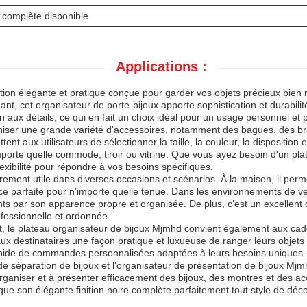
 complète disponible
Applications :
tion élégante et pratique conçue pour garder vos objets précieux bien 
nt, cet organisateur de porte-bijoux apporte sophistication et durabili
ion aux détails, ce qui en fait un choix idéal pour un usage personnel et 
niser une grande variété d'accessoires, notamment des bagues, des brace
ent aux utilisateurs de sélectionner la taille, la couleur, la disposition
mporte quelle commode, tiroir ou vitrine. Que vous ayez besoin d'un pl
lexibilité pour répondre à vos besoins spécifiques.
èrement utile dans diverses occasions et scénarios. À la maison, il per
èce parfaite pour n'importe quelle tenue. Dans les environnements de ve
ients par son apparence propre et organisée. De plus, c’est un excellent
ofessionnelle et ordonnée.
t, le plateau organisateur de bijoux Mjmhd convient également aux cad
ux destinataires une façon pratique et luxueuse de ranger leurs objets 
n rapide de commandes personnalisées adaptées à leurs besoins uniques.
e séparation de bijoux et l'organisateur de présentation de bijoux Mjmhd 
rganiser et à présenter efficacement des bijoux, des montres et des ac
 que son élégante finition noire complète parfaitement tout style de déco