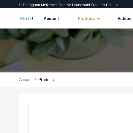
Dongguan Meijiamei Creative Household Products Co., Ltd
Accueil
Produits
Vidéos
Accueil
/
Produits