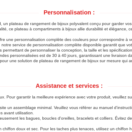
Personnalisation :
, un plateau de rangement de bijoux polyvalent conçu pour garder vos 
é, ce plateau à compartiments à bijoux allie durabilité et élégance, ce 
d offre une personnalisation complète des couleurs pour correspondre à 
s, notre service de personnalisation complète disponible garantit que vo
rmettant de personnaliser la conception, la taille et les spécificat
ndes personnalisées est de 30 à 40 jours, garantissant une livraison da
pour une solution de plateau de rangement de bijoux sur mesure qui am
Assistance et services :
ux. Pour garantir la meilleure expérience avec votre produit, veuillez sui
ite un assemblage minimal. Veuillez vous référer au manuel d'instructi
 avant utilisation.
neusement les bagues, boucles d'oreilles, bracelets et colliers. Évitez
n chiffon doux et sec. Pour les taches plus tenaces, utilisez un chiff