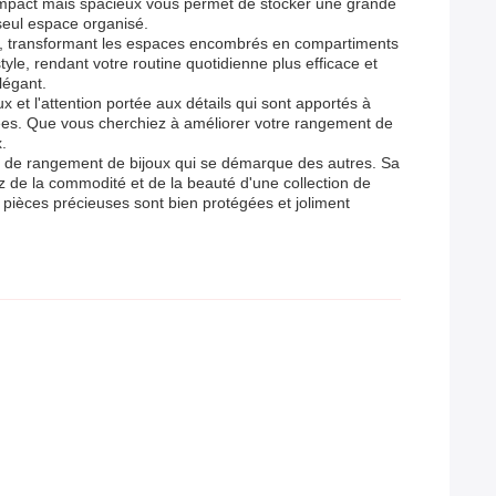
compact mais spacieux vous permet de stocker une grande
 seul espace organisé.
dard, transformant les espaces encombrés en compartiments
tyle, rendant votre routine quotidienne plus efficace et
légant.
ux et l'attention portée aux détails qui sont apportés à
vées. Que vous cherchiez à améliorer votre rangement de
.
tion de rangement de bijoux qui se démarque des autres. Sa
ez de la commodité et de la beauté d'une collection de
os pièces précieuses sont bien protégées et joliment