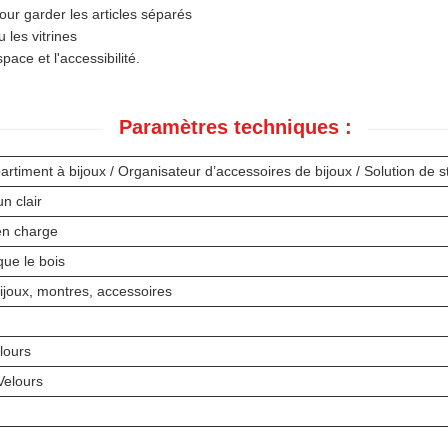
ur garder les articles séparés
u les vitrines
ce et l'accessibilité.
Paramètres techniques :
rtiment à bijoux / Organisateur d’accessoires de bijoux / Solution de 
n clair
n charge
que le bois
joux, montres, accessoires
lours
Velours