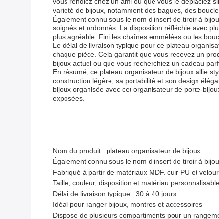
vous rendiez chez un ami ou que vous le déplaciez s
variété de bijoux, notamment des bagues, des boucles 
Également connu sous le nom d'insert de tiroir à bijo
soignés et ordonnés. La disposition réfléchie avec plus
plus agréable. Fini les chaînes emmêlées ou les boucl
Le délai de livraison typique pour ce plateau organisate
chaque pièce. Cela garantit que vous recevez un prod
bijoux actuel ou que vous recherchiez un cadeau parfai
En résumé, ce plateau organisateur de bijoux allie st
construction légère, sa portabilité et son design élég
bijoux organisée avec cet organisateur de porte-bijoux 
exposées.
Nom du produit : plateau organisateur de bijoux.
Également connu sous le nom d'insert de tiroir à bijou
Fabriqué à partir de matériaux MDF, cuir PU et velour
Taille, couleur, disposition et matériau personnalisab
Délai de livraison typique : 30 à 40 jours
Idéal pour ranger bijoux, montres et accessoires
Dispose de plusieurs compartiments pour un rangem