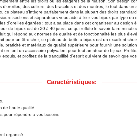
implement entre les tiroirs ou les étagères de la maison. Son design 
d'oreilles, des colliers, des bracelets et des montres, le tout dans un
ux, ce plateau s'intègre parfaitement dans la plupart des tiroirs stan
ieurs sections et séparateurs vous aide à trier vos bijoux par type ou s
es d'oreilles égarées : tout a sa place dans cet organiseur au design é
ur de bijoux est de 30 à 40 jours, ce qui reflète le savoir-faire minutie
uit qui répond aux normes de qualité et de fonctionnalité les plus éle
t pour un être cher, ce plateau de boîte à bijoux est un excellent choix
yle, praticité et matériaux de qualité supérieure pour fournir une solu
ant en font un accessoire polyvalent pour tout amateur de bijoux. Profit
exquis, et profitez de la tranquillité d'esprit qui vient de savoir que v
Caractéristiques:
x.
s de haute qualité
les pour répondre à vos besoins
ent organisé