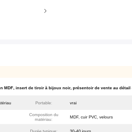
 en MDF
,
insert de tiroir à bijoux noir
,
présentoir de vente au détail
atériau
Portable:
vrai
Composition du
MDF, cuir PVC, velours
matériau:
Durée typique:
30-40 jours