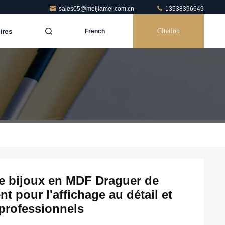
sales05@meijiamei.com.cn
13538396649
ires
Citation
French
de bijoux en MDF Draguer de
nt pour l'affichage au détail et
 professionnels