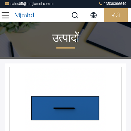
sales05@meijiamei.com.cn
13538396649
बोली
उत्पादों