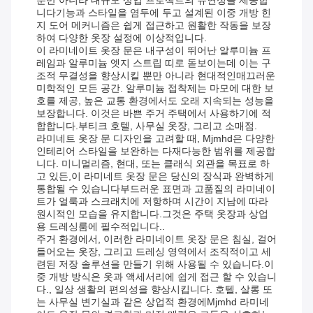
니다기능과 스타일을 염두에 두고 설계된 이중 개방 힌
지 도어 메커니즘은 쉽게 접근하고 원활한 작동을 보장
하여 다양한 옷장 설정에 이상적입니다.
이 라미네이트 옷장 문은 내구성이 뛰어난 알루미늄 프
레임과 알루미늄 엣지 스트립 띠로 돋보이는데 이는 구
조적 무결성을 향상시킬 뿐만 아니라 현대적인매끄러운
미학적인 모든 공간. 알루미늄 접착제는 마모에 대한 보
호를 제공, 높은 교통 환경에서도 오래 지속되는 성능을
보장합니다. 이것은 바쁜 주거 주택에서 사용하기에 적
합합니다.부티크 호텔, 사무실 옷장, 그리고 소매점.
라미네트 옷장 문 디자인을 고려할 때, Mjmhd은 다양한
인테리어 스타일을 보완하는 다재다능한 범위를 제공합
니다. 미니멀리즘, 현대, 또는 클래식 외관을 목표로 하
고 있든,이 라미네트 옷장 문은 당신의 장식과 완벽하게
통합될 수 있습니다부드러운 표면과 고품질의 라미네이
트가 얼룩과 스크래치에 저항하며 시간이 지남에 따라
원시적인 모습을 유지합니다.그것은 주택 옷장과 상업
용 드레싱룸에 필수적입니다..
주거 환경에서, 이러한 라미네이트 옷장 문은 침실, 걸어
들어오는 옷장, 그리고 드레싱 영역에서 조직적이고 세
련된 저장 솔루션을 만들기 위해 사용될 수 있습니다.이
중 개방 방식은 옷과 액세서리에 쉽게 접근 할 수 있습니
다., 일상 생활의 편의성을 향상시킵니다. 호텔, 살롱 또
는 사무실 변기실과 같은 상업적 환경에Mjmhd 라미네