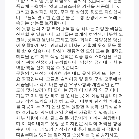
또한 프리미엄 옷장 패널로도 알려져 있습니다. 이 문은
품질에 타협하지 않고 고급스러운 외관을 제공합니다.
그리고 일상적인 착용, 주택 및 상업용 용도로 적합합니
다. 그들의 견고한 건설은 높은 교통 환경에서도 오래 지
속되는 성능을 보장합니다.
이 옷장 문의 가장 뛰어난 특징 중 하나는 다양한 색상을
선택할 수 있습니다. 고객들은 클래식 하얀색, 따뜻한 오
크색, 풍부한 월넛색,그리고 현대 회색이 다양성은 당신
이 원활하게 모든 인테리어 디자인 계획에 옷장 문을 통
합 할 수 있습니다, 당신이 전통적인 모양 또는 현대적인
미학을 선호 여부.색상 선택은 각종 장식 스타일을 보완
하기 위해 신중하게 구성됩니다., 당신의 공간에 대한 완
벽한 짝을 쉽게 찾을 수 있습니다.
문형의 유연성은 이러한 라미네트 옷장 문의 또 다른 주
요 장점입니다. 그들은 슬라이딩 및 힌딩 구성 모두에서
제공됩니다.각기 다른 공간 요구사항과 개인적인 선호
도에 맞게슬라이딩 도어 는 공간 이 제한적 인 곳 이나
가늘고 미니멀 한 외모 를 원하는 곳 에 이상적입니다.더
고전적인 느낌을 제공 하 고 옷장 내부에 완전한 액세스
를 제공이 두 가지 옵션 모두 원활한 작동과 신뢰성을 위
해 설계되어 있으며 매일 손쉽게 사용할 수 있습니다.
세부 사항에 대한 관심은 문 가장자리 띠까지 확장됩니
다.이 라미네이트 옷장 문 디자인은 시각적 매력을 향상
뿐만 아니라 패널의 가장자리에 추가 보호를 제공합니
다알루미늄 엣지는 찢어지고 손상되는 것을 방지하고