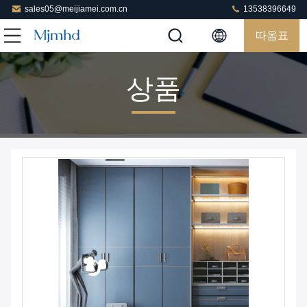
sales05@meijiamei.com.cn
13538396649
따옴표
상품