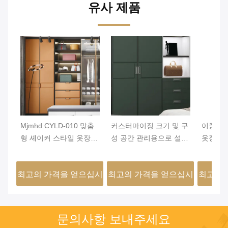
유사 제품
Mjmhd CYLD-010 맞춤
커스터마이징 크기 및 구
이중 개
형 셰이커 스타일 옷장
성 공간 관리용으로 설계
옷장 도
문 - 22mm ENF 인증 파
된 힌지 문 열기를 갖춘
힌지식 
티클 보드, PVC 라미네
라미네이트 완성 옷장 문
사항에 
최고의 가격을 얻으십시
최고의 가격을 얻으십시
최고의 
이트, 알루미늄 엣지 밴
용적인 
딩, 현대적인 침실 및 옷
오
오
장용 방습
문의사항 보내주세요