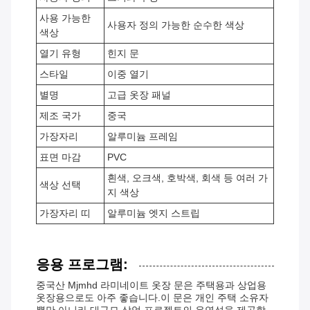
사용 가능한
사용자 정의 가능한 순수한 색상
색상
열기 유형
힌지 문
스타일
이중 열기
별명
고급 옷장 패널
제조 국가
중국
가장자리
알루미늄 프레임
표면 마감
PVC
흰색, 오크색, 호박색, 회색 등 여러 가
색상 선택
지 색상
가장자리 띠
알루미늄 엣지 스트립
응용 프로그램:
중국산 Mjmhd 라미네이트 옷장 문은 주택용과 상업용
옷장용으로도 아주 좋습니다.이 문은 개인 주택 소유자
뿐만 아니라 대규모 상업 프로젝트의 유연성을 제공합