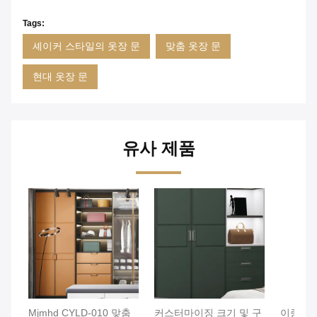
Tags:
셰이커 스타일의 옷장 문
맞춤 옷장 문
현대 옷장 문
유사 제품
Mjmhd CYLD-010 맞춤
커스터마이징 크기 및 구
이중 개