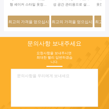
형 셰이커 스타일 옷장
성 공간 관리용으로 설계
옷장 도
문 - 22mm ENF 인증 파
된 힌지 문 열기를 갖춘
힌지식 
티클 보드, PVC 라미네
라미네이트 완성 옷장 문
사항에 
최고의 가격을 얻으십시
최고의 가격을 얻으십시
최고의 
이트, 알루미늄 엣지 밴
용적인 
딩, 현대적인 침실 및 옷
오
오
장용 방습
문의사항 보내주세요
요청사항을 보내주시면 
최대한 빨리 답변하겠습
니다.