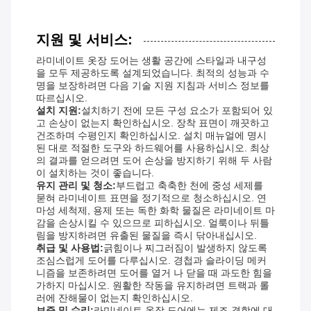
지원 및 서비스:
라미네이트 옷장 도어는 생활 공간에 스타일과 내구성
을 모두 제공하도록 설계되었습니다. 최적의 성능과 수
명을 보장하려면 다음 기술 지원 지침과 서비스 정보를
따르십시오.
설치 지원:
설치하기 전에 모든 구성 요소가 포함되어 있
고 손상이 없는지 확인하십시오. 장착 표면이 깨끗하고
건조하며 수평인지 확인하십시오. 설치 매뉴얼에 명시
된 대로 적절한 도구와 하드웨어를 사용하십시오. 최상
의 결과를 얻으려면 도어 손상을 방지하기 위해 두 사람
이 설치하는 것이 좋습니다.
유지 관리 및 청소:
부드럽고 축축한 천에 중성 세제를
묻혀 라미네이트 표면을 정기적으로 청소하십시오. 연
마성 세척제, 용제 또는 독한 화학 물질은 라미네이트 마
감을 손상시킬 수 있으므로 피하십시오. 얼룩이나 뒤틀
림을 방지하려면 유출된 물질을 즉시 닦아내십시오.
취급 및 사용법:
긁힘이나 찌그러짐이 발생하지 않도록
조심스럽게 도어를 다루십시오. 경첩과 슬라이딩 메커
니즘을 보존하려면 도어를 열거 나 닫을 때 과도한 힘을
가하지 마십시오. 원활한 작동을 유지하려면 트랙과 롤
러에 잔해물이 없는지 확인하십시오.
보증 및 수리:
라미네이트 옷장 도어에는 제조 결함에 대