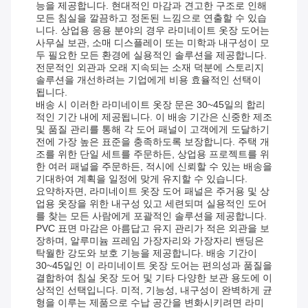
능을 제공합니다. 현대적인 마감과 견고한 구조로 인해
모든 침실을 깔끔하고 정돈된 느낌으로 연출할 수 있습
니다. 상업용 응용 분야의 경우 라미네이트 옷장 도어는
사무실 보관, 소매 디스플레이 또는 미학과 내구성이 모
두 필요한 모든 환경에 실용적인 솔루션을 제공합니다.
전문적인 외관과 오래 지속되는 소재 덕분에 스토리지
솔루션을 개선하려는 기업에게 비용 효율적인 선택이
됩니다.
배송 시 이러한 라미네이트 옷장 문은 30~45일의 합리
적인 기간 내에 제공됩니다. 이 배송 기간은 신중한 제조
및 품질 관리를 통해 각 도어 패널이 고객에게 도달하기
전에 가장 높은 표준을 충족하도록 보장합니다. 주택 개
조를 위한 단일 세트를 주문하든, 상업용 프로젝트를 위
한 여러 패널을 주문하든, 적시에 신뢰할 수 있는 배송을
기대하여 계획을 일정에 맞게 유지할 수 있습니다.
요약하자면, 라미네이트 옷장 도어 패널은 주거용 및 상
업용 옷장을 위한 내구성 있고 세련되며 실용적인 도어
를 찾는 모든 사람에게 포괄적인 솔루션을 제공합니다.
PVC 표면 마감은 아름답고 유지 관리가 적은 외관을 보
장하며, 알루미늄 프레임 가장자리와 가장자리 밴딩은
탁월한 강도와 보호 기능을 제공합니다. 배송 기간이
30~45일인 이 라미네이트 옷장 도어는 편의성과 품질을
결합하여 침실 옷장 도어 및 기타 다양한 보관 용도에 이
상적인 선택입니다. 미적, 기능성, 내구성이 완벽하게 균
형을 이루는 제품으로 수납 공간을 변화시키려면 라미