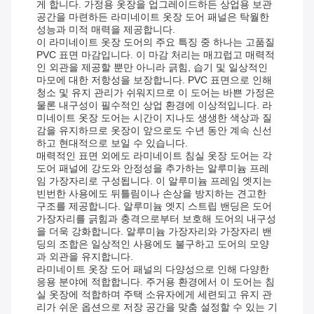
게 합니다. 가정용 옷장을 업그레이드하든 상업용 보관
공간을 마련하든 라미네이트 옷장 도어 패널은 탁월한
성능과 미적 매력을 제공합니다.
이 라미네이트 옷장 도어의 주요 특징 중 하나는 고품질
PVC 표면 마감입니다. 이 마감 처리는 매끄럽고 매력적
인 외관을 제공할 뿐만 아니라 긁힘, 습기 및 일상적인
마모에 대한 저항성을 보장합니다. PVC 표면으로 인해
청소 및 유지 관리가 쉬워지므로 이 도어는 바쁜 가정은
물론 내구성이 필수적인 상업 환경에 이상적입니다. 라
미네이트 옷장 도어는 시간이 지나도 생생한 색상과 질
감을 유지하므로 옷장이 앞으로도 수년 동안 계속 신선
하고 현대적으로 보일 수 있습니다.
매력적인 표면 외에도 라미네이트 침실 옷장 도어는 각
도어 패널에 강도와 안정성을 추가하는 알루미늄 프레
임 가장자리로 구성됩니다. 이 알루미늄 프레임 엣지는
빈번한 사용에도 뒤틀림이나 손상을 방지하는 견고한
구조를 제공합니다. 알루미늄 엣지 스트립 밴딩은 도어
가장자리를 긁힘과 충격으로부터 보호해 도어의 내구성
을 더욱 강화합니다. 알루미늄 가장자리와 가장자리 밴
딩의 조합은 일상적인 사용에도 불구하고 도어의 모양
과 외관을 유지합니다.
라미네이트 옷장 도어 패널의 다양성으로 인해 다양한
응용 분야에 적합합니다. 주거용 환경에서 이 도어는 침
실 옷장에 적합하며 주택 소유자에게 세련되고 유지 관
리가 쉬운 옵션으로 저장 공간을 맞춤 설정할 수 있는 기