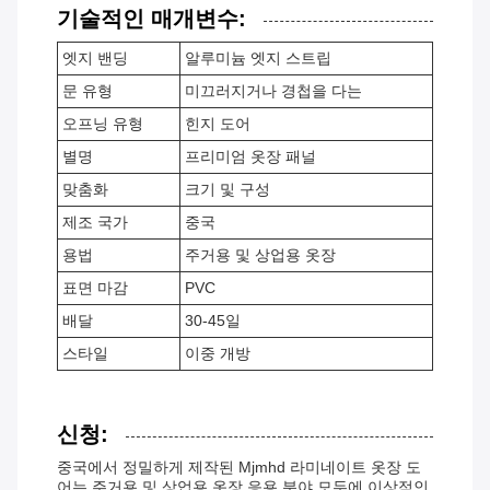
기술적인 매개변수:
엣지 밴딩
알루미늄 엣지 스트립
문 유형
미끄러지거나 경첩을 다는
오프닝 유형
힌지 도어
별명
프리미엄 옷장 패널
맞춤화
크기 및 구성
제조 국가
중국
용법
주거용 및 상업용 옷장
표면 마감
PVC
배달
30-45일
스타일
이중 개방
신청:
중국에서 정밀하게 제작된 Mjmhd 라미네이트 옷장 도
어는 주거용 및 상업용 옷장 응용 분야 모두에 이상적인