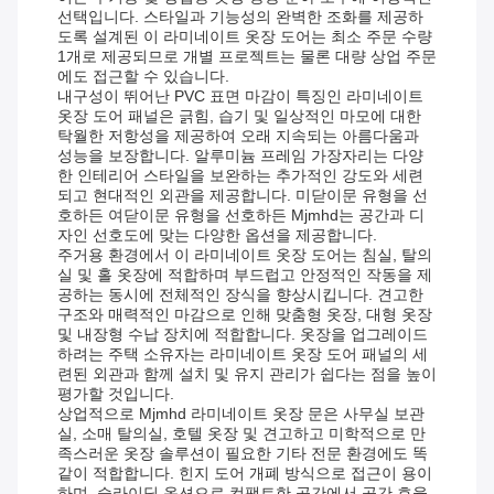
선택입니다. 스타일과 기능성의 완벽한 조화를 제공하
도록 설계된 이 라미네이트 옷장 도어는 최소 주문 수량
1개로 제공되므로 개별 프로젝트는 물론 대량 상업 주문
에도 접근할 수 있습니다.
내구성이 뛰어난 PVC 표면 마감이 특징인 라미네이트
옷장 도어 패널은 긁힘, 습기 및 일상적인 마모에 대한
탁월한 저항성을 제공하여 오래 지속되는 아름다움과
성능을 보장합니다. 알루미늄 프레임 가장자리는 다양
한 인테리어 스타일을 보완하는 추가적인 강도와 세련
되고 현대적인 외관을 제공합니다. 미닫이문 유형을 선
호하든 여닫이문 유형을 선호하든 Mjmhd는 공간과 디
자인 선호도에 맞는 다양한 옵션을 제공합니다.
주거용 환경에서 이 라미네이트 옷장 도어는 침실, 탈의
실 및 홀 옷장에 적합하며 부드럽고 안정적인 작동을 제
공하는 동시에 전체적인 장식을 향상시킵니다. 견고한
구조와 매력적인 마감으로 인해 맞춤형 옷장, 대형 옷장
및 내장형 수납 장치에 적합합니다. 옷장을 업그레이드
하려는 주택 소유자는 라미네이트 옷장 도어 패널의 세
련된 외관과 함께 설치 및 유지 관리가 쉽다는 점을 높이
평가할 것입니다.
상업적으로 Mjmhd 라미네이트 옷장 문은 사무실 보관
실, 소매 탈의실, 호텔 옷장 및 견고하고 미학적으로 만
족스러운 옷장 솔루션이 필요한 기타 전문 환경에도 똑
같이 적합합니다. 힌지 도어 개폐 방식으로 접근이 용이
하며, 슬라이딩 옵션으로 컴팩트한 공간에서 공간 효율