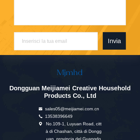
Invia
Dongguan Meijiamei Creative Household
Products Co., Ltd
sales05@meijiamei.com.cn
13538396649
No.109-1, Luyuan Road, citt
à di Chashan, città di Dongg
uan, provincia del Guangdo