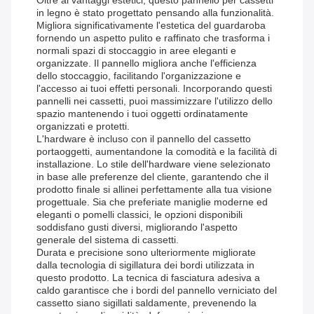
Oltre ai vantaggi estetici, questo pannello per cassetti
in legno è stato progettato pensando alla funzionalità.
Migliora significativamente l'estetica del guardaroba
fornendo un aspetto pulito e raffinato che trasforma i
normali spazi di stoccaggio in aree eleganti e
organizzate. Il pannello migliora anche l'efficienza
dello stoccaggio, facilitando l'organizzazione e
l'accesso ai tuoi effetti personali. Incorporando questi
pannelli nei cassetti, puoi massimizzare l'utilizzo dello
spazio mantenendo i tuoi oggetti ordinatamente
organizzati e protetti.
L'hardware è incluso con il pannello del cassetto
portaoggetti, aumentandone la comodità e la facilità di
installazione. Lo stile dell'hardware viene selezionato
in base alle preferenze del cliente, garantendo che il
prodotto finale si allinei perfettamente alla tua visione
progettuale. Sia che preferiate maniglie moderne ed
eleganti o pomelli classici, le opzioni disponibili
soddisfano gusti diversi, migliorando l'aspetto
generale del sistema di cassetti.
Durata e precisione sono ulteriormente migliorate
dalla tecnologia di sigillatura dei bordi utilizzata in
questo prodotto. La tecnica di fasciatura adesiva a
caldo garantisce che i bordi del pannello verniciato del
cassetto siano sigillati saldamente, prevenendo la