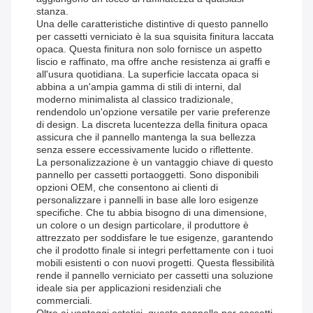
stanza.
Una delle caratteristiche distintive di questo pannello
per cassetti verniciato è la sua squisita finitura laccata
opaca. Questa finitura non solo fornisce un aspetto
liscio e raffinato, ma offre anche resistenza ai graffi e
all'usura quotidiana. La superficie laccata opaca si
abbina a un'ampia gamma di stili di interni, dal
moderno minimalista al classico tradizionale,
rendendolo un'opzione versatile per varie preferenze
di design. La discreta lucentezza della finitura opaca
assicura che il pannello mantenga la sua bellezza
senza essere eccessivamente lucido o riflettente.
La personalizzazione è un vantaggio chiave di questo
pannello per cassetti portaoggetti. Sono disponibili
opzioni OEM, che consentono ai clienti di
personalizzare i pannelli in base alle loro esigenze
specifiche. Che tu abbia bisogno di una dimensione,
un colore o un design particolare, il produttore è
attrezzato per soddisfare le tue esigenze, garantendo
che il prodotto finale si integri perfettamente con i tuoi
mobili esistenti o con nuovi progetti. Questa flessibilità
rende il pannello verniciato per cassetti una soluzione
ideale sia per applicazioni residenziali che
commerciali.