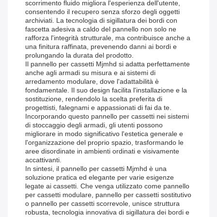
scorrimento fluido migliora l'esperienza dell'utente,
consentendo il recupero senza sforzo degli oggetti
archiviati. La tecnologia di sigillatura dei bordi con
fascetta adesiva a caldo del pannello non solo ne
rafforza l'integrità strutturale, ma contribuisce anche a
una finitura raffinata, prevenendo danni ai bordi e
prolungando la durata del prodotto.
Il pannello per cassetti Mjmhd si adatta perfettamente
anche agli armadi su misura e ai sistemi di
arredamento modulare, dove l'adattabilità è
fondamentale. Il suo design facilita l'installazione e la
sostituzione, rendendolo la scelta preferita di
progettisti, falegnami e appassionati di fai da te.
Incorporando questo pannello per cassetti nei sistemi
di stoccaggio degli armadi, gli utenti possono
migliorare in modo significativo l'estetica generale e
l'organizzazione del proprio spazio, trasformando le
aree disordinate in ambienti ordinati e visivamente
accattivanti.
In sintesi, il pannello per cassetti Mjmhd è una
soluzione pratica ed elegante per varie esigenze
legate ai cassetti. Che venga utilizzato come pannello
per cassetti modulare, pannello per cassetti sostitutivo
o pannello per cassetti scorrevole, unisce struttura
robusta, tecnologia innovativa di sigillatura dei bordi e