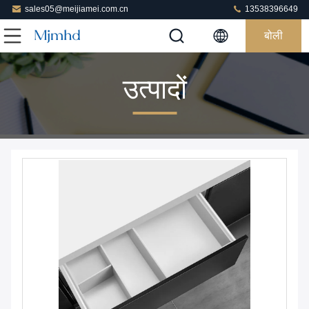
sales05@meijiamei.com.cn
13538396649
बोली
उत्पादों