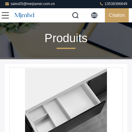
sales05@meijiamei.com.cn
13538396649
Citation
Produits