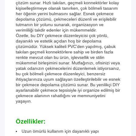
çözüm sunar. Hızlı takılan, geçmeli konnektörler kolay
kişiselleştirmeye olanak tanırken, çok bölmeli tasarım
her öğenin yerini bulmasını sağlar. Esnek çekmece
depolama çözümü, çekmeceleri düzenli ve erişilebilir
tutmanın bir yolunu sunarak, organizasyon ve
verimliliği takdir edenler için mükemmeldir.
Özetle, bu DIY çekmece düzenleyicisi çok yönlü,
dayanıklı ve estetik açıdan hoş bir depolama
çözümüdür. Yüksek kaliteli PVC'den yapılmış, çabuk
takılan geçmeli konnektörlere sahip ve birden fazla
renkte mevcut olan bu ürün, işlevsellik ve stilin
mükemmel birleşimini sunar. Mutfağınızı, ofisinizi veya
yatak odanızın çekmecelerini düzenlemek istiyorsanız,
bu çok bölmeli çekmece düzenleyici, benzersiz
ihtiyaçlarınıza uyum sağlayan özelleştirilebilir ve esnek
bir çekmece depolama çözümü sunar. Bu yenilikçi DIY
ayarlanabilir çekmece tepsisiyle iyi organize edilmiş bir
çekmece alanının rahatlığını ve memnuniyetini
yaşayın.
Özellikler:
Uzun ömürlü kullanım için dayanıklı yapı