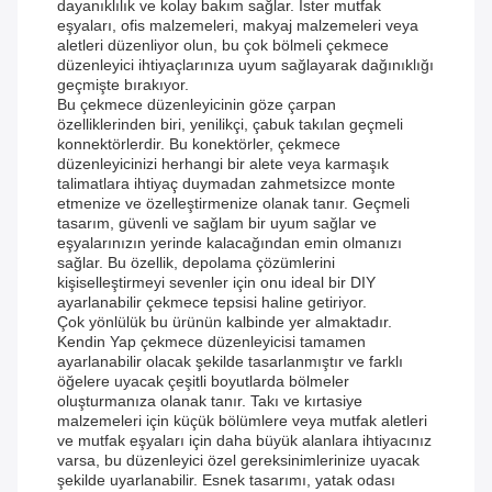
dayanıklılık ve kolay bakım sağlar. İster mutfak
eşyaları, ofis malzemeleri, makyaj malzemeleri veya
aletleri düzenliyor olun, bu çok bölmeli çekmece
düzenleyici ihtiyaçlarınıza uyum sağlayarak dağınıklığı
geçmişte bırakıyor.
Bu çekmece düzenleyicinin göze çarpan
özelliklerinden biri, yenilikçi, çabuk takılan geçmeli
konnektörlerdir. Bu konektörler, çekmece
düzenleyicinizi herhangi bir alete veya karmaşık
talimatlara ihtiyaç duymadan zahmetsizce monte
etmenize ve özelleştirmenize olanak tanır. Geçmeli
tasarım, güvenli ve sağlam bir uyum sağlar ve
eşyalarınızın yerinde kalacağından emin olmanızı
sağlar. Bu özellik, depolama çözümlerini
kişiselleştirmeyi sevenler için onu ideal bir DIY
ayarlanabilir çekmece tepsisi haline getiriyor.
Çok yönlülük bu ürünün kalbinde yer almaktadır.
Kendin Yap çekmece düzenleyicisi tamamen
ayarlanabilir olacak şekilde tasarlanmıştır ve farklı
öğelere uyacak çeşitli boyutlarda bölmeler
oluşturmanıza olanak tanır. Takı ve kırtasiye
malzemeleri için küçük bölümlere veya mutfak aletleri
ve mutfak eşyaları için daha büyük alanlara ihtiyacınız
varsa, bu düzenleyici özel gereksinimlerinize uyacak
şekilde uyarlanabilir. Esnek tasarımı, yatak odası