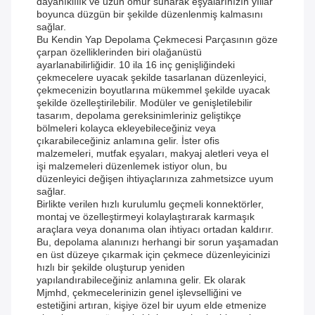
dayanıklılık ve uzun ömür sunarak eşyalarınızın yıllar
boyunca düzgün bir şekilde düzenlenmiş kalmasını
sağlar.
Bu Kendin Yap Depolama Çekmecesi Parçasının göze
çarpan özelliklerinden biri olağanüstü
ayarlanabilirliğidir. 10 ila 16 inç genişliğindeki
çekmecelere uyacak şekilde tasarlanan düzenleyici,
çekmecenizin boyutlarına mükemmel şekilde uyacak
şekilde özelleştirilebilir. Modüler ve genişletilebilir
tasarım, depolama gereksinimleriniz geliştikçe
bölmeleri kolayca ekleyebileceğiniz veya
çıkarabileceğiniz anlamına gelir. İster ofis
malzemeleri, mutfak eşyaları, makyaj aletleri veya el
işi malzemeleri düzenlemek istiyor olun, bu
düzenleyici değişen ihtiyaçlarınıza zahmetsizce uyum
sağlar.
Birlikte verilen hızlı kurulumlu geçmeli konnektörler,
montaj ve özelleştirmeyi kolaylaştırarak karmaşık
araçlara veya donanıma olan ihtiyacı ortadan kaldırır.
Bu, depolama alanınızı herhangi bir sorun yaşamadan
en üst düzeye çıkarmak için çekmece düzenleyicinizi
hızlı bir şekilde oluşturup yeniden
yapılandırabileceğiniz anlamına gelir. Ek olarak
Mjmhd, çekmecelerinizin genel işlevselliğini ve
estetiğini artıran, kişiye özel bir uyum elde etmenize