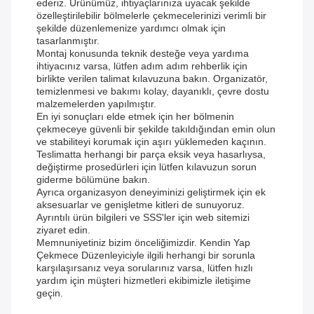
ederiz. Ürünümüz, ihtiyaçlarınıza uyacak şekilde
özelleştirilebilir bölmelerle çekmecelerinizi verimli bir
şekilde düzenlemenize yardımcı olmak için
tasarlanmıştır.
Montaj konusunda teknik desteğe veya yardıma
ihtiyacınız varsa, lütfen adım adım rehberlik için
birlikte verilen talimat kılavuzuna bakın. Organizatör,
temizlenmesi ve bakımı kolay, dayanıklı, çevre dostu
malzemelerden yapılmıştır.
En iyi sonuçları elde etmek için her bölmenin
çekmeceye güvenli bir şekilde takıldığından emin olun
ve stabiliteyi korumak için aşırı yüklemeden kaçının.
Teslimatta herhangi bir parça eksik veya hasarlıysa,
değiştirme prosedürleri için lütfen kılavuzun sorun
giderme bölümüne bakın.
Ayrıca organizasyon deneyiminizi geliştirmek için ek
aksesuarlar ve genişletme kitleri de sunuyoruz.
Ayrıntılı ürün bilgileri ve SSS'ler için web sitemizi
ziyaret edin.
Memnuniyetiniz bizim önceliğimizdir. Kendin Yap
Çekmece Düzenleyiciyle ilgili herhangi bir sorunla
karşılaşırsanız veya sorularınız varsa, lütfen hızlı
yardım için müşteri hizmetleri ekibimizle iletişime
geçin.