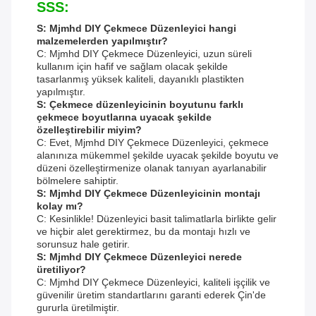
SSS:
S: Mjmhd DIY Çekmece Düzenleyici hangi
malzemelerden yapılmıştır?
C: Mjmhd DIY Çekmece Düzenleyici, uzun süreli
kullanım için hafif ve sağlam olacak şekilde
tasarlanmış yüksek kaliteli, dayanıklı plastikten
yapılmıştır.
S: Çekmece düzenleyicinin boyutunu farklı
çekmece boyutlarına uyacak şekilde
özelleştirebilir miyim?
C: Evet, Mjmhd DIY Çekmece Düzenleyici, çekmece
alanınıza mükemmel şekilde uyacak şekilde boyutu ve
düzeni özelleştirmenize olanak tanıyan ayarlanabilir
bölmelere sahiptir.
S: Mjmhd DIY Çekmece Düzenleyicinin montajı
kolay mı?
C: Kesinlikle! Düzenleyici basit talimatlarla birlikte gelir
ve hiçbir alet gerektirmez, bu da montajı hızlı ve
sorunsuz hale getirir.
S: Mjmhd DIY Çekmece Düzenleyici nerede
üretiliyor?
C: Mjmhd DIY Çekmece Düzenleyici, kaliteli işçilik ve
güvenilir üretim standartlarını garanti ederek Çin'de
gururla üretilmiştir.