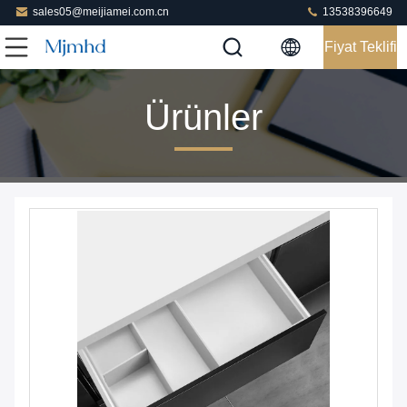
sales05@meijiamei.com.cn
13538396649
Fiyat Teklifi
Ürünler