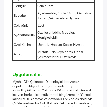
Genişlik
6cm / 9cm
Ayarlanabilir, 10 ila 16 İnç Genişliğe
Boyutlar
Kadar Çekmecelere Uyuyor
Çok yönlü
Evet
Özelleştirilebilir, Modüler,
Ayarlanabilirlik
Genişletilebilir
Özel Kesim
Ücretsiz Hassas Kesim Hizmeti
Mutfak, Ofis veya Yatak Odası
Amaç
Çekmecelerini Düzenleyin
Uygulamalar:
Mjmhd DIY Çekmece Düzenleyici, benzersiz
depolama ihtiyaçlarına göre uyarlanmış
Kişiselleştirilmiş bir Çekmece Düzenleyici oluşturmak
isteyen herkes için mükemmel bir çözümdür. Yüksek
kaliteli MDF çerçeve ve dayanıklı PVC petek dolguyla
Çin'de üretilen bu Çok Bölmeli Çekmece Düzenleyici,