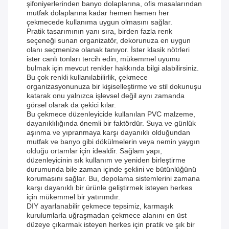
şifoniyerlerinden banyo dolaplarına, ofis masalarından
mutfak dolaplarına kadar hemen hemen her
çekmecede kullanıma uygun olmasını sağlar.
Pratik tasarımının yanı sıra, birden fazla renk
seçeneği sunan organizatör, dekorunuza en uygun
olanı seçmenize olanak tanıyor. İster klasik nötrleri
ister canlı tonları tercih edin, mükemmel uyumu
bulmak için mevcut renkler hakkında bilgi alabilirsiniz.
Bu çok renkli kullanılabilirlik, çekmece
organizasyonunuza bir kişiselleştirme ve stil dokunuşu
katarak onu yalnızca işlevsel değil aynı zamanda
görsel olarak da çekici kılar.
Bu çekmece düzenleyicide kullanılan PVC malzeme,
dayanıklılığında önemli bir faktördür. Suya ve günlük
aşınma ve yıpranmaya karşı dayanıklı olduğundan
mutfak ve banyo gibi dökülmelerin veya nemin yaygın
olduğu ortamlar için idealdir. Sağlam yapı,
düzenleyicinin sık kullanım ve yeniden birleştirme
durumunda bile zaman içinde şeklini ve bütünlüğünü
korumasını sağlar. Bu, depolama sistemlerini zamana
karşı dayanıklı bir ürünle geliştirmek isteyen herkes
için mükemmel bir yatırımdır.
DIY ayarlanabilir çekmece tepsimiz, karmaşık
kurulumlarla uğraşmadan çekmece alanını en üst
düzeye çıkarmak isteyen herkes için pratik ve şık bir