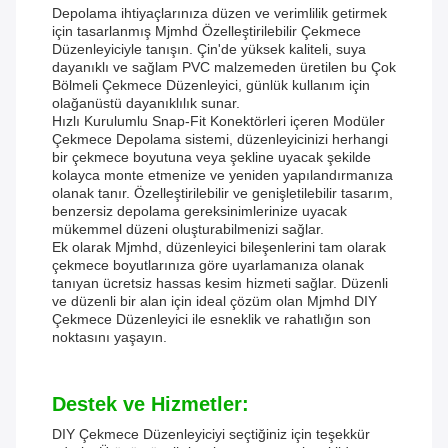
Depolama ihtiyaçlarınıza düzen ve verimlilik getirmek
için tasarlanmış Mjmhd Özelleştirilebilir Çekmece
Düzenleyiciyle tanışın. Çin'de yüksek kaliteli, suya
dayanıklı ve sağlam PVC malzemeden üretilen bu Çok
Bölmeli Çekmece Düzenleyici, günlük kullanım için
olağanüstü dayanıklılık sunar.
Hızlı Kurulumlu Snap-Fit Konektörleri içeren Modüler
Çekmece Depolama sistemi, düzenleyicinizi herhangi
bir çekmece boyutuna veya şekline uyacak şekilde
kolayca monte etmenize ve yeniden yapılandırmanıza
olanak tanır. Özelleştirilebilir ve genişletilebilir tasarım,
benzersiz depolama gereksinimlerinize uyacak
mükemmel düzeni oluşturabilmenizi sağlar.
Ek olarak Mjmhd, düzenleyici bileşenlerini tam olarak
çekmece boyutlarınıza göre uyarlamanıza olanak
tanıyan ücretsiz hassas kesim hizmeti sağlar. Düzenli
ve düzenli bir alan için ideal çözüm olan Mjmhd DIY
Çekmece Düzenleyici ile esneklik ve rahatlığın son
noktasını yaşayın.
Destek ve Hizmetler:
DIY Çekmece Düzenleyiciyi seçtiğiniz için teşekkür