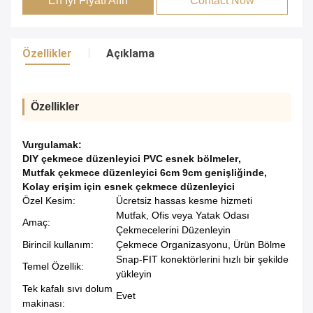
En İyi Fiyatı Alın
Contact Now
Özellikler
Açıklama
Özellikler
Vurgulamak:
DIY çekmece düzenleyici PVC esnek bölmeler
,
Mutfak çekmece düzenleyici 6cm 9cm genişliğinde
,
Kolay erişim için esnek çekmece düzenleyici
Özel Kesim:
Ücretsiz hassas kesme hizmeti
Mutfak, Ofis veya Yatak Odası
Amaç:
Çekmecelerini Düzenleyin
Birincil kullanım:
Çekmece Organizasyonu, Ürün Bölme
Snap-FIT konektörlerini hızlı bir şekilde
Temel Özellik:
yükleyin
Tek kafalı sıvı dolum
Evet
makinası: