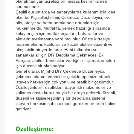
olanak tanıyan ücretsiz bir hassas kesim hizmeti
sunmaktadır.
Çeşitli durumlarda ve senaryolarda kullanım için ideal
olan bu Kişiselleştirilmiş Çekmece Düzenleyici, ev,
ofis, atölye ve hatta perakende ortamları için
mükemmeldir. Mutfakta, yemek hazırlığı sırasında
kolay erişim için mutfak eşyaları, baharatlar ve
aletlerin ayrılmasına yardımcı olur. Ofiste kırtasiye
malzemelerini, kabloları ve küçük aletleri düzenli ve
ulaşılabilir bir yerde tutar. Hobi tutkunları ve
zanaatkarlar için DIY Depolama Çekmecesi Ek
Parçası, aletler, boncuklar ve diğer el işi malzemeleri
için düzenli bir alan sağlar.
Genel olarak Mjmhd DIY Çekmece Düzenleyici,
çekmece alanını verimli bir şekilde optimize etmek
isteyen herkes için çok yönlü ve pratik bir çözümdür.
Özelleştirilebilir özellikleri, dayanıklı malzemeler ve
kullanıcı dostu kurulumuyla bir araya gelerek düzenli,
düzenli ve kişiselleştirilmiş bir depolama sistemi
isteyen herkesin sahip olması gereken bir ürün haline
getiriyor.
Özelleştirme: