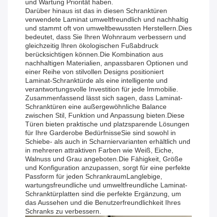
und Wartung Priorität haben.
Darüber hinaus ist das in diesen Schranktüren
verwendete Laminat umweltfreundlich und nachhaltig
und stammt oft von umweltbewussten Herstellern.Dies
bedeutet, dass Sie Ihren Wohnraum verbessern und
gleichzeitig Ihren ökologischen Fußabdruck
berücksichtigen können.Die Kombination aus
nachhaltigen Materialien, anpassbaren Optionen und
einer Reihe von stilvollen Designs positioniert
Laminat-Schranktürde als eine intelligente und
verantwortungsvolle Investition für jede Immobilie.
Zusammenfassend lässt sich sagen, dass Laminat-
Schranktüren eine außergewöhnliche Balance
zwischen Stil, Funktion und Anpassung bieten.Diese
Türen bieten praktische und platzsparende Lösungen
für Ihre Garderobe BedürfnisseSie sind sowohl in
Schiebe- als auch in Scharniervarianten erhältlich und
in mehreren attraktiven Farben wie Weiß, Eiche,
Walnuss und Grau angeboten.Die Fähigkeit, Größe
und Konfiguration anzupassen, sorgt für eine perfekte
Passform für jeden SchrankraumLanglebige,
wartungsfreundliche und umweltfreundliche Laminat-
Schranktürplatten sind die perfekte Ergänzung, um
das Aussehen und die Benutzerfreundlichkeit Ihres
Schranks zu verbessern.