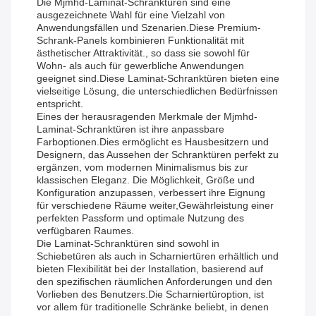
Die Mjmhd-Laminat-Schranktüren sind eine
ausgezeichnete Wahl für eine Vielzahl von
Anwendungsfällen und Szenarien.Diese Premium-
Schrank-Panels kombinieren Funktionalität mit
ästhetischer Attraktivität., so dass sie sowohl für
Wohn- als auch für gewerbliche Anwendungen
geeignet sind.Diese Laminat-Schranktüren bieten eine
vielseitige Lösung, die unterschiedlichen Bedürfnissen
entspricht.
Eines der herausragenden Merkmale der Mjmhd-
Laminat-Schranktüren ist ihre anpassbare
Farboptionen.Dies ermöglicht es Hausbesitzern und
Designern, das Aussehen der Schranktüren perfekt zu
ergänzen, vom modernen Minimalismus bis zur
klassischen Eleganz. Die Möglichkeit, Größe und
Konfiguration anzupassen, verbessert ihre Eignung
für verschiedene Räume weiter,Gewährleistung einer
perfekten Passform und optimale Nutzung des
verfügbaren Raumes.
Die Laminat-Schranktüren sind sowohl in
Schiebetüren als auch in Scharniertüren erhältlich und
bieten Flexibilität bei der Installation, basierend auf
den spezifischen räumlichen Anforderungen und den
Vorlieben des Benutzers.Die Scharniertüroption, ist
vor allem für traditionelle Schränke beliebt, in denen