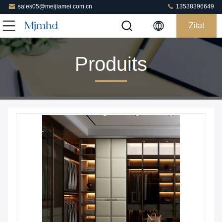
sales05@meijiamei.com.cn
13538396649
Zitat
Produits