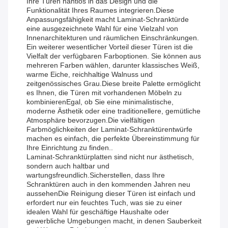
Ihre Türen nahtlos in das Design und die
Funktionalität Ihres Raumes integrieren.Diese
Anpassungsfähigkeit macht Laminat-Schranktürde
eine ausgezeichnete Wahl für eine Vielzahl von
Innenarchitekturen und räumlichen Einschränkungen.
Ein weiterer wesentlicher Vorteil dieser Türen ist die
Vielfalt der verfügbaren Farboptionen. Sie können aus
mehreren Farben wählen, darunter klassisches Weiß,
warme Eiche, reichhaltige Walnuss und
zeitgenössisches Grau.Diese breite Palette ermöglicht
es Ihnen, die Türen mit vorhandenen Möbeln zu
kombinierenEgal, ob Sie eine minimalistische,
moderne Ästhetik oder eine traditionellere, gemütliche
Atmosphäre bevorzugen.Die vielfältigen
Farbmöglichkeiten der Laminat-Schranktürentwürfe
machen es einfach, die perfekte Übereinstimmung für
Ihre Einrichtung zu finden..
Laminat-Schranktürplatten sind nicht nur ästhetisch,
sondern auch haltbar und
wartungsfreundlich.Sicherstellen, dass Ihre
Schranktüren auch in den kommenden Jahren neu
aussehenDie Reinigung dieser Türen ist einfach und
erfordert nur ein feuchtes Tuch, was sie zu einer
idealen Wahl für geschäftige Haushalte oder
gewerbliche Umgebungen macht, in denen Sauberkeit