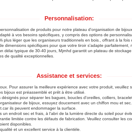
Personnalisation:
rsonnalisation de produits pour notre plateau d'organisation de bijoux
apté à vos besoins spécifiques, y compris des options de personnalisation
lus léger que les organiseurs traditionnels en bois., offrant à la fois du
e dimensions spécifiques pour que votre tiroir s'adapte parfaitement, 
c un délai typique de 30-40 jours, Mjmhd garantit un plateau de stockag
s de qualité exceptionnelles.
Assistance et services:
oux. Pour assurer la meilleure expérience avec votre produit, veuillez sui
s bijoux est préassemblé et prêt à être utilisé.
 désignés pour séparer les bagues, boucles d'oreilles, colliers, bracele
'organisateur de bijoux, essuyez doucement avec un chiffon mou et sec. 
.car ils peuvent endommager la surface.
un endroit sec et frais, à l'abri de la lumière directe du soleil pour év
antie limitée contre les défauts de fabrication. Veuillez consulter les co
oient disponibles.
lité et un excellent service à la clientèle.