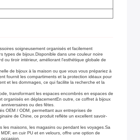
essoires soigneusement organisés et facilement
ers types de bijoux.Disponible dans une couleur noire
ou tiroir intérieur, améliorant l'esthétique globale de
onnelle de bijoux à la maison ou que vous vous prépariez à
t fournit les compartiments et la protection idéaux pour
t et les dommages, ce qui facilite la recherche et la
commode, transformant les espaces encombrés en espaces de
et organisés en déplacementEn outre, ce coffret à bijoux
s anniversaires ou des fêtes.
lisés OEM / ODM, permettant aux entreprises de
naire de Chine, ce produit reflète un excellent savoir-
ans les maisons, les magasins ou pendant les voyages.Sa
MDF, en cuir PU et en velours, offre une option de
e occasion.