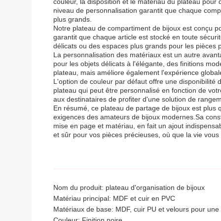
couleur, la disposition et le matériau du plateau pour
niveau de personnalisation garantit que chaque compart
plus grands.
Notre plateau de compartiment de bijoux est conçu pou
garantit que chaque article est stocké en toute sécurité
délicats ou des espaces plus grands pour les pièces 
La personnalisation des matériaux est un autre avant
pour les objets délicats à l'élégante, des finitions m
plateau, mais améliore également l'expérience globale d
L'option de couleur par défaut offre une disponibili
plateau qui peut être personnalisé en fonction de votr
aux destinataires de profiter d'une solution de rangem
En résumé, ce plateau de partage de bijoux est plus 
exigences des amateurs de bijoux modernes.Sa constru
mise en page et matériau, en fait un ajout indispens
et sûr pour vos pièces précieuses, où que la vie vo
Nom du produit: plateau d'organisation de bijoux
Matériau principal: MDF et cuir en PVC
Matériaux de base: MDF, cuir PU et velours pour un
Couleur: Finition noire