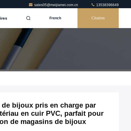
sales05@meijiamei.com.cn
13538396649
ires
Citation
French
 de bijoux pris en charge par
riau en cuir PVC, parfait pour
tion de magasins de bijoux