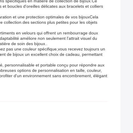
ins spécifiques en matière de collection de bijoux.Ce
t boucles d'oreilles délicates aux bracelets et colliers
ration et une protection optimales de vos bijouxCela
re collection.des sections plus petites pour les objets
artiments en velours qui offrent un rembourrage doux
aptabilité améliore non seulement l'attrait visuel du
tière de soin des bijoux..
nnez pas une couleur spécifique,vous recevez toujours un
ment de bijoux un excellent choix de cadeau, permettant
ué, personnalisable et portable conçu pour répondre aux
euses options de personnalisation en taille, couleur,
ez profiter d'un environnement sans encombrement, élégant