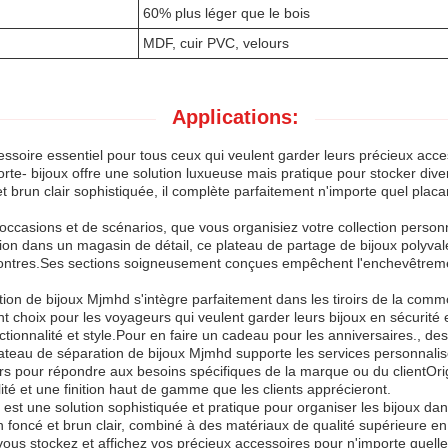
60% plus léger que le bois
MDF, cuir PVC, velours
Applications:
essoire essentiel pour tous ceux qui veulent garder leurs précieux acc
orte- bijoux offre une solution luxueuse mais pratique pour stocker div
brun clair sophistiquée, il complète parfaitement n'importe quel placard 
 d'occasions et de scénarios, que vous organisiez votre collection pers
n dans un magasin de détail, ce plateau de partage de bijoux polyvalen
t montres.Ses sections soigneusement conçues empêchent l'enchevêtremen
isation de bijoux Mjmhd s'intègre parfaitement dans les tiroirs de la 
t choix pour les voyageurs qui veulent garder leurs bijoux en sécurité 
ctionnalité et style.Pour en faire un cadeau pour les anniversaires., de
e plateau de séparation de bijoux Mjmhd supporte les services personna
rs pour répondre aux besoins spécifiques de la marque ou du clientOrigi
lité et une finition haut de gamme que les clients apprécieront.
 est une solution sophistiquée et pratique pour organiser les bijoux d
foncé et brun clair, combiné à des matériaux de qualité supérieure en 
 vous stockez et affichez vos précieux accessoires pour n'importe quell