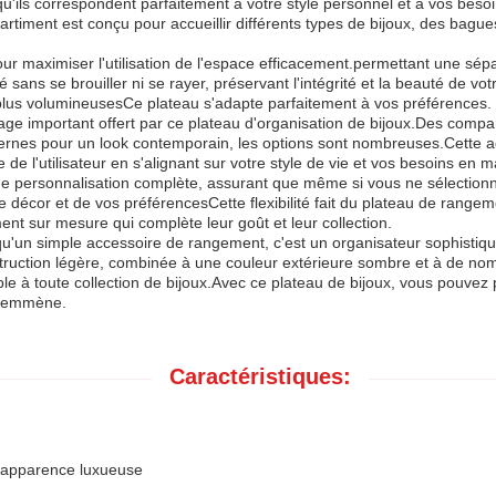
 qu'ils correspondent parfaitement à votre style personnel et à vos beso
iment est conçu pour accueillir différents types de bijoux, des bagues e
r maximiser l'utilisation de l'espace efficacement.permettant une sépa
 sans se brouiller ni se rayer, préservant l'intégrité et la beauté de vot
plus volumineusesCe plateau s'adapte parfaitement à vos préférences.
age important offert par ce plateau d'organisation de bijoux.Des comp
odernes pour un look contemporain, les options sont nombreuses.Cette ad
e l'utilisateur en s'alignant sur votre style de vie et vos besoins en ma
té de personnalisation complète, assurant que même si vous ne sélectio
e décor et de vos préférencesCette flexibilité fait du plateau de range
ent sur mesure qui complète leur goût et leur collection.
qu'un simple accessoire de rangement, c'est un organisateur sophistiq
ction légère, combinée à une couleur extérieure sombre et à de nombr
able à toute collection de bijoux.Avec ce plateau de bijoux, vous pouv
us emmène.
Caractéristiques:
e apparence luxueuse