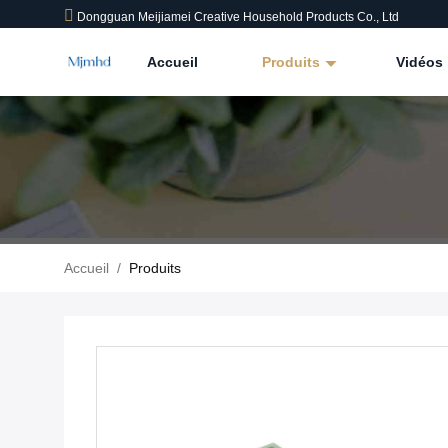
Dongguan Meijiamei Creative Household Products Co., Ltd
Accueil
Produits
Vidéos
Accueil
/
Produits