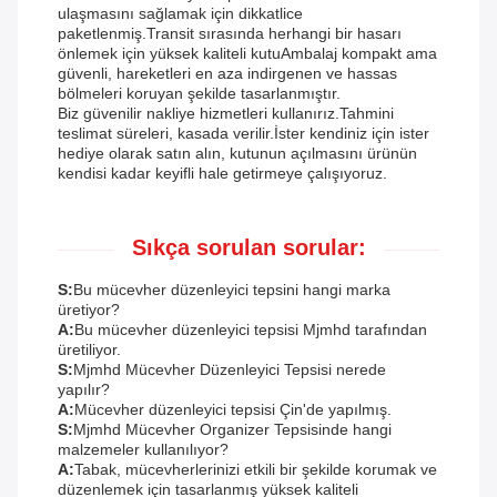
ulaşmasını sağlamak için dikkatlice
paketlenmiş.Transit sırasında herhangi bir hasarı
önlemek için yüksek kaliteli kutuAmbalaj kompakt ama
güvenli, hareketleri en aza indirgenen ve hassas
bölmeleri koruyan şekilde tasarlanmıştır.
Biz güvenilir nakliye hizmetleri kullanırız.Tahmini
teslimat süreleri, kasada verilir.İster kendiniz için ister
hediye olarak satın alın, kutunun açılmasını ürünün
kendisi kadar keyifli hale getirmeye çalışıyoruz.
Sıkça sorulan sorular:
S:
Bu mücevher düzenleyici tepsini hangi marka
üretiyor?
A:
Bu mücevher düzenleyici tepsisi Mjmhd tarafından
üretiliyor.
S:
Mjmhd Mücevher Düzenleyici Tepsisi nerede
yapılır?
A:
Mücevher düzenleyici tepsisi Çin'de yapılmış.
S:
Mjmhd Mücevher Organizer Tepsisinde hangi
malzemeler kullanılıyor?
A:
Tabak, mücevherlerinizi etkili bir şekilde korumak ve
düzenlemek için tasarlanmış yüksek kaliteli