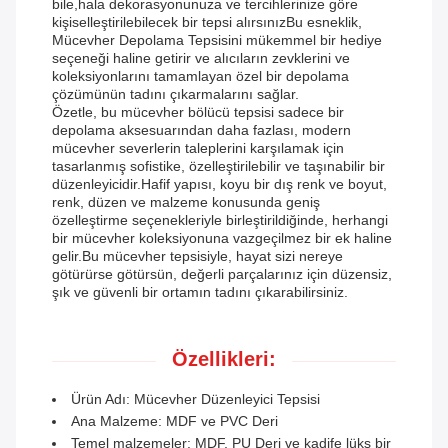
bile,hala dekorasyonunuza ve tercihlerinize göre
kişiselleştirilebilecek bir tepsi alırsınızBu esneklik,
Mücevher Depolama Tepsisini mükemmel bir hediye
seçeneği haline getirir ve alıcıların zevklerini ve
koleksiyonlarını tamamlayan özel bir depolama
çözümünün tadını çıkarmalarını sağlar.
Özetle, bu mücevher bölücü tepsisi sadece bir
depolama aksesuarından daha fazlası, modern
mücevher severlerin taleplerini karşılamak için
tasarlanmış sofistike, özelleştirilebilir ve taşınabilir bir
düzenleyicidir.Hafif yapısı, koyu bir dış renk ve boyut,
renk, düzen ve malzeme konusunda geniş
özelleştirme seçenekleriyle birleştirildiğinde, herhangi
bir mücevher koleksiyonuna vazgeçilmez bir ek haline
gelir.Bu mücevher tepsisiyle, hayat sizi nereye
götürürse götürsün, değerli parçalarınız için düzensiz,
şık ve güvenli bir ortamın tadını çıkarabilirsiniz.
Özellikleri:
Ürün Adı: Mücevher Düzenleyici Tepsisi
Ana Malzeme: MDF ve PVC Deri
Temel malzemeler: MDF, PU Deri ve kadife lüks bir