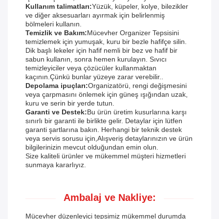
Kullanım talimatları:
Yüzük, küpeler, kolye, bilezikler
ve diğer aksesuarları ayırmak için belirlenmiş
bölmeleri kullanın.
Temizlik ve Bakım:
Mücevher Organizer Tepsisini
temizlemek için yumuşak, kuru bir bezle hafifçe silin.
Dik başlı lekeler için hafif nemli bir bez ve hafif bir
sabun kullanın, sonra hemen kurulayın. Sıvıcı
temizleyiciler veya çözücüler kullanmaktan
kaçının.Çünkü bunlar yüzeye zarar verebilir..
Depolama ipuçları:
Organizatörü, rengi değişmesini
veya çarpmasını önlemek için güneş ışığından uzak,
kuru ve serin bir yerde tutun.
Garanti ve Destek:
Bu ürün üretim kusurlarına karşı
sınırlı bir garanti ile birlikte gelir. Detaylar için lütfen
garanti şartlarına bakın. Herhangi bir teknik destek
veya servis sorusu için,Alışveriş detaylarınızın ve ürün
bilgilerinizin mevcut olduğundan emin olun.
Size kaliteli ürünler ve mükemmel müşteri hizmetleri
sunmaya kararlıyız.
Ambalaj ve Nakliye:
Mücevher düzenleyici tepsimiz mükemmel durumda