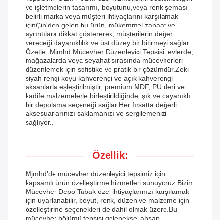
ve işletmelerin tasarımı, boyutunu,veya renk şeması
belirli marka veya müşteri ihtiyaçlarını karşılamak
içinÇin'den gelen bu ürün, mükemmel zanaat ve
ayrıntılara dikkat göstererek, müşterilerin değer
vereceği dayanıklılık ve üst düzey bir bitirmeyi sağlar.
Özetle, Mjmhd Mücevher Düzenleyici Tepsisi, evlerde,
mağazalarda veya seyahat sırasında mücevherleri
düzenlemek için sofistike ve pratik bir çözümdür.Zeki
siyah rengi koyu kahverengi ve açık kahverengi
aksanlarla eşleştirilmiştir, premium MDF, PU deri ve
kadife malzemelerle birleştirildiğinde, şık ve dayanıklı
bir depolama seçeneği sağlar.Her fırsatta değerli
aksesuarlarınızı saklamanızı ve sergilemenizi
sağlıyor..
Özellik:
Mjmhd'de mücevher düzenleyici tepsimiz için
kapsamlı ürün özelleştirme hizmetleri sunuyoruz.Bizim
Mücevher Depo Tabak özel ihtiyaçlarınızı karşılamak
için uyarlanabilir, boyut, renk, düzen ve malzeme için
özelleştirme seçenekleri de dahil olmak üzere.Bu
mücevher bölümü tepsisi geleneksel ahşap