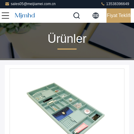
sales05@meijiamei.com.cn
13538396649
Fiyat Teklifi
Ürünler