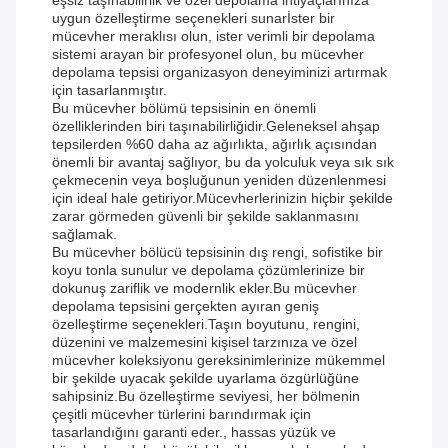
eşsiz taşınabilirlik ve özel depolama ihtiyaçlarınıza
uygun özelleştirme seçenekleri sunarİster bir
mücevher meraklısı olun, ister verimli bir depolama
sistemi arayan bir profesyonel olun, bu mücevher
depolama tepsisi organizasyon deneyiminizi artırmak
için tasarlanmıştır.
Bu mücevher bölümü tepsisinin en önemli
özelliklerinden biri taşınabilirliğidir.Geleneksel ahşap
tepsilerden %60 daha az ağırlıkta, ağırlık açısından
önemli bir avantaj sağlıyor, bu da yolculuk veya sık sık
çekmecenin veya boşluğunun yeniden düzenlenmesi
için ideal hale getiriyor.Mücevherlerinizin hiçbir şekilde
zarar görmeden güvenli bir şekilde saklanmasını
sağlamak.
Bu mücevher bölücü tepsisinin dış rengi, sofistike bir
koyu tonla sunulur ve depolama çözümlerinize bir
dokunuş zariflik ve modernlik ekler.Bu mücevher
depolama tepsisini gerçekten ayıran geniş
özelleştirme seçenekleri.Taşın boyutunu, rengini,
düzenini ve malzemesini kişisel tarzınıza ve özel
mücevher koleksiyonu gereksinimlerinize mükemmel
bir şekilde uyacak şekilde uyarlama özgürlüğüne
sahipsiniz.Bu özelleştirme seviyesi, her bölmenin
çeşitli mücevher türlerini barındırmak için
tasarlandığını garanti eder., hassas yüzük ve