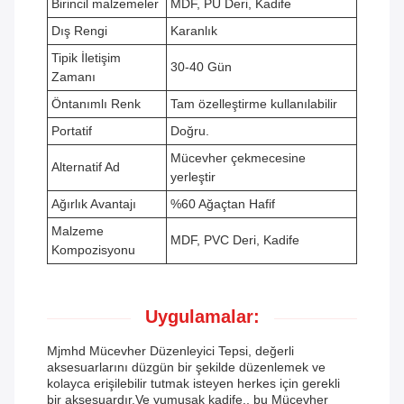
Birincil malzemeler
MDF, PU Deri, Kadife
Dış Rengi
Karanlık
Tipik İletişim
30-40 Gün
Zamanı
Öntanımlı Renk
Tam özelleştirme kullanılabilir
Portatif
Doğru.
Mücevher çekmecesine
Alternatif Ad
yerleştir
Ağırlık Avantajı
%60 Ağaçtan Hafif
Malzeme
MDF, PVC Deri, Kadife
Kompozisyonu
Uygulamalar:
Mjmhd Mücevher Düzenleyici Tepsi, değerli
aksesuarlarını düzgün bir şekilde düzenlemek ve
kolayca erişilebilir tutmak isteyen herkes için gerekli
bir aksesuardır.Ve yumuşak kadife., bu Mücevher