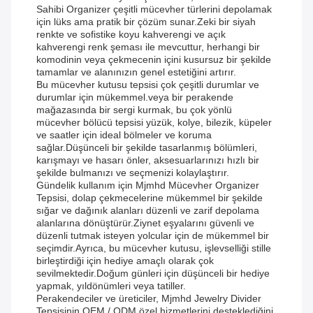
Sahibi Organizer çeşitli mücevher türlerini depolamak
için lüks ama pratik bir çözüm sunar.Zeki bir siyah
renkte ve sofistike koyu kahverengi ve açık
kahverengi renk şeması ile mevcuttur, herhangi bir
komodinin veya çekmecenin içini kusursuz bir şekilde
tamamlar ve alanınızın genel estetiğini artırır.
Bu mücevher kutusu tepsisi çok çeşitli durumlar ve
durumlar için mükemmel.veya bir perakende
mağazasında bir sergi kurmak, bu çok yönlü
mücevher bölücü tepsisi yüzük, kolye, bilezik, küpeler
ve saatler için ideal bölmeler ve koruma
sağlar.Düşünceli bir şekilde tasarlanmış bölümleri,
karışmayı ve hasarı önler, aksesuarlarınızı hızlı bir
şekilde bulmanızı ve seçmenizi kolaylaştırır.
Gündelik kullanım için Mjmhd Mücevher Organizer
Tepsisi, dolap çekmecelerine mükemmel bir şekilde
sığar ve dağınık alanları düzenli ve zarif depolama
alanlarına dönüştürür.Ziynet eşyalarını güvenli ve
düzenli tutmak isteyen yolcular için de mükemmel bir
seçimdir.Ayrıca, bu mücevher kutusu, işlevselliği stille
birleştirdiği için hediye amaçlı olarak çok
sevilmektedir.Doğum günleri için düşünceli bir hediye
yapmak, yıldönümleri veya tatiller.
Perakendeciler ve üreticiler, Mjmhd Jewelry Divider
Tepsisinin OEM / ODM özel hizmetlerini desteklediğini