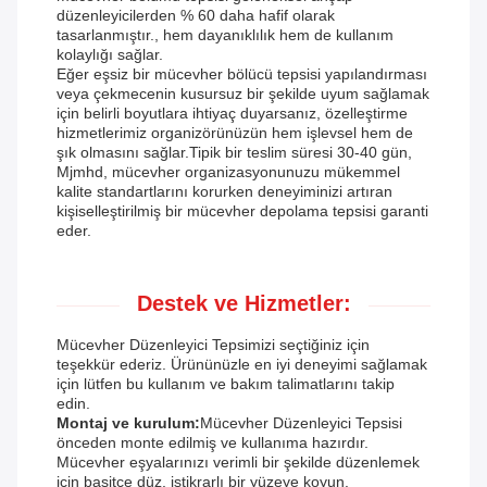
düzenleyicilerden % 60 daha hafif olarak
tasarlanmıştır., hem dayanıklılık hem de kullanım
kolaylığı sağlar.
Eğer eşsiz bir mücevher bölücü tepsisi yapılandırması
veya çekmecenin kusursuz bir şekilde uyum sağlamak
için belirli boyutlara ihtiyaç duyarsanız, özelleştirme
hizmetlerimiz organizörünüzün hem işlevsel hem de
şık olmasını sağlar.Tipik bir teslim süresi 30-40 gün,
Mjmhd, mücevher organizasyonunuzu mükemmel
kalite standartlarını korurken deneyiminizi artıran
kişiselleştirilmiş bir mücevher depolama tepsisi garanti
eder.
Destek ve Hizmetler:
Mücevher Düzenleyici Tepsimizi seçtiğiniz için
teşekkür ederiz. Ürününüzle en iyi deneyimi sağlamak
için lütfen bu kullanım ve bakım talimatlarını takip
edin.
Montaj ve kurulum:
Mücevher Düzenleyici Tepsisi
önceden monte edilmiş ve kullanıma hazırdır.
Mücevher eşyalarınızı verimli bir şekilde düzenlemek
için basitçe düz, istikrarlı bir yüzeye koyun.