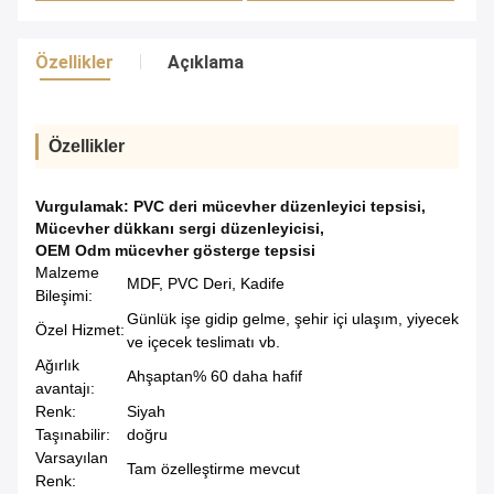
Özellikler
Açıklama
Özellikler
Vurgulamak:
PVC deri mücevher düzenleyici tepsisi
,
Mücevher dükkanı sergi düzenleyicisi
,
OEM Odm mücevher gösterge tepsisi
Malzeme
MDF, PVC Deri, Kadife
Bileşimi:
Günlük işe gidip gelme, şehir içi ulaşım, yiyecek
Özel Hizmet:
ve içecek teslimatı vb.
Ağırlık
Ahşaptan% 60 daha hafif
avantajı:
Renk:
Siyah
Taşınabilir:
doğru
Varsayılan
Tam özelleştirme mevcut
Renk: