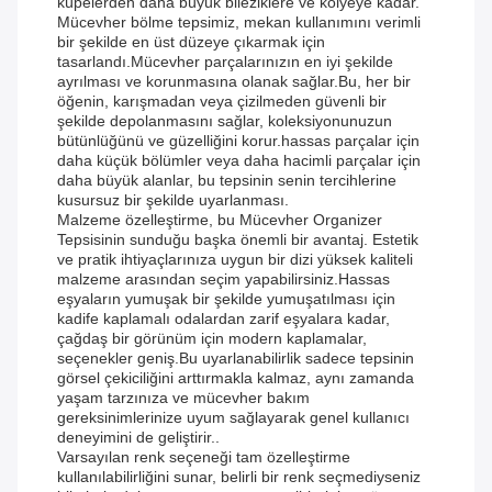
küpelerden daha büyük bileziklere ve kolyeye kadar.
Mücevher bölme tepsimiz, mekan kullanımını verimli
bir şekilde en üst düzeye çıkarmak için
tasarlandı.Mücevher parçalarınızın en iyi şekilde
ayrılması ve korunmasına olanak sağlar.Bu, her bir
öğenin, karışmadan veya çizilmeden güvenli bir
şekilde depolanmasını sağlar, koleksiyonunuzun
bütünlüğünü ve güzelliğini korur.hassas parçalar için
daha küçük bölümler veya daha hacimli parçalar için
daha büyük alanlar, bu tepsinin senin tercihlerine
kusursuz bir şekilde uyarlanması.
Malzeme özelleştirme, bu Mücevher Organizer
Tepsisinin sunduğu başka önemli bir avantaj. Estetik
ve pratik ihtiyaçlarınıza uygun bir dizi yüksek kaliteli
malzeme arasından seçim yapabilirsiniz.Hassas
eşyaların yumuşak bir şekilde yumuşatılması için
kadife kaplamalı odalardan zarif eşyalara kadar,
çağdaş bir görünüm için modern kaplamalar,
seçenekler geniş.Bu uyarlanabilirlik sadece tepsinin
görsel çekiciliğini arttırmakla kalmaz, aynı zamanda
yaşam tarzınıza ve mücevher bakım
gereksinimlerinize uyum sağlayarak genel kullanıcı
deneyimini de geliştirir..
Varsayılan renk seçeneği tam özelleştirme
kullanılabilirliğini sunar, belirli bir renk seçmediyseniz