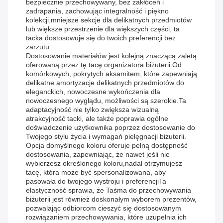
bezpiecznie przechowywany, bez zakłóceń i
zadrapania, zachowując integralność i piękno
kolekcji.mniejsze sekcje dla delikatnych przedmiotów
lub większe przestrzenie dla większych części, ta
tacka dostosowuje się do twoich preferencji bez
zarzutu.
Dostosowanie materiałów jest kolejną znaczącą zaletą
oferowaną przez tę tacę organizatora biżuterii.Od
komórkowych, pokrytych aksamitem, które zapewniają
delikatne amortyzacje delikatnych przedmiotów do
eleganckich, nowoczesne wykończenia dla
nowoczesnego wyglądu, możliwości są szerokie.Ta
adaptacyjność nie tylko zwiększa wizualną
atrakcyjność tacki, ale także poprawia ogólne
doświadczenie użytkownika poprzez dostosowanie do
Twojego stylu życia i wymagań pielęgnacji biżuterii.
Opcja domyślnego koloru oferuje pełną dostępność
dostosowania, zapewniając, że nawet jeśli nie
wybierzesz określonego koloru,nadal otrzymujesz
tacę, która może być spersonalizowana, aby
pasowała do twojego wystroju i preferencjiTa
elastyczność sprawia, że Taśma do przechowywania
biżuterii jest również doskonałym wyborem prezentów,
pozwalając odbiorcom cieszyć się dostosowanym
rozwiązaniem przechowywania, które uzupełnia ich