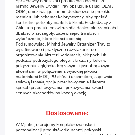
Sprzedawcy detaliczni i producenci docenią, że
Mjmhd Jewelry Divider Tray obsługuje usługi OEM /
ODM, umożliwiając firmom dostosowanie projektu,
rozmiaru,lub schemat kolorystyczny, aby spełnić
konkretne potrzeby marki lub klientaPochodzący z
Chin, ten produkt odzwierciedla doskonałą rzemiosło i
dbałość o szczegóły, zapewniając trwałość i
wykończenie, które klienci docenią.
Podsumowując, Mjmhd Jewelry Organizer Tray to
wyrafinowane i praktyczne rozwiązanie do
organizowania biżuterii w domach, sklepach lub
podczas podróży.Jego elegancki czarny kolor w
połączeniu z głęboko brązowymi i jasnobrązowymi
akcentami, w połączeniu z wysokiej jakości
materiałami MDF, PU skórą i aksamitem, zapewnia
stylową i trwałą opcję przechowywania.Ulepsza
sposób przechowywania i pokazywania swoich
cennych akcesoriów na każdą okazję.
Dostosowanie:
W Mjmhd, oferujemy kompleksowe usługi
personalizacji produktów dla naszej pokrywki