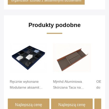
organizator szuflad z aksamitnymi biżuteriami
Produkty podobne
Ręcznie wykonane
Mjmhd Aluminiowa
OEM Lek
Modularne aksamit
Skórzana Taca na
do orga
biżuterii szuflady
Biżuterię, Układana w
biżuteri
Organizer szafy
Szufladach, Ręcznie
PVC Sk
Najlepszą cenę
Najlepszą cenę
Naj
szuflady wkład
Robiona
460x15