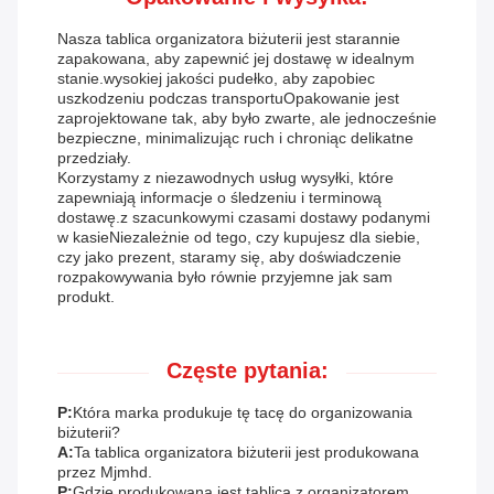
Nasza tablica organizatora biżuterii jest starannie
zapakowana, aby zapewnić jej dostawę w idealnym
stanie.wysokiej jakości pudełko, aby zapobiec
uszkodzeniu podczas transportuOpakowanie jest
zaprojektowane tak, aby było zwarte, ale jednocześnie
bezpieczne, minimalizując ruch i chroniąc delikatne
przedziały.
Korzystamy z niezawodnych usług wysyłki, które
zapewniają informacje o śledzeniu i terminową
dostawę.z szacunkowymi czasami dostawy podanymi
w kasieNiezależnie od tego, czy kupujesz dla siebie,
czy jako prezent, staramy się, aby doświadczenie
rozpakowywania było równie przyjemne jak sam
produkt.
Częste pytania:
P:
Która marka produkuje tę tacę do organizowania
biżuterii?
A:
Ta tablica organizatora biżuterii jest produkowana
przez Mjmhd.
P:
Gdzie produkowana jest tablica z organizatorem