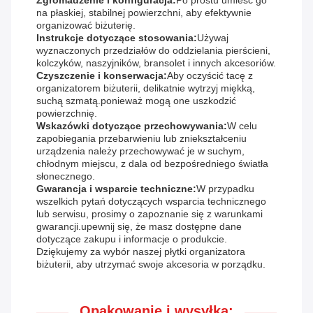
Zgromadzenie i konfiguracja:
Po prostu umieść go
na płaskiej, stabilnej powierzchni, aby efektywnie
organizować biżuterię.
Instrukcje dotyczące stosowania:
Używaj
wyznaczonych przedziałów do oddzielania pierścieni,
kolczyków, naszyjników, bransolet i innych akcesoriów.
Czyszczenie i konserwacja:
Aby oczyścić tacę z
organizatorem biżuterii, delikatnie wytrzyj miękką,
suchą szmatą.ponieważ mogą one uszkodzić
powierzchnię.
Wskazówki dotyczące przechowywania:
W celu
zapobiegania przebarwieniu lub zniekształceniu
urządzenia należy przechowywać je w suchym,
chłodnym miejscu, z dala od bezpośredniego światła
słonecznego.
Gwarancja i wsparcie techniczne:
W przypadku
wszelkich pytań dotyczących wsparcia technicznego
lub serwisu, prosimy o zapoznanie się z warunkami
gwarancji.upewnij się, że masz dostępne dane
dotyczące zakupu i informacje o produkcie.
Dziękujemy za wybór naszej płytki organizatora
biżuterii, aby utrzymać swoje akcesoria w porządku.
Opakowanie i wysyłka: