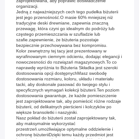
zaprojektowana, aby poprawić doświadczenie
organizacji.
Jedną z najważniejszych cech tego pudełka biżuterii
jest jego przenośność.O masie 60% mniejszej niż
tradycyjne deski drewniane, zapewnia znaczną
przewagę, która czyni go idealnym do podróży lub
częstego przemieszczania w szufladzie lub
szafie.zapewnienie, że biżuteria pozostaje
bezpiecznie przechowywana bez kompromisu.
Kolor zewnętrzny tej tacy jest prezentowany w
wyrafinowanym ciemnym odcieniu, dodając elegancji i
nowoczesności do rozwiązań magazynowych.To co
naprawdę wyróżnia to Biżuteria Składka jest szeroki
dostosowania opcji dostępnychMasz swobodę
dostosowania rozmiaru, koloru, układu i materiału
tacki, aby doskonale pasować do twojego stylu i
specyficznych wymagań kolekcji biżuterii.Ten poziom
dostosowania gwarantuje, że każde pomieszczenie
jest zaprojektowane tak, aby pomieścić różne rodzaje
biżuterii, od delikatnych pierścieni i kolczyków po
większe bransoletki i naszyjniki.
Nasz pokład do biżuterii został zaprojektowany tak,
aby maksymalnie wykorzystać
przestrzeń.umożliwiające optymalne oddzielenie i
ochronę biżuteriiDzięki temu każdy przedmiot jest