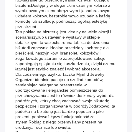
rozwiązanie do przechowywania różnych rodzajów
biżuterii.Dostępny w eleganckim czarnym kolorze z
wyrafinowanym ciemnobrązowym i jasnobrązowym
układem kolorów, bezproblemowo uzupełnia każdą
komodę lub szufladę, podnosząc ogólną estetykę
przestrzeni.
Ten pokład na biżuterię jest idealny na wiele okazji i
scenariuszy.lub ustawienie wystawy w sklepie
detalicznym, ta wszechstronna tablica do dzielenia
biżuterii zapewnia idealne przedziały i ochronę dla
pierścieni, naszyjników, bransolet, kolczyków i
zegarków.Jego starannie zaprojektowane sekcje
zapobiegają splątaniu się i uszkodzeniu, dzięki czemu
łatwiej jest szybko znaleźć i wybrać akcesoria.
Dla codziennego użytku, Taczka Mjmhd Jewelry
Organizer idealnie pasuje do szuflad komodów,
zamieniając bałaganne przestrzenie w
uporządkowane i eleganckie pomieszczenia do
przechowywania.Jest to również doskonały wybór dla
podróżnych, którzy chcą zachować swoje biżuterię
bezpieczne i zorganizowane w podróżyDodatkowo, ta
pudełka na biżuterię jest bardzo popularna jako
prezent, ponieważ łączy funkcjonalność ze
stylem.Robiąc z niego przemyślany prezent na
urodziny., rocznice lub święta.