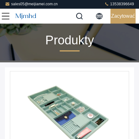
sales05@meijiamei.com.cn
13538396649
Zacytować
Produkty