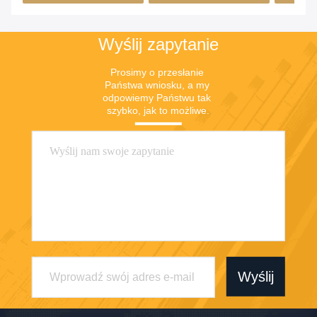
Wyślij zapytanie
Prosimy o przesłanie 
Państwa wniosku, a my 
odpowiemy Państwu tak 
szybko, jak to możliwe.
Wyślij