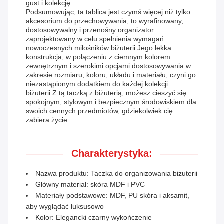
gust i kolekcję.
Podsumowując, ta tablica jest czymś więcej niż tylko
akcesorium do przechowywania, to wyrafinowany,
dostosowywalny i przenośny organizator
zaprojektowany w celu spełnienia wymagań
nowoczesnych miłośników biżuterii.Jego lekka
konstrukcja, w połączeniu z ciemnym kolorem
zewnętrznym i szerokimi opcjami dostosowywania w
zakresie rozmiaru, koloru, układu i materiału, czyni go
niezastąpionym dodatkiem do każdej kolekcji
biżuterii.Z tą taczką z biżuterią, możesz cieszyć się
spokojnym, stylowym i bezpiecznym środowiskiem dla
swoich cennych przedmiotów, gdziekolwiek cię
zabiera życie.
Charakterystyka:
Nazwa produktu: Taczka do organizowania biżuterii
Główny materiał: skóra MDF i PVC
Materiały podstawowe: MDF, PU skóra i aksamit,
aby wyglądać luksusowo
Kolor: Elegancki czarny wykończenie