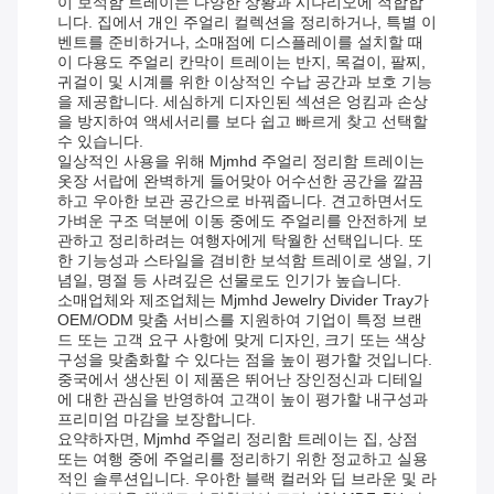
이 보석함 트레이는 다양한 상황과 시나리오에 적합합
니다. 집에서 개인 주얼리 컬렉션을 정리하거나, 특별 이
벤트를 준비하거나, 소매점에 디스플레이를 설치할 때
이 다용도 주얼리 칸막이 트레이는 반지, 목걸이, 팔찌,
귀걸이 및 시계를 위한 이상적인 수납 공간과 보호 기능
을 제공합니다. 세심하게 디자인된 섹션은 엉킴과 손상
을 방지하여 액세서리를 보다 쉽고 빠르게 찾고 선택할
수 있습니다.
일상적인 사용을 위해 Mjmhd 주얼리 정리함 트레이는
옷장 서랍에 완벽하게 들어맞아 어수선한 공간을 깔끔
하고 우아한 보관 공간으로 바꿔줍니다. 견고하면서도
가벼운 구조 덕분에 이동 중에도 주얼리를 안전하게 보
관하고 정리하려는 여행자에게 탁월한 선택입니다. 또
한 기능성과 스타일을 겸비한 보석함 트레이로 생일, 기
념일, 명절 등 사려깊은 선물로도 인기가 높습니다.
소매업체와 제조업체는 Mjmhd Jewelry Divider Tray가
OEM/ODM 맞춤 서비스를 지원하여 기업이 특정 브랜
드 또는 고객 요구 사항에 맞게 디자인, 크기 또는 색상
구성을 맞춤화할 수 있다는 점을 높이 평가할 것입니다.
중국에서 생산된 이 제품은 뛰어난 장인정신과 디테일
에 대한 관심을 반영하여 고객이 높이 평가할 내구성과
프리미엄 마감을 보장합니다.
요약하자면, Mjmhd 주얼리 정리함 트레이는 집, 상점
또는 여행 중에 주얼리를 정리하기 위한 정교하고 실용
적인 솔루션입니다. 우아한 블랙 컬러와 딥 브라운 및 라