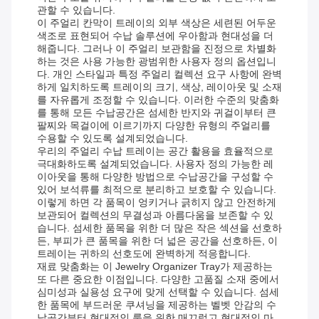
관할 수 있습니다.
이 주얼리 칸막이 트레이의 외부 색상은 세련된 어두운
색조로 표현되어 수납 솔루션에 우아함과 현대성을 더
해줍니다. 그러나 이 주얼리 보관함을 진정으로 차별화
하는 것은 사용 가능한 광범위한 사용자 정의 옵션입니
다. 개인 스타일과 특정 주얼리 컬렉션 요구 사항에 완벽
하게 일치하도록 트레이의 크기, 색상, 레이아웃 및 소재
를 자유롭게 조정할 수 있습니다. 이러한 수준의 맞춤화
를 통해 모든 수납공간은 섬세한 반지와 귀걸이부터 큰
팔찌와 목걸이에 이르기까지 다양한 유형의 주얼리를
수용할 수 있도록 설계되었습니다.
우리의 주얼리 수납 트레이는 공간 활용을 효율적으로
극대화하도록 설계되었습니다. 사용자 정의 가능한 레
이아웃을 통해 다양한 방법으로 수납공간을 구성할 수
있어 보석류를 최적으로 분리하고 보호할 수 있습니다.
이렇게 하면 각 품목이 엉키거나 긁히지 않고 안전하게
보관되어 컬렉션의 무결성과 아름다움을 보존할 수 있
습니다. 섬세한 품목을 위한 더 많은 작은 섹션을 선호하
든, 부피가 큰 품목을 위한 더 넓은 공간을 선호하든, 이
트레이는 귀하의 선호도에 완벽하게 적응합니다.
재료 맞춤화는 이 Jewelry Organizer Tray가 제공하는
또 다른 중요한 이점입니다. 다양한 고품질 소재 중에서
심미성과 실용성 요구에 맞게 선택할 수 있습니다. 섬세
한 품목에 부드러운 쿠셔닝을 제공하는 벨벳 안감의 수
납공간부터 현대적인 룩을 위한 매끄럽고 현대적인 마