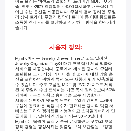
이트 브라운 액센트가 결합되어 프리미엄 MDF, PU 가
죽, 벨벳 소재가 결합되어 스타일리시하고 내구성이 뛰
어난 수납 옵션을 제공합니다. 주얼리 홀더 정리함, 주얼
리 상자 트레이, 주얼리 칸막이 트레이 등 어떤 용도로든
소중한 액세서리를 보관하고 전시하는 방식을 향상시켜
줍니다.
사용자 정의:
Mjmhd에서는 Jewelry Drawer Insert라고도 알려진
Jewelry Organizer Tray에 대한 포괄적인 제품 맞춤화
서비스를 제공합니다. 중국에서 제조된 당사의 쥬얼리
보관함은 크기, 색상, 레이아웃 및 소재에 대한 맞춤 옵
션을 포함하여 귀하의 특정 요구 사항에 맞게 맞춤화할
수 있습니다. 주로 고품질 MDF 및 PVC 가죽으로 제작
된 이 주얼리 수납 트레이는 기존 목재 정리함보다 60%
가벼워 내구성과 취급 용이성을 모두 제공합니다.
서랍에 완벽하게 맞도록 독특한 주얼리 칸막이 트레이
구성이 필요하든 특정 치수가 필요하든 당사의 맞춤 서
비스는 귀하의 정리함을 기능적이고 스타일리쉬하게 만
들어줍니다. 일반적인 리드 타임은 30~40일이며,
Mjmhd는 탁월한 품질 기준을 유지하면서 귀하의 보석
정리 경험을 향상시키는 맞춤형 보석 보관함을 보장합