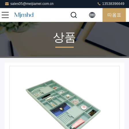
sales05@meijiamei.com.cn
13538396649
따옴표
상품