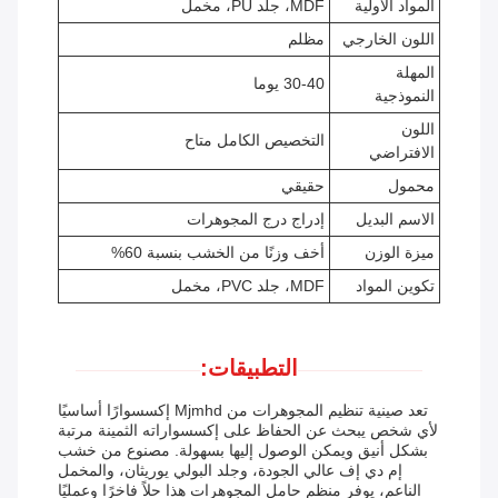
المواد الأولية
MDF، جلد PU، مخمل
اللون الخارجي
مظلم
المهلة
30-40 يوما
النموذجية
اللون
التخصيص الكامل متاح
الافتراضي
محمول
حقيقي
الاسم البديل
إدراج درج المجوهرات
ميزة الوزن
أخف وزنًا من الخشب بنسبة 60%
تكوين المواد
MDF، جلد PVC، مخمل
التطبيقات:
تعد صينية تنظيم المجوهرات من Mjmhd إكسسوارًا أساسيًا
لأي شخص يبحث عن الحفاظ على إكسسواراته الثمينة مرتبة
بشكل أنيق ويمكن الوصول إليها بسهولة. مصنوع من خشب
إم دي إف عالي الجودة، وجلد البولي يوريثان، والمخمل
الناعم، يوفر منظم حامل المجوهرات هذا حلاً فاخرًا وعمليًا