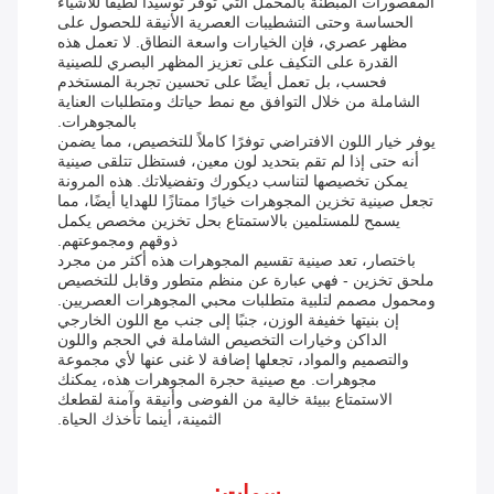
المقصورات المبطنة بالمخمل التي توفر توسيدًا لطيفًا للأشياء
الحساسة وحتى التشطيبات العصرية الأنيقة للحصول على
مظهر عصري، فإن الخيارات واسعة النطاق. لا تعمل هذه
القدرة على التكيف على تعزيز المظهر البصري للصينية
فحسب، بل تعمل أيضًا على تحسين تجربة المستخدم
الشاملة من خلال التوافق مع نمط حياتك ومتطلبات العناية
بالمجوهرات.
يوفر خيار اللون الافتراضي توفرًا كاملاً للتخصيص، مما يضمن
أنه حتى إذا لم تقم بتحديد لون معين، فستظل تتلقى صينية
يمكن تخصيصها لتناسب ديكورك وتفضيلاتك. هذه المرونة
تجعل صينية تخزين المجوهرات خيارًا ممتازًا للهدايا أيضًا، مما
يسمح للمستلمين بالاستمتاع بحل تخزين مخصص يكمل
ذوقهم ومجموعتهم.
باختصار، تعد صينية تقسيم المجوهرات هذه أكثر من مجرد
ملحق تخزين - فهي عبارة عن منظم متطور وقابل للتخصيص
ومحمول مصمم لتلبية متطلبات محبي المجوهرات العصريين.
إن بنيتها خفيفة الوزن، جنبًا إلى جنب مع اللون الخارجي
الداكن وخيارات التخصيص الشاملة في الحجم واللون
والتصميم والمواد، تجعلها إضافة لا غنى عنها لأي مجموعة
مجوهرات. مع صينية حجرة المجوهرات هذه، يمكنك
الاستمتاع ببيئة خالية من الفوضى وأنيقة وآمنة لقطعك
الثمينة، أينما تأخذك الحياة.
سمات: