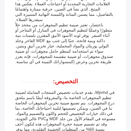
العلامات التجارية المحددة أو احتياجات العملاء. يعكس هذا
المنتج، الذي نشأ في الصين، حرفية ممتازة واهتمامًا
بالتفاصيل، مما يضمن المتانة واللمسة النهائية المتميزة التي
سيقدرها العملاء.
باختصار، تعتبر صينية تنظيم المجوهرات من مجحد حلاً
متطورًا وعمليًا لتنظيم المجوهرات في المنازل أو المتاجر أو
أثناء السفر. يوفر لونه الأسود الأنيق المقترن بلمسات بنية
داكنة وبنية فاتحة، جنبًا إلى جنب مع MDF الفاخر وجلد
البولي يوريثان والمواد المخملية، خيار تخزين أنيق ومتين.
سواء تم استخدامه كمنظم حامل مجوهرات، أو صينية
صندوق مجوهرات، أو صينية مقسمة للمجوهرات، فإنه يعزز
طريقة تخزين وعرض إكسسواراتك الثمينة في أي مناسبة.
التخصيص:
في Mjmhd، نقدم خدمات تخصيص المنتجات الشاملة لصينية
تنظيم المجوهرات الخاصة بنا، والمعروفة أيضًا باسم ملحق
درج المجوهرات. يتم تصنيع صينية تخزين المجوهرات الخاصة
بنا في الصين، ويمكن تصميمها لتلبية احتياجاتك الخاصة، بما
في ذلك خيارات التخصيص للحجم واللون والتصميم والمواد.
مصنوعة في المقام الأول من جلد MDF وPVC عالي الجودة،
وقد تم تصميم صينية حجرة المجوهرات هذه لتكون أخف
بنسبة 60% من المنظمات الخشبية التقليدية، مما يوفر