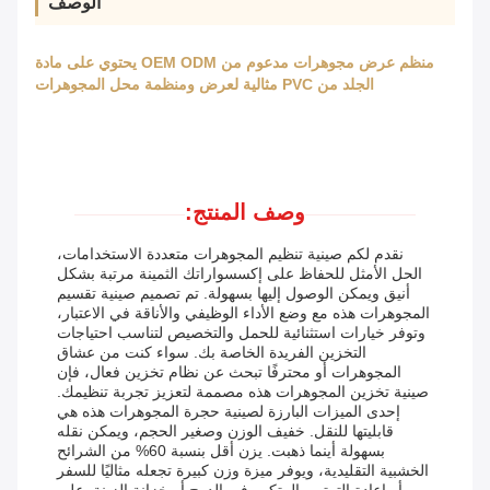
الوصف
منظم عرض مجوهرات مدعوم من OEM ODM يحتوي على مادة
الجلد من PVC مثالية لعرض ومنظمة محل المجوهرات
وصف المنتج:
نقدم لكم صينية تنظيم المجوهرات متعددة الاستخدامات،
الحل الأمثل للحفاظ على إكسسواراتك الثمينة مرتبة بشكل
أنيق ويمكن الوصول إليها بسهولة. تم تصميم صينية تقسيم
المجوهرات هذه مع وضع الأداء الوظيفي والأناقة في الاعتبار،
وتوفر خيارات استثنائية للحمل والتخصيص لتناسب احتياجات
التخزين الفريدة الخاصة بك. سواء كنت من عشاق
المجوهرات أو محترفًا تبحث عن نظام تخزين فعال، فإن
صينية تخزين المجوهرات هذه مصممة لتعزيز تجربة تنظيمك.
إحدى الميزات البارزة لصينية حجرة المجوهرات هذه هي
قابليتها للنقل. خفيف الوزن وصغير الحجم، ويمكن نقله
بسهولة أينما ذهبت. يزن أقل بنسبة 60% من الشرائح
الخشبية التقليدية، ويوفر ميزة وزن كبيرة تجعله مثاليًا للسفر