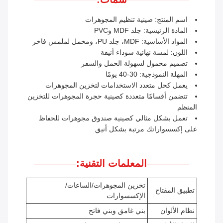
اسم المنتج: صينية تنظيم المجوهرات
المادة الرئيسية: جلد MDF وPVC
المواد الأساسية: MDF، جلد PU، ومخمل لملمس فاخر
اللون: لمسة نهائية سوداء أنيقة
تصميم محمول لسهولة الحمل والسفر
المهلة النموذجية: 30-40 يومًا
يعمل كحل متعدد الاستخدامات لتخزين المجوهرات
تتضمن أقسامًا متعددة كصينية حجرة المجوهرات للتخزين
المنظم
تعمل بشكل مثالي كصينية صندوق مجوهرات للحفاظ
على إكسسواراتك مرتبة بشكل أنيق
المعلمات التقنية:
تخزين المجوهرات/الساعات/
تطبيق المفتاح
الإكسسوارات
نظام الألوان
بني غامق وبني فاتح