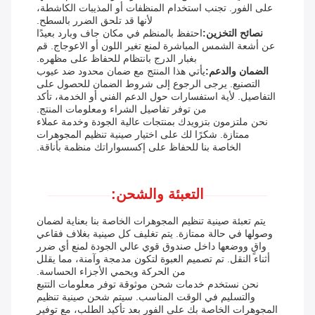
على الفور. تجنب استخدام المنظفات أو المذيبات الكاشطة،
لأنها قد تلحق الضرر بالسطح.
نصائح التخزين:
احتفظ بالمنظم في مكان جاف وبارد بعيدًا
عن أشعة الشمس المباشرة لمنع تغير اللون أو الاعوجاج. قم
بغبار الدرج بانتظام للحفاظ على مظهره.
الضمان والدعم:
يأتي هذا المنتج مع ضمان محدود ضد عيوب
التصنيع. يرجى الرجوع إلى شروط الضمان للحصول على
التفاصيل. لأية استفسارات حول الدعم الفني أو الخدمة، تأكد
من توفر تفاصيل الشراء ومعلومات المنتج.
نحن ملتزمون بتزويدك بمنتجات عالية الجودة وخدمة عملاء
ممتازة. شكرًا لك على اختيار صينية تنظيم المجوهرات
الخاصة بنا للحفاظ على إكسسواراتك منظمة بأناقة.
التعبئة والشحن:
يتم تعبئة صينية تنظيم المجوهرات الخاصة بنا بعناية لضمان
وصولها في حالة ممتازة. يتم تغليف كل صينية بغلاف فقاعي
واقٍ ووضعها داخل صندوق قوي عالي الجودة لمنع أي ضرر
أثناء النقل. تم تصميم العبوة لتكون مدمجة وآمنة، مما يقلل
من الحركة ويحمي الأجزاء الحساسة.
نحن نستخدم خدمات شحن موثوقة توفر معلومات التتبع
والتسليم في الوقت المناسب. سيتم شحن صينية تنظيم
المجوهرات الخاصة بك على الفور بعد تأكيد الطلب، مع توفير