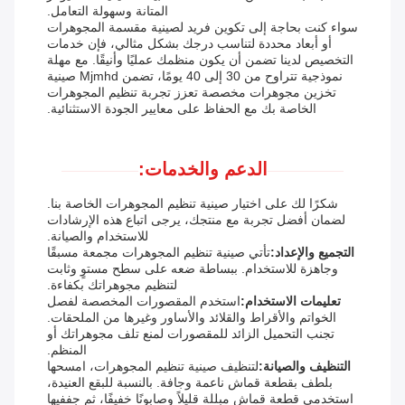
المتانة وسهولة التعامل.
سواء كنت بحاجة إلى تكوين فريد لصينية مقسمة المجوهرات
أو أبعاد محددة لتناسب درجك بشكل مثالي، فإن خدمات
التخصيص لدينا تضمن أن يكون منظمك عمليًا وأنيقًا. مع مهلة
نموذجية تتراوح من 30 إلى 40 يومًا، تضمن Mjmhd صينية
تخزين مجوهرات مخصصة تعزز تجربة تنظيم المجوهرات
الخاصة بك مع الحفاظ على معايير الجودة الاستثنائية.
الدعم والخدمات:
شكرًا لك على اختيار صينية تنظيم المجوهرات الخاصة بنا.
لضمان أفضل تجربة مع منتجك، يرجى اتباع هذه الإرشادات
للاستخدام والصيانة.
التجميع والإعداد:
تأتي صينية تنظيم المجوهرات مجمعة مسبقًا
وجاهزة للاستخدام. ببساطة ضعه على سطح مستوٍ وثابت
لتنظيم مجوهراتك بكفاءة.
تعليمات الاستخدام:
استخدم المقصورات المخصصة لفصل
الخواتم والأقراط والقلائد والأساور وغيرها من الملحقات.
تجنب التحميل الزائد للمقصورات لمنع تلف مجوهراتك أو
المنظم.
التنظيف والصيانة:
لتنظيف صينية تنظيم المجوهرات، امسحها
بلطف بقطعة قماش ناعمة وجافة. بالنسبة للبقع العنيدة،
استخدمي قطعة قماش مبللة قليلاً وصابونًا خفيفًا، ثم جففيها