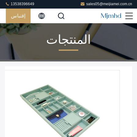
13538396649
sales05@meijiamei.com.cn
إقتباس
المنتجات