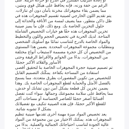
أو إعادة الترتيب المتكرر في الدرج أو خزانة الزينة. على
الرغم من خفة وزنه، فإنه يحافظ على هيكل قوي ومتين،
مما يضمن بقاء مجوهراتك مخزنة بأمان دون أي تنازلات.
يتم تقديم اللون الخارجي لصينية تقسيم المجوهرات هذه في
ظل داكن متطور، مما يضيف لمسة من الأناقة والحداثة إلى
حلول التخزين الخاصة بك. ومع ذلك، فإن ما يميز صينية
تخزين المجوهرات هذه حقًا هو خيارات التخصيص الشاملة
المتاحة. لديك الحرية في تخصيص الحجم واللون والتخطيط
والمواد الخاصة بالدرج لتتناسب تمامًا مع أسلوبك الشخصي
ومتطلبات مجموعة المجوهرات المحددة. يضمن هذا المستوى
من التخصيص أن كل حجرة مصممة لاستيعاب أنواع مختلفة
من المجوهرات، بدءًا من الخواتم والأقراط الرقيقة وحتى
الأساور والقلائد الأكبر حجمًا.
تم تصميم صينية حجرة المجوهرات الخاصة بنا لتحقيق أقصى
استفادة من المساحة بكفاءة. يمكّنك التصميم القابل
للتخصيص من تكوين المقصورات بطرق متعددة، مما يسمح
بالفصل الأمثل والحماية لقطع المجوهرات الخاصة بك. وهذا
يضمن تخزين كل قطعة بشكل آمن دون تشابك أو خدش،
مما يحافظ على سلامة مجموعتك وجمالها. سواء كنت تفضل
أقسامًا أصغر حجمًا للعناصر الحساسة أو مساحات أكبر
للقطع الأكبر حجمًا، فإن هذه الصينية تتكيف مع تفضيلاتك
بشكل لا تشوبه شائبة.
يعد تخصيص المواد ميزة مهمة أخرى تقدمها صينية تنظيم
المجوهرات هذه. يمكنك الاختيار من بين مجموعة من المواد
عالية الجودة لتناسب احتياجاتك الجمالية والعملية. بدءًا من