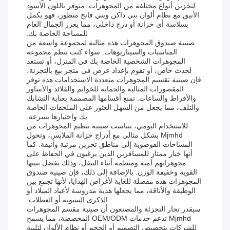
لتخزين أنواع مختلفة من المجوهرات. متوفر باللون الأسود
الأنيق مع نظام ألوان بني داكن وبني فاتح متطور، فهو يكمل
بسلاسة أي خزانة أو درج داخلي، مما يعزز الجمال العام
للمساحة الخاصة بك.
صينية صندوق المجوهرات هذه مثالية لمجموعة واسعة من
المناسبات والسيناريوهات. سواء كنت تنظم مجموعة
المجوهرات الشخصية الخاصة بك في المنزل، أو تستعد
لحدث خاص، أو تقوم بإعداد عرض في متجر بيع بالتجزئة،
فإن صينية تقسيم المجوهرات متعددة الاستخدامات هذه توفر
المقصورات المثالية والحماية للخواتم والقلائد والأساور
والأقراط والساعات. تمنع أقسامها المصممة بعناية التشابك
والتلف، مما يجعل من السهل العثور على الملحقات الخاصة
بك واختيارها بسرعة.
للاستخدام اليومي، تتناسب صينية تنظيم المجوهرات من
Mjmhd بشكل مثالي مع أدراج خزانة الملابس، وتحول
المساحات الفوضوية إلى مناطق تخزين مرتبة وأنيقة. كما
أنها خيار ممتاز للمسافرين الذين يرغبون في الحفاظ على
مجوهراتهم آمنة ومنظمة أثناء التنقل، وذلك بفضل بنيتها
القوية وخفيفة الوزن. بالإضافة إلى ذلك، فإن صينية صندوق
المجوهرات هذه مفضلة للغاية لأغراض الهدايا، لأنها تجمع بين
الوظيفة والأناقة، مما يجعلها هدية مدروسة لأعياد الميلاد أو
الذكرى السنوية أو العطلات.
سيقدر تجار التجزئة والمصنعون أن صينية مقسم المجوهرات
Mjmhd تدعم خدمات OEM/ODM المخصصة، مما يسمح
للشركات بتخصيص التصميم أو الحجم أو نظام الألوان لتلبية