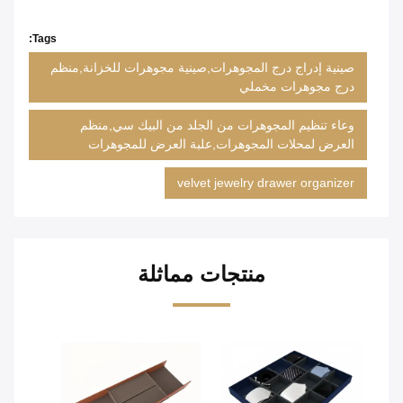
Tags:
صينية إدراج درج المجوهرات,صينية مجوهرات للخزانة,منظم
درج مجوهرات مخملي
وعاء تنظيم المجوهرات من الجلد من البيك سي,منظم
العرض لمحلات المجوهرات,علبة العرض للمجوهرات
velvet jewelry drawer organizer
منتجات مماثلة