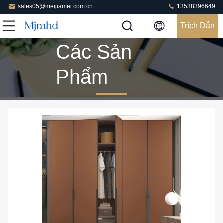
sales05@meijiamei.com.cn
13538396649
Trích Dẫn
Các Sản
Phẩm