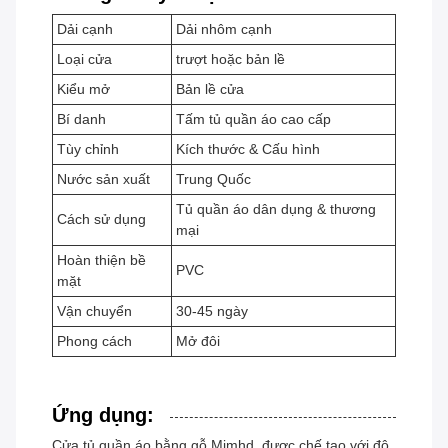
Dải cạnh
Dải nhôm cạnh
Loại cửa
trượt hoặc bản lề
Kiểu mở
Bản lề cửa
Bí danh
Tấm tủ quần áo cao cấp
Tùy chỉnh
Kích thước & Cấu hình
Nước sản xuất
Trung Quốc
Tủ quần áo dân dụng & thương
Cách sử dụng
mại
Hoàn thiện bề
PVC
mặt
Vận chuyển
30-45 ngày
Phong cách
Mở đôi
Ứng dụng:
Cửa tủ quần áo bằng gỗ Mjmhd, được chế tạo với độ