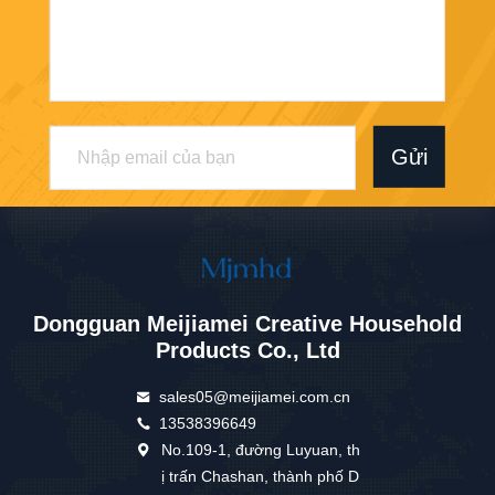
Gửi
Dongguan Meijiamei Creative Household
Products Co., Ltd
sales05@meijiamei.com.cn
13538396649
No.109-1, đường Luyuan, th
ị trấn Chashan, thành phố D