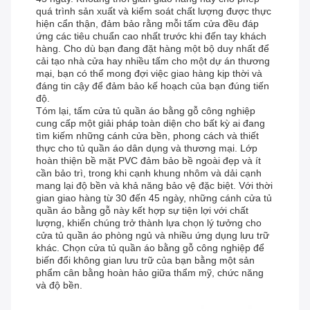
quá trình sản xuất và kiểm soát chất lượng được thực
hiện cẩn thận, đảm bảo rằng mỗi tấm cửa đều đáp
ứng các tiêu chuẩn cao nhất trước khi đến tay khách
hàng. Cho dù bạn đang đặt hàng một bộ duy nhất để
cải tạo nhà cửa hay nhiều tấm cho một dự án thương
mại, bạn có thể mong đợi việc giao hàng kịp thời và
đáng tin cậy để đảm bảo kế hoạch của bạn đúng tiến
độ.
Tóm lại, tấm cửa tủ quần áo bằng gỗ công nghiệp
cung cấp một giải pháp toàn diện cho bất kỳ ai đang
tìm kiếm những cánh cửa bền, phong cách và thiết
thực cho tủ quần áo dân dụng và thương mại. Lớp
hoàn thiện bề mặt PVC đảm bảo bề ngoài đẹp và ít
cần bảo trì, trong khi cạnh khung nhôm và dải cạnh
mang lại độ bền và khả năng bảo vệ đặc biệt. Với thời
gian giao hàng từ 30 đến 45 ngày, những cánh cửa tủ
quần áo bằng gỗ này kết hợp sự tiện lợi với chất
lượng, khiến chúng trở thành lựa chọn lý tưởng cho
cửa tủ quần áo phòng ngủ và nhiều ứng dụng lưu trữ
khác. Chọn cửa tủ quần áo bằng gỗ công nghiệp để
biến đổi không gian lưu trữ của bạn bằng một sản
phẩm cân bằng hoàn hảo giữa thẩm mỹ, chức năng
và độ bền.