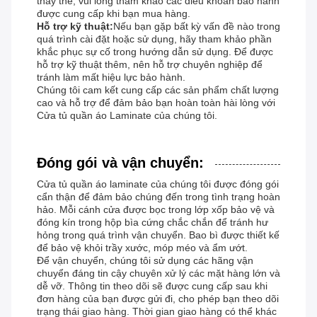
thay thế, vui lòng tham khảo các điều khoản bảo hành
được cung cấp khi bạn mua hàng.
Hỗ trợ kỹ thuật:
Nếu bạn gặp bất kỳ vấn đề nào trong
quá trình cài đặt hoặc sử dụng, hãy tham khảo phần
khắc phục sự cố trong hướng dẫn sử dụng. Để được
hỗ trợ kỹ thuật thêm, nên hỗ trợ chuyên nghiệp để
tránh làm mất hiệu lực bảo hành.
Chúng tôi cam kết cung cấp các sản phẩm chất lượng
cao và hỗ trợ để đảm bảo bạn hoàn toàn hài lòng với
Cửa tủ quần áo Laminate của chúng tôi.
Đóng gói và vận chuyển:
Cửa tủ quần áo laminate của chúng tôi được đóng gói
cẩn thận để đảm bảo chúng đến trong tình trạng hoàn
hảo. Mỗi cánh cửa được bọc trong lớp xốp bảo vệ và
đóng kín trong hộp bìa cứng chắc chắn để tránh hư
hỏng trong quá trình vận chuyển. Bao bì được thiết kế
để bảo vệ khỏi trầy xước, móp méo và ẩm ướt.
Để vận chuyển, chúng tôi sử dụng các hãng vận
chuyển đáng tin cậy chuyên xử lý các mặt hàng lớn và
dễ vỡ. Thông tin theo dõi sẽ được cung cấp sau khi
đơn hàng của bạn được gửi đi, cho phép bạn theo dõi
trạng thái giao hàng. Thời gian giao hàng có thể khác