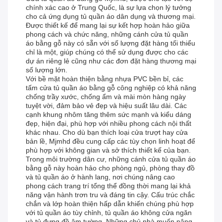
chính xác cao ở Trung Quốc, là sự lựa chọn lý tưởng
cho cả ứng dụng tủ quần áo dân dụng và thương mại.
Được thiết kế để mang lại sự kết hợp hoàn hảo giữa
phong cách và chức năng, những cánh cửa tủ quần
áo bằng gỗ này có sẵn với số lượng đặt hàng tối thiểu
chỉ là một, giúp chúng có thể sử dụng được cho các
dự án riêng lẻ cũng như các đơn đặt hàng thương mại
số lượng lớn.
Với bề mặt hoàn thiện bằng nhựa PVC bền bỉ, các
tấm cửa tủ quần áo bằng gỗ công nghiệp có khả năng
chống trầy xước, chống ẩm và mài mòn hàng ngày
tuyệt vời, đảm bảo vẻ đẹp và hiệu suất lâu dài. Các
cạnh khung nhôm tăng thêm sức mạnh và kiểu dáng
đẹp, hiện đại, phù hợp với nhiều phong cách nội thất
khác nhau. Cho dù bạn thích loại cửa trượt hay cửa
bản lề, Mjmhd đều cung cấp các tùy chọn linh hoạt để
phù hợp với không gian và sở thích thiết kế của bạn.
Trong môi trường dân cư, những cánh cửa tủ quần áo
bằng gỗ này hoàn hảo cho phòng ngủ, phòng thay đồ
và tủ quần áo ở hành lang, nơi chúng nâng cao
phong cách trang trí tổng thể đồng thời mang lại khả
năng vận hành trơn tru và đáng tin cậy. Cấu trúc chắc
chắn và lớp hoàn thiện hấp dẫn khiến chúng phù hợp
với tủ quần áo tùy chỉnh, tủ quần áo không cửa ngăn
và tủ đựng đồ âm tường. Những chủ nhà muốn nâng