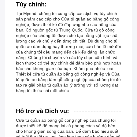
Tùy chỉnh:
Tại Mjmhd, chúng tôi cung cấp các dịch vụ tùy chỉnh
sản phẩm cao cấp cho Cửa tủ quần áo bằng gỗ công
nghiệp, được thiết kế để đáp ứng nhu cầu riêng của
bạn. Có nguồn gốc từ Trung Quốc, Cửa tủ gỗ công
nghiệp của chúng tôi được chế tạo bằng vật liệu chất
lượng cao và chú ý đến từng chi tiết. Dù dùng cho tủ
quần áo dân dụng hay thương mại, cửa bản lề mở đôi
của chúng tôi đều mang đến cả kiểu dáng lẫn chức
năng. Chúng tôi chuyên về các tùy chọn cấu hình và
kích thước có thể tùy chỉnh để đảm bảo phù hợp hoàn
hảo cho không gian của bạn. Khám phá nhiều loại
Thiết kế cửa tủ quần áo bằng gỗ công nghiệp và Cửa
tủ quần áo bằng tấm gỗ công nghiệp của chúng tôi để
tạo ra giải pháp tủ quần áo lý tưởng với số lượng đặt
hàng tối thiểu chỉ một chiếc.
Hỗ trợ và Dịch vụ:
Cửa tủ quần áo bằng gỗ công nghiệp của chúng tôi
được thiết kế để mang lại cả phong cách và độ bền
cho không gian sống của bạn. Để đảm bảo hiệu suất
và tuổi thọ tối ưu, vui lòng làm theo các hướng dẫn hỗ