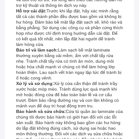
trợ kỹ thuật và thông tin dịch vụ này.
Hỗ trợ cài đặt:
Trước khi lắp đặt, hãy xác minh rằng
tất cả các thành phần đều được bao gồm và không bị
hư hỏng. Đảm bảo bề mặt lắp đặt sạch sẽ, khô ráo và
bằng phẳng. Sử dụng các công cụ và phần cứng thích
hợp như được chỉ định trong hướng dẫn cài đặt. Để
có kết quả tốt nhất, nên lắp đặt hai người để tránh
làm hỏng cửa.
Bảo trì và làm sạch:
Làm sạch bề mặt laminate
thường xuyên bằng vải mềm, ẩm với chất tẩy rửa
nhẹ. Tránh chất tẩy rửa có tính ăn mòn, dung môi
hoặc hóa chất mạnh vì chúng có thể làm hỏng lớp
hoàn thiện. Lau sạch vết tràn ngay lập tức để tránh bị
ố hoặc cong vênh.
Xử lý và sử dụng:
Xử lý cửa cẩn thận để tránh trầy
xước hoặc móp méo. Tránh dùng lực quá mạnh khi
mở hoặc đóng cửa để bảo toàn bản lề và cơ cấu
trượt. Đảm bảo rằng đường ray và con lăn không có
mảnh vụn để duy trì hoạt động trơn tru.
Bảo hành và sửa chữa:
Cửa tủ quần áo laminate của
chúng tôi được bảo hành có giới hạn đối với các lỗi
sản xuất. Bảo hành này không bao gồm các hư hỏng
do lắp đặt không đúng cách, sử dụng sai hoặc hao
mòn thông thường. Đối với các dịch vụ sửa chữa hoặc