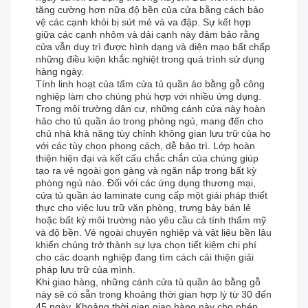
tăng cường hơn nữa độ bền của cửa bằng cách bảo
vệ các cạnh khỏi bị sứt mẻ và va đập. Sự kết hợp
giữa các cạnh nhôm và dải cạnh này đảm bảo rằng
cửa vẫn duy trì được hình dạng và diện mạo bất chấp
những điều kiện khắc nghiệt trong quá trình sử dụng
hàng ngày.
Tính linh hoạt của tấm cửa tủ quần áo bằng gỗ công
nghiệp làm cho chúng phù hợp với nhiều ứng dụng.
Trong môi trường dân cư, những cánh cửa này hoàn
hảo cho tủ quần áo trong phòng ngủ, mang đến cho
chủ nhà khả năng tùy chỉnh không gian lưu trữ của họ
với các tùy chọn phong cách, dễ bảo trì. Lớp hoàn
thiện hiện đại và kết cấu chắc chắn của chúng giúp
tạo ra vẻ ngoài gọn gàng và ngăn nắp trong bất kỳ
phòng ngủ nào. Đối với các ứng dụng thương mại,
cửa tủ quần áo laminate cung cấp một giải pháp thiết
thực cho việc lưu trữ văn phòng, trưng bày bán lẻ
hoặc bất kỳ môi trường nào yêu cầu cả tính thẩm mỹ
và độ bền. Vẻ ngoài chuyên nghiệp và vật liệu bền lâu
khiến chúng trở thành sự lựa chọn tiết kiệm chi phí
cho các doanh nghiệp đang tìm cách cải thiện giải
pháp lưu trữ của mình.
Khi giao hàng, những cánh cửa tủ quần áo bằng gỗ
này sẽ có sẵn trong khoảng thời gian hợp lý từ 30 đến
45 ngày. Khoảng thời gian giao hàng này cho phép