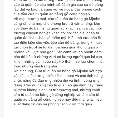
cấp tủ quần áo của mình sẽ đánh giá cao sự dễ dàng
lắp đặt và bảo trì, cùng với vẻ ngoài đầy phong cách
của tấm cửa tủ quần áo bằng gỗ công nghiệp.
Về mặt thương mại, cửa tủ quần áo bằng gỗ Mjmhd
cũng rất phù hợp cho phòng lưu trữ văn phòng, khu
vực thay đồ bán lẻ, tủ quần áo khách sạn và các môi
trường chuyên nghiệp khác đòi hỏi các giải pháp tủ
quần áo chắc chắn và thẩm mỹ. Kiểu mở cửa bản lề
tạo điều kiện cho việc tiếp cận dễ dàng, trong khi các
tùy chọn trượt sẽ tối đa hóa hiệu quả không gian ở
những khu vực nhỏ gọn. Các cạnh khung nhôm đảm
bảo độ bền ở những vị trí có lượng người qua lại cao,
khiến những cánh cửa này trở thành sự lựa chọn thiết
thực nhưng vẫn trang nhã.
Nhìn chung, Cửa tủ quần áo bằng gỗ Mjmhd kết hợp
vật liệu chất lượng, thiết kế linh hoạt và các tính năng
chức năng để đáp ứng nhiều dịp và tình huống ứng
dụng. Cho dù nâng cấp tủ quần áo gia đình hay trang
bị thêm không gian lưu trữ thương mại, những cánh
cửa tủ quần áo bằng gỗ công nghiệp và tấm cửa tủ
quần áo bằng gỗ công nghiệp này đều mang lại hiệu
suất đáng tin cậy và phong cách vượt thời gian.