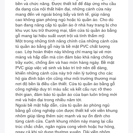
bền và chức năng. Được thiết kế để đáp ứng nhu cầu
đa dạng của nội thất hiện đại, những cánh cửa này
mang đến vẻ ngoài bóng bẩy và tinh tế, giúp nâng
cao không gian phòng ngủ hoặc tủ quần áo. Cho dù
bạn đang nâng cấp tủ quần áo ở nhà hay trang bị cho
khu vực lưu trữ thương mại, tấm cửa tủ quần áo bằng
gỗ mang lại hiệu suất vượt trội và tính thẩm mỹ.
Một trong những tính năng chính của những cánh cửa
tủ quần áo bằng gỗ này là bề mặt PVC chất lượng
cao. Lớp hoàn thiện này không chỉ mang lại vẻ mịn
màng và hấp dẫn mà còn đảm bảo khả năng chống
trầy xước, chống ẩm và hao mòn hàng ngày. Bề mặt
PVC giúp việc vệ sinh và bảo trì trở nên dễ dàng,
khiến những cánh cửa này trở nên lý tưởng cho các
hộ gia đình bận rộn cũng như môi trường thương mại
nơi độ bền là điều cần thiết. Cửa tủ quần áo bằng gỗ
công nghiệp duy trì màu sắc và kết cấu rực rỡ theo
thời gian, đảm bảo tủ quần áo của bạn luôn trông mới
mẻ và hiện đại trong nhiều năm tới.
Ngoài bề mặt hấp dẫn, cửa tủ quần áo phòng ngủ
bằng gỗ công nghiệp còn được thiết kế với viền khung
nhôm giúp tăng thêm sức mạnh và sự ổn định cho
từng cánh cửa. Cạnh khung nhôm này mang lại cấu
trúc chắc chắn, ngăn ngừa cong vênh hoặc hư hỏng,
ngay cả khi sử dụng thường xuyên. Dải viền nhôm