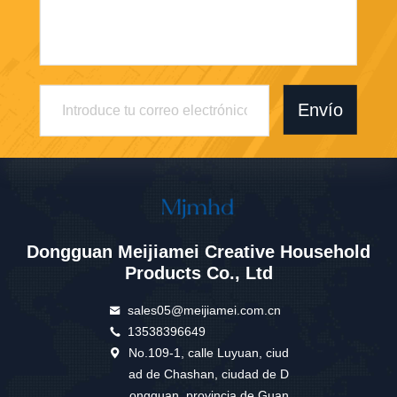
Envío
Dongguan Meijiamei Creative Household
Products Co., Ltd
sales05@meijiamei.com.cn
13538396649
No.109-1, calle Luyuan, ciud
ad de Chashan, ciudad de D
ongguan, provincia de Guan