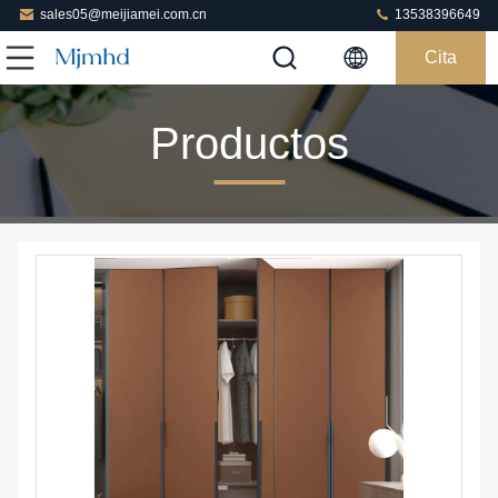
sales05@meijiamei.com.cn
13538396649
Cita
Productos