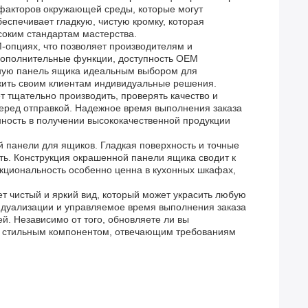
 факторов окружающей среды, которые могут
беспечивает гладкую, чистую кромку, которая
соким стандартам мастерства.
-опциях, что позволяет производителям и
дополнительные функции, доступность OEM
енную панель ящика идеальным выбором для
жить своим клиентам индивидуальные решения.
т тщательно производить, проверять качество и
перед отправкой. Надежное время выполнения заказа
ность в получении высококачественной продукции
й панели для ящиков. Гладкая поверхность и точные
ь. Конструкция окрашенной панели ящика сводит к
нкциональность особенно ценна в кухонных шкафах,
ет чистый и яркий вид, который может украсить любую
видуализации и управляемое время выполнения заказа
й. Независимо от того, обновляете ли вы
и стильным компонентом, отвечающим требованиям