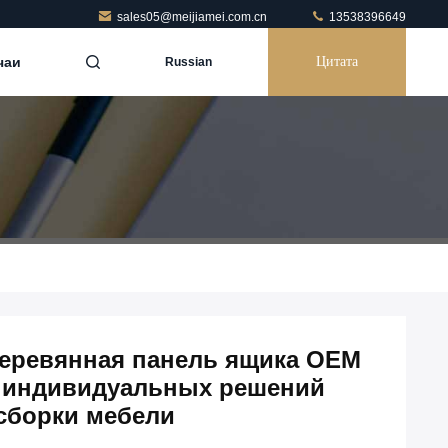
sales05@meijiamei.com.cn
13538396649
чаи
Цитата
Russian
деревянная панель ящика OEM
 индивидуальных решений
сборки мебели