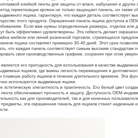
плавкой клейкой ленты для защиты от влаги, набухания и других
метод герметизации кромок не только защищает панель, но также о
движного ящика, гарантируя, что каждая деталь соответствует вы
ество этого продукта. Окрашенная панель ящика доступна в OEM
ребованиям. Если вам нужны определенные размеры, отделка или 
огут быть эффективно удовлетворены. Эта гибкость делает окраш
зайна мебели или линий розничной торговли, стремящихся предло
панели ящика составляет примерно 30-40 дней. Этот срок позволяе
ать, что каждая панель соответствует самым высоким стандартам 
овать свои производственные графики, сохраняя при этом уверен
является его пригодность для использования в качестве выдвижно
движных ящиков, где важны легкость перемещения и долговечност
и плавную работу ящиков в течение длительного времени. Эта фу
ычно используются выдвижные ящики.
 эстетическую элегантность и практичность. Его белый цвет созда
я лента обеспечивают прочность и защиту. Доступность OEM-инди
льность как для производителей, так и для конечных пользователе
предметы, эта окрашенная панель для ящиков станет надежным 
сти.