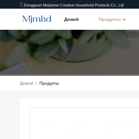
Dongguan Meijiamei Creative Household Products Co., Ltd
Домой
Продукты
Домой
/
Продукты