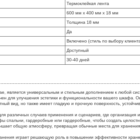
Термоклейкая лента
600 мм х 400 мм х 18 мм
Толщина 18 мм
Да
Включено (стиль по выбору клиент
Доступный
30-40 дней
ае, является универсальным и стильным дополнением к любой сист
чен для улучшения эстетики и функциональности вашего шкафа. О
тный вид, но также имеет гладкую и прочную поверхность, устойчи
ля различных случаев применения и сценариев, где организация 
фы спальни, гардеробные или гардеробные, чтобы создать целост
учшает общую атмосферу, превращая обычные места для хранения
анения играет решающую роль в повышении эффективности хранени