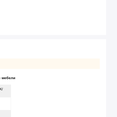
и мебели
Х/