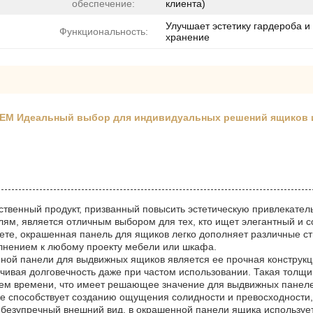
обеспечение:
клиента)
Улучшает эстетику гардероба и
Функциональность:
хранение
 OEM Идеальный выбор для индивидуальных решений ящиков 
твенный продукт, призванный повысить эстетическую привлекател
лям, является отличным выбором для тех, кто ищет элегантный и 
вете, окрашенная панель для ящиков легко дополняет различные с
лнением к любому проекту мебели или шкафа.
ной панели для выдвижных ящиков является ее прочная конструкц
ечивая долговечность даже при частом использовании. Такая толщ
ем времени, что имеет решающее значение для выдвижных панел
е способствует созданию ощущения солидности и превосходности
 безупречный внешний вид, в окрашенной панели ящика использует