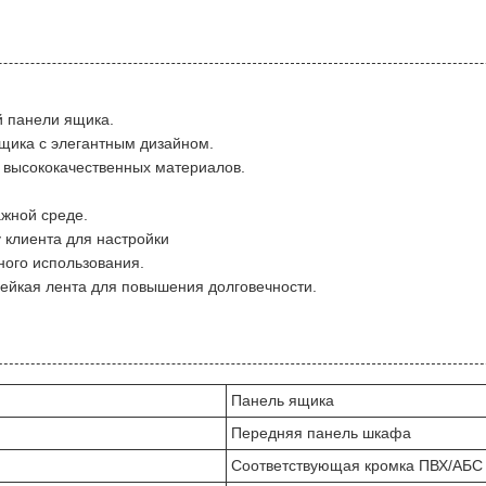
й панели ящика.
щика с элегантным дизайном.
з высококачественных материалов.
ажной среде.
 клиента для настройки
ного использования.
лейкая лента для повышения долговечности.
Панель ящика
Передняя панель шкафа
Соответствующая кромка ПВХ/АБС