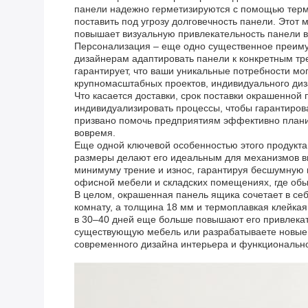
панели надежно герметизируются с помощью термо
поставить под угрозу долговечность панели. Этот 
повышает визуальную привлекательность панели вы
Персонализация – еще одно существенное преимущ
дизайнерам адаптировать панели к конкретным т
гарантирует, что ваши уникальные потребности м
крупномасштабных проектов, индивидуального ди
Что касается доставки, срок поставки окрашенной 
индивидуализировать процессы, чтобы гарантиров
призвано помочь предприятиям эффективно планир
вовремя.
Еще одной ключевой особенностью этого продукта 
размеры делают его идеальным для механизмов вы
минимуму трение и износ, гарантируя бесшумную 
офисной мебели и складских помещениях, где об
В целом, окрашенная панель ящика сочетает в себе
комнату, а толщина 18 мм и термоплавкая клейка
в 30–40 дней еще больше повышают его привлекате
существующую мебель или разрабатываете новые 
современного дизайна интерьера и функционально